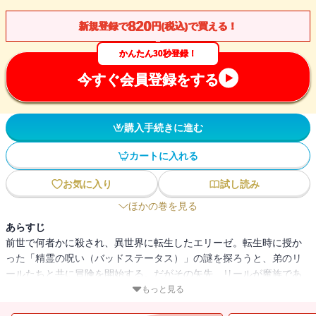
820
新規登録で
円(税込)で買える！
かんたん30秒登録！
今すぐ会員登録をする
購入手続きに進む
カートに入れる
お気に入り
試し読み
ほかの巻を見る
あらすじ
前世で何者かに殺され、異世界に転生したエリーゼ。転生時に授か
った「精霊の呪い（バッドステータス）」の謎を探ろうと、弟のリ
ールたちと共に冒険を開始する。だがその矢先、リールが魔族であ
る疑いが浮上し、魔族を敵視する精霊神教会に目をつけられてしま
もっと見る
う。さらには次兄ステファンが悪霊に取り憑かれ、冒険者たちから