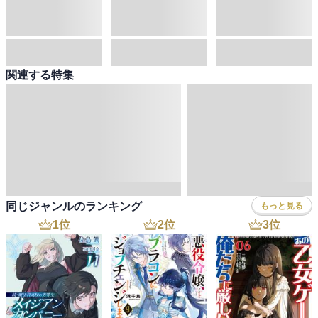
料理・酒
ファッション・美容・ダイエット
ホビー&カルチャー
スポーツ・アウトドア
地図・ガイド
エンターテイメント
芸術・アート
映画・音楽・演劇
写真集
教養
医学・福祉
教育・語学・参考書
児童書