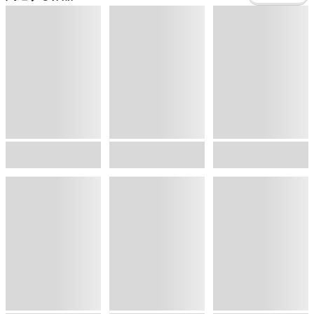
出遅れテイマーのその日暮らし 16
ソードアート・オンライン29 ユナイタル・リングVIII
クズレス・オブリージュ６ 18禁ゲー世界のクズ悪役に転生してしまった俺は、原作知識の力でどうしてもモブ人生をつかみ取りたい【電子特別版】
棚架ユウ
,
Nardack
川原礫
,
ａｂｅｃ
アバタロー
,
kodamazon
フロア
総合
コミック
セール
ラノベ
小説
総合
コミック
新着
雑誌・グラビア
ビジネス・実用
ラノベ
小説
総合
コミック
ランキング
BL・TL
雑誌・グラビア
ビジネス・実用
ラノベ
小説
総合
コミック
ジャンル
BL・TL
雑誌・グラビア
ビジネス・実用
ラノベ
小説
コミック
男性コミック
ヘルプ&サポート
BL・TL
雑誌・グラビア
ビジネス・実用
女性コミック
コミック誌
初めての方へ
ヘルプ
BL・TL