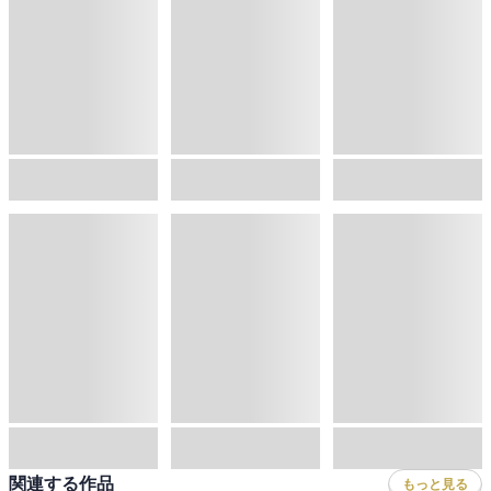
50%OFF
今週入荷
新着
続・魔法科高校の劣等生 メイジアン・カンパニー(11)
悪役令嬢、ブラコンにジョブチェンジします９【電子特典付き】
あの乙女ゲーは俺たちに厳しい世界です 6
佐島勤
,
石田可奈
浜千鳥
,
八美☆わん
三嶋与夢
,
悠井もげ
,
孟達
4
位
5
位
6
位
新着
30%OFF
今週入荷