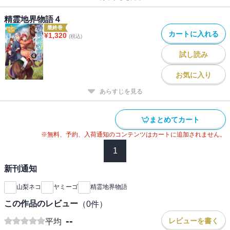
精霊地界物語４
最終巻
カートに入れる
¥
1,320
(税込)
試し読み
お気に入り
あらすじを見る
まとめてカート
※無料、予約、入荷通知のコンテンツはカートに追加されません。
1
新刊通知
山梨ネコ
ヤミーゴ
精霊地界物語
この作品のレビュー
（
0
件）
--
レビューを書く
平均