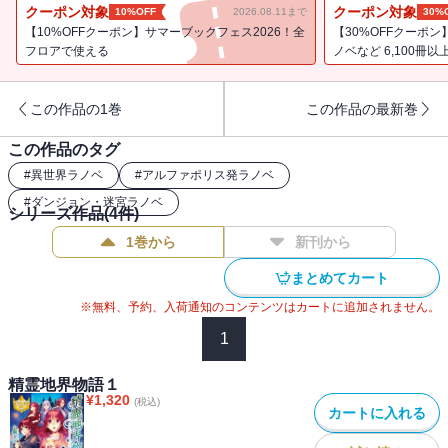
命を狙われることに。窮地に立たされた兄弟たちを守るため、エリ
クーポン対象
クーポン対象
10%OFF
2026.08.11まで
30%
ーゼは奔走するが――!? 不幸体質の転生少女、教会の聖女と対
【10%OFFクーポン】サマーブックフェス2026！全
【30%OFFクーポ
決!? 異色の辛口転生ファンタジー、待望の第２巻！
フロアで使える
ノベなど 6,100冊以
この作品の1巻
この作品の最新巻
この作品のタグ
#
異世界ラノベ
#
アルファポリス発ラノベ
#
ダンジョン・迷宮ラノベ
シリーズ作品(
4
件)
1巻から
新刊から
まとめてカート
※無料、予約、入荷通知のコンテンツはカートに追加されません。
1
精霊地界物語１
¥
1,320
(税込)
カートに入れる