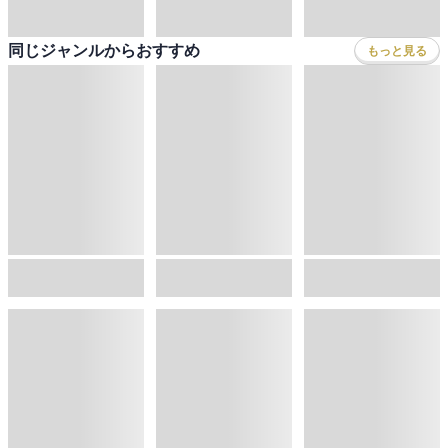
ライトノベル
男子向けラノベ
よくあるご質問
お問い合わせ
会社情報
プライバシーポリシー
ご利用条件
女子向けラノベ
小説
利用規約
クッキーの詳細
国内小説
海外小説
Copyright 2017 - 2026 Sony Music Entertainment(Japan) Inc.
ミステリー
SF
Information on the site is for the Japan domestic market only
powered by
歴史・時代小説
文学
雑誌
グラビア写真集
ボーイズラブ
ティーンズラブ
人文・思想・歴史
社会・政治・法律
ビジネス・経済
サイエンス・テクノロジー
コンピュータ・情報
くらし・家庭