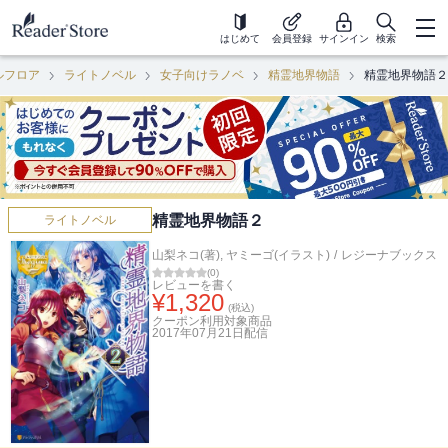
はじめて
会員登録
サインイン
検索
ルフロア
ライトノベル
女子向けラノベ
精霊地界物語
精霊地界物語２
精霊地界物語２
ライトノベル
山梨ネコ(著)
,
ヤミーゴ(イラスト)
/
レジーナブックス
(
0
)
レビューを書く
¥
1,320
(税込)
クーポン利用対象商品
2017年07月21日
配信