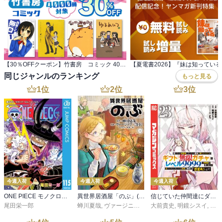
【30％OFFクーポン】竹書房 コミック 4000冊対象
同じジャンルのランキング
もっと見る
1
位
2
位
3
位
今週入荷
今週入荷
今週入荷
ONE PIECE モノクロ版 115
異世界居酒屋「のぶ」(22)
信じていた仲間達にダンジョン奥地で殺されかけたがギフト『無限ガチャ』でレベル９９９９の仲間達を手に入れて元パーティーメンバーと世界に復讐＆『ざまぁ！』します！（２３）
尾田栄一郎
蝉川夏哉
,
ヴァージニア二等兵
大前貴史
,
転
,
明鏡シスイ
,
ｔｅ