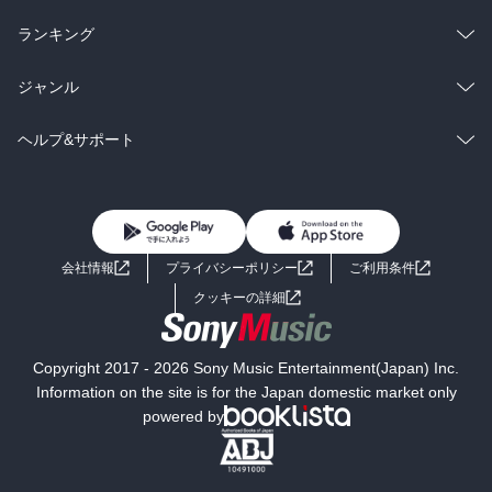
雑誌・グラビア
ビジネス・実用
ラノベ
小説
総合
コミック
ランキング
BL・TL
雑誌・グラビア
ビジネス・実用
ラノベ
小説
総合
コミック
ジャンル
BL・TL
雑誌・グラビア
ビジネス・実用
ラノベ
小説
コミック
男性コミック
ヘルプ&サポート
BL・TL
雑誌・グラビア
ビジネス・実用
女性コミック
コミック誌
初めての方へ
ヘルプ
BL・TL
ライトノベル
男子向けラノベ
よくあるご質問
お問い合わせ
会社情報
プライバシーポリシー
ご利用条件
女子向けラノベ
小説
利用規約
クッキーの詳細
国内小説
海外小説
Copyright 2017 - 2026 Sony Music Entertainment(Japan) Inc.
ミステリー
SF
Information on the site is for the Japan domestic market only
powered by
歴史・時代小説
文学
雑誌
グラビア写真集