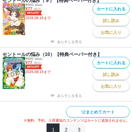
セントールの悩み（９）【特典ペーパー付き】
¥
660
(税込)
¥
77
カートに入れる
(税込)
88%OFF
2026.08.16
まで
試し読み
お気に入り
あらすじを見る
セントールの悩み（10）【特典ペーパー付き】
¥
660
(税込)
¥
77
カートに入れる
(税込)
88%OFF
2026.08.16
まで
試し読み
お気に入り
あらすじを見る
まとめてカート
※無料、予約、入荷通知のコンテンツはカートに追加されません。
1
2
3