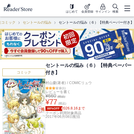
はじめて
会員登録
サインイン
検索
性コミック
セントールの悩み
セントールの悩み（６）【特典ペーパー付き】
セントールの悩み（６）【特典ペーパー
付き】
コミック
村山慶(著者)
/
COMICリュウ
(
1
)
レビューを書く
¥
660
(税込)
¥
77
(税込)
2026.8.16
まで
88%OFF
クーポン利用対象商品
2017年06月08日
配信