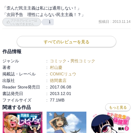
「歪んだ民主主義は私には通用しない！」

「次回予告　理性によらない民主主義！？」
ブクログレビューは
投稿日
:
2013.11.14
1
いいねできません
すべてのレビューを見る
作品情報
ジャンル
:
コミック
-
男性コミック
著者
:
村山慶
掲載誌・レーベル
:
COMICリュウ
出版社
:
徳間書店
Reader Store発売日
:
2017.06.08
書誌発売日
:
2013.12.01
ファイルサイズ
:
77.1MB
関連する作品
もっと見る