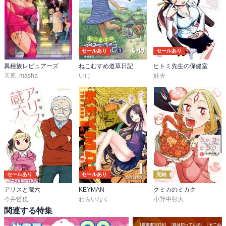
セールあり
セールあり
異種族レビュアーズ
ねこむすめ道草日記
ヒトミ先生の保健室
天原
,
masha
いけ
鮭夫
セールあり
セールあり
完結
アリスと蔵六
KEYMAN
クミカのミカク
今井哲也
わらいなく
小野中彰大
関連する特集