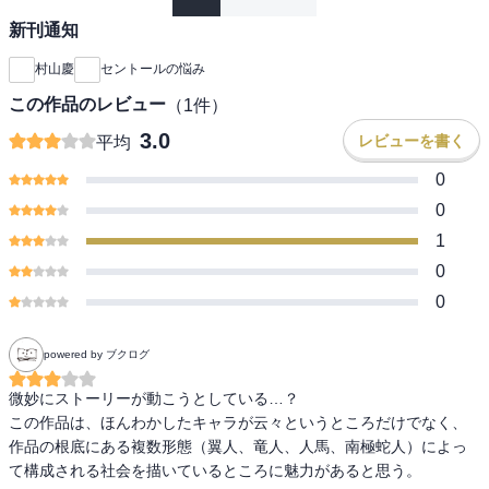
新刊通知
村山慶
セントールの悩み
この作品のレビュー
（
1
件）
3.0
レビューを書く
平均
0
0
1
0
0
powered by ブクログ
微妙にストーリーが動こうとしている…？

この作品は、ほんわかしたキャラが云々というところだけでなく、
作品の根底にある複数形態（翼人、竜人、人馬、南極蛇人）によっ
て構成される社会を描いているところに魅力があると思う。
