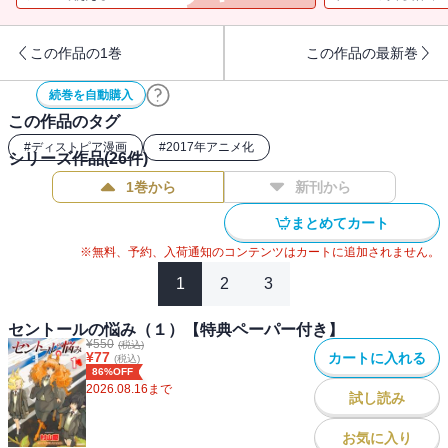
この作品の1巻
この作品の最新巻
続巻を自動購入
この作品のタグ
#
ディストピア漫画
#
2017年アニメ化
シリーズ作品(
26
件)
1巻から
新刊から
まとめてカート
※無料、予約、入荷通知のコンテンツはカートに追加されません。
1
2
3
セントールの悩み（１）【特典ペーパー付き】
¥
550
(税込)
¥
77
カートに入れる
(税込)
86%OFF
2026.08.16
まで
試し読み
お気に入り