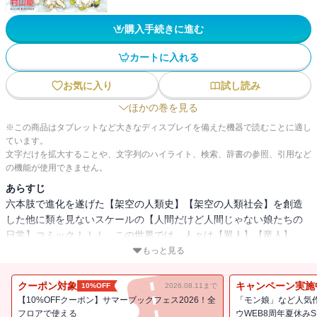
購入手続きに進む
カートに入れる
お気に入り
試し読み
ほかの巻を見る
※この商品はタブレットなど大きなディスプレイを備えた機器で読むことに適し
ています。
文字だけを拡大することや、文字列のハイライト、検索、辞書の参照、引用など
の機能が使用できません。
あらすじ
六本肢で進化を遂げた【架空の人類史】【架空の人類社会】を創造
した他に類を見ないスケールの【人間だけど人間じゃない娘たちの
日常】コミック！！！ この世界では…人々は【翼人】【竜人】
【長耳人】【角人】【牧神人】【人魚】そして【人馬】といった形
もっと見る
態に分かれ、共存して暮らしている。【姫】こと君原姫乃は【人馬
（ケンタウロス)】の形態をした女子高生。様々な形態をしたクラス
クーポン対象
キャンペーン実施
10%OFF
2026.08.11まで
メイトの少女たちと楽しい高校生活を送っている―― 【単行本購
【10%OFFクーポン】サマーブックフェス2026！全
「モン娘」など人気作
入特典ペーパー付き】
フロアで使える
ウWEB8周年夏休みSUP