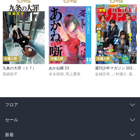
4
位
5
位
6
位
今週入荷
今週入荷
今週入荷
九条の大罪（１７）
あかね噺 23
週刊少年マガジン 2026年36・37号[2026年8月5日発売]
真鍋昌平
末永裕樹
,
馬上鷹将
金城宗幸
,
ノ村優介
,
真島ヒロ
フロア
総合
コミック
セール
ラノベ
小説
総合
コミック
新着