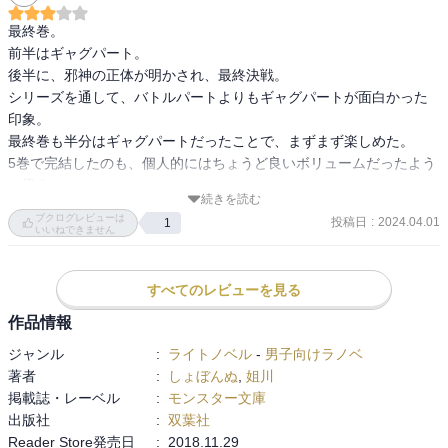
最終巻。

前半はギャグパート。

後半に、邪神の正体が明かされ、最終決戦。

シリーズを通して、バトルパートよりもギャグパートが面白かった
印象。

最終巻も半分はギャグパートだったことで、まずまず楽しめた。

5巻で完結したのも、個人的にはちょうど良いボリュームだったよう
に思う。

続きを読む
自分は、異世界ファンタジージャンルでは、バトルものよりも都市
ブクログレビューは
投稿日
:
2024.04.01
1
計画要素のある作品、設定が複雑な作品の方が好みだと再認識。
いいねできません
すべてのレビューを見る
作品情報
ジャンル
:
ライトノベル
-
男子向けラノベ
著者
:
しょぼんぬ
,
姐川
掲載誌・レーベル
:
モンスター文庫
出版社
:
双葉社
Reader Store発売日
:
2018.11.29