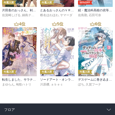
今週入荷
今週入荷
50%OFF
片田舎のおっさん、剣聖になる 11 ～ただの田舎の剣術師範だったのに、大成した弟子たちが俺を放ってくれない件～
とあるおっさんのＶＲＭＭＯ活動記34
続・魔法科高校の劣等生 メイジアン・カンパニー(11)
佐賀崎しげる
,
鍋島テツヒロ
椎名ほわほわ
,
ヤマーダ
佐島勤
,
石田可奈
4
位
5
位
6
位
今週入荷
今週入荷
今週入荷
転生しました、サラナ・キンジェです。ごきげんよう。５ ～婚約破棄されたので田舎で気ままに暮らしたいと思います～【電子書店共通特典SS付】
ソードアート・オンライン マテリアル１ シュガーリィ・デイズ
デスゲームに巻き込まれた山本さん、気ままにゲームバランスを崩壊させる７【電子特別版】
まゆらん
,
匈歌ハトリ
川原礫
,
ａｂｅｃ
ぽち
,
久賀フーナ
フロア