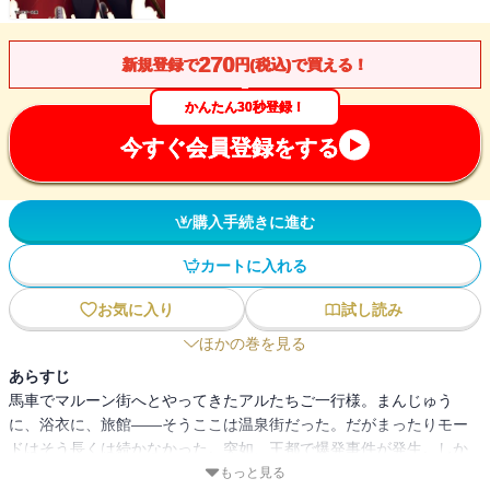
270
新規登録で
円(税込)で買える！
かんたん30秒登録！
今すぐ会員登録をする
購入手続きに進む
カートに入れる
お気に入り
試し読み
ほかの巻を見る
あらすじ
馬車でマルーン街へとやってきたアルたちご一行様。まんじゅう
に、浴衣に、旅館――そうここは温泉街だった。だがまったりモー
ドはそう長くは続かなかった。突如、王都で爆発事件が発生。しか
も爆発を起こした人間は、まさかの王女・ファルだった!?優秀な農民
もっと見る