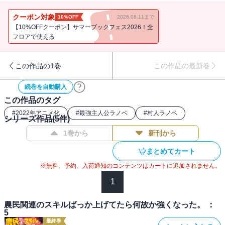
になることを目指した男が、なぜか戦うことを強いられてしまう、
最強農民ファンタジー! 堂々の完結巻!!
クーポン対象
10%OFF
2026.08.11まで
【10%OFFクーポン】サマーブックフェス2026！全
フロアで使える
この作品の1巻
この作品の最新巻
続巻を自動購入
この作品のタグ
#
2022年アニメ化
#
最強主人公ラノベ
#
村人ラノベ
シリーズ作品(
5
件)
1巻から
新刊から
まとめてカート
※無料、予約、入荷通知のコンテンツはカートに追加されません。
1
農民関連のスキルばっか上げてたら何故か強くなった。 ：
5
最終巻