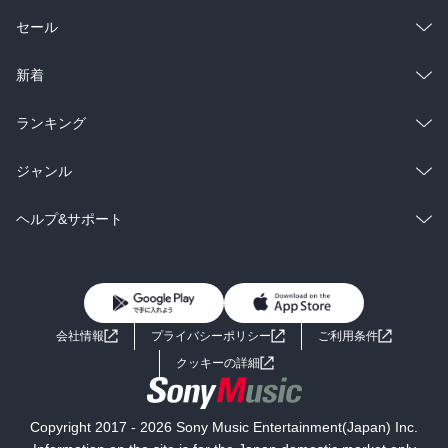
総合
コミック
セール
ラノベ
小説
総合
コミック
新着
雑誌・グラビア
ビジネス・実用
ラノベ
小説
総合
コミック
ランキング
BL・TL
雑誌・グラビア
ビジネス・実用
ラノベ
小説
総合
コミック
ジャンル
BL・TL
雑誌・グラビア
ビジネス・実用
ラノベ
小説
コミック
男性コミック
ヘルプ&サポート
BL・TL
雑誌・グラビア
ビジネス・実用
女性コミック
コミック誌
初めての方へ
ヘルプ
BL・TL
ライトノベル
男子向けラノベ
よくあるご質問
お問い合わせ
会社情報
プライバシーポリシー
ご利用条件
女子向けラノベ
小説
利用規約
クッキーの詳細
国内小説
海外小説
Copyright 2017 - 2026 Sony Music Entertainment(Japan) Inc.
ミステリー
SF