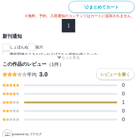
まとめてカート
※無料、予約、入荷通知のコンテンツはカートに追加されません。
1
新刊通知
しょぼんぬ
姐川
農民関連のスキルばっか上げてたら何故か強くなった。
もっと見る
この作品のレビュー
（
1
件）
3.0
レビューを書く
平均
0
0
1
0
0
powered by ブクログ