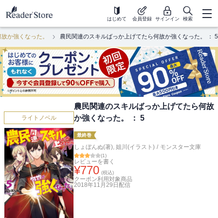
はじめて
会員登録
サインイン
検索
何故か強くなった。
農民関連のスキルばっか上げてたら何故か強くなった。 ： 5
農民関連のスキルばっか上げてたら何故
か強くなった。 ： 5
ライトノベル
最終巻
しょぼんぬ(著)
,
姐川(イラスト)
/
モンスター文庫
(
1
)
レビューを書く
¥
770
(税込)
クーポン利用対象商品
2018年11月29日
配信