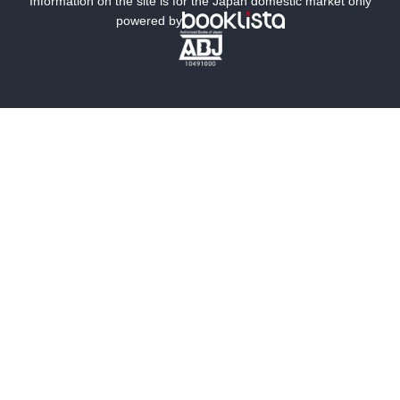
Information on the site is for the Japan domestic market only
powered by
歴史・時代小説
文学
雑誌
グラビア写真集
ボーイズラブ
ティーンズラブ
人文・思想・歴史
社会・政治・法律
ビジネス・経済
サイエンス・テクノロジー
コンピュータ・情報
くらし・家庭
料理・酒
ファッション・美容・ダイエット
ホビー&カルチャー
スポーツ・アウトドア
地図・ガイド
エンターテイメント