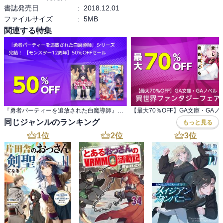
書誌発売日
:
2018.12.01
ファイルサイズ
:
5MB
関連する特集
『勇者パーティーを追放された白魔導師』シリーズ 完結！ 【モンスター12周年】50％OFFセール
同じジャンルのランキング
もっと見る
1
位
2
位
3
位