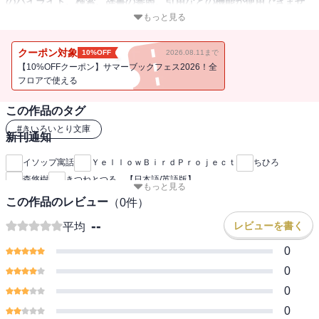
のハイライト、検索、辞書の参照、引用などの機能が使用できませ
ん。
もっと見る
イタズラが大好きなきつねが今回目を付けたのは、一羽の「ツル」
クーポン対象
10%OFF
2026.08.11まで
でした。きつねは早速、ツルに話しかけました 【きいろいとり文
【10%OFFクーポン】サマーブックフェス2026！全
庫 第29作品目】
フロアで使える
この作品のタグ
#
きいろいとり文庫
新刊通知
イソップ寓話
ＹｅｌｌｏｗＢｉｒｄＰｒｏｊｅｃｔ
ちひろ
森悠樹
きつねとつる 【日本語/英語版】
もっと見る
この作品のレビュー
（
0
件）
--
レビューを書く
平均
0
0
0
0