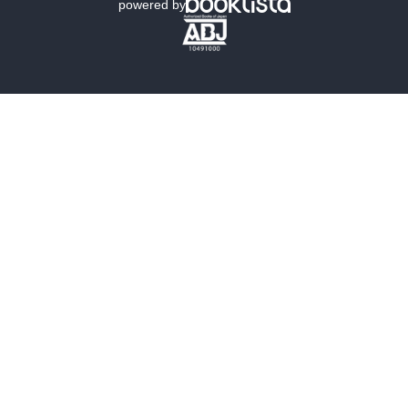
powered by
歴史・時代小説
文学
雑誌
グラビア写真集
ボーイズラブ
ティーンズラブ
人文・思想・歴史
社会・政治・法律
ビジネス・経済
サイエンス・テクノロジー
コンピュータ・情報
くらし・家庭
料理・酒
ファッション・美容・ダイエット
ホビー&カルチャー
スポーツ・アウトドア
地図・ガイド
エンターテイメント
芸術・アート
映画・音楽・演劇