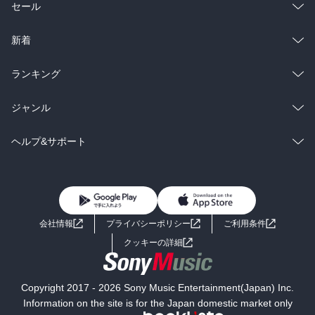
総合
コミック
セール
ラノベ
小説
総合
コミック
新着
雑誌・グラビア
ビジネス・実用
ラノベ
小説
総合
コミック
ランキング
BL・TL
雑誌・グラビア
ビジネス・実用
ラノベ
小説
総合
コミック
ジャンル
BL・TL
雑誌・グラビア
ビジネス・実用
ラノベ
小説
コミック
男性コミック
ヘルプ&サポート
BL・TL
雑誌・グラビア
ビジネス・実用
女性コミック
コミック誌
初めての方へ
ヘルプ
BL・TL
ライトノベル
男子向けラノベ
よくあるご質問
お問い合わせ
会社情報
プライバシーポリシー
ご利用条件
女子向けラノベ
小説
利用規約
クッキーの詳細
国内小説
海外小説
Copyright 2017 - 2026 Sony Music Entertainment(Japan) Inc.
ミステリー
SF
Information on the site is for the Japan domestic market only