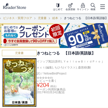
はじめて
会員登録
サインイン
検索
ビジネス・実用フロア
児童書
絵本
きつねとつる 【日本語/英語版】
きつねとつる 【日本語/英語版】
児童書
イソップ寓話(原作)
,
ＹｅｌｌｏｗＢｉｒｄＰｒｏｊ
ｅｃｔ(編集)
,
ちひろ(イラスト)
,
森悠樹(翻
訳)
/
YellowBirdProject
(
0
)
レビューを書く
¥
204
(税込)
クーポン利用対象商品
2017年03月24日
配信