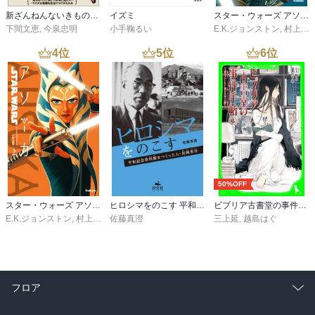
新ざんねんないきもの事典 昔のざんねん、今のざんねん
イズミ
スター・ウォーズ アソーカ 下
下間文恵
,
今泉忠明
小手鞠るい
E.K.ジョンストン
,
村上清幸
4
位
5
位
6
位
50%OFF
スター・ウォーズ アソーカ 上
ヒロシマをのこす 平和記念資料館をつくった人・長岡省吾
ビブリア古書堂の事件手帖（３） ～栞子さんと消えない絆～
E.K.ジョンストン
,
村上清幸
佐藤真澄
三上延
,
越島はぐ
フロア