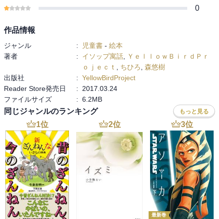
0
作品情報
ジャンル
:
児童書
-
絵本
著者
:
イソップ寓話
,
ＹｅｌｌｏｗＢｉｒｄＰｒ
ｏｊｅｃｔ
,
ちひろ
,
森悠樹
出版社
:
YellowBirdProject
Reader Store発売日
:
2017.03.24
ファイルサイズ
:
6.2MB
同じジャンルのランキング
もっと見る
1
位
2
位
3
位
最新巻