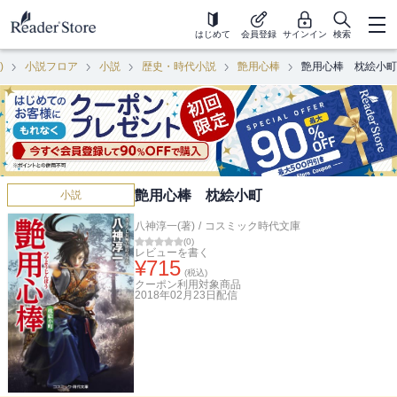
はじめて
会員登録
サインイン
検索
)
小説フロア
小説
歴史・時代小説
艶用心棒
艶用心棒 枕絵小町
艶用心棒 枕絵小町
小説
八神淳一(著)
/
コスミック時代文庫
(
0
)
レビューを書く
¥
715
(税込)
クーポン利用対象商品
2018年02月23日
配信