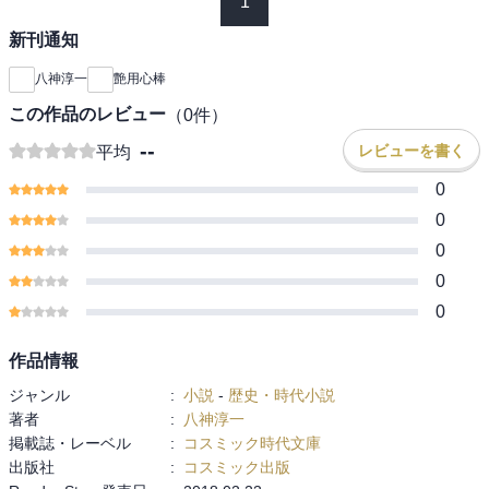
1
新刊通知
八神淳一
艶用心棒
この作品のレビュー
（
0
件）
--
レビューを書く
平均
0
0
0
0
0
作品情報
ジャンル
:
小説
-
歴史・時代小説
著者
:
八神淳一
掲載誌・レーベル
:
コスミック時代文庫
出版社
:
コスミック出版