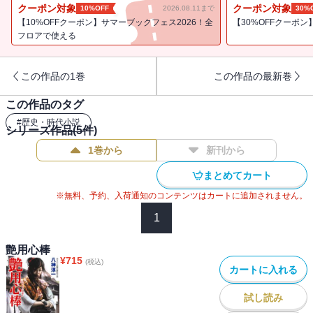
得た琢馬。だがその依頼主・胡蝶との情事の最中、なんと琢馬自身
クーポン対象
クーポン対象
10%OFF
2026.08.11まで
30%
が下手人に捕まってしまう。琢馬を探す小雪と澪は、ひょんなこと
【10%OFFクーポン】サマーブックフェス2026！全
【30%OFFクーポ
から入手した、琢馬と小町娘のまぐわいを描いた春画を手がかり
フロアで使える
に、琢馬救出に乗り込んでいくが……。痛快時代官能書下ろし！大
好評シリーズ第四弾。
この作品の1巻
この作品の最新巻
この作品のタグ
#
歴史・時代小説
シリーズ作品(
5
件)
1巻から
新刊から
まとめてカート
※無料、予約、入荷通知のコンテンツはカートに追加されません。
1
艶用心棒
¥
715
(税込)
カートに入れる
試し読み