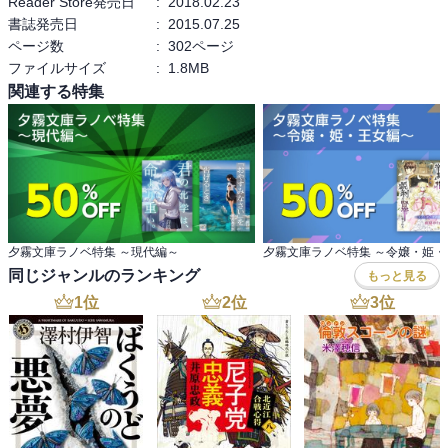
Reader Store発売日
:
2018.02.23
書誌発売日
:
2015.07.25
ページ数
:
302ページ
ファイルサイズ
:
1.8MB
関連する特集
夕霧文庫ラノベ特集 ～現代編～
夕霧文庫ラノベ特集 ～令嬢・姫・
同じジャンルのランキング
もっと見る
1
位
2
位
3
位