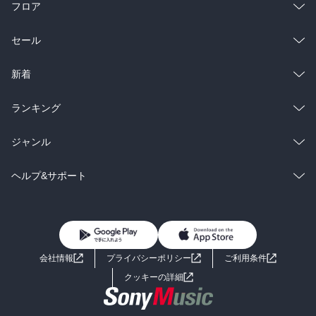
フロア
総合
コミック
セール
ラノベ
小説
総合
コミック
新着
雑誌・グラビア
ビジネス・実用
ラノベ
小説
総合
コミック
ランキング
BL・TL
雑誌・グラビア
ビジネス・実用
ラノベ
小説
総合
コミック
ジャンル
BL・TL
雑誌・グラビア
ビジネス・実用
ラノベ
小説
コミック
男性コミック
ヘルプ&サポート
BL・TL
雑誌・グラビア
ビジネス・実用
女性コミック
コミック誌
初めての方へ
ヘルプ
BL・TL
ライトノベル
男子向けラノベ
よくあるご質問
お問い合わせ
会社情報
プライバシーポリシー
ご利用条件
女子向けラノベ
小説
利用規約
クッキーの詳細
国内小説
海外小説