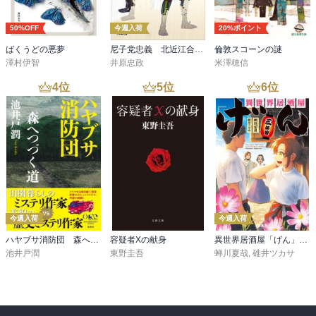
50%OFF
今週入荷
20%ポイント
ばくうどの悪夢
尼子党忠義 北近江合戦心得〈八〉
倫敦スコーンの謎
澤村伊智
井原忠政
米澤穂信
4
位
5
位
6
位
今週入荷
今週入荷
ハヤブサ消防団 森へつづく道
容疑者Xの献身
異世界居酒屋「げん」三杯目
池井戸潤
東野圭吾
蝉川夏哉
,
碓井ツカサ