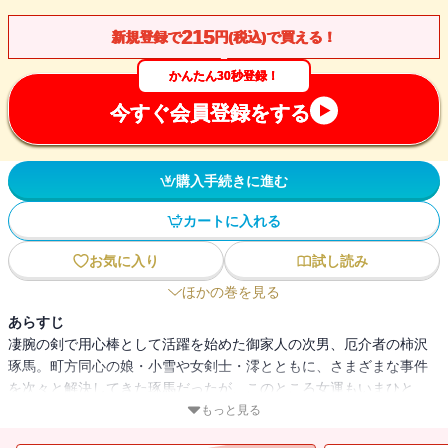
215
新規登録で
円(税込)で買える！
かんたん30秒登録！
今すぐ会員登録をする
購入手続きに進む
カートに入れる
お気に入り
試し読み
ほかの巻を見る
あらすじ
凄腕の剣で用心棒として活躍を始めた御家人の次男、厄介者の柿沢
琢馬。町方同心の娘・小雪や女剣士・澪とともに、さまざまな事件
を次々と解決してきた琢馬だったが、このところ女運もいまひと
つ、金も仕事もない日々が続いていた。錦絵の大江戸艶小町に描か
もっと見る
れた娘が次々と失踪する事件が起こり、久しぶりに用心棒の仕事を