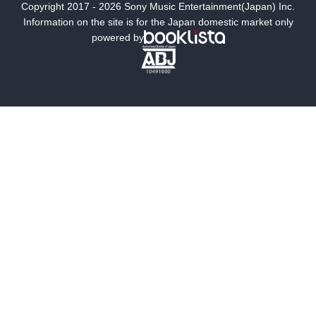
Copyright 2017 - 2026 Sony Music Entertainment(Japan) Inc.
ミステリー
SF
Information on the site is for the Japan domestic market only
powered by
歴史・時代小説
文学
雑誌
グラビア写真集
ボーイズラブ
ティーンズラブ
人文・思想・歴史
社会・政治・法律
ビジネス・経済
サイエンス・テクノロジー
コンピュータ・情報
くらし・家庭
料理・酒
ファッション・美容・ダイエット
ホビー&カルチャー
スポーツ・アウトドア
地図・ガイド
エンターテイメント