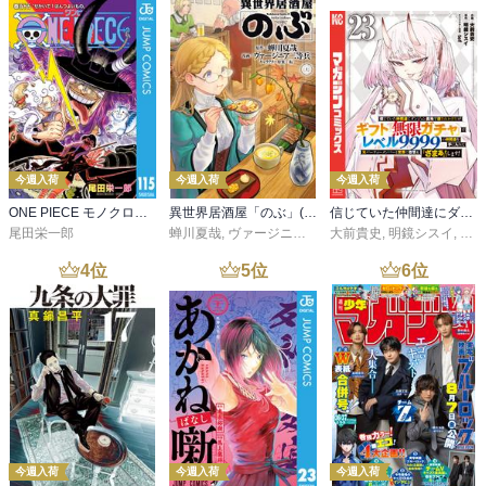
今週入荷
今週入荷
今週入荷
ONE PIECE モノクロ版 115
異世界居酒屋「のぶ」(22)
信じていた仲間達にダンジョン奥地で殺されかけたがギフト『無限ガチャ』でレベル９９９９の仲間達を手に入れて元パーティーメンバーと世界に復讐＆『ざまぁ！』します！（２３）
尾田栄一郎
蝉川夏哉
,
ヴァージニア二等兵
大前貴史
,
転
,
明鏡シスイ
,
ｔｅ
4
位
5
位
6
位
今週入荷
今週入荷
今週入荷