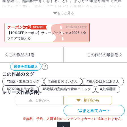
産を経て、超高齢子育てをすることに。まさかの事態が続出で夫婦
はてんてこ舞い。果たして二人はどんな困難に立ち向かい、どんな
幸せにめぐり合うのか…!? 各紙誌で話題沸騰！ 笑えて泣ける子育
もっと見る
て漫画、待望の第２巻！
クーポン対象
10%OFF
2026.08.11まで
【10%OFFクーポン】サマーブックフェス2026！全
フロアで使える
この作品の1巻
この作品の最新巻
続巻を自動購入
この作品のタグ
#
妊娠・出産コミック
#
頑張るおじいさん
#
主人公はおばあさん
#
2020年ドラマ化
#
5巻以内完結名作青年コミック
#
夫婦漫画
シリーズ作品(
5
件)
1巻から
新刊から
まとめてカート
※無料、予約、入荷通知のコンテンツはカートに追加されません。