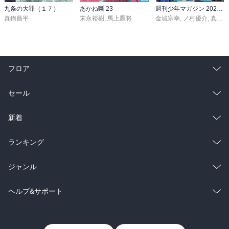
九条の大罪（１７）
あかね噺 23
週刊少年マガジン 2026年36・37号[2026年8月5日発売]
真鍋昌平
末永裕樹
,
馬上鷹将
金城宗幸
,
ノ村優介
,
真島ヒロ
フロア
総合
コミック
セール
ラノベ
小説
総合
コミック
新着
雑誌・グラビア
ビジネス・実用
ラノベ
小説
総合
コミック
ランキング
BL・TL
雑誌・グラビア
ビジネス・実用
ラノベ
小説
総合
コミック
ジャンル
BL・TL
雑誌・グラビア
ビジネス・実用
ラノベ
小説
コミック
男性コミック
ヘルプ&サポート
BL・TL
雑誌・グラビア
ビジネス・実用
女性コミック
コミック誌
初めての方へ
ヘルプ