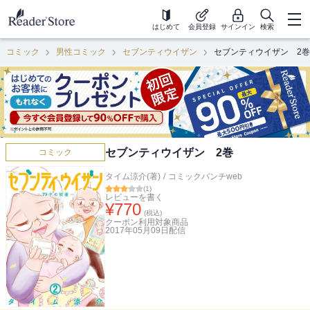
はじめて
会員登録
サインイン
検索
コミック
男性コミック
セブンティウイザン
セブンティウイザン 2巻
セブンティウイザン 2巻
コミック
タイム涼介(著)
/
コミックバンチweb
(
1
)
レビューを書く
¥
770
(税込)
クーポン利用対象商品
2017年05月09日
配信