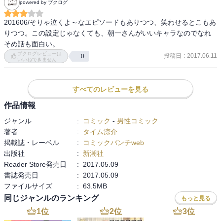
powered by ブクログ
201606/そりゃ泣くよ～なエピソードもありつつ、笑わせるとこもあ
りつつ。この設定じゃなくても、朝一さんがいいキャラなのでなれ
そめ話も面白い。
ブクログレビューは
投稿日
:
2017.06.11
0
いいねできません
すべてのレビューを見る
作品情報
ジャンル
:
コミック
-
男性コミック
著者
:
タイム涼介
掲載誌・レーベル
:
コミックバンチweb
出版社
:
新潮社
Reader Store発売日
:
2017.05.09
書誌発売日
:
2017.05.09
ファイルサイズ
:
63.5MB
同じジャンルのランキング
もっと見る
1
位
2
位
3
位