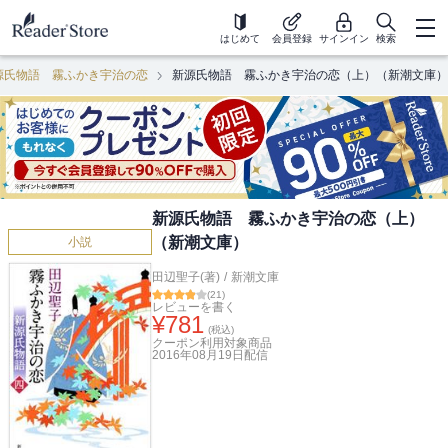
はじめて
会員登録
サインイン
検索
源氏物語 霧ふかき宇治の恋
新源氏物語 霧ふかき宇治の恋（上）（新潮文庫）
新源氏物語 霧ふかき宇治の恋（上）
（新潮文庫）
小説
田辺聖子(著)
/
新潮文庫
(
21
)
レビューを書く
¥
781
(税込)
クーポン利用対象商品
2016年08月19日
配信