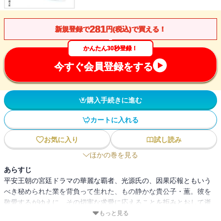
281
新規登録で
円(税込)で買える！
かんたん30秒登録！
今すぐ会員登録をする
購入手続きに進む
カートに入れる
お気に入り
試し読み
ほかの巻を見る
あらすじ
平安王朝の宮廷ドラマの華麗な覇者、光源氏の、因果応報ともいう
べき秘められた業を背負って生れた、もの静かな貴公子・薫。彼を
敬愛するがゆえに、その切実な求愛に応えることを拒みとおして逝
った大君。運命の恋人たちの愛は、さらに変転しながら、川をくだ
もっと見る