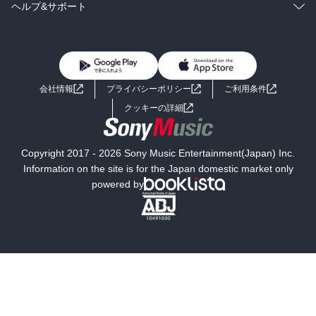
BL・TL
雑誌・グラビア
ビジネス・実用
ラノベ
小説
コミック
男性コミック
ヘルプ&サポート
BL・TL
雑誌・グラビア
ビジネス・実用
女性コミック
コミック誌
初めての方へ
ヘルプ
BL・TL
ライトノベル
男子向けラノベ
よくあるご質問
お問い合わせ
会社情報
プライバシーポリシー
ご利用条件
女子向けラノベ
小説
利用規約
クッキーの詳細
国内小説
海外小説
Copyright 2017 - 2026 Sony Music Entertainment(Japan) Inc.
ミステリー
SF
Information on the site is for the Japan domestic market only
powered by
歴史・時代小説
文学
雑誌
グラビア写真集
ボーイズラブ
ティーンズラブ
人文・思想・歴史
社会・政治・法律