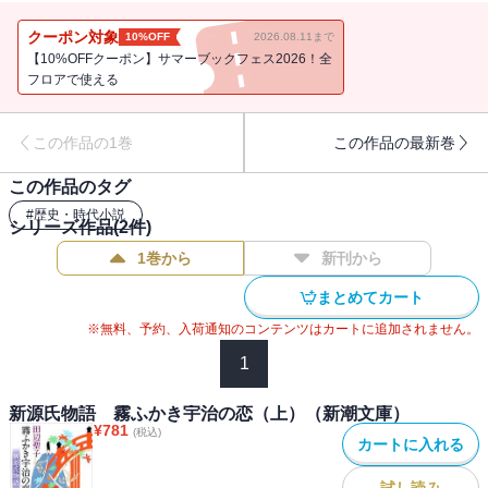
る……。流麗な文章と巧みな構成を以て、世界の古典を現代に蘇ら
せた田辺版・新源氏物語、待望の完結編「宇治十帖」上巻。
クーポン対象
10%OFF
2026.08.11まで
【10%OFFクーポン】サマーブックフェス2026！全
フロアで使える
この作品の1巻
この作品の最新巻
この作品のタグ
#
歴史・時代小説
シリーズ作品(
2
件)
1巻から
新刊から
まとめてカート
※無料、予約、入荷通知のコンテンツはカートに追加されません。
1
新源氏物語 霧ふかき宇治の恋（上）（新潮文庫）
¥
781
(税込)
カートに入れる
試し読み