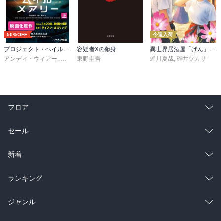
50%OFF
今週入荷
プロジェクト・ヘイル・メアリー 上
容疑者Xの献身
異世界居酒屋「げん」三杯目
アンディ・ウィアー
,
小野田和子
東野圭吾
蝉川夏哉
,
碓井ツカサ
フロア
総合
コミック
セール
ラノベ
小説
総合
コミック
新着
雑誌・グラビア
ビジネス・実用
ラノベ
小説
総合
コミック
ランキング
BL・TL
雑誌・グラビア
ビジネス・実用
ラノベ
小説
総合
コミック
ジャンル