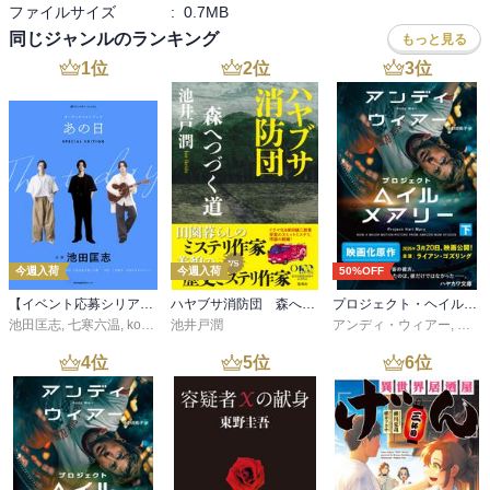
ファイルサイズ
:
0.7MB
同じジャンルのランキング
もっと見る
1
位
2
位
3
位
今週入荷
今週入荷
50%OFF
【イベント応募シリアルコード付】池田匡志出演・オーディオフォトブック「あの日」SPECIAL EDITION（音声／動画付）
ハヤブサ消防団 森へつづく道
プロジェクト・ヘイル・メアリー 下
池田匡志
,
七寒六温
,
konoko58
池井戸潤
,
村崎キコ
アンディ・ウィアー
,
小野
4
位
5
位
6
位