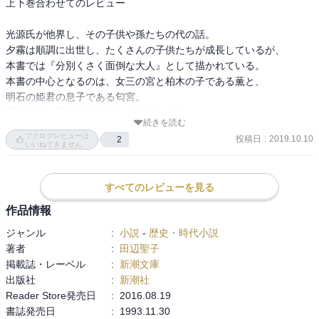
上下巻合わせてのレビュー

光源氏が他界し、その子供や孫たちの代の話。

夕霧は順調に出世し、たくさんの子供たちが成長しているが、

本書では『分別くさく面倒な大人』として描かれている。

本書の中心となるのは、女三の宮と柏木の子である薫と、

明石の姫君の息子である匂宮。

薫と匂宮の恋物語が本書の中核を占める。

続きを読む
ブクログレビューは
投稿日
:
2019.10.10
2
それにしても薫の運命の辛さ。

いいねできません
匂宮のような軽薄さが薫にもあれば悩みも少しは軽減されたかもし
れないが、几帳面が過ぎる部分で自己の懊悩を深めてしまう。

すべてのレビューを見る
キーポイントになる女性たちは「八の宮の姫君たち」

作品情報
ジャンル
:
小説
-
歴史・時代小説
いずれにしても、悩める薫が本書の主テーマであろう。
著者
:
田辺聖子
掲載誌・レーベル
:
新潮文庫
出版社
:
新潮社
Reader Store発売日
:
2016.08.19
書誌発売日
:
1993.11.30