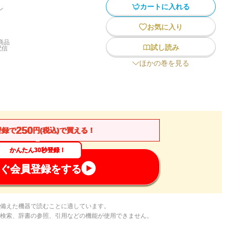
カートに入れる
ン
お気に入り
商品
試し読み
配信
ほかの巻を見る
250
登録で
円(税込)で買える！
かんたん30秒登録！
ぐ会員登録をする
備えた機器で読むことに適しています。
検索、辞書の参照、引用などの機能が使用できません。