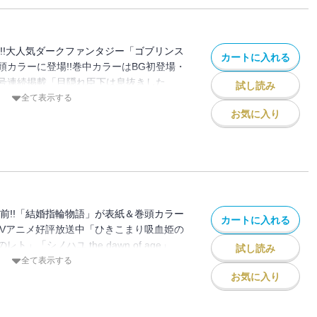
：小林立 作画：五十嵐あぐり／「逃がし
のひとりごと」原作：日向夏（ヒーロー文
se 作画：黒須恵麻／「BADON」オノ・ナ
りあげた魚が大きすぎた件」原作：ももよ
ス） 作画：ねこクラゲ 構成：七緒一
ーズ：マンダロリアン」監修：ルーカスフ
QEXノベル） 漫画：ながと牡蠣／「四季
：しのとうこ／「ゴブリンスレイヤー」原
ト・ディズニー・カンパニー 漫画：大沢
!!大人気ダークファンタジー「ゴブリンス
された世界で春を司るお仕事します～」原
カートに入れる
庫／ＳＢクリエイティブ刊） 作画：黒瀬
頭カラーに登場!!巻中カラーはBG初登場・
画：漆児 皐／「お伽の匣のレト」著者：
案：神奈月昇／「ゴブリンスレイヤー：デ
号連続掲載「目隠れ臣下は息抜きした
：一般社団法人 阿寒アイヌコンサルン／
試し読み
原作：蝸牛くも(GA文庫/SBクリエイテ
り出張掲載「処刑された賢者はリッチに転生
全て表示する
れた剣士」原作：高光晶（角川スニーカー
セダイチ キャラクター原案：神奈月昇／
」２作品!!※紙で発行した雑誌と、掲載内
お気に入り
） キャラクター原案：Gilse 作画：黒須
悶々」原作：小林湖底（GA文庫／ＳＢク
ございます。特別付録はついておりませ
は精霊、娘の私は転生者。」原作：松浦
ャラクター原案・漫画：りいちゅ／「スー
アンケートなどへの応募はできません。※
） 作画：大堀ユタカ キャラクター原案：
たり」地主／「ロクレイ -天成市りんね区
誌と同一のものです。【収録作品】「ゴブ
二度目のさよならを。」原作：タナカトモ 作
動記-」地主／「後宮灼姫伝～妹の身代わ
：蝸牛くも（GA文庫／ＳＢクリエイティ
の間にか皇帝や将軍に寵愛されています
介 キャラクター原案：神奈月昇／「ゴブ
野薫久 漫画：さくみね／「モスクワ
・イン・ザ・ライフ」原作：蝸牛くも(GA
前!!「結婚指輪物語」が表紙＆巻頭カラー
(GA文庫/SBクリエイティブ刊) 作画：関
カートに入れる
ブ刊) 作画：マツセダイチ キャラクター
TVアニメ好評放送中「ひきこまり吸血姫の
ー原案：神奈月昇／「スター・ウォーズ：
クワ2160」原作：蝸牛くも(GA文庫/SB
」「シノハユ the dawn of age」
：ルーカスフィルム 原案：ウォルト・デ
試し読み
作画：関根光太郎 キャラクター原案：神
の魔術師と呼ばれた剣士」全５作品!!※紙で
全て表示する
 漫画：大沢祐輔／「獄卒クラーケン」原
りごと」原作：日向夏（ヒーロー文庫／イ
内容が一部異なる場合がございます。特別
お気に入り
戸流ケイ／「シノハユ」原作：小林立 作
作画：ねこクラゲ 構成：七緒一綺 キャ
ん。またプレゼント、アンケートなどへの
-Toki-」原案：小林立 漫画：めきめき
うこ／「結婚指輪物語」めいびい／
表紙は紙で発行した雑誌と同一のもので
 DASH」押切蓮介／「俺より弱いやつに会
ナツメ／「目隠れ臣下は息抜きしたい」キナ