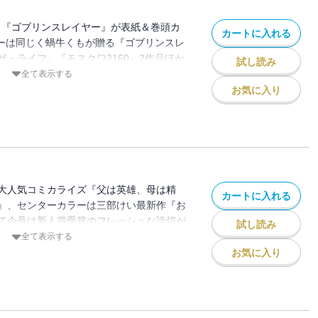
寒アイヌコンサルン／「結婚指輪物語」め
キョク」原作：深見 真 作画：真じろう／
は今日もかわいい」咲竹ちひろ／「ゴブリ
! 『ゴブリンスレイヤー』が表紙＆巻頭カ
IENCE ジミなわたしとヘンなおじさん」長田
カートに入れる
蝸牛くも（GA文庫／ＳＢクリエイティブ
ラーは同じく蝸牛くもが贈る『ゴブリンスレ
たしの契約結婚にはウソがある。」原作：
 キャラクター原案：神奈月昇／「ゴブリ
・ライフ』『モスクワ2160』2作品ほか
星サロ／「君に二度目のさよならを。」原
試し読み
イン・ザ・ライフ」原作：蝸牛くも(GA文
マンダロリアン』!!※紙で発行した雑誌
全て表示する
：蛸川蛸丸／「モスクワ2160」原作：蝸
刊) 作画：マツセダイチ キャラクター原
なる場合がございます。特別付録はついて
お気に入り
クリエイティブ刊) 作画：関根光太郎 キャ
ヒョウ局 ケンセンヒョウキョク」原作：
ゼント、アンケートなどへの応募はできま
月昇／「獄卒クラーケン」原作：タカヒロ
ろう／「ＢＡＤＯＮ」オノ・ナツメ／「超
行した雑誌と同一のものです。【収録作
ノハユ」原作：小林立 作画：五十嵐あぐ
ブ近未来編」原案：スクウェア・エニックス
ヤー」原作：蝸牛くも（GA文庫／ＳＢク
ラブコメはまちがっている。－妄言録－」
：島本和彦＆ビッグバンプロジェクト／
画：黒瀬浩介 キャラクター原案：神奈月
「ガガガ文庫」刊） キャラクター原案：
マンダロリアン」監修：ルーカスフィル
」著者：三部けい 助言・協力：一般社団
茅／「Deep Insanity NIRVANA」原
ディズニー・カンパニー 漫画：大沢祐輔
サルン／「獄卒クラーケン」原作：タカヒ
法紀光 漫画：塩野干支郎次／「目々盛く
大人気コミカライズ『父は英雄、母は精
ニ吸うふたり」地主／「ロクレイ -天成市
カートに入れる
「薬屋のひとりごと」原作：日向夏（ヒー
こっこ
』、センターカラーは三部けい最新作『お
除霊課活動記-」地主／「ハイスコアガー
ンフォス） 作画：ねこクラゲ 構成：七
て今号は新人賞受賞のフレッシュな読切が
／「男装のパルトナー」浅月のりと／「やは
試し読み
原案：しのとうこ／「ひきこまり吸血姫の
く!!※紙で発行した雑誌と、掲載内容が一
全て表示する
まちがっている。－妄言録－」原作：渡
（GA文庫／ＳＢクリエイティブ刊） キ
ます。特別付録はついておりません。また
お気に入り
庫」刊） キャラクター原案：ぽんかん
：りいちゅ／「ゴブリンスレイヤー：デ
トなどへの応募はできません。※表紙は紙
茅／「わたしの契約結婚にはウソがある。」
原作：蝸牛くも(GA文庫/SBクリエイテ
のものです。【収録作品】「父は英雄、母
画：諸星サロ／「父は英雄、母は精霊、娘
セダイチ キャラクター原案：神奈月昇／
者。」原作：松浦（カドカワBOOKS）
：松浦（カドカワBOOKS） 作画：大堀
らを。」原作：タナカトモ 作画：蛸川蛸
ラクター原案：keepout／「ゴブリンス
eepout／「SHIORI EXPERIENCE