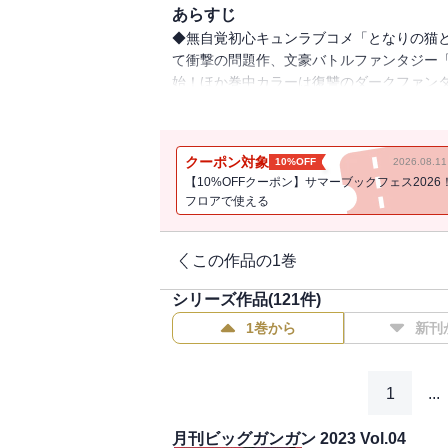
あらすじ
◆無自覚初心キュンラブコメ「となりの猫と
て衝撃の問題作、文豪バトルファンタジー
始！ほか巻中カラーは復讐のダークファンタジー第
誌と、掲載内容が一部異なる場合がござい
どへの応募はできません。※表紙は紙で発
ず」あきのこ／「古民家ギャルとリノベ暮
クーポン対象
10%OFF
2026.08.
イン株式会社／「薬屋のひとりごと」原作
【10%OFFクーポン】サマーブックフェス2026
ゲ 構成：七緒一綺 キャラクター原案：
フロアで使える
「モスクワ2160」原作：蝸牛くも(GA文
月昇／「ゴブリンスレイヤー」原作：蝸牛く
ター原案：神奈月昇／「スーパーの裏でヤ
この作品の1巻
餐会―」森永ミキ／「夏目漱石ファンタジア
シリーズ作品(
121
件)
ャラクター原案：森倉円／「不良少年に飯を食
II 死せる王の騎士団」塩野干支郎次／「
1巻から
新刊
「シノハユ the dawn of age」原作
き／「春雨エモーション」煉ごもく／「父
BOOKS） 作画：大堀ユタカ キャラクタ
1
...
DASH」押切蓮介／「SHIORI EXPER
んぐ」原作：さらぞう 作画：五十嵐あぐ
月刊ビッグガンガン 2023 Vol.04