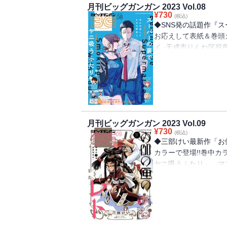
丸／「ＢＡＤＯＮ」オ
月刊ビッグガンガン 2023 Vol.08
レイヤー」原作：蝸牛
ジミなわたしとヘンな
¥
730
牛くも(GA文庫/SB
(税込)
刊） 作画：黒瀬浩介
ひとりごと」原作：日
◆SNS発の話題作『
ラクター原案：神奈月
ンスレイヤー：デイ・
ス） 作画：ねこクラ
お応えして表紙＆巻頭
主／「ロクレイ -天
庫/SBクリエイティブ
しのとうこ／「シノハ
イ -天成市りんね区役
主／「千剣の魔術師と
案：神奈月昇／「モスク
「怜-Toki-」原案：
dawn of age』『怜
カー文庫／KADOKAW
リエイティブ刊) 作
原作：蝸牛くも(GA文
内容が一部異なる場合
黒須恵麻／「スター・
月昇／「ハイスコアガ
郎 キャラクター原案
ん。またプレゼント、
スフィルム 原案：ウ
呼ばれた剣士」原作：
を。」原作：タナカト
表紙は紙で発行した雑
大沢祐輔／「剣仙ヒョ
KADOKAWA刊） キ
パーの裏でヤニ吸うふ
真 作画：真じろう／
「お伽の匣のレト」著
「結婚指輪物語」めい
「父は英雄、母は精霊
人 阿寒アイヌコンサ
月刊ビッグガンガン 2023 Vol.09
六感部助霊課活動記-
ワBOOKS） 作画：大
¥
730
五十嵐あぐり／「薬屋
(税込)
い 助言・協力：一般
／「怜-Toki-」原
◆三部けい最新作「お
庫／イマジカインフォ
スコアガール DASH
作：小林立 作画：五
カラーで登場!!巻中カ
綺 キャラクター原案
く」押切蓮介／「千剣
い」咲竹ちひろ
ヤニ吸うふたり」、マンガ
タカヒロ 作画：戸流
（角川スニーカー文庫／
Chronicles Sid
の翼で恋を識る」作画：
Gilse 作画：黒
誌と、掲載内容が一部
HERO VAMPIRE
作画：戸流ケイ／「シ
ておりません。またプ
「ＢＡＤＯＮ」オノ・
り／「薬屋のひとりご
ません。※表紙は紙で
さわ／「SHIORI EX
カインフォス） 作画
品】「お伽の匣のレト
ん」長田悠幸 町田一
ター原案：しのとう