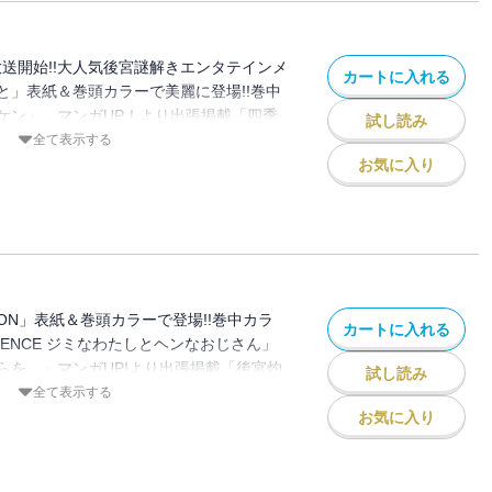
サルン／「ひきこまり吸血姫の悶々」原
川蛸丸／「スター・ウォーズ：マンダロリ
RI EXPERIENCE ジミなわたしとヘン
庫／ＳＢクリエイティブ刊） キャラクタ
フィルム 原案：ウォルト・ディズニー・
町田一八／「怜-Toki-」原案：小林立
ゅ／「ゴブリンスレイヤー」原作：蝸牛く
沢祐輔
放送開始!!大人気後宮謎解きエンタテインメ
たちはどう生けるか」百八／「父は英雄、
カートに入れる
リエイティブ刊） 作画：黒瀬浩介 キャ
と」表紙＆巻頭カラーで美麗に登場!!巻中
生者。」原作：松浦（カドカワ
昇／「モスクワ2160」原作：蝸牛くも
ケン」、マンガUP！より出張掲載「四季
ユタカ キャラクター原案：keepout／
試し読み
イティブ刊) 作画：関根光太郎 キャラクタ
された世界で春を司るお仕事します～」２
全て表示する
／「スター・ウォーズ：マンダロリアン」
薬屋のひとりごと」原作：日向夏（ヒーロ
た雑誌と、掲載内容が一部異なる場合がござ
お気に入り
ム 原案：ウォルト・ディズニー・カンパ
フォス） 作画：ねこクラゲ 構成：七緒
いておりません。またプレゼント、アンケ
／「君に二度目のさよならを。」原作：タ
案：しのとうこ／「獄卒クラーケン」原
きません。※表紙は紙で発行した雑誌と同
蛸丸
流ケイ／「怜-Toki-」原案：小林立 漫
作品】「薬屋のひとりごと」原作：日向夏
I EXPERIENCE ジミなわたしとヘンな
ジカインフォス） 作画：ねこクラゲ 構
町田一八／「君に二度目のさよならを。」
クター原案：しのとうこ／「ゴブリンスレ
画：蛸川蛸丸／「スーパーの裏でヤニ吸う
も（GA文庫／ＳＢクリエイティブ刊）
ON」表紙＆巻頭カラーで登場!!巻中カラ
レイ -天成市りんね区役所第六感部助霊課
カートに入れる
ラクター原案：神奈月昇／「ゴブリンスレ
ERIENCE ジミなわたしとヘンなおじさん」
スコアガール DASH」押切蓮介／「俺よ
・ライフ」原作：蝸牛くも(GA文庫/SB
らを。」マンガUP!より出張掲載「後宮灼
く」押切蓮介／「父は英雄、母は精霊、娘
試し読み
作画：マツセダイチ キャラクター原案：
していたら、いつの間にか皇帝や将軍に寵
全て表示する
：松浦（カドカワBOOKS） 作画：大堀
160」原作：蝸牛くも(GA文庫/SBクリエ
作品!!※紙で発行した雑誌と、掲載内容が
お気に入り
epout／「Holoearth Chronicles
関根光太郎 キャラクター原案：神奈月昇
います。特別付録はついておりません。ま
想怪異譚」漫画：黒瀬浩介 脚本：黒瀬浩介＆
会いに行く」押切蓮介／「獄卒クラーケ
ートなどへの応募はできません。※表紙は
ー株式会社／「千剣の魔術師と呼ばれた剣
作画：戸流ケイ／「結婚指輪物語」めいび
一のものです。【収録作品】「BADON」
スニーカー文庫／KADOKAWA刊） キ