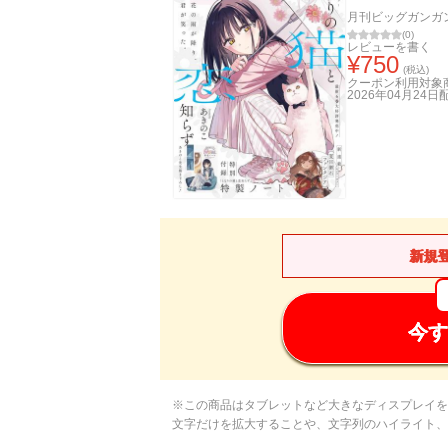
月刊ビッグガンガ
(
0
)
レビューを書く
¥
750
(税込)
クーポン利用対象
2026年04月24日
新規
今す
※この商品はタブレットなど大きなディスプレイを
文字だけを拡大することや、文字列のハイライト、