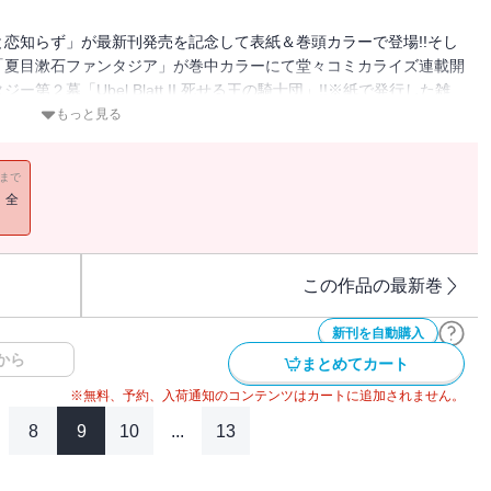
恋知らず」が最新刊発売を記念して表紙＆巻頭カラーで登場!!そし
「夏目漱石ファンタジア」が巻中カラーにて堂々コミカライズ連載開
２幕「Ubel Blatt II 死せる王の騎士団」!!※紙で発行した雑
ます。特別付録はついておりません。またプレゼント、アンケートな
もっと見る
行した雑誌と同一のものです。【収録作品】「となりの猫と恋知ら
らし」ネーム構成：小菊えりか 作画：ごーわん 監修：エイトデザ
11まで
：日向夏（ヒーロー文庫／イマジカインフォス） 作画：ねこクラ
！全
しのとうこ／「獄卒クラーケン」原作：タカヒロ 作画：戸流ケイ／
庫/SBクリエイティブ刊) 作画：関根光太郎 キャラクター原案：神奈
も（GA文庫／SBクリエイティブ刊） 作画：黒瀬浩介 キャラク
ニ吸うふたり」地主／「ルビー・オンザ・ケーキ ―人喰い魔女の晩
この作品の最新巻
」原作：零余子(富士見ファンタジア文庫) 作画：鈴木マナツ キ
わす」まじさわ／「はじめましては屋上で」遊佐／「Ubel Blatt
新刊を自動購入
学園潜水艦隊マーメイドガールズ」原作：深見真 作画：刻夜セイゴ／
から
まとめてカート
：小林立 作画：五十嵐あぐり／「怜-Toki-」原案：小林立 漫画：めきめ
※無料、予約、入荷通知のコンテンツはカートに追加されません。
は英雄、母は精霊、娘の私は転生者。」原作：松浦（カドカワ
ー原案：keepout／「ばっこ」烏丸渡／「ハイスコアガール
8
9
10
...
13
IENCE ジミなわたしとヘンなおじさん」長田悠幸 町田一八／「ゆるすい
り