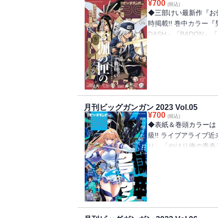
¥
700
(税込)
◆三部けい最新作『お
時掲載!! 巻中カラー
DASH』『BADON』『S
ンなおじさん』『君に
行した雑誌と、掲載内
録はついておりません
募はできません。※表
【収録作品】「お伽の
一般社団法人 阿寒ア
月刊ビッグガンガン 2023 Vol.05
作：日向夏（ヒーロー
¥
700
(税込)
クラゲ 構成：七緒一
◆表紙＆巻頭カラーは「
剣の魔術師と呼ばれた
級!! ライブアライブ
／KADOKAWA刊） 
り」「やはり俺の青春
／「男装のパルトナー
「SHIORI EXPER
いい」咲竹ちひろ／「
品!!※紙で発行した
ブリンスレイヤー：デ
ます。特別付録はつい
(GA文庫/SBクリエ
トなどへの応募はでき
ター原案：神奈月昇／
のものです。【収録
修：ルーカスフィルム
作画：戸流ケイ／「お
ー 漫画：大沢祐輔／