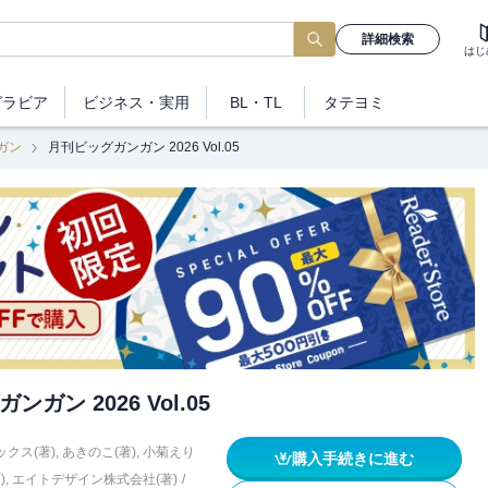
詳細検索
はじ
グラビア
ビジネス
・実用
BL・TL
タテヨミ
ガン
月刊ビッグガンガン 2026 Vol.05
ガン 2026 Vol.05
クス(著)
,
あきのこ(著)
,
小菊えり
購入手続きに進む
)
,
エイトデザイン株式会社(著)
/