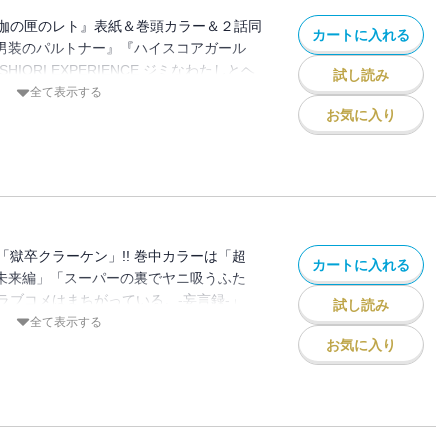
伽の匣のレト』表紙＆巻頭カラー＆２話同
カートに入れる
『男装のパルトナー』『ハイスコアガール
HIORI EXPERIENCE ジミなわたしとヘ
試し読み
二度目のさよならを。』５作品!!※紙で発
全て表示する
容が一部異なる場合がございます。特別付
お気に入り
。またプレゼント、アンケートなどへの応
紙は紙で発行した雑誌と同一のものです。
匣のレト」著者：三部けい 助言・協力：
イヌコンサルン／「薬屋のひとりごと」原
文庫／主婦の友インフォス） 作画：ねこ
綺 キャラクター原案：しのとうこ／「千
獄卒クラーケン」!! 巻中カラーは「超
カートに入れる
剣士」原作：高光晶（角川スニーカー文庫
近未来編」「スーパーの裏でヤニ吸うふた
キャラクター原案：Gilse 作画：黒須恵麻
ラブコメはまちがっている。-妄言録-」
試し読み
」浅月のりと／「ぼくの毒姫は今日もかわ
IENCE ジミなわたしとヘンなおじさん」計4作
全て表示する
ハイスコアガールDASH」押切蓮介／「ゴ
雑誌と、掲載内容が一部異なる場合がござい
お気に入り
イ・イン・ザ・ライフ」原作：蝸牛くも
ておりません。またプレゼント、アンケー
イティブ刊) 作画：マツセダイチ キャラク
ません。※表紙は紙で発行した雑誌と同一
「スター・ウォーズ：マンダロリアン」監
作品】「獄卒クラーケン」原作：タカヒロ
 原案：ウォルト・ディズニー・カンパニ
伽の匣のレト」著者：三部けい 助言・協
「ＢＡＤＯＮ」オノ・ナツメ／「剣仙ヒョ