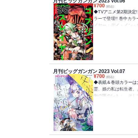
月刊ビッグガンガン 2023 Vol.06
力：一般社団法人 阿
¥
700
ウ局 ケンセンヒョウ
(税込)
いびい／「ぼくの毒姫
◆TVアニメ第2期決定
「SHIORI EXPER
ンスレイヤー」原作：
ラーで登場!! 巻中カ
悠幸 町田一八／「わ
刊） 作画：黒瀬浩介
イヤー：デイ・イン・ザ
タナカトモ 作画：諸
ンスレイヤー：デイ・
『スター・ウォーズ：
作：タナカトモ 作画
庫/SBクリエイティブ
と、掲載内容が一部異
牛くも(GA文庫/SB
案：神奈月昇／「剣仙
おりません。またプレ
ラクター原案：神奈
深見 真 作画：真じ
せん。※表紙は紙で発
作画：戸流ケイ／「シ
級!! ライブアライ
品】「ゴブリンスレイ
り／「やはり俺の青春
監修：時田貴司 漫画
リエイティブ刊） 作
原作：渡 航（小学館
「スター・ウォーズ：
月刊ビッグガンガン 2023 Vol.07
昇／「お伽の匣のレト
ぽんかん(8) 漫画：佳月玲
¥
700
ム 原案：ウォルト・
(税込)
法人 阿寒アイヌコン
案：深見真 原案：海
◆表紙＆巻頭カラーは
／「スーパーの裏でヤ
ロ 作画：戸流ケイ／
んには敵わない」もり
霊、娘の私は転生者。
りんね区役所第六感部
ロー文庫／イマジカイ
伽の匣のレト』、そし
ルDASH」押切蓮介
緒一綺 キャラクター
多数掲載!!お見逃しな
り俺の青春ラブコメは
悶々」原作：小林湖底
部異なる場合がござい
航（小学館「ガガガ文
ャラクター原案・漫画
プレゼント、アンケー
(8) 漫画：佳月玲
イ・イン・ザ・ライフ」
で発行した雑誌と同一
原作：タナカトモ 作
ィブ刊) 作画：マツ
は精霊、娘の私は転生
の私は転生者。」原作
「君に二度目のさよな
作画：大堀ユタカ キャ
ユタカ キャラクター原案：k