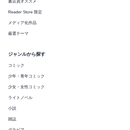
書店員オススメ
Reader Store 限定
メディア化作品
厳選テーマ
ジャンルから探す
コミック
少年・青年コミック
少女・女性コミック
ライトノベル
小説
雑誌
グラビア