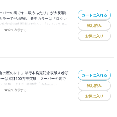
ノ・ナツメ／「モスクワ2160」原作：蝸
くも（GA文庫／ＳＢクリエイティブ
おじさん」長田悠幸 町田一八／「薬屋の
クリエイティブ刊) 作画：関根光太郎 キャ
 キャラクター原案：神奈月昇／「ゴブリ
向夏（ヒーロー文庫／主婦の友インフォ
スーパーの裏でヤニ吸うふたり』が大反響に
昇／「スーパーの裏でヤニ吸うふたり」地
カートに入れる
イン・ザ・ライフ」原作：蝸牛くも(GA文
ゲ 構成：七緒一綺 キャラクター原案：
カラーで登場!!他、巻中カラーは『ロクレ
成市りんね区役所第六感部除霊課活動記-」地
刊) 作画：マツセダイチ キャラクター原
ユ」原作：小林立 作画：五十嵐あぐり／
所第六感部助霊課活動記-』『シノハユ the
呼ばれた剣士」原作：高光晶（角川スニー
試し読み
ワ2160」原作：蝸牛くも(GA文庫/SBク
小林立 漫画：めきめき／「モスクワ2160」
-Toki-』３作品!!※紙で発行した雑誌と、掲載
全て表示する
A刊） キャラクター原案：Gilse 作画：
画：関根光太郎 キャラクター原案：神奈
庫/SBクリエイティブ刊) 作画：関根光太
がございます。特別付録はついておりませ
お気に入り
ウォーズ：マンダロリアン」監修：ルーカ
ールDASH」押切蓮介／「千剣の魔術師と
：神奈月昇／「君に二度目のさよなら
アンケートなどへの応募はできません。※
ォルト・ディズニー・カンパニー 漫画：
高光晶（角川スニーカー文庫／
モ 作画：蛸川蛸丸
誌と同一のものです。【収録作品】「スー
ウ局 ケンセンヒョウキョク」原作：深見
ャラクター原案：Gilse 作画：黒須恵麻／
たり」地主／「BADON」オノ・ナツメ／
「ハイスコアガールDASH」押切蓮介／
者：三部けい 助言・協力：一般社団法
びい／「ロクレイ -天成市りんね区役所第
、娘の私は転生者。」原作：松浦（カドカ
ルン／「シノハユ」原作：小林立 作画：
」地主／「お伽の匣のレト」著者：三部け
堀ユタカ キャラクター原案：keepout
のひとりごと」原作：日向夏（ヒーロー文
社団法人 阿寒アイヌコンサルン／「ハイ
案：小林立 漫画：めきめき／「シノハユ」原
伽の匣のレト」単行本発売記念表紙＆巻頭
ス） 作画：ねこクラゲ 構成：七緒一
カートに入れる
」押切蓮介／「俺より弱いやつに会いに行
十嵐あぐり／「ぼくの毒姫は今日もかわい
ラーは累計100万部突破「スーパーの裏で
：しのとうこ／「獄卒クラーケン」原作：
の魔術師と呼ばれた剣士」原作：高光晶
UP！より出張掲載「Holoearth
ケイ／「カデンメイデン」ワキサカ／「君
試し読み
KADOKAWA刊） キャラクター原案：
e:E ヤマト神想怪異譚」２作品!!※紙で発行した雑
全て表示する
acca 原案：嵯門モネルラ／「ANTI
須恵麻／「獄卒クラーケン」原作：タカヒロ
異なる場合がございます。特別付録はつい
お気に入り
!」おしるこ／「がんばれ清楚ちゃん」式田／
ノハユ」原作：小林立 作画：五十嵐あぐ
レゼント、アンケートなどへの応募はでき
ナツメ／「美女木さんは魔女なのか」まじ
と」原作：日向夏（ヒーロー文庫／イマジ
発行した雑誌と同一のものです。【収録作
PERIENCE ジミなわたしとヘンなおじさ
：ねこクラゲ 構成：七緒一綺 キャラク
」著者：三部けい 助言・協力：一般社団
八／「君に二度目のさよならを。」原作：
こ／「神様が見てないから」原作：伊角香