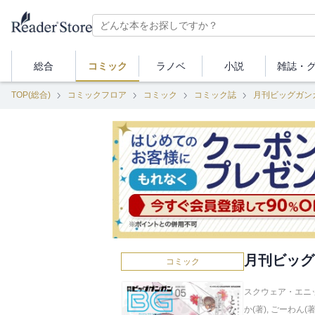
総合
コミック
ラノベ
小説
雑誌・
TOP(総合)
コミックフロア
コミック
コミック誌
月刊ビッグガン
月刊ビッグガン
コミック
スクウェア・エニッ
か(著)
,
ごーわん(著