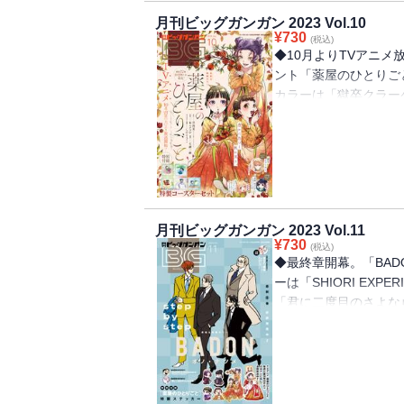
法人 阿寒アイヌコン
タナカトモ 作画：蛸
作画：麦野イヌ／「SHIO
月刊ビッグガンガン 2023 Vol.10
作：小林湖底（GA文
アン」監修：ルーカス
¥
730
なおじさん」長田悠幸 
(税込)
ー原案・漫画：りいち
カンパニー 漫画：大
◆10月よりTVアニメ
漫画：めきめき／「私
も（GA文庫／ＳＢク
ント「薬屋のひとりご
母は精霊、娘の私は転
ラクター原案：神奈月
カラーは「獄卒クラー
BOOKS） 作画：大堀
(GA文庫/SBクリエ
姫、始めました～召喚
「紋谷巡り」南海本体
ー原案：神奈月昇／「
作品!!※紙で発行し
監修：ルーカスフィル
ー文庫／イマジカイン
います。特別付録はつ
ニー 漫画：大沢祐輔
一綺 キャラクター原
ートなどへの応募はで
ナカトモ 作画：蛸川
作：タカヒロ 作画：戸
一のものです。【収録
画：めきめき／「SHIOR
（ヒーロー文庫／イマ
おじさん」長田悠幸 
月刊ビッグガンガン 2023 Vol.11
成：七緒一綺 キャラ
¥
730
原作：タナカトモ 作
(税込)
イヤー」原作：蝸牛く
◆最終章開幕。「BAD
ふたり」地主／「ロク
作画：黒瀬浩介 キャ
ーは「SHIORI EXP
活動記-」地主／「ハイ
イヤー：デイ・イン・ザ
「君に二度目のさよな
り弱いやつに会いに行
クリエイティブ刊) 
姫伝～妹の身代わりを
の私は転生者。」原作
神奈月昇／「モスクワ2
愛されています～」３
ユタカ キャラクター原案：ke
イティブ刊) 作画：
一部異なる場合がござ
Side:E ヤマト神
／「俺より弱いやつに
たプレゼント、アンケ
枢木ユウ 原作：カバ
ン」原作：タカヒロ 
紙で発行した雑誌と同
士」原作：高光晶（角川