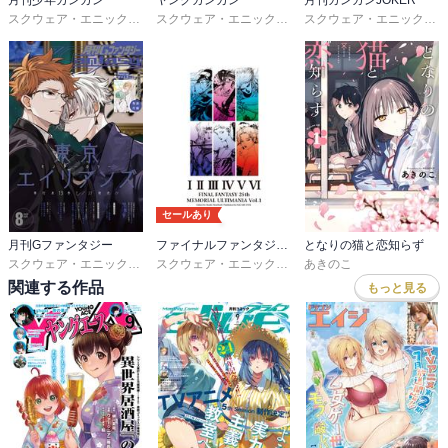
月刊少年ガンガン
ヤングガンガン
月刊ガンガンJOKER
スクウェア・エニックス
,
荒川弘
,
鷹嶋大輔
,
葵梅太郎
スクウェア・エニックス
,
,
藤原カムイ
河添太一
,
堀井雄二
,
瀬戸
スクウェア・エニックス
,
セールあり
月刊Gファンタジー
ファイナルファンタジー 25thメモリアル アルティマニア
となりの猫と恋知らず
スクウェア・エニックス
,
友麻碧
,
雨壱絵穹
,
夏西七
スクウェア・エニックス
,
佐島勤
,
スタジオベントスタッフ
あきのこ
関連する作品
もっと見る