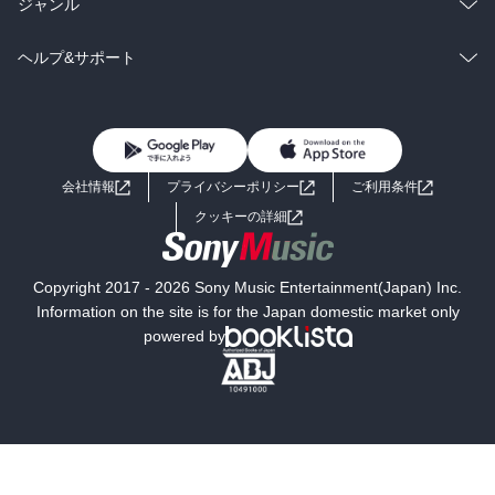
ラノベ
小説
総合
コミック
ジャンル
BL・TL
雑誌・グラビア
ビジネス・実用
ラノベ
小説
コミック
男性コミック
ヘルプ&サポート
BL・TL
雑誌・グラビア
ビジネス・実用
女性コミック
コミック誌
初めての方へ
ヘルプ
BL・TL
ライトノベル
男子向けラノベ
よくあるご質問
お問い合わせ
会社情報
プライバシーポリシー
ご利用条件
女子向けラノベ
小説
利用規約
クッキーの詳細
国内小説
海外小説
Copyright 2017 - 2026 Sony Music Entertainment(Japan) Inc.
ミステリー
SF
Information on the site is for the Japan domestic market only
powered by
歴史・時代小説
文学
雑誌
グラビア写真集
ボーイズラブ
ティーンズラブ