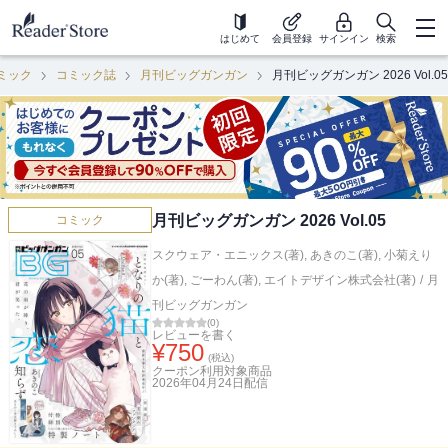
はじめて
会員登録
サインイン
検索
ミック
コミック誌
月刊ビッグガンガン
月刊ビッグガンガン 2026 Vol.05
月刊ビッグガンガン 2026 Vol.05
コミック
スクウェア・エニックス(著)
,
あきのこ(著)
,
小菊えり
か(著)
,
ごーわん(著)
,
エイトデザイン株式会社(著)
/
月
刊ビッグガンガン
(
0
)
レビューを書く
¥
750
(税込)
クーポン利用対象商品
2026年04月24日
配信