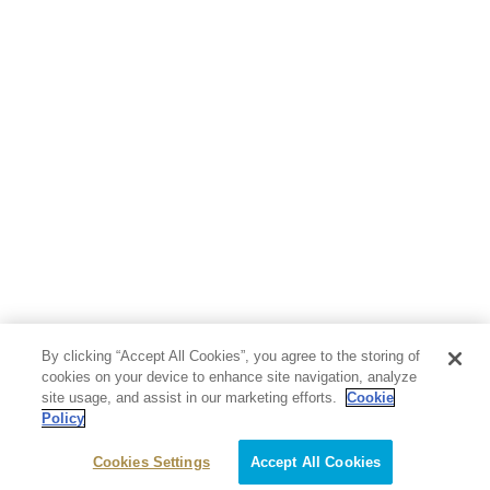
人文・思想・歴史
社会・政治・法律
ビジネス・経済
サイエンス・テクノロジー
コンピュータ・情報
くらし・家庭
料理・酒
ファッション・美容・ダイエット
ホビー&カルチャー
スポーツ・アウトドア
地図・ガイド
エンターテイメント
芸術・アート
映画・音楽・演劇
By clicking “Accept All Cookies”, you agree to the storing of
写真集
教養
cookies on your device to enhance site navigation, analyze
site usage, and assist in our marketing efforts.
Cookie
Policy
医学・福祉
教育・語学・参考書
Cookies Settings
Accept All Cookies
児童書