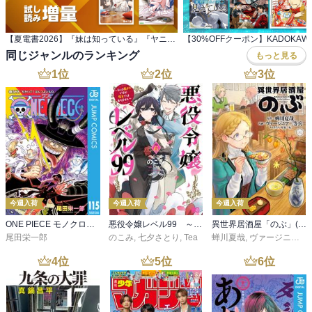
【夏電書2026】『妹は知っている』『ヤニねこ』 配信記念！ヤンマガ新刊特集
同じジャンルのランキング
もっと見る
1
位
2
位
3
位
今週入荷
今週入荷
今週入荷
ONE PIECE モノクロ版 115
悪役令嬢レベル99 ～私は裏ボスですが魔王ではありません～ その６
異世界居酒屋「のぶ」(22)
尾田栄一郎
のこみ
,
七夕さとり
,
Tea
蝉川夏哉
,
ヴァージニア二等兵
4
位
5
位
6
位