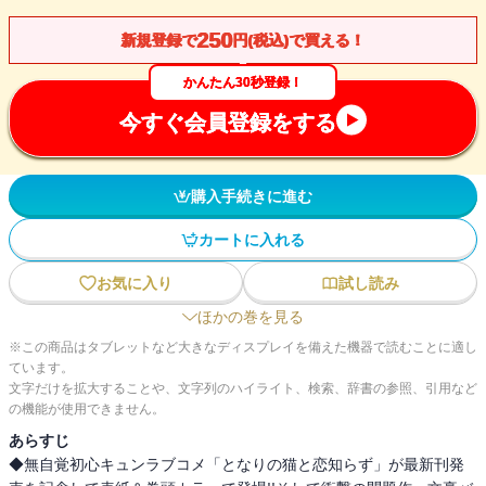
250
新規登録で
円(税込)で買える！
かんたん30秒登録！
今すぐ会員登録をする
購入手続きに進む
カートに入れる
お気に入り
試し読み
ほかの巻を見る
※この商品はタブレットなど大きなディスプレイを備えた機器で読むことに適し
ています。
文字だけを拡大することや、文字列のハイライト、検索、辞書の参照、引用など
の機能が使用できません。
あらすじ
◆無自覚初心キュンラブコメ「となりの猫と恋知らず」が最新刊発