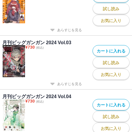
郎次／「学園潜水艦隊マーメイドガールズ」原作：深見真 作画：
試し読み
刻夜セイゴ／「シノハユ the dawn of age」原作：小林立 作画：五
十嵐あぐり／「怜-Toki-」原案：小林立 漫画：めきめき／「春雨エ
お気に入り
モーション」煉ごもく／「父は英雄、母は精霊、娘の私は転生
あらすじを見る
者。」原作：松浦（カドカワBOOKS） 作画：大堀ユタカ キャラ
クター原案：keepout／「ばっこ」烏丸渡／「ハイスコアガール
月刊ビッグガンガン 2024 Vol.03
DASH」押切蓮介／「SHIORI EXPERIENCE ジミなわたしとヘンな
¥
730
(税込)
おじさん」長田悠幸 町田一八／「ゆるすいんぐ」原作：さらぞ
カートに入れる
う 作画：五十嵐あぐり
試し読み
お気に入り
あらすじを見る
月刊ビッグガンガン 2024 Vol.04
¥
730
(税込)
カートに入れる
試し読み
お気に入り