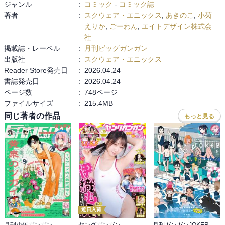
ジャンル
:
コミック
-
コミック誌
著者
:
スクウェア・エニックス
,
あきのこ
,
小菊
えりか
,
ごーわん
,
エイトデザイン株式会
社
掲載誌・レーベル
:
月刊ビッグガンガン
出版社
:
スクウェア・エニックス
Reader Store発売日
:
2026.04.24
書誌発売日
:
2026.04.24
ページ数
:
748ページ
ファイルサイズ
:
215.4MB
同じ著者の作品
もっと見る
近日入荷