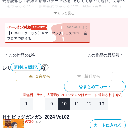
売を記念して表紙＆巻頭カラーで登場!!そして衝撃の問題作、文豪バ
トルファンタジー「夏目漱石ファンタジア」が巻中カラーにて堂々
コミカライズ連載開始！ほか巻中カラーは復讐のダークファンタジ
もっと見る
ー第２幕「Ubel Blatt II 死せる王の騎士団」!!※紙で発行した雑誌
と、掲載内容が一部異なる場合がございます。特別付録はついてお
クーポン対象
10%OFF
2026.08.11まで
りません。またプレゼント、アンケートなどへの応募はできませ
【10%OFFクーポン】サマーブックフェス2026！全
ん。※表紙は紙で発行した雑誌と同一のものです。【収録作品】
フロアで使える
「となりの猫と恋知らず」あきのこ／「古民家ギャルとリノベ暮ら
し」ネーム構成：小菊えりか 作画：ごーわん 監修：エイトデザ
この作品の1巻
この作品の最新巻
イン株式会社／「薬屋のひとりごと」原作：日向夏（ヒーロー文庫
／イマジカインフォス） 作画：ねこクラゲ 構成：七緒一綺 キ
新刊を自動購入
シリーズ作品(
121
件)
ャラクター原案：しのとうこ／「獄卒クラーケン」原作：タカヒ
ロ 作画：戸流ケイ／「モスクワ2160」原作：蝸牛くも(GA文庫/SB
1巻から
新刊から
クリエイティブ刊) 作画：関根光太郎 キャラクター原案：神奈月
まとめてカート
昇／「ゴブリンスレイヤー」原作：蝸牛くも（GA文庫／SBクリエイ
ティブ刊） 作画：黒瀬浩介 キャラクター原案：神奈月昇／「ス
※無料、予約、入荷通知のコンテンツはカートに追加されません。
ーパーの裏でヤニ吸うふたり」地主／「ルビー・オンザ・ケーキ
1
...
9
10
11
12
13
―人喰い魔女の晩餐会―」森永ミキ／「夏目漱石ファンタジア」原
作：零余子(富士見ファンタジア文庫) 作画：鈴木マナツ キャラク
月刊ビッグガンガン 2024 Vol.02
ター原案：森倉円／「不良少年に飯を食わす」まじさわ／「はじめ
¥
730
(税込)
カートに入れる
ましては屋上で」遊佐／「Ubel Blatt II 死せる王の騎士団」塩野干支