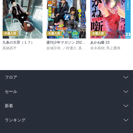
今週入荷
今週入荷
今週入荷
九条の大罪（１７）
週刊少年マガジン 2026年36・37号[2026年8月5日発売]
あかね噺 23
真鍋昌平
金城宗幸
,
ノ村優介
,
真島ヒロ
末永裕樹
,
宮島礼吏
,
馬上鷹将
,
新川直司
,
久
フロア
総合
コミック
セール
ラノベ
小説
総合
コミック
新着
雑誌・グラビア
ビジネス・実用
ラノベ
小説
総合
コミック
ランキング
BL・TL
雑誌・グラビア
ビジネス・実用