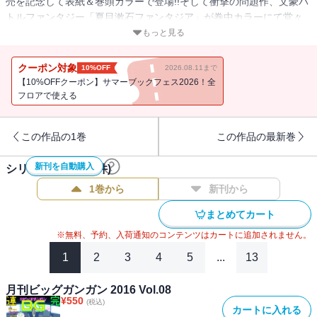
売を記念して表紙＆巻頭カラーで登場!!そして衝撃の問題作、文豪バ
トルファンタジー「夏目漱石ファンタジア」が巻中カラーにて堂々
コミカライズ連載開始！ほか巻中カラーは復讐のダークファンタジ
もっと見る
ー第２幕「Ubel Blatt II 死せる王の騎士団」!!※紙で発行した雑誌
と、掲載内容が一部異なる場合がございます。特別付録はついてお
クーポン対象
10%OFF
2026.08.11まで
りません。またプレゼント、アンケートなどへの応募はできませ
【10%OFFクーポン】サマーブックフェス2026！全
ん。※表紙は紙で発行した雑誌と同一のものです。【収録作品】
フロアで使える
「となりの猫と恋知らず」あきのこ／「古民家ギャルとリノベ暮ら
し」ネーム構成：小菊えりか 作画：ごーわん 監修：エイトデザ
この作品の1巻
この作品の最新巻
イン株式会社／「薬屋のひとりごと」原作：日向夏（ヒーロー文庫
／イマジカインフォス） 作画：ねこクラゲ 構成：七緒一綺 キ
新刊を自動購入
シリーズ作品(
121
件)
ャラクター原案：しのとうこ／「獄卒クラーケン」原作：タカヒ
ロ 作画：戸流ケイ／「モスクワ2160」原作：蝸牛くも(GA文庫/SB
1巻から
新刊から
クリエイティブ刊) 作画：関根光太郎 キャラクター原案：神奈月
まとめてカート
昇／「ゴブリンスレイヤー」原作：蝸牛くも（GA文庫／SBクリエイ
ティブ刊） 作画：黒瀬浩介 キャラクター原案：神奈月昇／「ス
※無料、予約、入荷通知のコンテンツはカートに追加されません。
ーパーの裏でヤニ吸うふたり」地主／「ルビー・オンザ・ケーキ
1
2
3
4
5
...
13
―人喰い魔女の晩餐会―」森永ミキ／「夏目漱石ファンタジア」原
作：零余子(富士見ファンタジア文庫) 作画：鈴木マナツ キャラク
月刊ビッグガンガン 2016 Vol.08
ター原案：森倉円／「不良少年に飯を食わす」まじさわ／「はじめ
¥
550
(税込)
カートに入れる
ましては屋上で」遊佐／「Ubel Blatt II 死せる王の騎士団」塩野干支