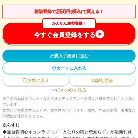
250
新規登録で
円(税込)で買える！
かんたん30秒登録！
今すぐ会員登録をする
購入手続きに進む
カートに入れる
お気に入り
試し読み
ほかの巻を見る
※この商品はタブレットなど大きなディスプレイを備えた機器で読むことに適し
ています。
文字だけを拡大することや、文字列のハイライト、検索、辞書の参照、引用など
の機能が使用できません。
あらすじ
◆無自覚初心キュンラブコメ「となりの猫と恋知らず」が最新刊発