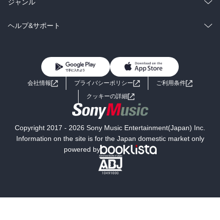
ラノベ
小説
総合
コミック
ジャンル
BL・TL
雑誌・グラビア
ビジネス・実用
ラノベ
小説
コミック
男性コミック
ヘルプ&サポート
BL・TL
雑誌・グラビア
ビジネス・実用
女性コミック
コミック誌
初めての方へ
ヘルプ
BL・TL
ライトノベル
男子向けラノベ
よくあるご質問
お問い合わせ
会社情報
プライバシーポリシー
ご利用条件
女子向けラノベ
小説
利用規約
クッキーの詳細
国内小説
海外小説
Copyright 2017 - 2026 Sony Music Entertainment(Japan) Inc.
ミステリー
SF
Information on the site is for the Japan domestic market only
powered by
歴史・時代小説
文学
雑誌
グラビア写真集
ボーイズラブ
ティーンズラブ