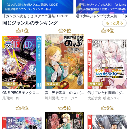
【ガンガン読もうぜ!スクエニ夏祭り!!2026】 月刊少年ガンガン バックナンバー特価
同じジャンルのランキング
もっと見る
1
位
2
位
3
位
今週入荷
今週入荷
今週入荷
ONE PIECE モノクロ版 115
異世界居酒屋「のぶ」(22)
信じていた仲間達にダンジョン奥地で殺されかけたがギフト『無限ガチャ』でレベル９９９９の仲間達を手に入れて元パーティーメンバーと世界に復讐＆『ざまぁ！』します！（２３）
尾田栄一郎
蝉川夏哉
,
ヴァージニア二等兵
大前貴史
,
転
,
明鏡シスイ
,
ｔｅ
4
位
5
位
6
位