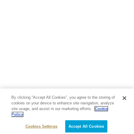
人文・思想・歴史
社会・政治・法律
ビジネス・経済
サイエンス・テクノロジー
コンピュータ・情報
くらし・家庭
料理・酒
ファッション・美容・ダイエット
ホビー&カルチャー
スポーツ・アウトドア
地図・ガイド
エンターテイメント
芸術・アート
映画・音楽・演劇
By clicking “Accept All Cookies”, you agree to the storing of
写真集
教養
cookies on your device to enhance site navigation, analyze
site usage, and assist in our marketing efforts.
Cookie
Policy
医学・福祉
教育・語学・参考書
Cookies Settings
Accept All Cookies
児童書