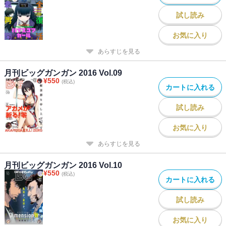
郎次／「学園潜水艦隊マーメイドガールズ」原作：深見真 作画：
試し読み
刻夜セイゴ／「シノハユ the dawn of age」原作：小林立 作画：五
十嵐あぐり／「怜-Toki-」原案：小林立 漫画：めきめき／「春雨エ
お気に入り
モーション」煉ごもく／「父は英雄、母は精霊、娘の私は転生
あらすじを見る
者。」原作：松浦（カドカワBOOKS） 作画：大堀ユタカ キャラ
クター原案：keepout／「ばっこ」烏丸渡／「ハイスコアガール
月刊ビッグガンガン 2016 Vol.09
DASH」押切蓮介／「SHIORI EXPERIENCE ジミなわたしとヘンな
¥
550
(税込)
おじさん」長田悠幸 町田一八／「ゆるすいんぐ」原作：さらぞ
カートに入れる
う 作画：五十嵐あぐり
試し読み
お気に入り
あらすじを見る
月刊ビッグガンガン 2016 Vol.10
¥
550
(税込)
カートに入れる
試し読み
お気に入り