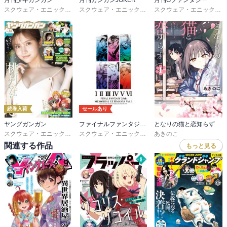
月刊少年ガンガン
月刊ガンガンJOKER
月刊Gファンタジー
スクウェア・エニックス
,
matoba
,
つみきどう
,
石原宙
スクウェア・エニックス
,
川村拓
,
菖蒲
,
河本ほむら
,
尚村透
スクウェア・エニックス
,
,
続巻入荷
セールあり
ヤングガンガン
ファイナルファンタジー 25thメモリアル アルティマニア
となりの猫と恋知らず
スクウェア・エニックス
,
藤原カムイ
,
堀井雄二
,
瀬戸涼子
スクウェア・エニックス
,
スタジオベントスタッフ
あきのこ
,
三部けい
関連する作品
もっと見る