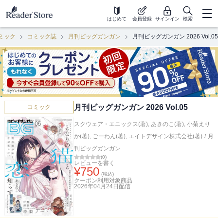
はじめて
会員登録
サインイン
検索
ミック
コミック誌
月刊ビッグガンガン
月刊ビッグガンガン 2026 Vol.05
月刊ビッグガンガン 2026 Vol.05
コミック
スクウェア・エニックス(著)
,
あきのこ(著)
,
小菊えり
か(著)
,
ごーわん(著)
,
エイトデザイン株式会社(著)
/
月
刊ビッグガンガン
(
0
)
レビューを書く
¥
750
(税込)
クーポン利用対象商品
2026年04月24日
配信