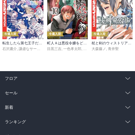
今週入荷
今週入荷
今週入荷
転生したら第七王子だったので、気ままに魔術を極めます（２４）
町人Ａは悪役令嬢をどうしても救いたい ～どぶと空と氷の姫君～１０【電子書店共通特典イラスト付】
杖と剣のウィストリア（１６）
石沢庸介
,
謙虚なサークル
,
メル。
目黒三吉
,
一色孝太郎
,
Parum
大森藤ノ
,
青井聖
フロア
総合
コミック
セール
ラノベ
小説
総合
コミック
新着
雑誌・グラビア
ビジネス・実用
ラノベ
小説
総合
コミック
ランキング
BL・TL
雑誌・グラビア
ビジネス・実用