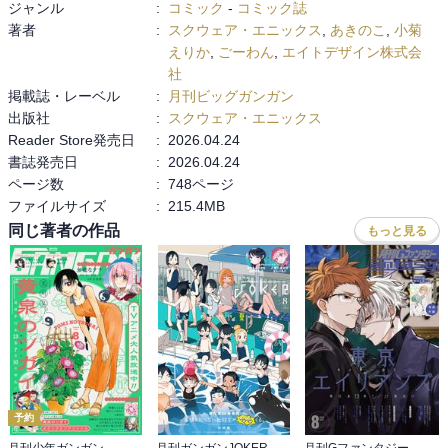
ジャンル
:
コミック
-
コミック誌
著者
:
スクウェア・エニックス
,
あきのこ
,
小菊
えりか
,
ごーわん
,
エイトデザイン株式会
社
掲載誌・レーベル
:
月刊ビッグガンガン
出版社
:
スクウェア・エニックス
Reader Store発売日
:
2026.04.24
書誌発売日
:
2026.04.24
ページ数
:
748ページ
ファイルサイズ
:
215.4MB
同じ著者の作品
もっと見る
予約