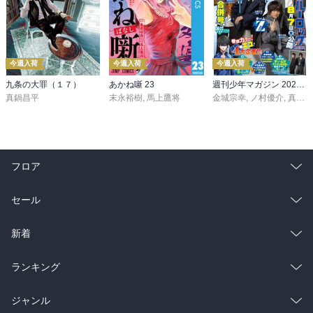
今週入荷
今週入荷
今週入荷
九条の大罪（１７）
あかね噺 23
週刊少年マガジン 2026年36・37号[2026年8月5日発売]
真鍋昌平
末永裕樹
,
馬上鷹将
金城宗幸
,
ノ村優介
,
真島ヒロ
フロア
総合
コミック
セール
ラノベ
小説
総合
コミック
新着
雑誌・グラビア
ビジネス・実用
ラノベ
小説
総合
コミック
ランキング
BL・TL
雑誌・グラビア
ビジネス・実用
ラノベ
小説
総合
コミック
ジャンル