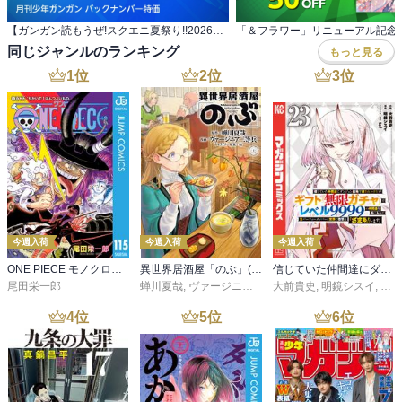
【ガンガン読もうぜ!スクエニ夏祭り!!2026】 月刊少年ガンガン バックナンバー特価
同じジャンルのランキング
もっと見る
1
位
2
位
3
位
今週入荷
今週入荷
今週入荷
ONE PIECE モノクロ版 115
異世界居酒屋「のぶ」(22)
信じていた仲間達にダンジョン奥地で殺されかけたがギフト『無限ガチャ』でレベル９９９９の仲間達を手に入れて元パーティーメンバーと世界に復讐＆『ざまぁ！』します！（２３）
尾田栄一郎
蝉川夏哉
,
ヴァージニア二等兵
大前貴史
,
転
,
明鏡シスイ
,
ｔｅ
4
位
5
位
6
位