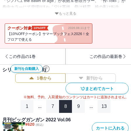
「シノハユ the dawn of age」が表紙＆巻頭カラー、「怜-Toki-」が
巻中カラーにて登場!!ほか「父は英雄、母は精霊、娘の私は転生
者。」もコミックス最新刊の発売を記念して巻中カラーにて掲載!!※
もっと見る
紙で発行した雑誌と、掲載内容が一部異なる場合がございます。特
別付録はついておりません。またプレゼント、アンケートなどへの
クーポン対象
10%OFF
2026.08.11まで
応募はできません。※表紙は紙で発行した雑誌と同一のものです。
【10%OFFクーポン】サマーブックフェス2026！全
【収録作品】「シノハユ the dawn of age」原作：小林立 作画：五
フロアで使える
十嵐あぐり／「獄卒クラーケン」原作：タカヒロ 作画：戸流ケイ
／「薬屋のひとりごと」原作：日向夏（ヒーロー文庫／イマジカイ
この作品の1巻
この作品の最新巻
ンフォス） 作画：ねこクラゲ 構成：七緒一綺 キャラクター原
案：しのとうこ／「古民家ギャルとリノベ暮らし」ネーム構成：小
新刊を自動購入
シリーズ作品(
121
件)
菊えりか 作画：ごーわん 監修：エイトデザイン株式会社／「千
剣の魔術師と呼ばれた剣士」原作：高光晶 キャラクター原案：
1巻から
新刊から
Gilse 作画：黒須恵麻／「怜-Toki-」原案：小林立 漫画：めきめき
まとめてカート
／「モスクワ2160」原作：蝸牛くも(GA文庫/SBクリエイティブ
刊) 作画：関根光太郎 キャラクター原案：神奈月昇／「スーパー
※無料、予約、入荷通知のコンテンツはカートに追加されません。
の裏でヤニ吸うふたり」地主／「ルビー・オンザ・ケーキ ―人喰
1
...
7
8
9
...
13
い魔女の晩餐会―」森永ミキ／「アンタと幼なじみってだけでもイ
ヤなのに！～絶交から始まるS級美少女との学園成り上がり生活～」
月刊ビッグガンガン 2022 Vol.06
原作：裕時悠示(講談社ラノベ文庫) 作画：とうのきり キャラクタ
¥
620
(税込)
カートに入れる
ー原案：藤真拓哉／「この世に悪魔はいねーよバーカ」加瀬いかり