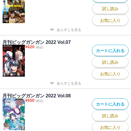
／「父は英雄、母は精霊、娘の私は転生者。」原作：松浦（カドカ
試し読み
ワBOOKS） 作画：大堀ユタカ キャラクター原案：keepout／
「泥梨」濱木綿はみ／「ばっこ」烏丸渡／「SHIORI EXPERIENCE
お気に入り
ジミなわたしとヘンなおじさん」長田悠幸 町田一八／「学園潜水
あらすじを見る
艦隊マーメイドガールズ」原作：深見真 作画：刻夜セイゴ／「ゆ
るすいんぐ」原作：さらぞう 作画：五十嵐あぐり
月刊ビッグガンガン 2022 Vol.07
¥
620
(税込)
カートに入れる
試し読み
お気に入り
あらすじを見る
月刊ビッグガンガン 2022 Vol.08
¥
650
(税込)
カートに入れる
試し読み
お気に入り