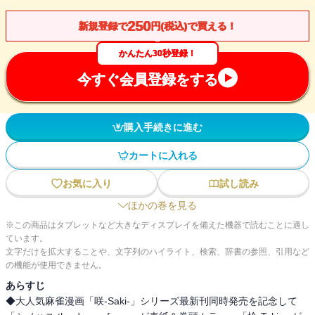
250
新規登録で
円(税込)で買える！
かんたん30秒登録！
今すぐ会員登録をする
購入手続きに進む
カートに入れる
お気に入り
試し読み
ほかの巻を見る
※この商品はタブレットなど大きなディスプレイを備えた機器で読むことに適し
ています。
文字だけを拡大することや、文字列のハイライト、検索、辞書の参照、引用など
の機能が使用できません。
あらすじ
◆大人気麻雀漫画「咲-Saki-」シリーズ最新刊同時発売を記念して