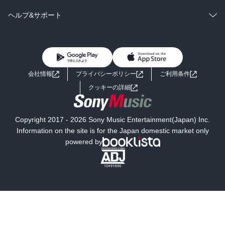
BL・TL
雑誌・グラビア
ビジネス・実用
ラノベ
小説
コミック
男性コミック
ヘルプ&サポート
BL・TL
雑誌・グラビア
ビジネス・実用
女性コミック
コミック誌
初めての方へ
ヘルプ
BL・TL
ライトノベル
男子向けラノベ
よくあるご質問
お問い合わせ
会社情報
プライバシーポリシー
ご利用条件
女子向けラノベ
小説
利用規約
クッキーの詳細
国内小説
海外小説
Copyright 2017 - 2026 Sony Music Entertainment(Japan) Inc.
ミステリー
SF
Information on the site is for the Japan domestic market only
powered by
歴史・時代小説
文学
雑誌
グラビア写真集
ボーイズラブ
ティーンズラブ
人文・思想・歴史
社会・政治・法律