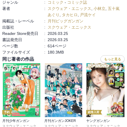
ジャンル
:
コミック
-
コミック誌
著者
:
スクウェア・エニックス
,
小林立
,
五十嵐
あぐり
,
タカヒロ
,
戸流ケイ
掲載誌・レーベル
:
月刊ビッグガンガン
出版社
:
スクウェア・エニックス
Reader Store発売日
:
2026.03.25
書誌発売日
:
2026.03.25
ページ数
:
614ページ
ファイルサイズ
:
180.3MB
同じ著者の作品
もっと見る
予約
続巻入荷
月刊少年ガンガン
月刊ガンガンJOKER
ヤングガンガン
スクウェア・エニックス
,
matoba
,
つみきどう
,
石原宙
スクウェア・エニックス
,
川村拓
,
菖蒲
,
河本ほむら
,
尚村透
スクウェア・エニックス
,
,