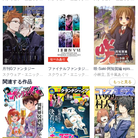
セールあり
月刊Gファンタジー
ファイナルファンタジー 25thメモリアル アルティマニア
咲-Saki-阿知賀編 episode of side-A
スクウェア・エニックス
,
友麻碧
,
雨壱絵穹
,
夏西七
スクウェア・エニックス
,
佐島勤
,
スタジオベントスタッフ
小林立
,
五十嵐あぐり
関連する作品
もっと見る