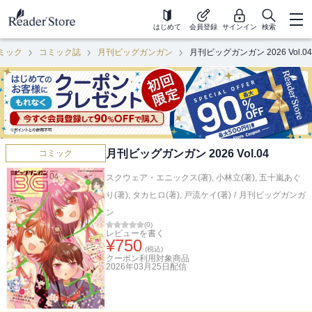
はじめて
会員登録
サインイン
検索
ミック
コミック誌
月刊ビッグガンガン
月刊ビッグガンガン 2026 Vol.04
月刊ビッグガンガン 2026 Vol.04
コミック
スクウェア・エニックス(著)
,
小林立(著)
,
五十嵐あぐ
り(著)
,
タカヒロ(著)
,
戸流ケイ(著)
/
月刊ビッグガンガ
ン
(
0
)
レビューを書く
¥
750
(税込)
クーポン利用対象商品
2026年03月25日
配信