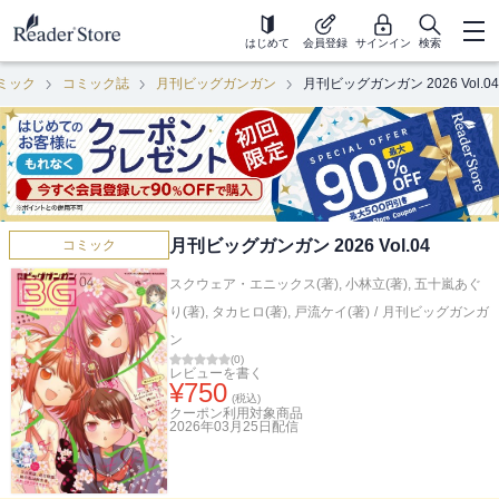
はじめて
会員登録
サインイン
検索
ミック
コミック誌
月刊ビッグガンガン
月刊ビッグガンガン 2026 Vol.04
月刊ビッグガンガン 2026 Vol.04
コミック
スクウェア・エニックス(著)
,
小林立(著)
,
五十嵐あぐ
り(著)
,
タカヒロ(著)
,
戸流ケイ(著)
/
月刊ビッグガンガ
ン
(
0
)
レビューを書く
¥
750
(税込)
クーポン利用対象商品
2026年03月25日
配信