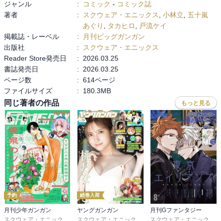
ジャンル
:
コミック
-
コミック誌
著者
:
スクウェア・エニックス
,
小林立
,
五十嵐
あぐり
,
タカヒロ
,
戸流ケイ
掲載誌・レーベル
:
月刊ビッグガンガン
出版社
:
スクウェア・エニックス
Reader Store発売日
:
2026.03.25
書誌発売日
:
2026.03.25
ページ数
:
614ページ
ファイルサイズ
:
180.3MB
同じ著者の作品
もっと見る
予約
続巻入荷
月刊少年ガンガン
ヤングガンガン
月刊Gファンタジー
スクウェア・エニックス
,
matoba
,
つみきどう
,
石原宙
スクウェア・エニックス
,
藤原カムイ
,
菖蒲
,
堀井雄二
,
瀬戸
スクウェア・エニックス
,