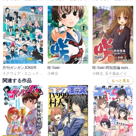
月刊ガンガンJOKER
咲-Saki-
咲-Saki-阿知賀編 episode of side-A
スクウェア・エニックス
,
川村拓
小林立
,
河本ほむら
,
尚村透
,
高瀬飛鳥
小林立
,
五十嵐あぐり
関連する作品
もっと見る