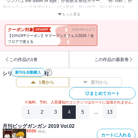
「シノハユ the dawn of age」が表紙＆巻頭カラー、「怜-Toki-」が
巻中カラーにて登場!!ほか「父は英雄、母は精霊、娘の私は転生
者。」もコミックス最新刊の発売を記念して巻中カラーにて掲載!!※
もっと見る
紙で発行した雑誌と、掲載内容が一部異なる場合がございます。特
別付録はついておりません。またプレゼント、アンケートなどへの
クーポン対象
10%OFF
2026.08.11まで
応募はできません。※表紙は紙で発行した雑誌と同一のものです。
【10%OFFクーポン】サマーブックフェス2026！全
【収録作品】「シノハユ the dawn of age」原作：小林立 作画：五
フロアで使える
十嵐あぐり／「獄卒クラーケン」原作：タカヒロ 作画：戸流ケイ
／「薬屋のひとりごと」原作：日向夏（ヒーロー文庫／イマジカイ
この作品の1巻
この作品の最新巻
ンフォス） 作画：ねこクラゲ 構成：七緒一綺 キャラクター原
案：しのとうこ／「古民家ギャルとリノベ暮らし」ネーム構成：小
新刊を自動購入
シリーズ作品(
121
件)
菊えりか 作画：ごーわん 監修：エイトデザイン株式会社／「千
剣の魔術師と呼ばれた剣士」原作：高光晶 キャラクター原案：
1巻から
新刊から
Gilse 作画：黒須恵麻／「怜-Toki-」原案：小林立 漫画：めきめき
まとめてカート
／「モスクワ2160」原作：蝸牛くも(GA文庫/SBクリエイティブ
刊) 作画：関根光太郎 キャラクター原案：神奈月昇／「スーパー
※無料、予約、入荷通知のコンテンツはカートに追加されません。
の裏でヤニ吸うふたり」地主／「ルビー・オンザ・ケーキ ―人喰
1
2
3
4
5
...
13
い魔女の晩餐会―」森永ミキ／「アンタと幼なじみってだけでもイ
ヤなのに！～絶交から始まるS級美少女との学園成り上がり生活～」
月刊ビッグガンガン 2019 Vol.02
原作：裕時悠示(講談社ラノベ文庫) 作画：とうのきり キャラクタ
¥
550
(税込)
カートに入れる
ー原案：藤真拓哉／「この世に悪魔はいねーよバーカ」加瀬いかり