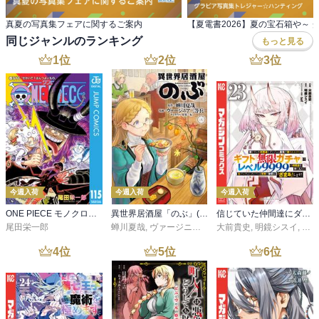
真夏の写真集フェアに関するご案内
同じジャンルのランキング
もっと見る
1
位
2
位
3
位
今週入荷
今週入荷
今週入荷
ONE PIECE モノクロ版 115
異世界居酒屋「のぶ」(22)
信じていた仲間達にダンジョン奥地で殺されかけたがギフト『無限ガチャ』でレベル９９９９の仲間達を手に入れて元パーティーメンバーと世界に復讐＆『ざまぁ！』します！（２３）
尾田栄一郎
蝉川夏哉
,
ヴァージニア二等兵
大前貴史
,
転
,
明鏡シスイ
,
ｔｅ
4
位
5
位
6
位