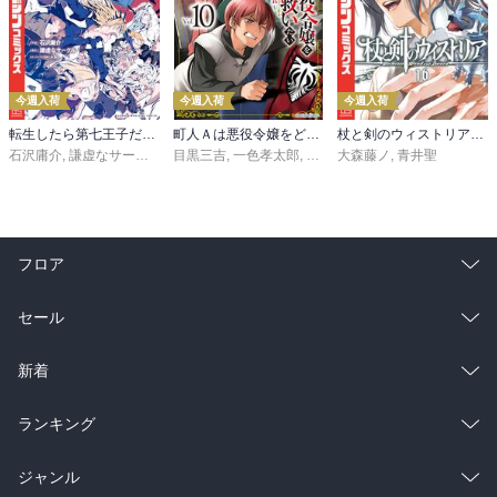
今週入荷
今週入荷
今週入荷
転生したら第七王子だったので、気ままに魔術を極めます（２４）
町人Ａは悪役令嬢をどうしても救いたい ～どぶと空と氷の姫君～１０【電子書店共通特典イラスト付】
杖と剣のウィストリア（１６）
石沢庸介
,
謙虚なサークル
,
メル。
目黒三吉
,
一色孝太郎
,
Parum
大森藤ノ
,
青井聖
フロア
総合
コミック
セール
ラノベ
小説
総合
コミック
新着
雑誌・グラビア
ビジネス・実用
ラノベ
小説
総合
コミック
ランキング
BL・TL
雑誌・グラビア
ビジネス・実用
ラノベ
小説
総合
コミック
ジャンル