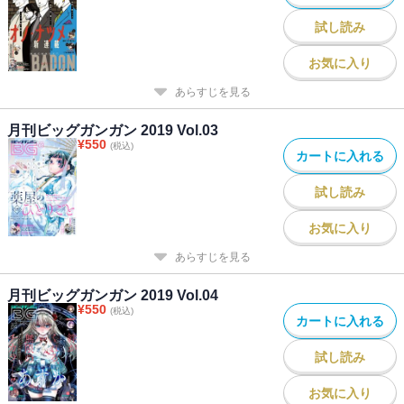
／「父は英雄、母は精霊、娘の私は転生者。」原作：松浦（カドカ
試し読み
ワBOOKS） 作画：大堀ユタカ キャラクター原案：keepout／
「泥梨」濱木綿はみ／「ばっこ」烏丸渡／「SHIORI EXPERIENCE
お気に入り
ジミなわたしとヘンなおじさん」長田悠幸 町田一八／「学園潜水
あらすじを見る
艦隊マーメイドガールズ」原作：深見真 作画：刻夜セイゴ／「ゆ
るすいんぐ」原作：さらぞう 作画：五十嵐あぐり
月刊ビッグガンガン 2019 Vol.03
¥
550
(税込)
カートに入れる
試し読み
お気に入り
あらすじを見る
月刊ビッグガンガン 2019 Vol.04
¥
550
(税込)
カートに入れる
試し読み
お気に入り