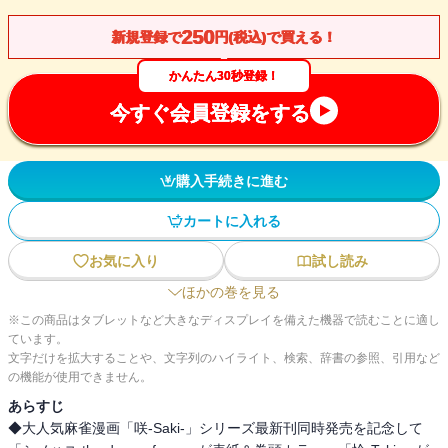
250
新規登録で
円(税込)で買える！
かんたん30秒登録！
今すぐ会員登録をする
購入手続きに進む
カートに入れる
お気に入り
試し読み
ほかの巻を見る
※この商品はタブレットなど大きなディスプレイを備えた機器で読むことに適し
ています。
文字だけを拡大することや、文字列のハイライト、検索、辞書の参照、引用など
の機能が使用できません。
あらすじ
◆大人気麻雀漫画「咲-Saki-」シリーズ最新刊同時発売を記念して