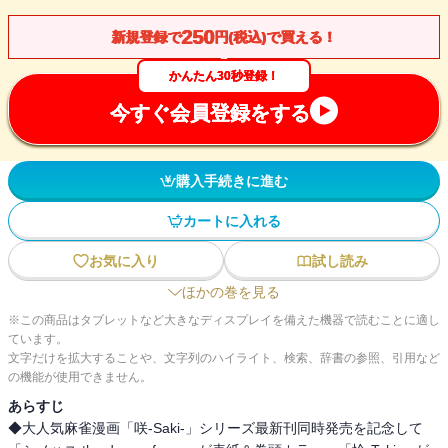
250
新規登録で
円(税込)で買える！
かんたん30秒登録！
今すぐ会員登録をする
購入手続きに進む
カートに入れる
お気に入り
試し読み
ほかの巻を見る
※この商品はタブレットなど大きなディスプレイを備えた機器で読むことに適し
ています。
文字だけを拡大することや、文字列のハイライト、検索、辞書の参照、引用など
の機能が使用できません。
あらすじ
◆大人気麻雀漫画「咲-Saki-」シリーズ最新刊同時発売を記念して