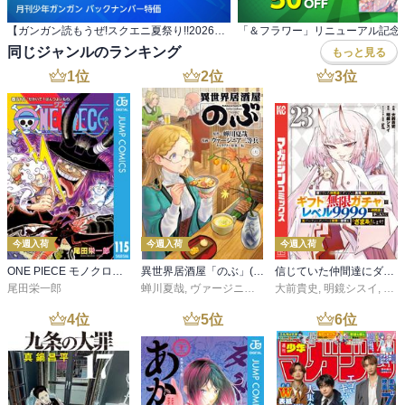
【ガンガン読もうぜ!スクエニ夏祭り!!2026】 月刊少年ガンガン バックナンバー特価
同じジャンルのランキング
もっと見る
1
位
2
位
3
位
今週入荷
今週入荷
今週入荷
ONE PIECE モノクロ版 115
異世界居酒屋「のぶ」(22)
信じていた仲間達にダンジョン奥地で殺されかけたがギフト『無限ガチャ』でレベル９９９９の仲間達を手に入れて元パーティーメンバーと世界に復讐＆『ざまぁ！』します！（２３）
尾田栄一郎
蝉川夏哉
,
ヴァージニア二等兵
大前貴史
,
転
,
明鏡シスイ
,
ｔｅ
4
位
5
位
6
位