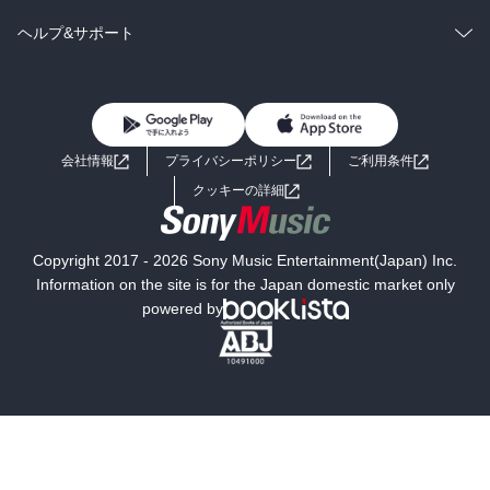
BL・TL
雑誌・グラビア
ビジネス・実用
ラノベ
小説
コミック
男性コミック
ヘルプ&サポート
BL・TL
雑誌・グラビア
ビジネス・実用
女性コミック
コミック誌
初めての方へ
ヘルプ
BL・TL
ライトノベル
男子向けラノベ
よくあるご質問
お問い合わせ
会社情報
プライバシーポリシー
ご利用条件
女子向けラノベ
小説
利用規約
クッキーの詳細
国内小説
海外小説
Copyright 2017 - 2026 Sony Music Entertainment(Japan) Inc.
ミステリー
SF
Information on the site is for the Japan domestic market only
powered by
歴史・時代小説
文学
雑誌
グラビア写真集
ボーイズラブ
ティーンズラブ
人文・思想・歴史
社会・政治・法律