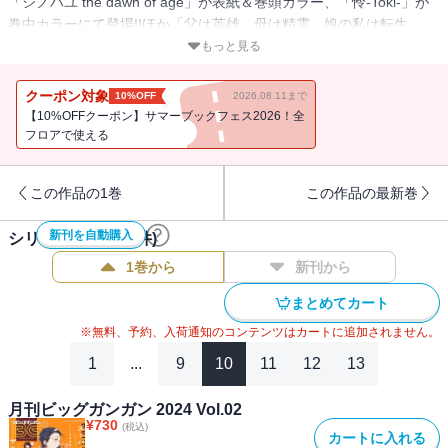
「シノハユ the dawn of age」が表紙＆巻頭カラー、「怜-Toki-」が
巻中カラーにて登場!!ほか「父は英雄、母は精霊、娘の私は転生
者。」もコミックス最新刊の発売を記念して巻中カラーにて掲載!!※
もっと見る
紙で発行した雑誌と、掲載内容が一部異なる場合がございます。特
別付録はついておりません。またプレゼント、アンケートなどへの
クーポン対象
10%OFF
2026.08.11まで
応募はできません。※表紙は紙で発行した雑誌と同一のものです。
【10%OFFクーポン】サマーブックフェス2026！全
【収録作品】「シノハユ the dawn of age」原作：小林立 作画：五
フロアで使える
十嵐あぐり／「獄卒クラーケン」原作：タカヒロ 作画：戸流ケイ
／「薬屋のひとりごと」原作：日向夏（ヒーロー文庫／イマジカイ
この作品の1巻
この作品の最新巻
ンフォス） 作画：ねこクラゲ 構成：七緒一綺 キャラクター原
案：しのとうこ／「古民家ギャルとリノベ暮らし」ネーム構成：小
新刊を自動購入
シリーズ作品(
121
件)
菊えりか 作画：ごーわん 監修：エイトデザイン株式会社／「千
剣の魔術師と呼ばれた剣士」原作：高光晶 キャラクター原案：
1巻から
新刊から
Gilse 作画：黒須恵麻／「怜-Toki-」原案：小林立 漫画：めきめき
まとめてカート
／「モスクワ2160」原作：蝸牛くも(GA文庫/SBクリエイティブ
刊) 作画：関根光太郎 キャラクター原案：神奈月昇／「スーパー
※無料、予約、入荷通知のコンテンツはカートに追加されません。
の裏でヤニ吸うふたり」地主／「ルビー・オンザ・ケーキ ―人喰
1
...
9
10
11
12
13
い魔女の晩餐会―」森永ミキ／「アンタと幼なじみってだけでもイ
ヤなのに！～絶交から始まるS級美少女との学園成り上がり生活～」
月刊ビッグガンガン 2024 Vol.02
原作：裕時悠示(講談社ラノベ文庫) 作画：とうのきり キャラクタ
¥
730
(税込)
カートに入れる
ー原案：藤真拓哉／「この世に悪魔はいねーよバーカ」加瀬いかり