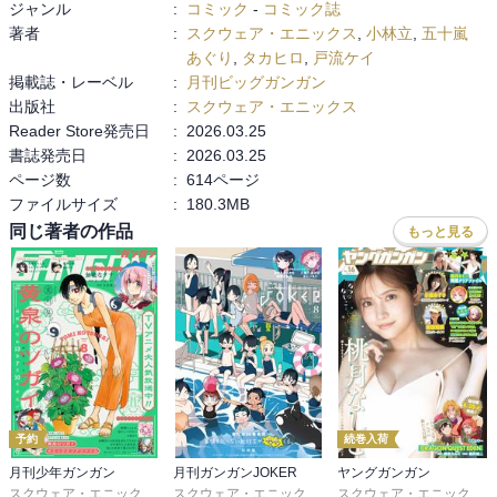
ジャンル
:
コミック
-
コミック誌
著者
:
スクウェア・エニックス
,
小林立
,
五十嵐
あぐり
,
タカヒロ
,
戸流ケイ
掲載誌・レーベル
:
月刊ビッグガンガン
出版社
:
スクウェア・エニックス
Reader Store発売日
:
2026.03.25
書誌発売日
:
2026.03.25
ページ数
:
614ページ
ファイルサイズ
:
180.3MB
同じ著者の作品
もっと見る
予約
続巻入荷
月刊少年ガンガン
月刊ガンガンJOKER
ヤングガンガン
スクウェア・エニックス
,
matoba
,
つみきどう
,
石原宙
スクウェア・エニックス
,
川村拓
,
菖蒲
,
河本ほむら
,
尚村透
スクウェア・エニックス
,
,