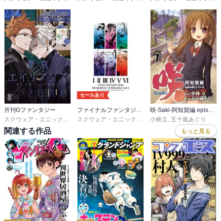
セールあり
月刊Gファンタジー
ファイナルファンタジー 25thメモリアル アルティマニア
咲-Saki-阿知賀編 episode of side-A
スクウェア・エニックス
,
友麻碧
,
雨壱絵穹
,
夏西七
スクウェア・エニックス
,
佐島勤
,
スタジオベントスタッフ
小林立
,
五十嵐あぐり
関連する作品
もっと見る