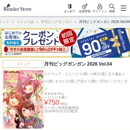
はじめて
会員登録
サインイン
検索
ミック
コミック誌
月刊ビッグガンガン
月刊ビッグガンガン 2026 Vol.04
月刊ビッグガンガン 2026 Vol.04
コミック
スクウェア・エニックス(著)
,
小林立(著)
,
五十嵐あぐ
り(著)
,
タカヒロ(著)
,
戸流ケイ(著)
/
月刊ビッグガンガ
ン
(
0
)
レビューを書く
¥
750
(税込)
クーポン利用対象商品
2026年03月25日
配信