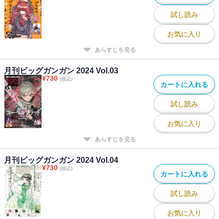
／「父は英雄、母は精霊、娘の私は転生者。」原作：松浦（カドカ
試し読み
ワBOOKS） 作画：大堀ユタカ キャラクター原案：keepout／
「泥梨」濱木綿はみ／「ばっこ」烏丸渡／「SHIORI EXPERIENCE
お気に入り
ジミなわたしとヘンなおじさん」長田悠幸 町田一八／「学園潜水
あらすじを見る
艦隊マーメイドガールズ」原作：深見真 作画：刻夜セイゴ／「ゆ
るすいんぐ」原作：さらぞう 作画：五十嵐あぐり
月刊ビッグガンガン 2024 Vol.03
¥
730
(税込)
カートに入れる
試し読み
お気に入り
あらすじを見る
月刊ビッグガンガン 2024 Vol.04
¥
730
(税込)
カートに入れる
試し読み
お気に入り