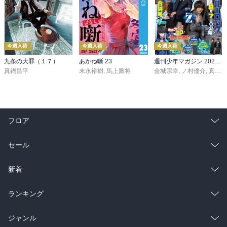
今週入荷
今週入荷
今週入荷
九条の大罪（１７）
あかね噺 23
週刊少年マガジン 2026年36・37号[2026年8月5日発売]
真鍋昌平
末永裕樹
,
馬上鷹将
金城宗幸
,
ノ村優介
,
真島ヒロ
フロア
総合
コミック
セール
ラノベ
小説
総合
コミック
新着
雑誌・グラビア
ビジネス・実用
ラノベ
小説
総合
コミック
ランキング
BL・TL
雑誌・グラビア
ビジネス・実用
ラノベ
小説
総合
コミック
ジャンル