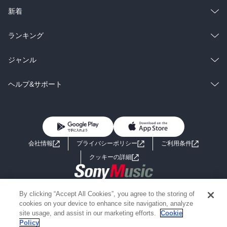
ラノベ
小説
総合
コミック
新着
雑誌・グラビア
ビジネス・実用
ラノベ
小説
総合
コミック
ランキング
BL・TL
雑誌・グラビア
ビジネス・実用
ラノベ
小説
総合
コミック
ジャンル
BL・TL
雑誌・グラビア
ビジネス・実用
ラノベ
小説
コミック
男性コミック
ヘルプ&サポート
BL・TL
雑誌・グラビア
ビジネス・実用
女性コミック
コミック誌
初めての方へ
ヘルプ
BL・TL
ライトノベル
男子向けラノベ
よくあるご質問
お問い合わせ
会社情報
プライバシーポリシー
ご利用条件
女子向けラノベ
小説
利用規約
クッキーの詳細
国内小説
海外小説
Copyright 2017 - 2026 Sony Music Entertainment(Japan) Inc.
By clicking “Accept All Cookies”, you agree to the storing of
ミステリー
SF
Information on the site is for the Japan domestic market only
cookies on your device to enhance site navigation, analyze
powered by
site usage, and assist in our marketing efforts.
Cookie
Policy
歴史・時代小説
文学