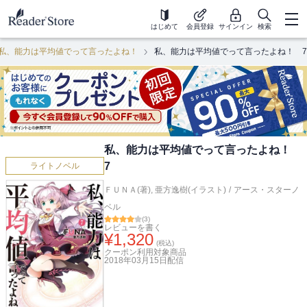
はじめて
会員登録
サインイン
検索
私、能力は平均値でって言ったよね！
私、能力は平均値でって言ったよね！ 7
私、能力は平均値でって言ったよね！
7
ライトノベル
ＦＵＮＡ(著)
,
亜方逸樹(イラスト)
/
アース・スターノ
ベル
(
3
)
レビューを書く
¥
1,320
(税込)
クーポン利用対象商品
2018年03月15日
配信