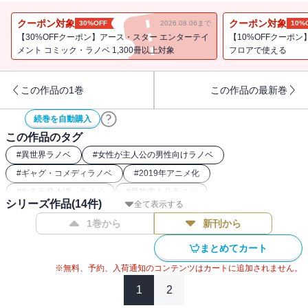
われてしまった。
『赤き誓い』と少女5人の冒険者パーティ『女神のしもべ』は協力し
クーポン対象
クーポン対象
30%OFF
2026.08.06まで
10%
て、ファリル救出に動き出す!
【30%OFFクーポン】アース・スター エンターテイ
【10%OFFクーポン
そこで出会った驚愕の敵は、魔術師の秘密教団に盗賊とスパイと盗
メント コミック・ラノベ 1,300冊以上対象
フロアで使える
賊? もひとつ盗賊! ?
マイル達もスクール水着にお嬢様ファッション、女神姿と七変化し
この作品の1巻
この作品の最新巻
つつ大暴れ! !
剣と魔法と友情で、どっかんどっかん勝利します!
続巻を自動購入
この作品のタグ
小説家になろう50万作品中、年間第2位の大人気シリーズ最新巻!
#
異世界ラノベ
#
女性が主人公の男性向けラノベ
#
ギャグ・コメディラノベ
#
2019年アニメ化
#
なろう発小説・ラノベ
#
最強主人公ラノベ
シリーズ作品(
14
件)
全て表示する
1巻から
新刊から
まとめてカート
※無料、予約、入荷通知のコンテンツはカートに追加されません。
1
2