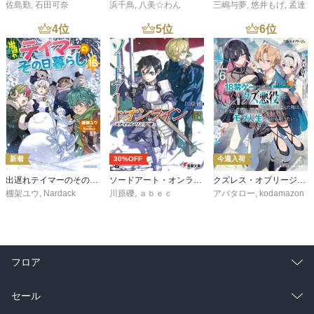
佐島勤
,
石田可奈
浜千鳥
,
八美☆わん
三嶋与夢
,
悠井もげ
,
孟達
4
位
5
位
6
位
新着
30%OFF
今週入荷
出遅れテイマーのその日暮らし 16
ソードアート・オンライン29 ユナイタル・リングVIII
クズレス・オブリージュ６ 18禁ゲー世界のクズ悪役に転生してしまった俺は、原作知識の力でどうしてもモブ人生をつかみ取りたい【電子特別版】
棚架ユウ
,
Nardack
川原礫
,
ａｂｅｃ
アバタロー
,
kodamazon
フロア
総合
コミック
セール