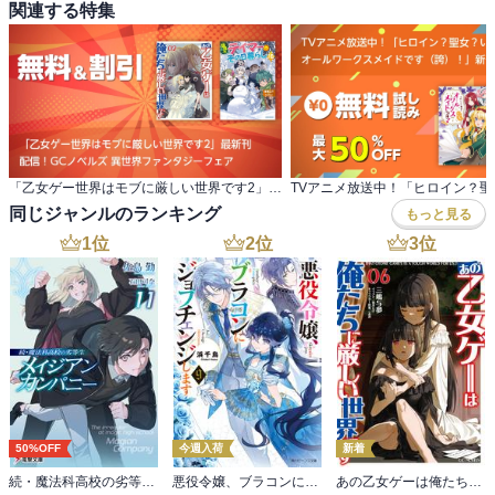
関連する特集
「乙女ゲー世界はモブに厳しい世界です2」最新刊 配信！GCノベルズ 異世界ファンタジーフェア
同じジャンルのランキング
もっと見る
1
位
2
位
3
位
50%OFF
今週入荷
新着
続・魔法科高校の劣等生 メイジアン・カンパニー(11)
悪役令嬢、ブラコンにジョブチェンジします９【電子特典付き】
あの乙女ゲーは俺たちに厳しい世界です 6