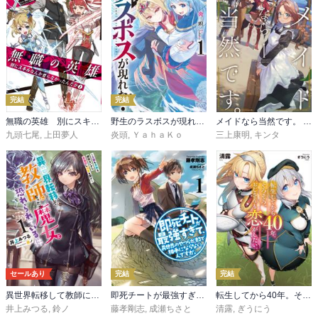
完結
完結
無職の英雄 別にスキルなんか要らなかったんだが
野生のラスボスが現れた！
メイドなら当然です。 濡れ衣を着せられた万能メイドさんは旅に出ることにしました
九頭七尾
,
上田夢人
炎頭
,
ＹａｈａＫｏ
三上康明
,
キンタ
セールあり
完結
完結
異世界転移して教師になったが、魔女と恐れられている件
即死チートが最強すぎて、異世界のやつらがまるで相手にならないんですが。
転生してから40年。そろそろ、おじさんも恋がしたい。
井上みつる
,
鈴ノ
藤孝剛志
,
成瀬ちさと
清露
,
ぎうにう