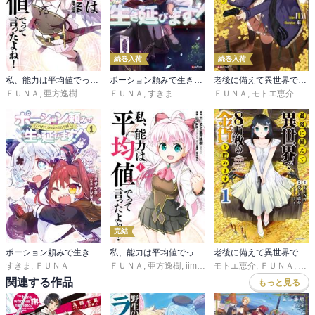
続巻入荷
続巻入荷
私、能力は平均値でって言ったよね！
ポーション頼みで生き延びます！
老後に備えて異世界で８万枚の金貨を貯めます
ＦＵＮＡ
,
亜方逸樹
ＦＵＮＡ
,
すきま
ＦＵＮＡ
,
モトエ恵介
完結
ポーション頼みで生き延びます！ ハナノとロッテのふたり旅
私、能力は平均値でって言ったよね！（コミック）
老後に備えて異世界で８万枚の金貨を貯めます
すきま
,
ＦＵＮＡ
ＦＵＮＡ
,
亜方逸樹
,
iimAn(FriendlyLand）
モトエ恵介
,
ＦＵＮＡ
,
桜井竜矢
,
東西
関連する作品
もっと見る