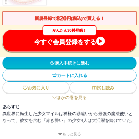
820
新規登録で
円(税込)で買える！
かんたん30秒登録！
今すぐ会員登録をする
購入手続きに進む
カートに入れる
お気に入り
試し読み
ほかの巻を見る
あらすじ
異世界に転生した少女マイルは神様の勘違いから最強の魔法使いと
なって、彼女を含む『赤き誓い』の少女4人は大活躍を続けていた。
そのマイルたちに懐いていた獣人の幼女ファリルが、謎の組織に攫
もっと見る