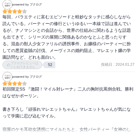
powered by ブクログ
毎回、バラエティに富むエピソードと軽妙なタッチに感心しながら
読んでいる。パーティーの修行というゆるい一本線で話は進んでい
るが、ナノマシンとの会話から、世界の仕組みに関わるような話題
も出てきて、シリーズの展開に関係あるのかなとふと思ったりす
る。混血の獣人少女ファリルの誘拐事件、お嬢様のパーティーに扮
しての悪質盗賊の討伐、メーヴィスの婚約阻止、マレエット嬢の学
園訪問など、どれも面白い。
ブクログレビューは
投稿日
:
2024.01.27
52
いいねできません
powered by ブクログ
初回限定SS 『激闘！マイル対レーナ』二人の胸対抗罵倒合戦。勝利
はなぜかポーリン。

書き下ろし『頑張れマレエットちゃん』マレエットちゃんが気にな
って学園に忍び込むマイル。

宿屋のケモ耳幼女誘拐にマイルたちと、女性パーティー『女神のし
もべ』が解決にあたり…。