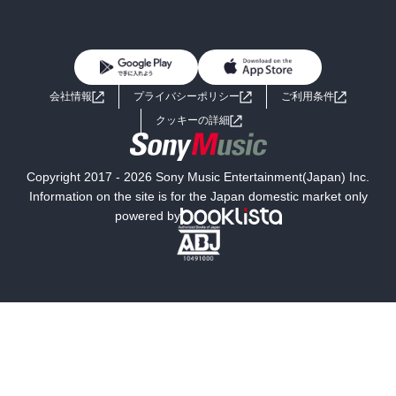
BL・TL
雑誌・グラビア
ビジネス・実用
女性コミック
コミック誌
初めての方へ
ヘルプ
BL・TL
ライトノベル
男子向けラノベ
よくあるご質問
お問い合わせ
会社情報
プライバシーポリシー
ご利用条件
女子向けラノベ
小説
利用規約
クッキーの詳細
国内小説
海外小説
Copyright 2017 - 2026 Sony Music Entertainment(Japan) Inc.
ミステリー
SF
Information on the site is for the Japan domestic market only
powered by
歴史・時代小説
文学
雑誌
グラビア写真集
ボーイズラブ
ティーンズラブ
人文・思想・歴史
社会・政治・法律