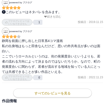
powered by ブクログ
このレビューはネタバレを含みます。
続きを読む
　静岡出身主人公のＵターン転職から始まる静岡ご当地ネタ四コマ
ブクログレビューは
漫画シリーズの第一弾である。

投稿日
:
2019.11.15
1
いいねできません
　満員電車であばら骨と共に心も折れた主人公が地元へと帰り、主
powered by ブクログ
に東京出身の左遷されても元気な同僚にカルチャーギャップを説明
する形で静岡ネタを披露していく作品となっている。

静岡を前面に押し出した日常系4コマ漫画

私の出身地はもっと田舎なんだけど、思いの外共有点が多いのは面
　手始めとなる今回からして「お茶係」「静岡山梨富士山戦争」
白い。

「のぞみは静岡止まらない」「茶摘み休暇」「いるかの味噌煮」等
ここでいうローカルというのは、街の発展度合いというよりも、若
の異文化を楽しめる内容である。

者の流れる方向によって決まるのではないだろうか。なので、町の
　こうしたネタ物は特に一巻が色濃い形になることが多いが（当然
発展度合いに関わらず、若者が流出する地域を知っている人にとっ
ながら読者的にも新鮮さが大きくなる）、人間関係を軸にすること
ては共感できることが多い作品といえる。
で物語的な面白さで下支えしている点で、飽きを防止するようよく
ブクログレビューは
投稿日
:
2022.11.23
0
計算されている印象である。

いいねできません
　楽しく読めるシリーズである。一巻は特にネタの新鮮さもあっ
すべてのレビューを見る
て、星五つで評価したいところである。
作品情報