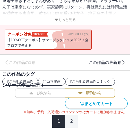
※電子描き下ろしまんがあり。さらば東京ビバ静岡。アラサーのり
ん子は東京になじめず、実家静岡にUターン。再就職先には静岡生活
を満喫する東京男、彼を狙う肉食系20代女子、地元命の上司と
等々。静岡県民、東京命の人はもちろん、全国の誰もが爆笑の新ご
もっと見る
当地４コマ。
クーポン対象
10%OFF
2026.08.11まで
【10%OFFクーポン】サマーブックフェス2026！全
フロアで使える
この作品の1巻
この作品の最新巻
この作品のタグ
#
ご当地＆県民性
#
4コマ漫画
#
ご当地＆県民性コミック
シリーズ作品(
12
件)
1巻から
新刊から
まとめてカート
※無料、予約、入荷通知のコンテンツはカートに追加されません。
1
2