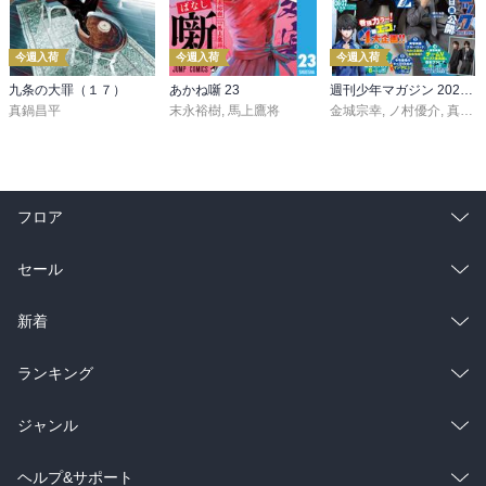
今週入荷
今週入荷
今週入荷
九条の大罪（１７）
あかね噺 23
週刊少年マガジン 2026年36・37号[2026年8月5日発売]
真鍋昌平
末永裕樹
,
馬上鷹将
金城宗幸
,
ノ村優介
,
真島ヒロ
フロア
総合
コミック
セール
ラノベ
小説
総合
コミック
新着
雑誌・グラビア
ビジネス・実用
ラノベ
小説
総合
コミック
ランキング
BL・TL
雑誌・グラビア
ビジネス・実用
ラノベ
小説
総合
コミック
ジャンル
BL・TL
雑誌・グラビア
ビジネス・実用
ラノベ
小説
コミック
男性コミック
ヘルプ&サポート