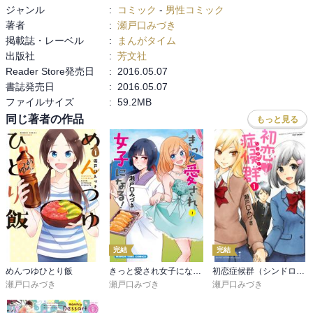
ジャンル
:
コミック
-
男性コミック
著者
:
瀬戸口みづき
掲載誌・レーベル
:
まんがタイム
出版社
:
芳文社
Reader Store発売日
:
2016.05.07
書誌発売日
:
2016.05.07
ファイルサイズ
:
59.2MB
同じ著者の作品
もっと見る
完結
完結
めんつゆひとり飯
きっと愛され女子になる！
初恋症候群（シンドローム）
瀬戸口みづき
瀬戸口みづき
瀬戸口みづき