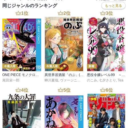
同じジャンルのランキング
もっと見る
1
位
2
位
3
位
今週入荷
今週入荷
新着
ONE PIECE モノクロ版 115
異世界居酒屋「のぶ」(22)
悪役令嬢レベル99 ～私は裏ボスですが魔王ではありません～ その６
尾田栄一郎
蝉川夏哉
,
ヴァージニア二等兵
のこみ
,
転
,
七夕さとり
,
Tea
4
位
5
位
6
位