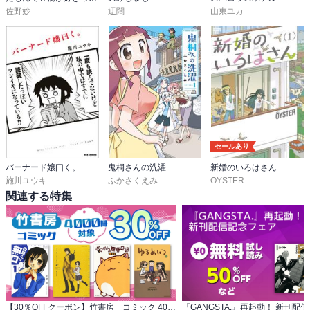
佐野妙
迂闊
山東ユカ
セールあり
バーナード嬢曰く。
鬼桐さんの洗濯
新婚のいろはさん
施川ユウキ
ふかさくえみ
OYSTER
関連する特集
【30％OFFクーポン】竹書房 コミック 4000冊対象
『GANGSTA.』再起動！ 新刊配