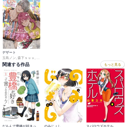
デザート
玉島ノン
,
森下ｓｕｕ
,
蟹沢ちひろ
,
旗谷澄生
,
春凪りぐ
,
岩下慶子
,
しろうさな
,
戸沢
関連する作品
もっと見る
だもんで豊橋が好きって言っとるじゃん！
のみじょし
スパロウズホテル