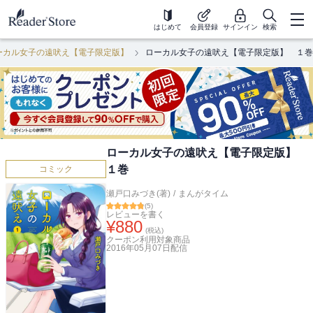
はじめて
会員登録
サインイン
検索
ーカル女子の遠吠え【電子限定版】
ローカル女子の遠吠え【電子限定版】 １巻
ローカル女子の遠吠え【電子限定版】
１巻
コミック
瀬戸口みづき(著)
/
まんがタイム
(
5
)
レビューを書く
¥
880
(税込)
クーポン利用対象商品
2016年05月07日
配信