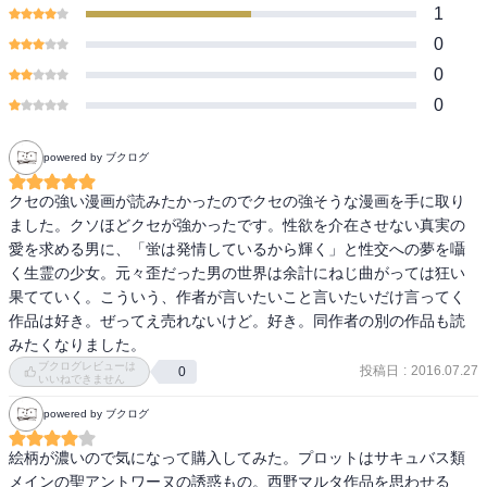
1
0
0
0
powered by ブクログ
クセの強い漫画が読みたかったのでクセの強そうな漫画を手に取り
ました。クソほどクセが強かったです。性欲を介在させない真実の
愛を求める男に、「蛍は発情しているから輝く」と性交への夢を囁
く生霊の少女。元々歪だった男の世界は余計にねじ曲がっては狂い
果てていく。こういう、作者が言いたいこと言いたいだけ言ってく
作品は好き。ぜってえ売れないけど。好き。同作者の別の作品も読
みたくなりました。
ブクログレビューは
投稿日
:
2016.07.27
0
いいねできません
powered by ブクログ
絵柄が濃いので気になって購入してみた。プロットはサキュバス類
メインの聖アントワーヌの誘惑もの。西野マルタ作品を思わせる