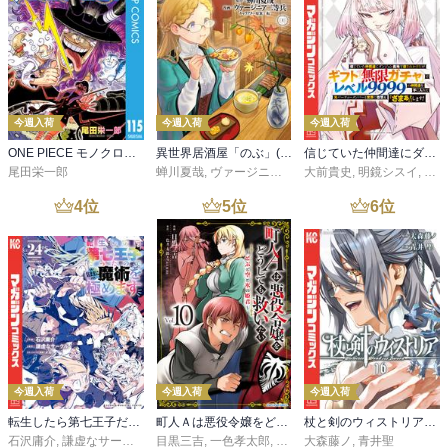
今週入荷
今週入荷
今週入荷
ONE PIECE モノクロ版 115
異世界居酒屋「のぶ」(22)
信じていた仲間達にダンジョン奥地で殺されかけたがギフト『無限ガチャ』でレベル９９９９の仲間達を手に入れて元パーティーメンバーと世界に復讐＆『ざまぁ！』します！（２３）
尾田栄一郎
蝉川夏哉
,
ヴァージニア二等兵
大前貴史
,
転
,
明鏡シスイ
,
ｔｅ
4
位
5
位
6
位
今週入荷
今週入荷
今週入荷
転生したら第七王子だったので、気ままに魔術を極めます（２４）
町人Ａは悪役令嬢をどうしても救いたい ～どぶと空と氷の姫君～１０【電子書店共通特典イラスト付】
杖と剣のウィストリア（１６）
石沢庸介
,
謙虚なサークル
,
メル。
目黒三吉
,
一色孝太郎
,
Parum
大森藤ノ
,
青井聖