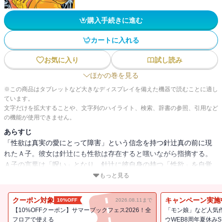
購入手続きに進む
カートに入れる
お気に入り
試し読み
ほかの巻を見る
※この商品はタブレットなど大きなディスプレイを備えた機器で読むことに適し
ています。
文字だけを拡大することや、文字列のハイライト、検索、辞書の参照、引用など
の機能が使用できません。
あらすじ
「性欲は真実の愛にとって障害」という信念を持つ針辻真の前に現
れたＡ子。彼女は針辻にも性欲は存在すると嗤いながら指摘する。
Ａ子の言葉は「呪い」となり、針辻に彼自身の持つ「性欲」を自覚
させていく。自分の中にある信念とは真逆の「汚らわしいもの」を
もっと見る
見せ付けられ、次第に壊れていく針辻。Ａ子の存在は針辻にしか認
識できない。彼女は幽霊なのか、それとも針辻の抑圧された精神が
クーポン対象
キャンペーン実施
10%OFF
2026.08.11まで
見せる幻なのか…？ 愛に捕らわれ縛られる男の「悲劇」の物語！
【10%OFFクーポン】サマーブックフェス2026！全
「モン娘」など人気作
フロアで使える
ウWEB8周年夏休みSUP