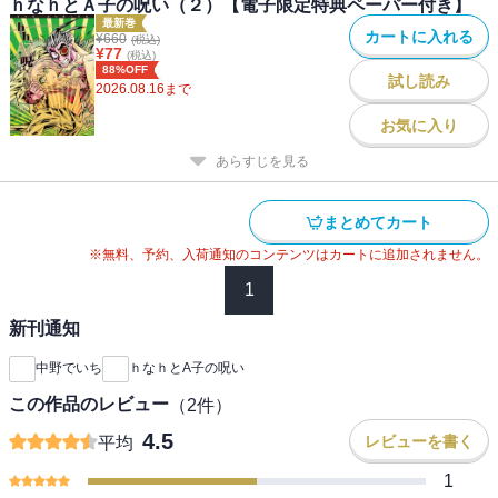
ｈなｈとＡ子の呪い（２）【電子限定特典ペーパー付き】
最新巻
カートに入れる
¥
660
(税込)
¥
77
(税込)
88%OFF
試し読み
2026.08.16
まで
お気に入り
あらすじを見る
まとめてカート
※無料、予約、入荷通知のコンテンツはカートに追加されません。
1
新刊通知
中野でいち
ｈなｈとA子の呪い
この作品のレビュー
（
2
件）
4.5
レビューを書く
平均
1