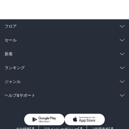
フロア
総合
コミック
セール
ラノベ
小説
総合
コミック
新着
雑誌・グラビア
ビジネス・実用
ラノベ
小説
総合
コミック
ランキング
BL・TL
雑誌・グラビア
ビジネス・実用
ラノベ
小説
総合
コミック
ジャンル
BL・TL
雑誌・グラビア
ビジネス・実用
ラノベ
小説
コミック
男性コミック
ヘルプ&サポート
BL・TL
雑誌・グラビア
ビジネス・実用
女性コミック
コミック誌
初めての方へ
ヘルプ
BL・TL
ライトノベル
男子向けラノベ
よくあるご質問
お問い合わせ