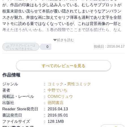
が、作品の印象はもう少し込み入っている。むしろサブプロットが
枝葉末節生い茂らせて本筋が覆い隠されてしまいそうなアンバラン
スさが魅力。奔放な画に加えてセリフ弾幕も過剰であり文字を全部
マトモに読める量ではなくなっているが、これは背景画像の一部と
考えたほうがいいかも。１巻の段階でここまで話を拡げたら、なん
となくエンディングのパターンがいくつか想像できてしまうのだ
続きを読む
が、さらに予想外の展開を期待して続刊を待つ。
ブクログレビューは
投稿日
:
2016.04.17
0
いいねできません
すべてのレビューを見る
作品情報
ジャンル
:
コミック
-
男性コミック
著者
:
中野でいち
掲載誌・レーベル
:
COMICリュウ
出版社
:
徳間書店
Reader Store発売日
:
2016.04.13
書誌発売日
:
2016.05.01
ファイルサイズ
:
128.1MB