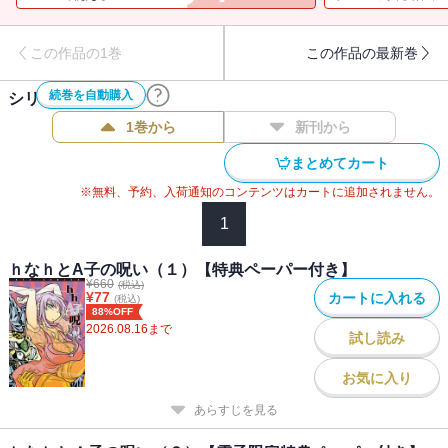
この作品の1巻
この作品の最新巻
続巻を自動購入
シリーズ作品(
2
件)
1巻から
新刊から
まとめてカート
※無料、予約、入荷通知のコンテンツはカートに追加されません。
1
ｈなｈとA子の呪い（１）【特典ペーパー付き】
¥
660
(税込)
¥
77
カートに入れる
(税込)
88%OFF
2026.08.16
まで
試し読み
お気に入り
あらすじを見る