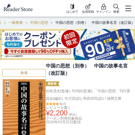
はじめて
会員登録
サインイン
検索
養
一般教養
中国の思想
中国の思想（別巻） 中国の故事名言（改訂版）
中国の思想（別巻） 中国の故事名言
（改訂版）
教養
最新巻
松枝茂夫(監修)
,
竹内好(監修)
,
「中国の思想」刊行委
員会(編訳)
,
市川宏(訳)
,
和田武司(訳)
/
徳間文庫
(
3
)
レビューを書く
¥
2,200
(税込)
クーポン利用対象商品
2016年03月31日
配信