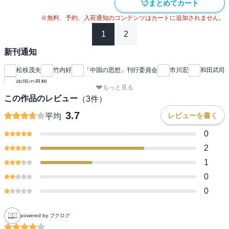
まとめてカート
※無料、予約、入荷通知のコンテンツはカートに追加されません。
1
2
新刊通知
松枝茂夫
竹内好
「中国の思想」刊行委員会
市川宏
和田武司
中国の思想
もっと見る
この作品のレビュー
（
3
件）
3.7
レビューを書く
平均
0
2
1
0
0
powered by ブクログ