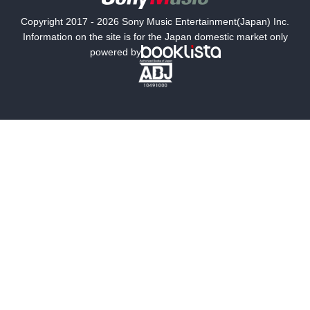
国内小説
海外小説
Copyright 2017 - 2026 Sony Music Entertainment(Japan) Inc.
ミステリー
SF
Information on the site is for the Japan domestic market only
powered by
歴史・時代小説
文学
雑誌
グラビア写真集
ボーイズラブ
ティーンズラブ
人文・思想・歴史
社会・政治・法律
ビジネス・経済
サイエンス・テクノロジー
コンピュータ・情報
くらし・家庭
料理・酒
ファッション・美容・ダイエット
ホビー&カルチャー
スポーツ・アウトドア