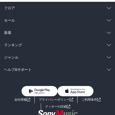
フロア
総合
コミック
セール
ラノベ
小説
総合
コミック
新着
雑誌・グラビア
ビジネス・実用
ラノベ
小説
総合
コミック
ランキング
BL・TL
雑誌・グラビア
ビジネス・実用
ラノベ
小説
総合
コミック
ジャンル
BL・TL
雑誌・グラビア
ビジネス・実用
ラノベ
小説
コミック
男性コミック
ヘルプ&サポート
BL・TL
雑誌・グラビア
ビジネス・実用
女性コミック
コミック誌
初めての方へ
ヘルプ
BL・TL
ライトノベル
男子向けラノベ
よくあるご質問
お問い合わせ
会社情報
プライバシーポリシー
ご利用条件
女子向けラノベ
小説
利用規約
クッキーの詳細