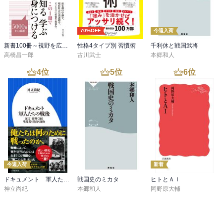
70%OFF
今週入荷
新書100冊～視野を広げる読書～
性格4タイプ別 習慣術
千利休と戦国武将
高橋昌一郎
古川武士
本郷和人
4
位
5
位
6
位
今週入荷
新着
ドキュメント 軍人たちの戦後 ～証言・資料で辿る生還者の数奇な運命～（小学館新書）
戦国史のミカタ
ヒトとＡＩ
神立尚紀
本郷和人
岡野原大輔