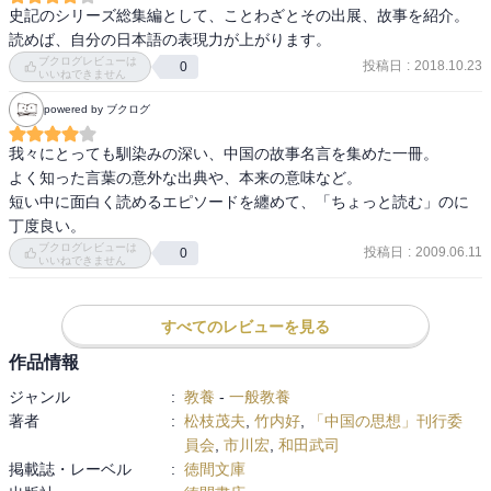
史記のシリーズ総集編として、ことわざとその出展、故事を紹介。
読めば、自分の日本語の表現力が上がります。
ブクログレビューは
投稿日
:
2018.10.23
0
いいねできません
powered by ブクログ
我々にとっても馴染みの深い、中国の故事名言を集めた一冊。

よく知った言葉の意外な出典や、本来の意味など。

短い中に面白く読めるエピソードを纏めて、「ちょっと読む」のに
丁度良い。
ブクログレビューは
投稿日
:
2009.06.11
0
いいねできません
すべてのレビューを見る
作品情報
ジャンル
:
教養
-
一般教養
著者
:
松枝茂夫
,
竹内好
,
「中国の思想」刊行委
員会
,
市川宏
,
和田武司
掲載誌・レーベル
:
徳間文庫