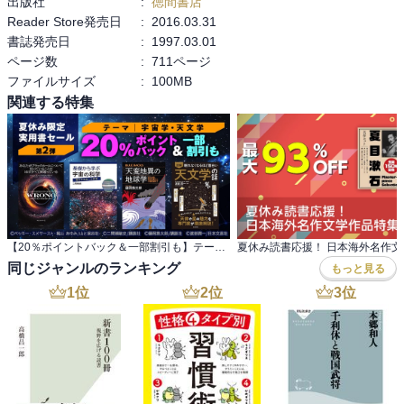
出版社
:
徳間書店
Reader Store発売日
:
2016.03.31
書誌発売日
:
1997.03.01
ページ数
:
711ページ
ファイルサイズ
:
100MB
関連する特集
【20％ポイントバック＆一部割引も】テーマ：宇宙学・天文学 夏休み限定実用書セール第2弾
夏休み読書応援！ 日本海外名作
同じジャンルのランキング
もっと見る
1
位
2
位
3
位