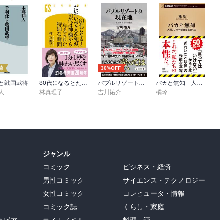
荷
30%OFF
と戦国武将
80代になるとたいていボケるか死ぬ。70代は神様から与えられた特別な時間
バブルリゾートの現在地 区分所有という迷宮
バカと無知―人間、この不都合な生きもの―（新潮新書）
人
林真理子
吉川祐介
橘玲
ジャンル
コミック
ビジネス・経済
男性コミック
サイエンス・テクノロジー
女性コミック
コンピュータ・情報
コミック誌
くらし・家庭
ラビア
ライトノベル
料理・酒