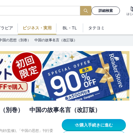
詳細検索
はじ
グラビア
ビジネス
・実用
BL・TL
タテヨミ
中国の思想（別巻） 中国の故事名言（改訂版）
（別巻） 中国の故事名言（改訂版）
購入手続きに進む
内好(監修)
,
「中国の思想」刊行委