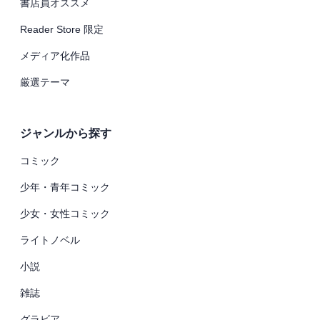
書店員オススメ
Reader Store 限定
メディア化作品
厳選テーマ
ジャンルから探す
コミック
少年・青年コミック
少女・女性コミック
ライトノベル
小説
雑誌
グラビア