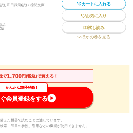
カートに入れる
訳)
,
和田武司(訳)
/
徳間文庫
お気に入り
)
商品
試し読み
配信
ほかの巻を見る
1,700
録で
円(税込)で買える！
かんたん30秒登録！
ぐ会員登録をする
備えた機器で読むことに適しています。
検索、辞書の参照、引用などの機能が使用できません。