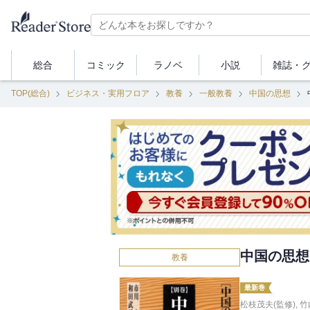
総合
コミック
ラノベ
小説
雑誌・
TOP(総合)
ビジネス・実用フロア
教養
一般教養
中国の思想
中国の思想
教養
最新巻
松枝茂夫(監修)
,
竹