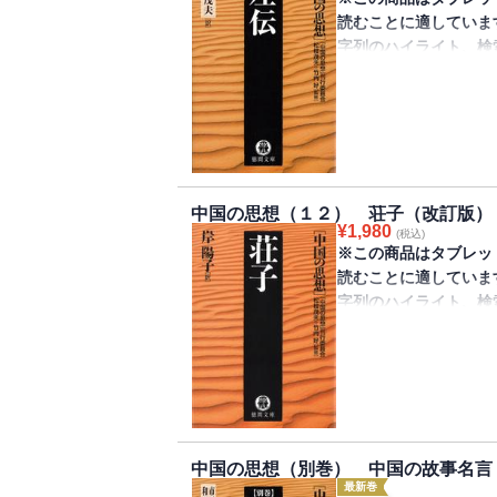
読むことに適していま
字列のハイライト、検
きません。
【ご購入の前に】本電
索はできません。あら
孔子が著したという『
５世紀にわたる魯国の
中国の思想（１２） 荘子（改訂版）
間の原型を活写し、当
¥
1,980
(税込)
中で揺れ動く人間模様
※この商品はタブレッ
た。
読むことに適していま
字列のハイライト、検
きません。
【ご購入の前に】本電
索はできません。あら
「荘子の毒にあてられ
って、ひとを活かしも
中国の思想（別巻） 中国の故事名言
に、確かなものなどな
最新巻
性は無限大なのだ。荘