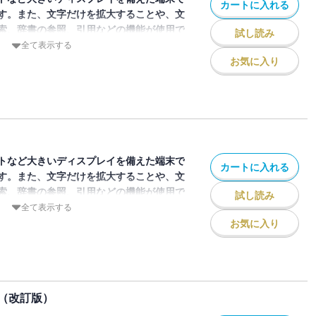
カートに入れる
す。また、文字だけを拡大することや、文
索、辞書の参照、引用などの機能が使用で
試し読み
全て表示する
お気に入り
子書籍は固定レイアウト版です。文字の検
かじめご了承ください。
春秋』に関する最高の注釈書。紀元前８～
治乱興亡と、その根底をなすさまざまな人
時の社会制度、文化、風習を通して歴史の
を描く。古来、君主の必読書とされてき
トなど大きいディスプレイを備えた端末で
カートに入れる
す。また、文字だけを拡大することや、文
索、辞書の参照、引用などの機能が使用で
試し読み
全て表示する
お気に入り
子書籍は固定レイアウト版です。文字の検
かじめご了承ください。
た」と魯迅は表現した。荘子は用い方によ
殺しもする毒薬に等しい―。この世の中
（改訂版）
にひとつありはしない。だからこそ、可能
子にいざなわれて、さまざまなとらわれか