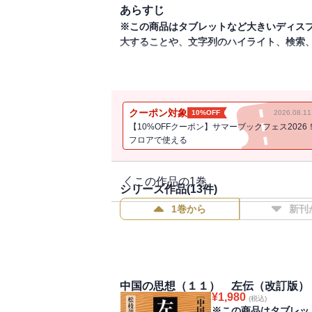
あらすじ
※この商品はタブレットなど大きいディス
大することや、文字列のハイライト、検索
【ご購入の前に】本電子書籍は固定レイア
日本人の教養に多大な影響を与え続けている
的要素と読み物的要素を兼備した絶好の決
クーポン対象
10%OFF
2026.08.
【10%OFFクーポン】サマーブックフェス2026
フロアで使える
この作品の1巻
シリーズ作品(
13
件)
1巻から
新刊
中国の思想（１１） 左伝（改訂版）
¥
1,980
(税込)
※この商品はタブレッ