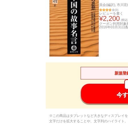
員会(編訳)
,
市川宏(
(
3
)
レビューを書く
¥
2,200
(税込
クーポン利用対象
2016年03月31日
新規登
今す
※この商品はタブレットなど大きなディスプレイを
文字だけを拡大することや、文字列のハイライト、