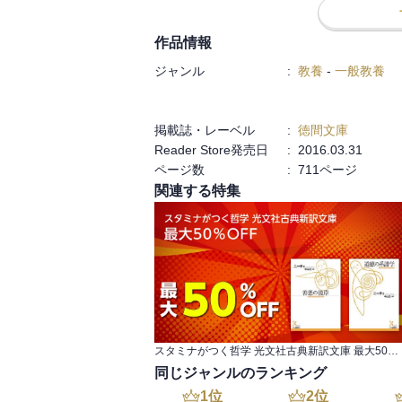
作品情報
ジャンル
:
教養
-
一般教養
掲載誌・レーベル
:
徳間文庫
Reader Store発売日
:
2016.03.31
ページ数
:
711ページ
関連する特集
スタミナがつく哲学 光文社古典新訳文庫 最大50％OFF
同じジャンルのランキング
1
位
2
位