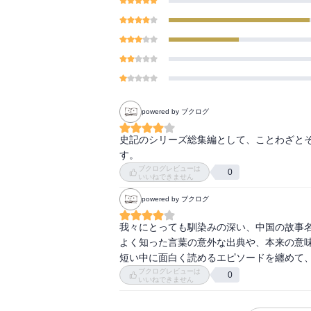
powered by ブクログ
史記のシリーズ総集編として、ことわざと
す。
ブクログレビューは
0
いいねできません
powered by ブクログ
我々にとっても馴染みの深い、中国の故事名
よく知った言葉の意外な出典や、本来の意味
短い中に面白く読めるエピソードを纏めて
ブクログレビューは
0
いいねできません