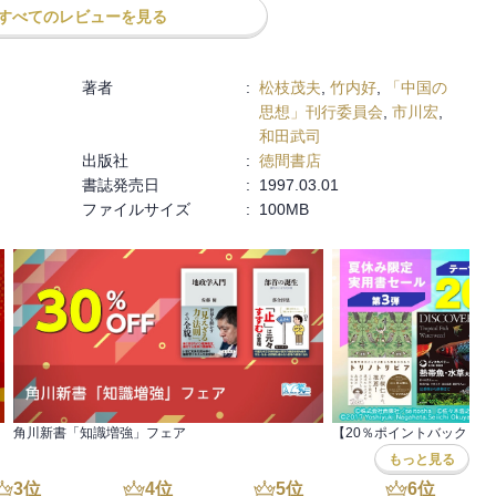
すべてのレビューを見る
著者
:
松枝茂夫
,
竹内好
,
「中国の
思想」刊行委員会
,
市川宏
,
和田武司
出版社
:
徳間書店
書誌発売日
:
1997.03.01
ファイルサイズ
:
100MB
角川新書「知識増強」フェア
もっと見る
3
位
4
位
5
位
6
位