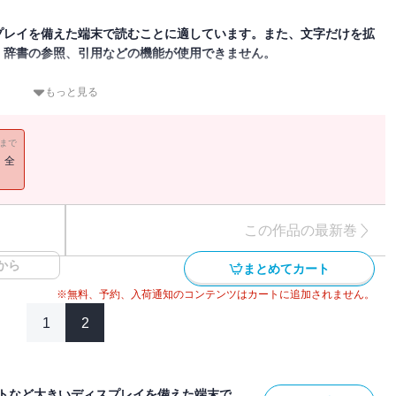
プレイを備えた端末で読むことに適しています。また、文字だけを拡
、辞書の参照、引用などの機能が使用できません。
ウト版です。文字の検索はできません。あらかじめご了承ください。
もっと見る
故事名言500句を厳選し、エピソードをふんだんに盛り込み、辞典
定版。人物小事典、関連地図、年表付き。
11まで
！全
この作品の最新巻
から
まとめてカート
※無料、予約、入荷通知のコンテンツはカートに追加されません。
1
2
トなど大きいディスプレイを備えた端末で