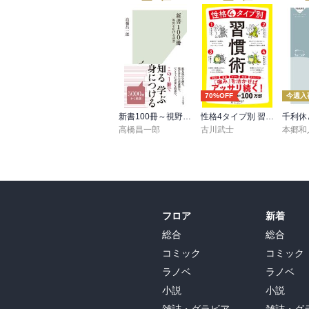
70%OFF
今週入
新書100冊～視野を広げる読書～
性格4タイプ別 習慣術
千利休
高橋昌一郎
古川武士
本郷和
フロア
新着
総合
総合
コミック
コミック
ラノベ
ラノベ
小説
小説
雑誌・グラビア
雑誌・グ