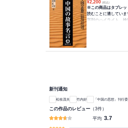
¥
2,200
(税込)
らおのれを解き放ち、
※この商品はタブレッ
とするか否かは読むも
読むことに適していま
字列のハイライト、検
きません。
【ご購入の前に】本電
索はできません。あら
日本人の教養に多大な
選し、エピソードをふ
要素を兼備した絶好の
き。
新刊通知
松枝茂夫
竹内好
「中国の思想」刊行委
この作品のレビュー
（
3
件）
3.7
平均