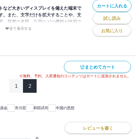
カートに入れる
現実と向き合う。それを新たなる価値創造
トなど大きいディスプレイを備えた端末で
のの自由だ。
す。また、文字だけを拡大することや、文
試し読み
索、辞書の参照、引用などの機能が使用で
全て表示する
お気に入り
子書籍は固定レイアウト版です。文字の検
かじめご了承ください。
影響を与え続けている故事名言500句を厳
んだんに盛り込み、辞典的要素と読み物的
まとめてカート
決定版。人物小事典、関連地図、年表付
※無料、予約、入荷通知のコンテンツはカートに追加されません。
1
2
員会
市川宏
和田武司
中国の思想
レビューを書く