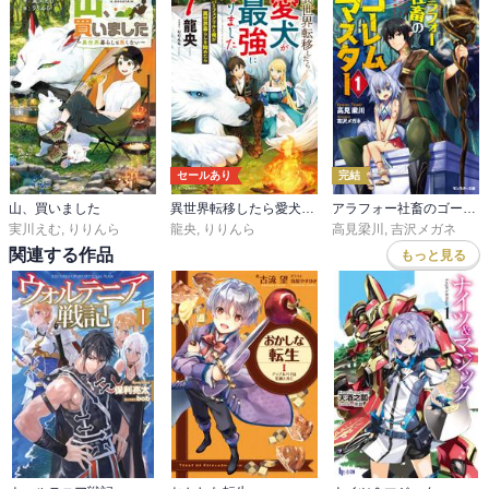
セールあり
完結
山、買いました
異世界転移したら愛犬が最強になりました～シルバーフェンリルと俺が異世界暮らしを始めたら～
アラフォー社畜のゴーレムマスター
実川えむ
,
りりんら
龍央
,
りりんら
高見梁川
,
吉沢メガネ
関連する作品
もっと見る