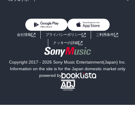
BL・TL
雑誌・グラビア
ビジネス・実用
女性コミック
コミック誌
初めての方へ
ヘルプ
BL・TL
ライトノベル
男子向けラノベ
よくあるご質問
お問い合わせ
会社情報
プライバシーポリシー
ご利用条件
女子向けラノベ
小説
利用規約
クッキーの詳細
国内小説
海外小説
Copyright 2017 - 2026 Sony Music Entertainment(Japan) Inc.
ミステリー
SF
Information on the site is for the Japan domestic market only
powered by
歴史・時代小説
文学
雑誌
グラビア写真集
ボーイズラブ
ティーンズラブ
人文・思想・歴史
社会・政治・法律