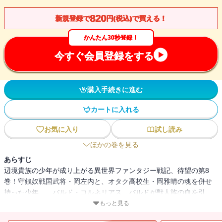
820
新規登録で
円(税込)で買える！
かんたん30秒登録！
今すぐ会員登録をする
購入手続きに進む
カートに入れる
お気に入り
試し読み
ほかの巻を見る
あらすじ
辺境貴族の少年が成り上がる異世界ファンタジー戦記、待望の第8
巻！守銭奴戦国武将・岡左内と、オタク高校生・岡雅晴の魂を併せ
持った少年――バルド・コルネリアス。バルドが獣人族の血を引
き、さらにトリストヴィー平定を目指すと宣言したことで、各勢力
もっと見る
の動きは急変した。トリストヴィー公国は港湾都市マルベリーへの