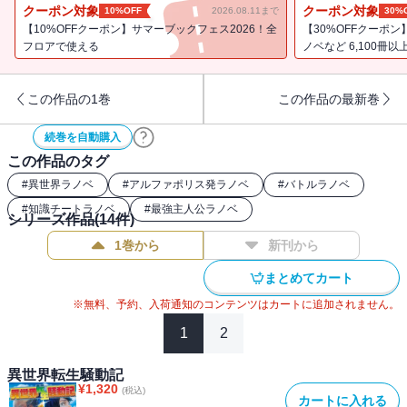
侵攻を開始し、バルドはそれに対抗すべく、自ら艦隊を率いてマル
クーポン対象
クーポン対象
10%OFF
2026.08.11まで
30%
マラ海を南下する。しかし公国側には、超巨大戦艦「ギガンテ」と
【10%OFFクーポン】サマーブックフェス2026！全
【30%OFFクーポ
いう切り札が存在していた……。南洋の覇権を懸け、艦隊同士の一
フロアで使える
ノベなど 6,100冊以
大決戦が勃発する！
この作品の1巻
この作品の最新巻
続巻を自動購入
この作品のタグ
#
異世界ラノベ
#
アルファポリス発ラノベ
#
バトルラノベ
#
知識チートラノベ
#
最強主人公ラノベ
シリーズ作品(
14
件)
1巻から
新刊から
まとめてカート
※無料、予約、入荷通知のコンテンツはカートに追加されません。
1
2
異世界転生騒動記
¥
1,320
(税込)
カートに入れる