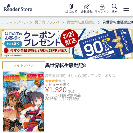
はじめて
会員登録
サインイン
検索
ライトノベル
男子向けラノベ
異世界転生騒動記
異世界転生騒動記8
異世界転生騒動記8
ライトノベル
高見梁川(著)
,
りりんら(著)
/
アルファポリス
(
2
)
レビューを書く
¥
1,320
(税込)
クーポン利用対象商品
2016年11月17日
配信