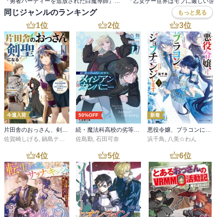
『勇者パーティーを追放された白魔導師』シリーズ 完結！ 【モンスター12周年】50％OFFセール
同じジャンルのランキング
もっと見る
1
位
2
位
3
位
今週入荷
50%OFF
新着
片田舎のおっさん、剣聖になる 11 ～ただの田舎の剣術師範だったのに、大成した弟子たちが俺を放ってくれない件～
続・魔法科高校の劣等生 メイジアン・カンパニー(11)
悪役令嬢、ブラコンにジョブチェンジします９【電子特典付き】
佐賀崎しげる
,
鍋島テツヒロ
佐島勤
,
石田可奈
浜千鳥
,
八美☆わん
4
位
5
位
6
位