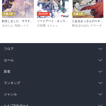
今週入荷
30%OFF
今週入荷
転生しました、サラナ・キンジェです。ごきげんよう。５ ～婚約破棄されたので田舎で気ままに暮らしたいと思います～【電子書店共通特典SS付】
ソードアート・オンライン29 ユナイタル・リングVIII
とあるおっさんのＶＲＭＭＯ活動記34
まゆらん
,
匈歌ハトリ
川原礫
,
ａｂｅｃ
椎名ほわほわ
,
ヤマーダ
フロア
総合
コミック
セール
ラノベ
小説
総合
コミック
新着
雑誌・グラビア
ビジネス・実用
ラノベ
小説
総合
コミック
ランキング
BL・TL
雑誌・グラビア
ビジネス・実用
ラノベ
小説
総合
コミック
ジャンル
BL・TL
雑誌・グラビア
ビジネス・実用
ラノベ
小説
コミック
男性コミック
ヘルプ&サポート