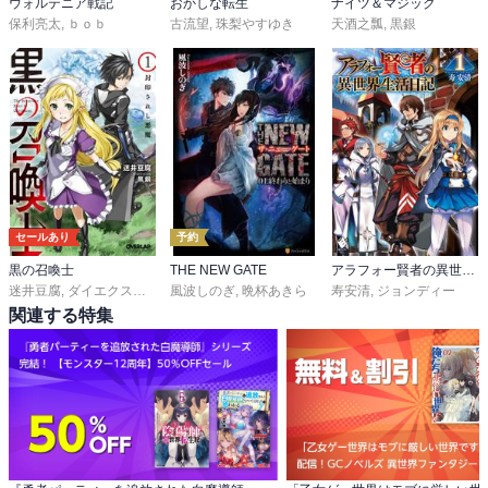
ウォルテニア戦記
おかしな転生
ナイツ＆マジック
保利亮太
,
ｂｏｂ
古流望
,
珠梨やすゆき
天酒之瓢
,
黒銀
セールあり
予約
黒の召喚士
THE NEW GATE
アラフォー賢者の異世界生活日記
迷井豆腐
,
ダイエクスト
,
黒銀（DIGS）
風波しのぎ
,
晩杯あきら
寿安清
,
ジョンディー
関連する特集