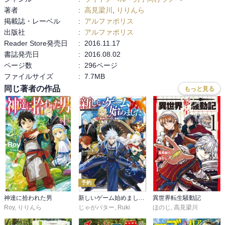
著者
:
高見梁川
,
りりんら
上がる読みごたえに、楽しかったです。

掲載誌・レーベル
:
アルファポリス
外伝『ジルコの生還』
出版社
:
アルファポリス
Reader Store発売日
:
2016.11.17
書誌発売日
:
2016.08.02
ページ数
:
296ページ
ファイルサイズ
:
7.7MB
同じ著者の作品
もっと見る
予約
神達に拾われた男
新しいゲーム始めました。～使命もないのに最強です？～
異世界転生騒動記
Roy
,
りりんら
じゃがバター
,
Ruki
ほのじ
,
高見梁川