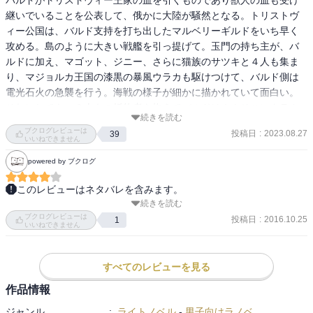
継いでいることを公表して、俄かに大陸が騒然となる。トリストヴ
ィー公国は、バルド支持を打ち出したマルベリーギルドをいち早く
攻める。島のように大きい戦艦を引っ提げて。玉門の持ち主が、バ
ルドに加え、マゴット、ジニー、さらに猫族のサツキと４人も集ま
り、マジョルカ王国の漆黒の暴風ウラカも駆けつけて、バルド側は
電光石火の急襲を行う。海戦の様子が細かに描かれていて面白い。
それにしても、６人もの婚約者を抱えてバルドは！！そこにウラカ
続きを読む
も加わるしね。
ブクログレビューは
投稿日
:
2023.08.27
39
いいねできません
powered by ブクログ
このレビューはネタバレを含みます。
続きを読む
トリストヴィー王家の血筋と公表されたバルドは、トリストヴィー
ブクログレビューは
公国の港湾都市マルベリーへ向かう。

投稿日
:
2016.10.25
1
いいねできません
超巨大戦艦ギガンテとの海洋戦闘が見どころ。

ヒロイン関係は捨て身のマウリシア王国第二王女レイチェル、猫耳
族の巫女姫サツキ、海洋戦闘ならマジョルカ王国のウラカが頑張っ
すべてのレビューを見る
てます。

作品情報
マゴット、ジーナ、サツキ、バルドの超絶戦闘も見所。

ジャンル
:
ライトノベル
-
男子向けラノベ
ネットだと丹頂に感じられたところも、まとめて読むと一気に盛り