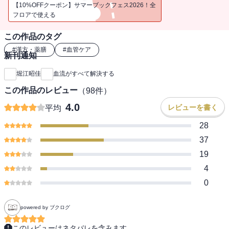
切な役割を担っています。
【10%OFFクーポン】サマーブックフェス2026！全
さらに、幸せホルモンややる気ホルモンと呼ばれる脳内の神経伝達
フロアで使える
物質の働きも、血流によって左右されています。
この作品のタグ
血流をよくするというと、「血液サラサラ」を思い浮かべるひとが
#
漢方・薬膳
#
血管ケア
新刊通知
多いと思いますが、
とくに女性の場合、そもそも血がつくれず、不足しているために血
堀江昭佳
血流がすべて解決する
流がよくないというひとがほとんどです。
この作品のレビュー
（
98
件）
まずは、血をつくれるようにし、血を増やし、その結果血流をよく
していくことが必要です。
4.0
レビューを書く
平均
28
本書では、人気漢方薬剤師が、そのための食べ方や睡眠のとり方、
生活習慣の改善方法をお伝えしていきます。
37
どれも手軽に取り入れられるものばかりですので、ぜひチャレンジ
19
してみてください。
4
0
＊目次より
powered by ブクログ
第一章 その不調の原因は、すべて血流にあった
第二章 「つくる・増やす・流す」であなたの血流はよくなる
このレビューはネタバレを含みます。