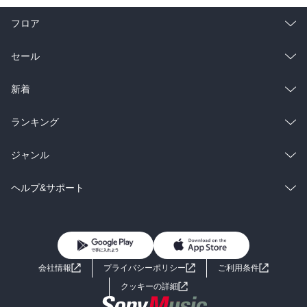
知人から紹介されたこの本を参考にして、体質改善がんばります！
フロア
総合
コミック
セール
ラノベ
小説
総合
コミック
新着
雑誌・グラビア
ビジネス・実用
ラノベ
小説
総合
コミック
ランキング
BL・TL
雑誌・グラビア
ビジネス・実用
ラノベ
小説
総合
コミック
ジャンル
BL・TL
雑誌・グラビア
ビジネス・実用
ラノベ
小説
コミック
男性コミック
ヘルプ&サポート
BL・TL
雑誌・グラビア
ビジネス・実用
女性コミック
コミック誌
初めての方へ
ヘルプ
BL・TL
ライトノベル
男子向けラノベ
よくあるご質問
お問い合わせ
会社情報
プライバシーポリシー
ご利用条件
女子向けラノベ
小説
利用規約
クッキーの詳細