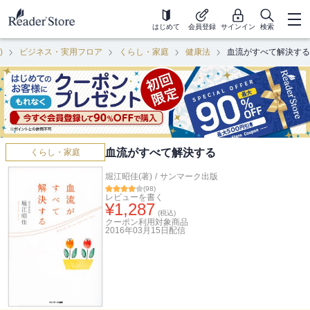
はじめて
会員登録
サインイン
検索
)
ビジネス・実用フロア
くらし・家庭
健康法
血流がすべて解決する
血流がすべて解決する
くらし・家庭
堀江昭佳(著)
/
サンマーク出版
(
98
)
レビューを書く
¥
1,287
(税込)
クーポン利用対象商品
2016年03月15日
配信