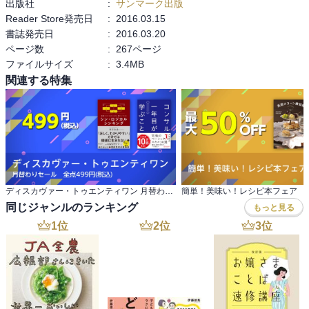
出版社
:
サンマーク出版
Reader Store発売日
:
2016.03.15
①気虚の改善：朝、きちんとお腹がすいていること→胃腸を丈夫に
書誌発売日
:
2016.03.20
する、食事の改善。

ページ数
:
267ページ
夕食を控えめにして小腹がすいた位で眠ること。その際お腹が鳴る
ファイルサイズ
:
3.4MB
ことが目安。

関連する特集
お腹が鳴るのはお腹がすいた、のではなく、実はお腹を掃除中の合
図。

空腹の時間がないと胃を掃除することはできないので、この空腹時
間がとても大事。

寝ている間に胃も休ませることが大事。

そして朝食はしっかりお腹をすかせて食べること。

この他、タンパク質不足に注意。よくかんでゆっくり食べる。腹筋
を鍛えて内臓を正しい位置に戻すことも胃腸の動きを整えて血をつ
ディスカヴァー・トゥエンティワン 月替わりセール 全点499円(税込)
簡単！美味い！レシピ本フェア
くるためにとても効果的。

同じジャンルのランキング
もっと見る
1
位
2
位
3
位
②血虚の改善：ぐっすり眠り、朝すっきり起きられるようになるこ
と→睡眠改善。

夜23時までに眠ること、朝日を7時までに浴びること等、生活リズム
が大切。

寝る前に完全呼吸で睡眠の質を高める(リラックス効果)こともポイン