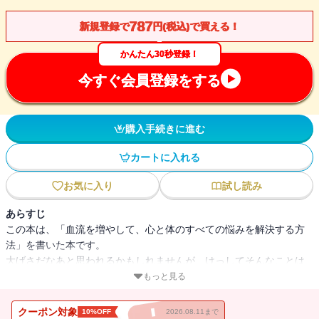
787
新規登録で
円(税込)で買える！
かんたん30秒登録！
今すぐ会員登録をする
購入手続きに進む
カートに入れる
お気に入り
試し読み
あらすじ
この本は、「血流を増やして、心と体のすべての悩みを解決する方
法」を書いた本です。
大げさだなあと思われるかもしれませんが、けっしてそんなことは
ありません。
もっと見る
血流は、全身にある６０兆個の細胞に酸素や栄養を届けるという大
クーポン対象
10%OFF
2026.08.11まで