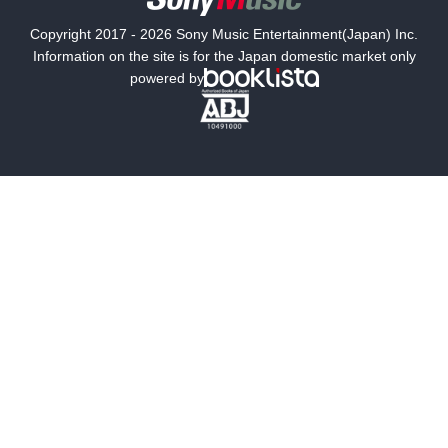
国内小説
海外小説
Copyright 2017 - 2026 Sony Music Entertainment(Japan) Inc.
ミステリー
SF
Information on the site is for the Japan domestic market only
powered by
歴史・時代小説
文学
雑誌
グラビア写真集
ボーイズラブ
ティーンズラブ
人文・思想・歴史
社会・政治・法律
ビジネス・経済
サイエンス・テクノロジー
コンピュータ・情報
くらし・家庭
料理・酒
ファッション・美容・ダイエット
ホビー&カルチャー
スポーツ・アウトドア