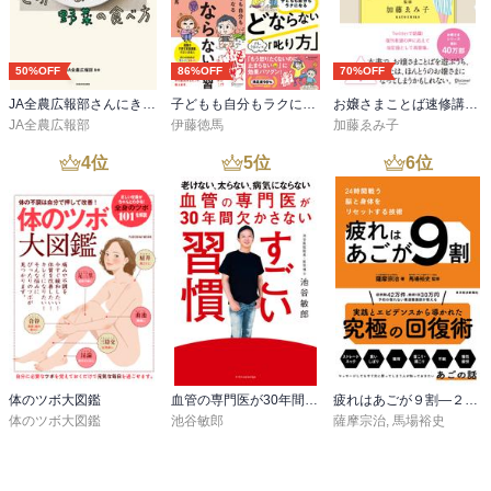
ト。

③気滞・瘀血の改善：静脈の血流をよくすることが鍵→ふくらはぎ
50%OFF
86%OFF
70%OFF
を鍛え、足のむくみをとる。

もも上げウォーク・かかと上げ下げ運動・丹田呼吸法・足握手スト
JA全農広報部さんにきいた 世界一おいしい野菜の食べ方
子どもも自分もラクになる どならない練習＋どならない叱り方【2冊合本版】
お嬢さまことば速修講座 改訂版
レッチ・ふくらはぎ付近にある「三陰交」「血海」のツボ押し等が
JA全農広報部
伊藤徳馬
加藤ゑみ子
効果的。

4
位
5
位
6
位
以上の三点に気を付ければ、心も体も本来の自分らしさを取り戻せ
る。

また更年期のトラブルにも血を補うことは非常に大きな効果を発揮
するというが、その症状を改善するのに最も適した食材は"味噌"らし
い。

同じく大豆製品の豆腐や豆乳は血を補う働きはなく、味噌だけが血
を補うなんて初めて知った。

アンチエイジングで有名なコラーゲンも血流でつくられ、髪の毛は
体のツボ大図鑑
血管の専門医が30年間欠かさない すごい習慣
疲れはあごが９割―２４時間戦う脳と身体をリセットする技術
「血のあまり」といわらるらしい。

体のツボ大図鑑
池谷敏郎
薩摩宗治
,
馬場裕史
つまり女性にとって血流はとても大事で、表題にある通り「血流が
すべて解決する」ということになる訳だ。
