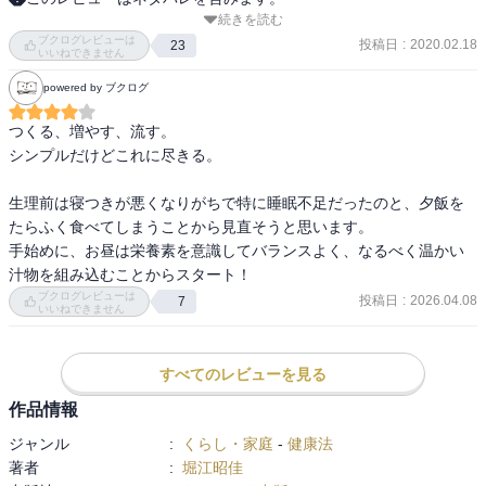
続きを読む
第三章 血をしっかりつくるための食べ方 １０の真実
心と体のすべての悩みの原因は「血流」にある。

ブクログレビューは
第四章 元気な血を増やすための眠り方 ６つの常識
投稿日
:
2020.02.18
23
いいねできません
第五章 「静脈」の血流をよくするための生活習慣 ５つの方法
出雲大社の門前で大正時代から続く老舗漢方薬局の四代目・堀江昭
powered by ブクログ
第六章 心と体の悩みは血流がすべて解決する
佳さんは、婦人科系の分野を専門とし、日々大勢の女性の相談を受
第七章 血流をよくすれば、心は自由になれる
けている方。

つくる、増やす、流す。

地元だけでなく日本全国から、時にはるばる海外から堀江さんを訪
シンプルだけどこれに尽きる。

ねてやって来る、というから驚きだ。

生理前は寝つきが悪くなりがちで特に睡眠不足だったのと、夕飯を
「血流をよくする」というと「血液サラサラ」を思い浮かべる人も
たらふく食べてしまうことから見直そうと思います。

多いだろう。

手始めに、お昼は栄養素を意識してバランスよく、なるべく温かい
けれど堀江さん曰く、血流が悪い女性の多くは血不足が原因。

汁物を組み込むことからスタート！
いくら頑張って血をサラサラにしても、肝心な血の量そのものが足
ブクログレビューは
投稿日
:
2026.04.08
7
りなければ、血は流れず血流改善の効果は実感できない。

いいねできません
目指すは「血液サラサラ」でなく「血流たっぷり」。

すべてのレビューを見る
血流をよくする要素として①つくる②増やす③流すが大事。

漢方の体質で見ると①血がつくれない→気虚体質②血が足りない→
作品情報
血虚体質③血が流れない→気滞・瘀血体質。

ジャンル
:
くらし・家庭
-
健康法
この血流を悪くしている三つの体質を順番に解決していくと血流が
著者
:
堀江昭佳
よくなることはもちろん、体質そのものの改善にもつながる。
