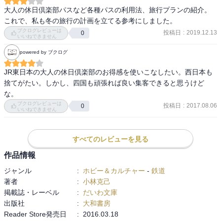
大人の休日倶楽部パスなど各種パスの利用法、旅行プランの紹介。

これで、私も冬の旅行の計画を立てる参考にしました。
ブクログレビューは
投稿日
:
2019.12.13
0
いいねできません
powered by ブクログ
JR東日本の大人の休日倶楽部のお得感を使いこなしたい。西日本も
捨てがたい。しかし、四国も頑張れば良い集客できると思うけど
な。
ブクログレビューは
投稿日
:
2017.08.06
0
いいねできません
すべてのレビューを見る
作品情報
ジャンル
:
ホビー＆カルチャー
-
鉄道
著者
:
小林克己
掲載誌・レーベル
:
だいわ文庫
出版社
:
大和書房
Reader Store発売日
:
2016.03.18