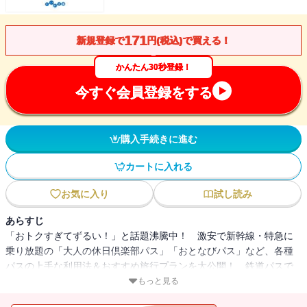
171
新規登録で
円(税込)で買える！
かんたん30秒登録！
今すぐ会員登録をする
購入手続きに進む
カートに入れる
お気に入り
試し読み
あらすじ
「おトクすぎてずるい！」と話題沸騰中！ 激安で新幹線・特急に
乗り放題の「大人の休日倶楽部パス」「おとなびパス」など、各種
パスの上手な利用法＆おすすめ旅行プランを大公開！ 鉄道パスで
ＪＲほぼ全線を走破したプロが、「最大限安く、最大限楽しむ」ノ
もっと見る
ウハウを徹底伝授！ 格安だけど極上なおとなの鉄道旅行にご招