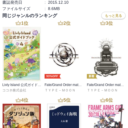
書誌発売日
:
2015.12.10
ファイルサイズ
:
8.6MB
同じジャンルのランキング
もっと見る
1
位
2
位
3
位
93%OFF
新着
Livly Island 公式ガイドブック４ 心が重なるリヴリーの世界【プロダクトコード付き】
Fate/Grand Order material I
Fate/Grand Order material XVIII
ココネ株式会社
ＴＹＰＥ－ＭＯＯＮ
ＴＹＰＥ－ＭＯＯＮ
4
位
5
位
6
位