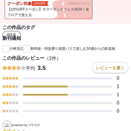
待！
クーポン対象
10%OFF
2026.08.11まで
【10%OFFクーポン】サマーブックフェス2026！全
フロアで使える
この作品のタグ
#
鉄道
新刊通知
小林克己
新幹線・特急乗り放題パスで楽しむ50歳からの鉄道旅
この作品のレビュー
（
2
件）
3.5
レビューを書く
平均
0
1
1
0
0
powered by ブクログ