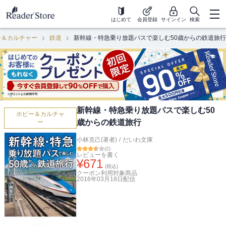
はじめて
会員登録
サインイン
検索
ー＆カルチャー
鉄道
新幹線・特急乗り放題パスで楽しむ50歳からの鉄道旅行
新幹線・特急乗り放題パスで楽しむ50
ホビー＆カルチャ
歳からの鉄道旅行
ー
小林克己(著者)
/
だいわ文庫
(
2
)
レビューを書く
¥
671
(税込)
クーポン利用対象商品
2016年03月18日
配信