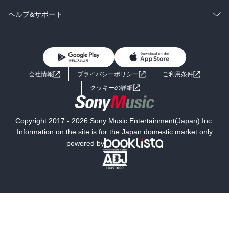
BL・TL
雑誌・グラビア
ビジネス・実用
ラノベ
小説
コミック
男性コミック
ヘルプ&サポート
BL・TL
雑誌・グラビア
ビジネス・実用
女性コミック
コミック誌
初めての方へ
ヘルプ
BL・TL
ライトノベル
男子向けラノベ
よくあるご質問
お問い合わせ
会社情報
プライバシーポリシー
ご利用条件
女子向けラノベ
小説
利用規約
クッキーの詳細
国内小説
海外小説
Copyright 2017 - 2026 Sony Music Entertainment(Japan) Inc.
ミステリー
SF
Information on the site is for the Japan domestic market only
powered by
歴史・時代小説
文学
雑誌
グラビア写真集
ボーイズラブ
ティーンズラブ
人文・思想・歴史
社会・政治・法律