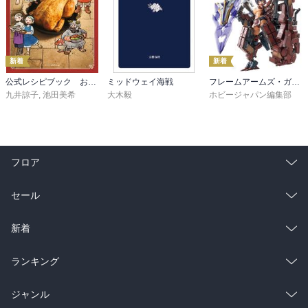
新着
新着
公式レシピブック おうちで作れるダンジョン飯
ミッドウェイ海戦
フレームアームズ・ガール 3Dコレクション
九井諒子
,
池田美希
大木毅
ホビージャパン編集部
フロア
総合
コミック
セール
ラノベ
小説
総合
コミック
新着
雑誌・グラビア
ビジネス・実用
ラノベ
小説
総合
コミック
ランキング
BL・TL
雑誌・グラビア
ビジネス・実用
ラノベ
小説
総合
コミック
ジャンル