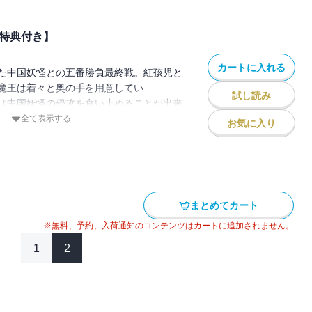
子特典付き】
カートに入れる
た中国妖怪との五番勝負最終戦。紅孩児と
魔王は着々と奥の手を用意してい
試し読み
は中国妖怪の侵攻を食い止めることが出来
目の最終巻！ 【電子版特典】巻末には電
全て表示する
お気に入り
ンガをカラーページで＆くらげバンチ
座敷坊主』を収録！
まとめてカート
※無料、予約、入荷通知のコンテンツはカートに追加されません。
1
2