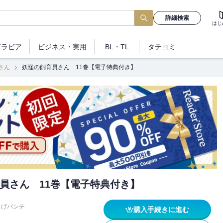
詳細検索
はじ
グラビア
ビジネス
・実用
BL・TL
タテヨミ
さん
妖怪の飼育員さん 11巻【電子特典付き】
員さん 11巻【電子特典付き】
らげバンチ
購入手続きに進む