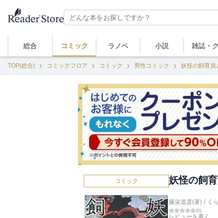
総合
コミック
ラノベ
小説
雑誌・
TOP(総合)
コミックフロア
コミック
男性コミック
妖怪の飼育員
妖怪の飼育
コミック
藤栄道彦(著)
/
く
(
0
)
レビューを書く