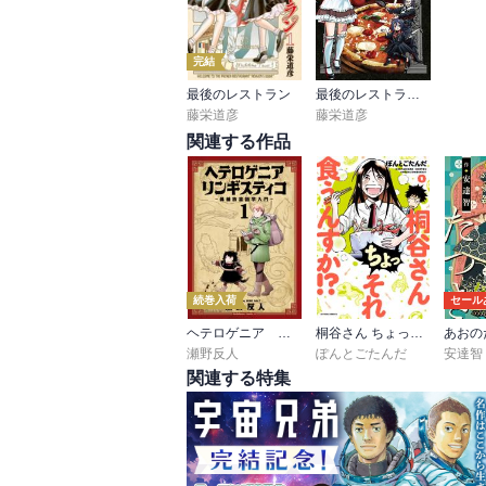
完結
最後のレストラン
最後のレストラン Dante
藤栄道彦
藤栄道彦
関連する作品
続巻入荷
セール
ヘテロゲニア リンギスティコ ～異種族言語学入門～
桐谷さん ちょっそれ食うんすか!?
あおの
瀬野反人
ぽんとごたんだ
安達智
関連する特集