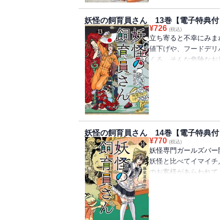
妖怪の飼育員さん 13巻【電子特典付
¥
726
(税込)
立ち寄ると不幸にみま
値下げや、フードデリ
くる。そんな危険なお
行為だった……。その
の時代にかじるものが
特典】巻末には電子書
録！
妖怪の飼育員さん 14巻【電子特典付
¥
770
(税込)
妖怪専門ガールズバー
妖怪と比べてイマイチ
のお客様があらわれて
境な第14巻！【電子
ンガをカラーページで