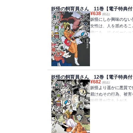
妖怪の飼育員さん 11巻【電子特典付
¥
638
(税込)
妖怪にしか興味のない
女性は、人を舐めるこ
他にも、リノベーショ
った“迷い家”、後継者
典】巻末には電子書籍
で収録！
妖怪の飼育員さん 12巻【電子特典付
¥
682
(税込)
妖怪より遥かに悪質で
裁けぬその行為、被害
妖怪婆が立ち上がる…
系妖怪管理士”の資格
ケラ婆”が笑わなくな
電子書籍限定のおまけ