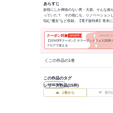
あらすじ
妖怪にしか興味のない男・大源。そんな彼
っていた？ その他にも、リノベーションし
悩む“魔女”など収録。【電子版特典】巻末
クーポン対象
10%OFF
2026.08.
【10%OFFクーポン】サマーブックフェス2026
フロアで使える
この作品の1巻
この作品のタグ
#
妖怪漫画
シリーズ作品(
15
件)
1巻から
新刊