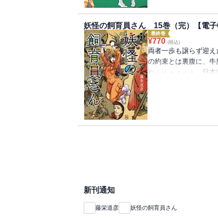
妖怪の飼育員さん 15巻（完）【電
最終巻
¥
770
(税込)
両者一歩も譲らず迎え
の約束とは裏腹に、牛
た・・・・・・。日本
るのか・・・・・・注
子書籍限定のおまけマ
2022年8月配信の『
新刊通知
藤栄道彦
妖怪の飼育員さん