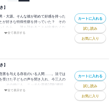
き】
男・大源。そんな彼が初めて好感を持った
カートに入れる
とが好きな特殊性癖を持っていた？ その
ンしたら……誰も訪れることが出来なくな
試し読み
不足に悩む“魔女”など収録。【電子版特
全て表示する
限定のおまけ漫画3ページをカラーページ
お気に入り
き】
危害を与える存在のいる人間……。法では
カートに入れる
を受けた子どもの声を聞き入れ、今三人の
…。その他にも、ニッチな資格試験“燃焼
試し読み
取得を目指す鳥月、常に笑ってる妖怪“ケラ
全て表示する
った日など収録。【電子版特典】巻末には
お気に入り
マンガをカラーページで収録！