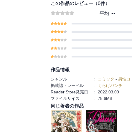
この作品のレビュー
（
0
件）
--
平均
作品情報
ジャンル
:
コミック
-
男性コ
掲載誌・レーベル
:
くらげバンチ
Reader Store発売日
:
2022.03.09
ファイルサイズ
:
78.6MB
同じ著者の作品