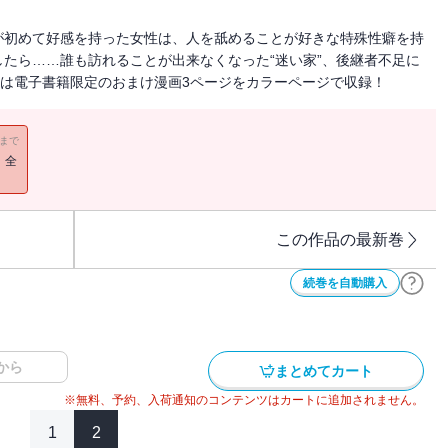
が初めて好感を持った女性は、人を舐めることが好きな特殊性癖を持
たら……誰も訪れることが出来なくなった“迷い家”、後継者不足に
には電子書籍限定のおまけ漫画3ページをカラーページで収録！
11まで
！全
この作品の最新巻
続巻を自動購入
から
まとめてカート
※無料、予約、入荷通知のコンテンツはカートに追加されません。
1
2