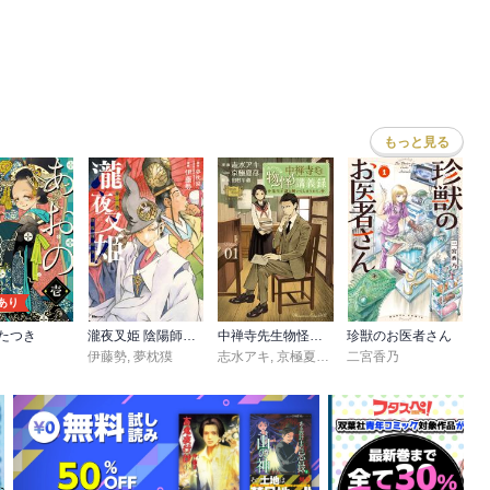
もっと見る
あり
たつき
瀧夜叉姫 陰陽師絵草子
中禅寺先生物怪講義録 先生が謎を解いてしまうから。
珍獣のお医者さん
伊藤勢
,
夢枕獏
志水アキ
,
京極夏彦
,
田村半蔵
二宮香乃