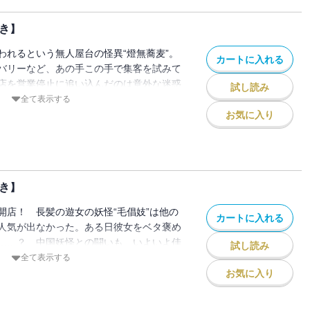
き】
われるという無人屋台の怪異“燈無蕎麦”。
カートに入れる
バリーなど、あの手この手で集客を試みて
店を営業停止に追い込んだのは意外な迷惑
試し読み
他にも、“ヤクザVS妖怪”の草野球や、飽食
全て表示する
なくなった“首かじり”など収録。【電子版
お気に入り
籍限定のおまけマンガをカラーページで収
き】
開店！ 長髪の遊女の妖怪“毛倡妓”は他の
カートに入れる
人気が出なかった。ある日彼女をベタ褒め
……？ 中国妖怪との闘いも、いよいよ佳
試し読み
版特典】巻末には電子書籍限定のおまけマ
全て表示する
収録！
お気に入り