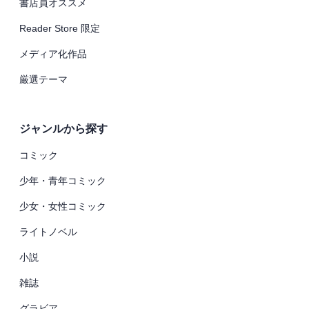
書店員オススメ
Reader Store 限定
メディア化作品
厳選テーマ
ジャンルから探す
コミック
少年・青年コミック
少女・女性コミック
ライトノベル
小説
雑誌
グラビア