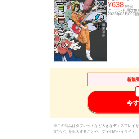
¥
638
(税込)
クーポン利用対象
2022年03月09日
新規
今す
※この商品はタブレットなど大きなディスプレイを
文字だけを拡大することや、文字列のハイライト、