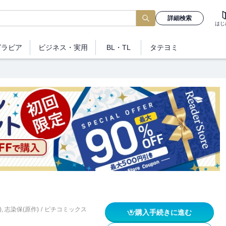
詳細検索
はじ
グラビア
ビジネス
・実用
BL・TL
タテヨミ
)
,
志染保(原作)
/
ピチコミックス
購入手続きに進む