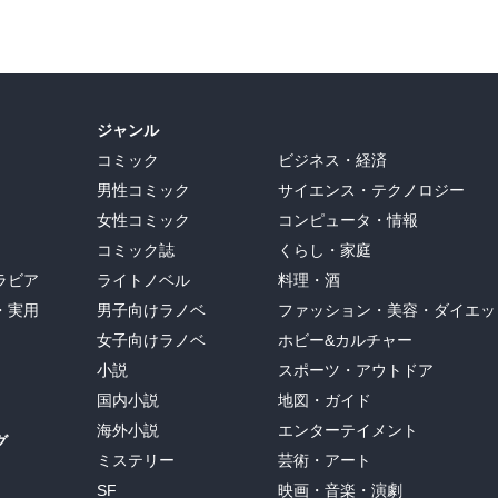
ジャンル
コミック
ビジネス・経済
男性コミック
サイエンス・テクノロジー
女性コミック
コンピュータ・情報
コミック誌
くらし・家庭
ラビア
ライトノベル
料理・酒
・実用
男子向けラノベ
ファッション・美容・ダイエッ
女子向けラノベ
ホビー&カルチャー
小説
スポーツ・アウトドア
国内小説
地図・ガイド
海外小説
エンターテイメント
グ
ミステリー
芸術・アート
SF
映画・音楽・演劇