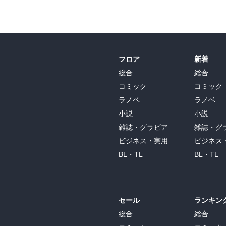
フロア
新着
総合
総合
コミック
コミック
ラノベ
ラノベ
小説
小説
雑誌・グラビア
雑誌・グ
ビジネス・実用
ビジネス
BL・TL
BL・TL
セール
ランキン
総合
総合