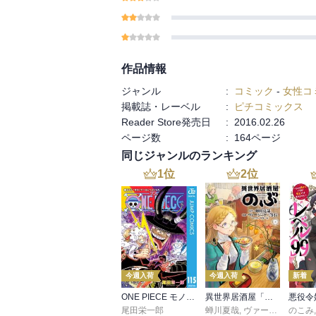
作品情報
ジャンル
:
コミック
-
女性コ
掲載誌・レーベル
:
ピチコミックス
Reader Store発売日
:
2016.02.26
ページ数
:
164ページ
同じジャンルのランキング
1
位
2
位
今週入荷
今週入荷
新着
ONE PIECE モノクロ版 115
異世界居酒屋「のぶ」(22)
尾田栄一郎
蝉川夏哉
,
ヴァージニア二等兵
のこみ