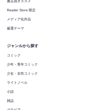
書店員オススメ
Reader Store 限定
メディア化作品
厳選テーマ
ジャンルから探す
コミック
少年・青年コミック
少女・女性コミック
ライトノベル
小説
雑誌
グラビア