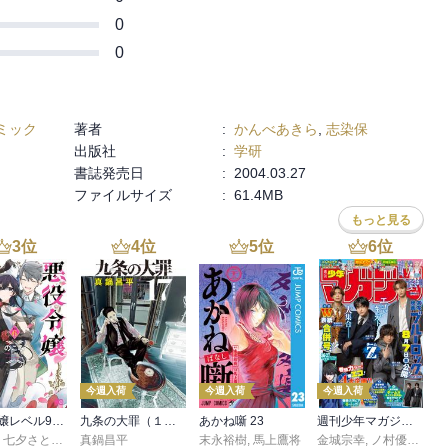
0
0
ミック
著者
:
かんべあきら
,
志染保
出版社
:
学研
書誌発売日
:
2004.03.27
ファイルサイズ
:
61.4MB
もっと見る
3
位
4
位
5
位
6
位
今週入荷
今週入荷
今週入荷
悪役令嬢レベル99 ～私は裏ボスですが魔王ではありません～ その６
九条の大罪（１７）
あかね噺 23
週刊少年マガジン 2026年36・37号[2026年8月5日発売]
,
七夕さとり
,
転
,
Tea
真鍋昌平
末永裕樹
,
馬上鷹将
金城宗幸
,
ノ村優介
,
真