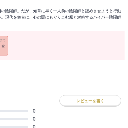
組の陰陽師。だが、知章に早く一人前の陰陽師と認めさせようと行動
い。現代を舞台に、心の闇にもぐりこむ魔と対峙するハイパー陰陽師
。
11まで
！全
レビューを書く
0
0
0