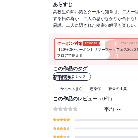
あらすじ
高校生の熱い拓とクールな知章は、二人一
する拓の為か、二人の息がなかなか合わな
異譚。二人に隠された秘密の解明も楽しい
クーポン対象
10%OFF
2026.08.
【10%OFFクーポン】サマーブックフェス2026
フロアで使える
この作品のタグ
#
陰陽師コミック
新刊通知
かんべあきら
志染保
蒼天の比翼
この作品のレビュー
（
0
件）
--
平均