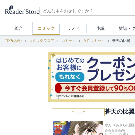
総合
コミック
ラノベ
小説
雑誌・
TOP(総合)
コミックフロア
コミック
女性コミック
蒼天の比翼
蒼天の比翼
コミック
かんべあきら(漫画
(
0
)
レビューを書く