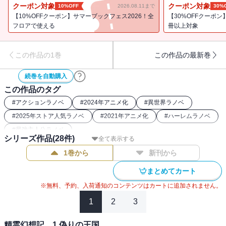
例で入学することに!?
クーポン対象
クーポン対象
10%OFF
2026.08.11まで
30%
【10%OFFクーポン】サマーブックフェス2026！全
【30%OFFクーポン】
フロアで使える
冊以上対象
この作品の1巻
この作品の最新巻
続巻を自動購入
この作品のタグ
#
アクションラノベ
#
2024年アニメ化
#
異世界ラノベ
#
2025年ストア人気ラノベ
#
2021年アニメ化
#
ハーレムラノベ
#
最強主人公ラノベ
シリーズ作品(
28
件)
全て表示する
1巻から
新刊から
まとめてカート
※無料、予約、入荷通知のコンテンツはカートに追加されません。
1
2
3
精霊幻想記 1.偽りの王国