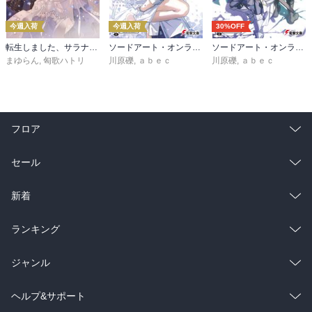
今週入荷
今週入荷
30%OFF
転生しました、サラナ・キンジェです。ごきげんよう。５ ～婚約破棄されたので田舎で気ままに暮らしたいと思います～【電子書店共通特典SS付】
ソードアート・オンライン マテリアル１ シュガーリィ・デイズ
ソードアート・オンライン29 ユナイタル・リングVIII
まゆらん
,
匈歌ハトリ
川原礫
,
ａｂｅｃ
川原礫
,
ａｂｅｃ
フロア
総合
コミック
セール
ラノベ
小説
総合
コミック
新着
雑誌・グラビア
ビジネス・実用
ラノベ
小説
総合
コミック
ランキング
BL・TL
雑誌・グラビア
ビジネス・実用
ラノベ
小説
総合
コミック
ジャンル
BL・TL
雑誌・グラビア
ビジネス・実用
ラノベ
小説
コミック
男性コミック
ヘルプ&サポート