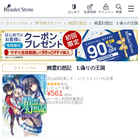
はじめて
会員登録
サインイン
検索
ライトノベル
男子向けラノベ
精霊幻想記
精霊幻想記 1.偽りの王国
精霊幻想記 1.偽りの王国
ライトノベル
北山結莉(著)
,
Ｒｉｖ(イラスト)
/
HJ文庫
(
3
)
レビューを書く
¥
561
(税込)
クーポン利用対象商品
2015年10月01日
配信