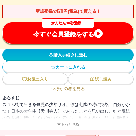
61
新規登録で
円(税込)で買える！
かんたん30秒登録！
今すぐ会員登録をする
購入手続きに進む
カートに入れる
お気に入り
試し読み
ほかの巻を見る
あらすじ
スラム街で生きる孤児の少年リオ。彼は七歳の時に突然、自分がか
つて日本の大学生【天川春人】であったことを思い出し、剣と魔法
の異世界に転生していたのだと気づく。動揺する中、リオは記憶と
同時に認識した自身の強大な魔力を行使し、少女誘拐事件の解決に
もっと見る
貢献。その功績が評価され、彼は貴族の子どもが集う名門学院に特