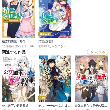
続巻入荷
精霊幻想記 外伝
精霊幻想記
北山結莉
,
油布京子・Riv
北山結莉
,
みなづきふたご
,
Ｒｉｖ
関連する作品
もっと見る
予約
公女殿下の家庭教師
デスマーチからはじまる異世界狂想曲
最強出涸らし皇子の暗躍帝位争い