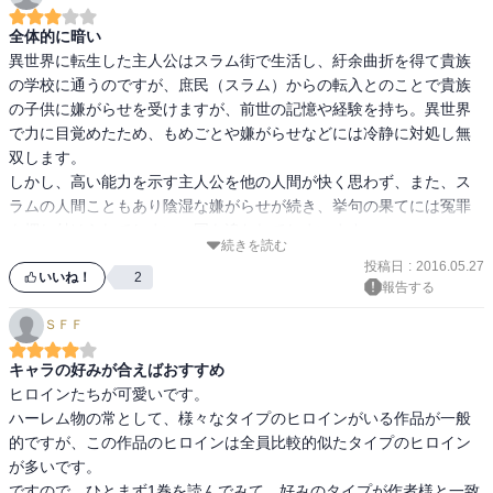
全体的に暗い
異世界に転生した主人公はスラム街で生活し、紆余曲折を得て貴族
の学校に通うのですが、庶民（スラム）からの転入とのことで貴族
の子供に嫌がらせを受けますが、前世の記憶や経験を持ち。異世界
で力に目覚めたため、もめごとや嫌がらせなどには冷静に対処し無
双します。

しかし、高い能力を示す主人公を他の人間が快く思わず、また、ス
ラムの人間こともあり陰湿な嫌がらせが続き、挙句の果てには冤罪
を押し付けられてしまい、国を追われてしまいます。

続きを読む
色々な人たちからの嫌がらせなどを受ける中で、わずかに主人公を
投稿日
:
2016.05.27
認めてくれている人たちが若干の光となっている感じがします。

いいね！
2
報告する
暗い感じの物語ですが、人間の嫌なところといいところがよく書か
ＳＦＦ
キャラの好みが合えばおすすめ
ヒロインたちが可愛いです。

ハーレム物の常として、様々なタイプのヒロインがいる作品が一般
的ですが、この作品のヒロインは全員比較的似たタイプのヒロイン
が多いです。

ですので、ひとまず1巻を読んでみて、好みのタイプが作者様と一致