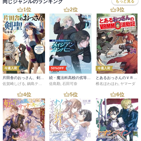
同じジャンルのランキング
もっと見る
1
位
2
位
3
位
今週入荷
50%OFF
今週入荷
片田舎のおっさん、剣聖になる 11 ～ただの田舎の剣術師範だったのに、大成した弟子たちが俺を放ってくれない件～
続・魔法科高校の劣等生 メイジアン・カンパニー(11)
とあるおっさんのＶＲＭＭＯ活動記34
佐賀崎しげる
,
鍋島テツヒロ
佐島勤
,
石田可奈
椎名ほわほわ
,
ヤマーダ
4
位
5
位
6
位