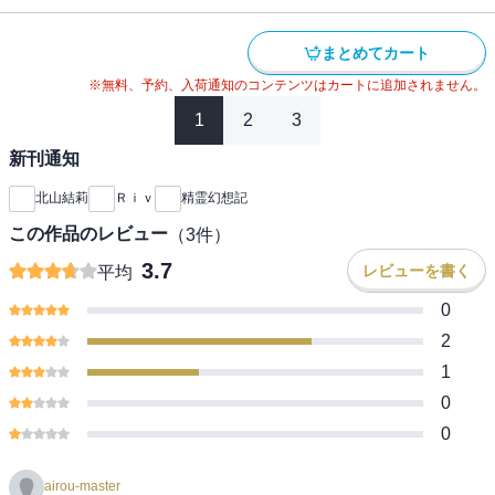
まとめてカート
※無料、予約、入荷通知のコンテンツはカートに追加されません。
1
2
3
新刊通知
北山結莉
Ｒｉｖ
精霊幻想記
この作品のレビュー
（
3
件）
3.7
レビューを書く
平均
0
2
1
0
0
airou-master