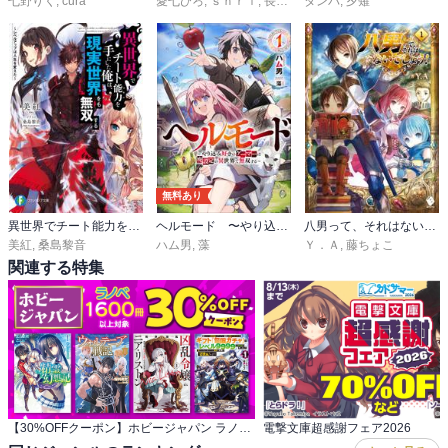
七野りく
,
cura
愛七ひろ
,
ｓｈｒｉ
,
長浜めぐみ
タンバ
,
夕薙
無料あり
異世界でチート能力を手にした俺は、現実世界をも無双する
ヘルモード 〜やり込み好きのゲーマーは廃設定の異世界で無双する〜
八男って、それはないでしょう！
美紅
,
桑島黎音
ハム男
,
藻
Ｙ．Ａ
,
藤ちょこ
関連する特集
【30%OFFクーポン】ホビージャパン ラノベ 1,600冊以上対象
電撃文庫超感謝フェア2026