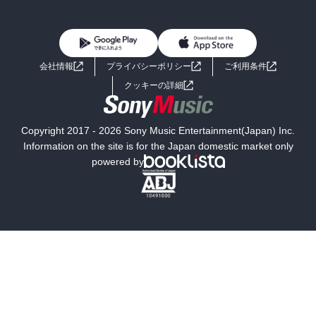
BL・TL
雑誌・グラビア
ビジネス・実用
女性コミック
コミック誌
初めての方へ
ヘルプ
BL・TL
ライトノベル
男子向けラノベ
よくあるご質問
お問い合わせ
会社情報
プライバシーポリシー
ご利用条件
女子向けラノベ
小説
利用規約
クッキーの詳細
国内小説
海外小説
Copyright 2017 - 2026 Sony Music Entertainment(Japan) Inc.
ミステリー
SF
Information on the site is for the Japan domestic market only
powered by
歴史・時代小説
文学
雑誌
グラビア写真集
ボーイズラブ
ティーンズラブ
人文・思想・歴史
社会・政治・法律
ビジネス・経済
サイエンス・テクノロジー