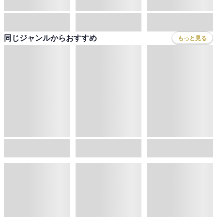
雑誌・グラビア
ビジネス・実用
ラノベ
小説
総合
コミック
ランキング
BL・TL
雑誌・グラビア
ビジネス・実用
ラノベ
小説
総合
コミック
ジャンル
BL・TL
雑誌・グラビア
ビジネス・実用
ラノベ
小説
コミック
男性コミック
ヘルプ&サポート
BL・TL
雑誌・グラビア
ビジネス・実用
女性コミック
コミック誌
初めての方へ
ヘルプ
BL・TL
ライトノベル
男子向けラノベ
よくあるご質問
お問い合わせ
会社情報
プライバシーポリシー
ご利用条件
女子向けラノベ
小説
利用規約
クッキーの詳細
国内小説
海外小説
Copyright 2017 - 2026 Sony Music Entertainment(Japan) Inc.
ミステリー
SF
Information on the site is for the Japan domestic market only
powered by
歴史・時代小説
文学
雑誌
グラビア写真集