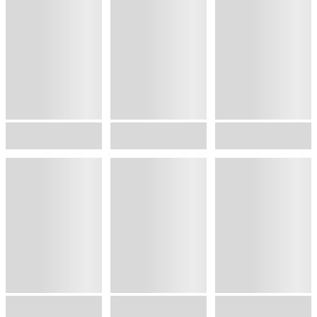
手塚治虫と戦争
同じジャンルのランキング
もっと見る
1
位
2
位
3
位
今週入荷
今週入荷
今週入荷
ONE PIECE モノクロ版 115
悪役令嬢レベル99 ～私は裏ボスですが魔王ではありません～ その６
異世界居酒屋「のぶ」(22)
尾田栄一郎
のこみ
,
七夕さとり
,
Tea
蝉川夏哉
,
ヴァージニア二等兵
4
位
5
位
6
位