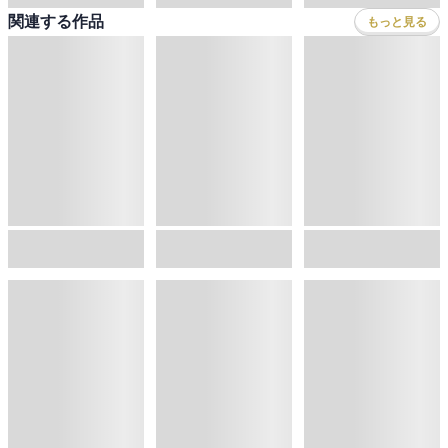
今週入荷
今週入荷
今週入荷
九条の大罪（１７）
週刊少年マガジン 2026年36・37号[2026年8月5日発売]
あかね噺 23
真鍋昌平
金城宗幸
,
ノ村優介
,
真島ヒロ
末永裕樹
,
宮島礼吏
,
馬上鷹将
,
新川直司
,
久
フロア
総合
コミック
セール
ラノベ
小説
総合
コミック
新着