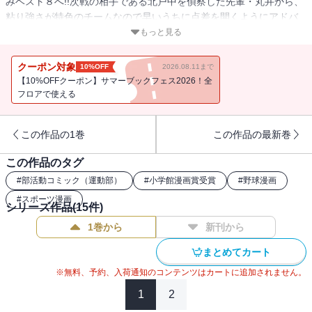
みベスト８へ!!次戦の相手である北戸中を偵察した先輩・丸井から、
粘り強さが特色のチームなので早いうちに点差を開くようにアドバ
イスされる。そして北戸との試合が開始され、アドバイスどおりに
もっと見る
初回で４点を先取した墨谷ナインだったが……!?
クーポン対象
10%OFF
2026.08.11まで
【10%OFFクーポン】サマーブックフェス2026！全
フロアで使える
この作品の1巻
この作品の最新巻
この作品のタグ
#
部活動コミック（運動部）
#
小学館漫画賞受賞
#
野球漫画
#
スポーツ漫画
シリーズ作品(
15
件)
1巻から
新刊から
まとめてカート
※無料、予約、入荷通知のコンテンツはカートに追加されません。
1
2