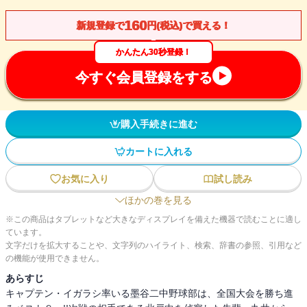
160
新規登録で
円(税込)で買える！
かんたん30秒登録！
今すぐ会員登録をする
購入手続きに進む
カートに入れる
お気に入り
試し読み
ほかの巻を見る
※この商品はタブレットなど大きなディスプレイを備えた機器で読むことに適し
ています。
文字だけを拡大することや、文字列のハイライト、検索、辞書の参照、引用など
の機能が使用できません。
あらすじ
キャプテン・イガラシ率いる墨谷二中野球部は、全国大会を勝ち進