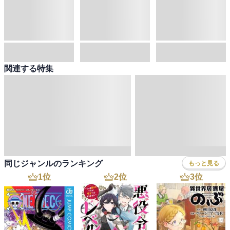
ボーイズラブ
ティーンズラブ
人文・思想・歴史
社会・政治・法律
ビジネス・経済
サイエンス・テクノロジー
コンピュータ・情報
くらし・家庭
料理・酒
ファッション・美容・ダイエット
ホビー&カルチャー
スポーツ・アウトドア
地図・ガイド
エンターテイメント
芸術・アート
映画・音楽・演劇
写真集
教養