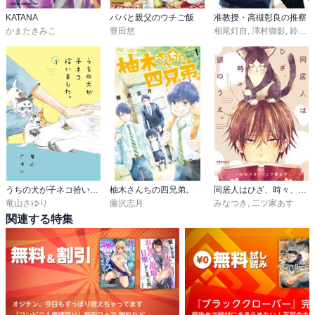
この二人、案外一方的な関係ではないのかもしれないなと思った。
KATANA
パパと親父のウチご飯
准教授・高槻彰良の推察
かまたきみこ
豊田悠
相尾灯自
,
澤村御影
,
鈴木次郎
うちの犬が子ネコ拾いました。
柚木さんちの四兄弟。
同居人はひざ、時々、頭のうえ。
竜山さゆり
藤沢志月
みなつき
,
二ツ家あす
関連する特集