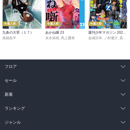
今週入荷
今週入荷
今週入荷
九条の大罪（１７）
あかね噺 23
週刊少年マガジン 2026年36・37号[2026年8月5日発売]
真鍋昌平
末永裕樹
,
馬上鷹将
金城宗幸
,
ノ村優介
,
真島ヒロ
フロア
総合
コミック
セール
ラノベ
小説
総合
コミック
新着
雑誌・グラビア
ビジネス・実用
ラノベ
小説
総合
コミック
ランキング
BL・TL
雑誌・グラビア
ビジネス・実用
ラノベ
小説
総合
コミック
ジャンル