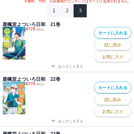
※無料、予約、入荷通知のコンテンツはカートに追加されません。
1
2
3
鹿楓堂よついろ日和 21巻
¥
770
(税込)
カートに入れる
試し読み
お気に入り
あらすじを見る
鹿楓堂よついろ日和 22巻
¥
770
(税込)
カートに入れる
試し読み
お気に入り
あらすじを見る
鹿楓堂よついろ日和 23巻