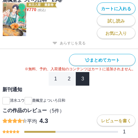
本日入荷
最新巻
カートに入れる
¥
770
(税込)
試し読み
お気に入り
あらすじを見る
まとめてカート
※無料、予約、入荷通知のコンテンツはカートに追加されません。
1
2
3
新刊通知
清水ユウ
鹿楓堂よついろ日和
この作品のレビュー
（
5
件）
4.3
レビューを書く
平均
1