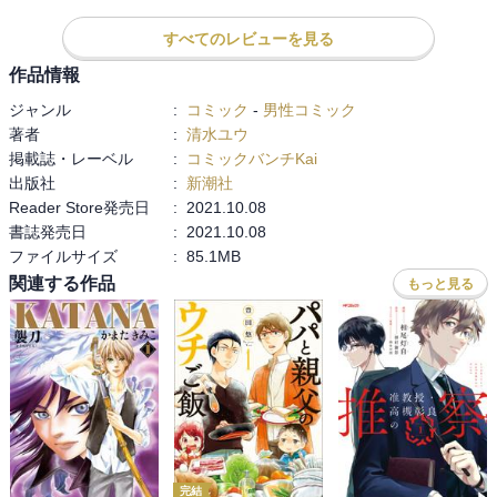
ないのは残念だがよくあることだけれど

猫を置いていけないと言っているのに、ペット可の家にすればい
すべてのレビューを見る
い、とか誰かに預けろとかでもなく

作品情報
「大丈夫ロボミューがいるから」という返しの意味が全くわからな
ジャンル
:
コミック
-
男性コミック
い。

著者
:
清水ユウ
猫は家に付くというから、犬と違って連れて行くのは難しいのだろ
掲載誌・レーベル
:
コミックバンチKai
うか。

出版社
:
新潮社
自分ならそれでも連れて行くしかないと思うが

Reader Store発売日
:
2021.10.08
猫の場合そういう選択肢が無い時はどうするのだろう。

書誌発売日
:
2021.10.08
社長に対しては最後までモヤモヤしたが、転勤がなくなって良かっ
ファイルサイズ
:
85.1MB
た。

関連する作品
もっと見る
気安くレシピを教えてくれるお店なのが如何にも鹿楓堂っぽくて良
いし、

「作ってみましたって店員さんに言いたい」

とカステラを作るなおさんが可愛い。

妄想がだいぶ激しかったが。笑

自分もどちらかというとざらめ派だなぁ。

番外編も良かった。

完結