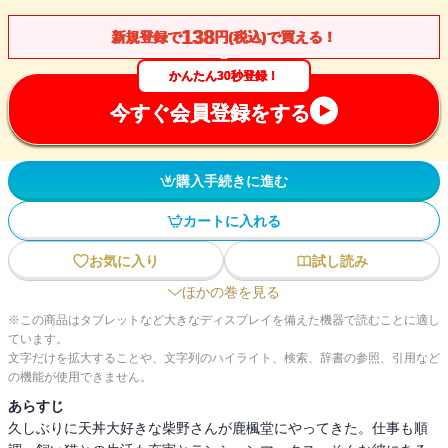
138
新規登録で
円(税込)で買える！
かんたん30秒登録！
今すぐ会員登録をする
購入手続きに進む
カートに入れる
お気に入り
試し読み
ほかの巻を見る
※この商品はタブレットなど大きなディスプレイを備えた機器で読むことに適し
ています。
文字だけを拡大することや、文字列のハイライト、検索、辞書の参照、引用など
の機能が使用できません。
あらすじ
久しぶりに天丼大好きな柴野さんが鹿楓堂にやってきた。仕事も順