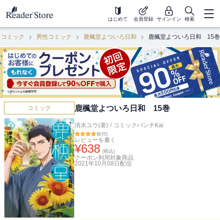
はじめて
会員登録
サインイン
検索
コミック
男性コミック
鹿楓堂よついろ日和
鹿楓堂よついろ日和 15巻
鹿楓堂よついろ日和 15巻
コミック
清水ユウ(著)
/
コミックバンチKai
(
5
)
レビューを書く
¥
638
(税込)
クーポン利用対象商品
2021年10月08日
配信