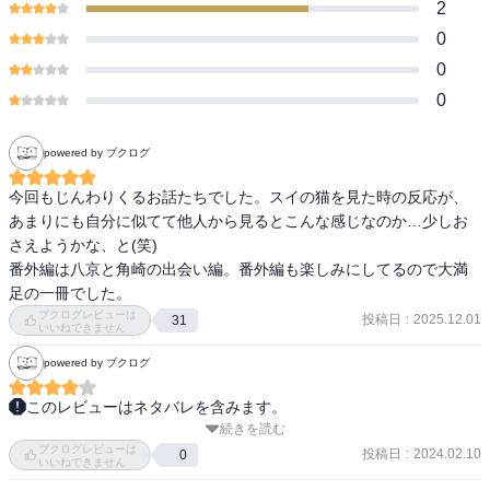
2
0
0
0
powered by ブクログ
今回もじんわりくるお話たちでした。スイの猫を見た時の反応が、
あまりにも自分に似てて他人から見るとこんな感じなのか…少しお
さえようかな、と(笑)

番外編は八京と角崎の出会い編。番外編も楽しみにしてるので大満
足の一冊でした。
ブクログレビューは
投稿日
:
2025.12.01
31
いいねできません
powered by ブクログ
このレビューはネタバレを含みます。
続きを読む
朝活も良いし、猫と一緒に二度寝も良い。微笑ましい定休日だ。

ブクログレビューは
投稿日
:
2024.02.10
0
いいねできません
今の日本でペットは家族という話を真剣に受け取ってくれる人が少