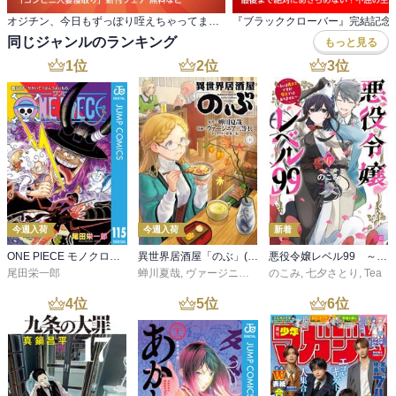
オジチン、今日もずっぽり咥えちゃってます 「コンビニ人妻寝取り」新刊フェア 無料など
同じジャンルのランキング
もっと見る
1
位
2
位
3
位
今週入荷
今週入荷
新着
ONE PIECE モノクロ版 115
異世界居酒屋「のぶ」(22)
悪役令嬢レベル99 ～私は裏ボスですが魔王ではありません～ その６
尾田栄一郎
蝉川夏哉
,
ヴァージニア二等兵
のこみ
,
転
,
七夕さとり
,
Tea
4
位
5
位
6
位