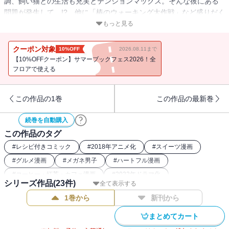
調、飼い猫との生活も充実とテンションマックス。そんな彼にある
問題が発生して…!? 他に「椿のウォーキング大作戦」など盛りだく
さんな第15巻！
もっと見る
クーポン対象
10%OFF
2026.08.11まで
【10%OFFクーポン】サマーブックフェス2026！全
フロアで使える
この作品の1巻
この作品の最新巻
続巻を自動購入
この作品のタグ
#
レシピ付きコミック
#
2018年アニメ化
#
スイーツ漫画
#
グルメ漫画
#
メガネ男子
#
ハートフル漫画
#
コーヒー・紅茶・カフェ漫画
#
2022年ドラマ化
シリーズ作品(
23
件)
全て表示する
1巻から
新刊から
まとめてカート