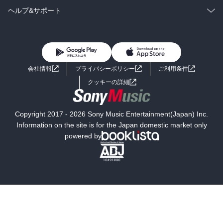
BL・TL
雑誌・グラビア
ビジネス・実用
ラノベ
小説
コミック
男性コミック
ヘルプ&サポート
BL・TL
雑誌・グラビア
ビジネス・実用
女性コミック
コミック誌
初めての方へ
ヘルプ
BL・TL
ライトノベル
男子向けラノベ
よくあるご質問
お問い合わせ
会社情報
プライバシーポリシー
ご利用条件
女子向けラノベ
小説
利用規約
クッキーの詳細
国内小説
海外小説
Copyright 2017 - 2026 Sony Music Entertainment(Japan) Inc.
ミステリー
SF
Information on the site is for the Japan domestic market only
powered by
歴史・時代小説
文学
雑誌
グラビア写真集
ボーイズラブ
ティーンズラブ
人文・思想・歴史
社会・政治・法律