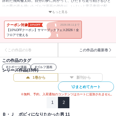
辞めた飛鳥倫太郎。自分の夢に向かって、ひたすら走り続けるひと
りの男の姿を描いたゴルフ漫画の傑作が、いよいよ電子書籍で配
信。信念を持って生きる主人公がゴルフの世界に新風を吹き込む。
もっと見る
クーポン対象
10%OFF
2026.08.11まで
【10%OFFクーポン】サマーブックフェス2026！全
フロアで使える
この作品の1巻
この作品の最新巻
この作品のタグ
#
スポーツ漫画
#
ゴルフ漫画
シリーズ作品(
18
件)
1巻から
新刊から
まとめてカート
※無料、予約、入荷通知のコンテンツはカートに追加されません。
1
2
Ｂ・Ｊ ボビィになりたかった男 11