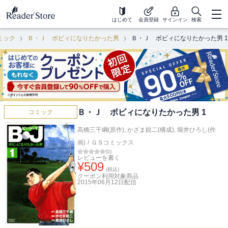
はじめて
会員登録
サインイン
検索
ミック
Ｂ・Ｊ ボビィになりたかった男
Ｂ・Ｊ ボビィになりたかった男 1
Ｂ・Ｊ ボビィになりたかった男 1
コミック
高橋三千綱(原作)
,
かざま鋭二(構成)
,
堀井ひろし(作
画)
/
ＧＳコミックス
(
0
)
レビューを書く
¥
509
(税込)
クーポン利用対象商品
2015年06月12日
配信