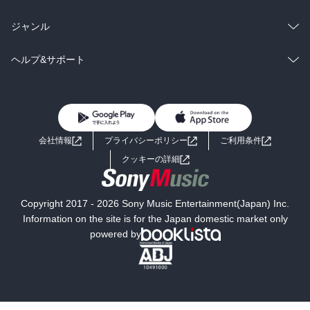
BL・TL
雑誌・グラビア
ビジネス・実用
ラノベ
小説
総合
コミック
ジャンル
BL・TL
雑誌・グラビア
ビジネス・実用
ラノベ
小説
コミック
男性コミック
ヘルプ&サポート
BL・TL
雑誌・グラビア
ビジネス・実用
女性コミック
コミック誌
初めての方へ
ヘルプ
BL・TL
ライトノベル
男子向けラノベ
よくあるご質問
お問い合わせ
会社情報
プライバシーポリシー
ご利用条件
女子向けラノベ
小説
利用規約
クッキーの詳細
国内小説
海外小説
Copyright 2017 - 2026 Sony Music Entertainment(Japan) Inc.
ミステリー
SF
Information on the site is for the Japan domestic market only
powered by
歴史・時代小説
文学
雑誌
グラビア写真集