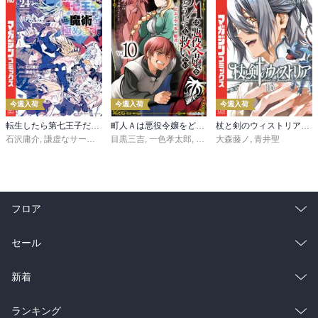
今週入荷
今週入荷
今週入荷
転生したら第七王子だったので、気ままに魔術を極めます（２４）
町人Ａは悪役令嬢をどうしても救いたい ～どぶと空と氷の姫君～１０【電子書店共通特典イラスト付】
杖と剣のウィストリア（１６）
石沢庸介
,
謙虚なサークル
,
メル。
目黒三吉
,
一色孝太郎
,
Parum
大森藤ノ
,
青井聖
フロア
総合
コミック
セール
ラノベ
小説
総合
コミック
新着
雑誌・グラビア
ビジネス・実用
ラノベ
小説
総合
コミック
ランキング