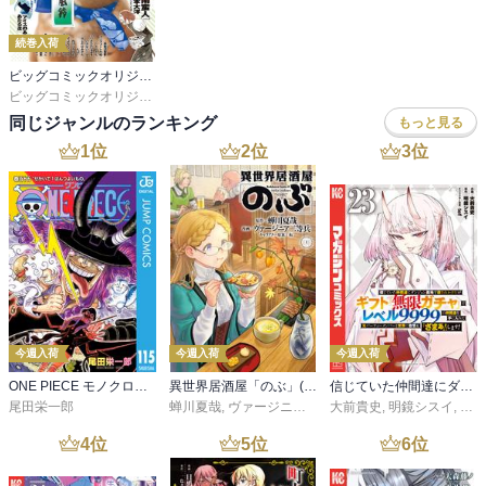
続巻入荷
ビッグコミックオリジナル
ビッグコミックオリジナル編集部
同じジャンルのランキング
もっと見る
1
位
2
位
3
位
今週入荷
今週入荷
今週入荷
ONE PIECE モノクロ版 115
異世界居酒屋「のぶ」(22)
信じていた仲間達にダンジョン奥地で殺されかけたがギフト『無限ガチャ』でレベル９９９９の仲間達を手に入れて元パーティーメンバーと世界に復讐＆『ざまぁ！』します！（２３）
尾田栄一郎
蝉川夏哉
,
ヴァージニア二等兵
大前貴史
,
転
,
明鏡シスイ
,
ｔｅ
4
位
5
位
6
位