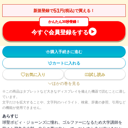
51
新規登録で
円(税込)で買える！
かんたん30秒登録！
今すぐ会員登録をする
購入手続きに進む
カートに入れる
お気に入り
試し読み
ほかの巻を見る
※この商品はタブレットなど大きなディスプレイを備えた機器で読むことに適し
ています。
文字だけを拡大することや、文字列のハイライト、検索、辞書の参照、引用など
の機能が使用できません。
あらすじ
球聖ボビィ・ジョーンズに憧れ、ゴルファーになるため大学講師を