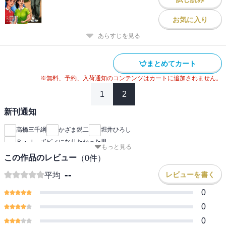
お気に入り
あらすじを見る
まとめてカート
※無料、予約、入荷通知のコンテンツはカートに追加されません。
1
2
新刊通知
高橋三千綱
かざま鋭二
堀井ひろし
Ｂ・Ｊ ボビィになりたかった男
もっと見る
この作品のレビュー
（
0
件）
--
レビューを書く
平均
0
0
0