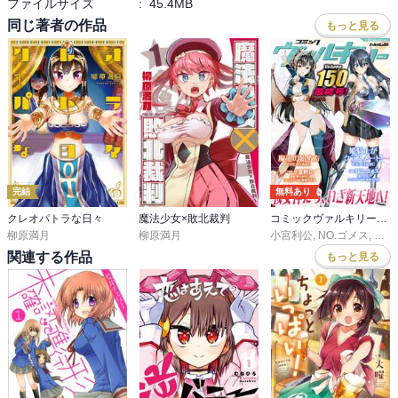
ファイルサイズ
:
45.4MB
虎千代の強さかも知れない

同じ著者の作品
もっと見る
コミカルさを強調しつつも、上杉謙信を語る上で外せない戦や敵の
事も、しっかり厚く描いている点も高評価

柳原先生は、本気で上杉謙信が好きなんだな

今のトコ、わざわざ、ケチをつけるような所はないが、個人的には
ラストに思わせぶりな発言をかまして登場した謎の隻眼少年より
も、今後、虎千代と、作中で個人としては最強クラスの小島弥太郎
の関係性が、主従からラブになるのか、そこに注目している

この台詞を引用に選んだのは、ここまで、怠惰な自分に正直で堂々
といられると、最早、感心するしかなく、尊敬の念すら抱いてしま
完結
無料あり
いそうになったから
クレオパトラな日々
魔法少女×敗北裁判
コミックヴァルキリーWeb版
柳原満月
柳原満月
小宮利公
,
NO.ゴメス
,
金光
関連する作品
もっと見る