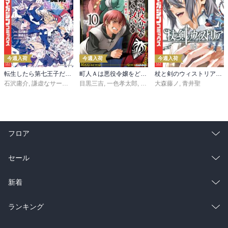
今週入荷
今週入荷
今週入荷
転生したら第七王子だったので、気ままに魔術を極めます（２４）
町人Ａは悪役令嬢をどうしても救いたい ～どぶと空と氷の姫君～１０【電子書店共通特典イラスト付】
杖と剣のウィストリア（１６）
石沢庸介
,
謙虚なサークル
,
メル。
目黒三吉
,
一色孝太郎
,
Parum
大森藤ノ
,
青井聖
フロア
総合
コミック
セール
ラノベ
小説
総合
コミック
新着
雑誌・グラビア
ビジネス・実用
ラノベ
小説
総合
コミック
ランキング
BL・TL