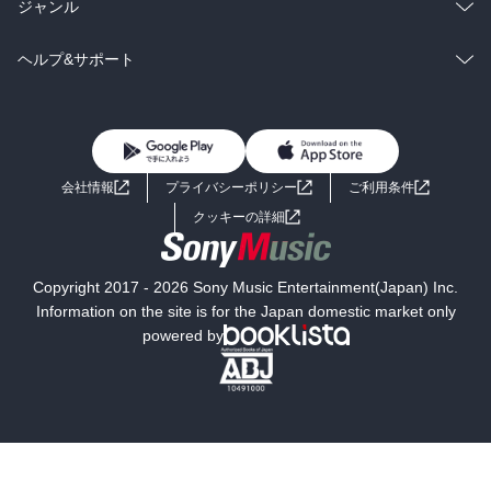
雑誌・グラビア
ビジネス・実用
ラノベ
小説
総合
コミック
ジャンル
BL・TL
雑誌・グラビア
ビジネス・実用
ラノベ
小説
コミック
男性コミック
ヘルプ&サポート
BL・TL
雑誌・グラビア
ビジネス・実用
女性コミック
コミック誌
初めての方へ
ヘルプ
BL・TL
ライトノベル
男子向けラノベ
よくあるご質問
お問い合わせ
会社情報
プライバシーポリシー
ご利用条件
女子向けラノベ
小説
利用規約
クッキーの詳細
国内小説
海外小説
Copyright 2017 - 2026 Sony Music Entertainment(Japan) Inc.
ミステリー
SF
Information on the site is for the Japan domestic market only
powered by
歴史・時代小説
文学
雑誌
グラビア写真集
ボーイズラブ
ティーンズラブ