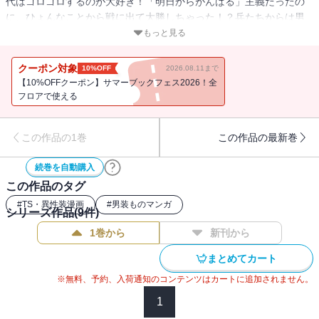
代はゴロゴロするのが大好き！「明日からがんばる」主義だったの
に、ひょんなことから戦に出て大勝しちゃった！？兵たちからは男
だと思われてるし…この先どうなっちゃうの！？
もっと見る
クーポン対象
10%OFF
2026.08.11まで
【10%OFFクーポン】サマーブックフェス2026！全
フロアで使える
この作品の1巻
この作品の最新巻
続巻を自動購入
この作品のタグ
#
TS・異性装漫画
#
男装ものマンガ
シリーズ作品(
9
件)
1巻から
新刊から
まとめてカート
※無料、予約、入荷通知のコンテンツはカートに追加されません。
1