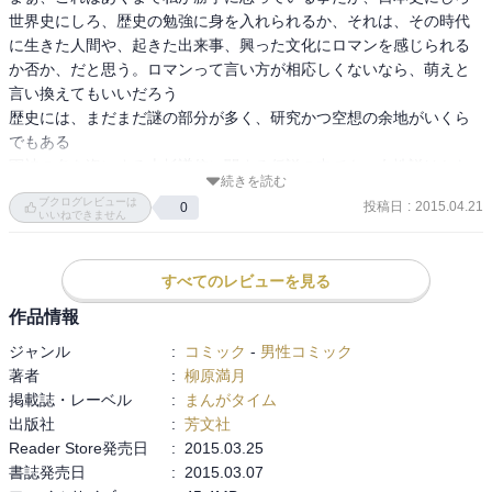
世界史にしろ、歴史の勉強に身を入れられるか、それは、その時代
に生きた人間や、起きた出来事、興った文化にロマンを感じられる
か否か、だと思う。ロマンって言い方が相応しくないなら、萌えと
言い換えてもいいだろう

歴史には、まだまだ謎の部分が多く、研究かつ空想の余地がいくら
でもある

軍神の名を恣にする上杉謙信に関する仮説の中でも、女性説はかな
続きを読む
り有名だ

ブクログレビューは
投稿日
:
2015.04.21
0
しかし、ウザカワニートな姫であった、って考察は実に大胆だ

いいねできません
その点だけでも読むに値するが、表紙からも分かる通り、ヒロイン
である虎千代が実にセクシーで、彼女の自堕落な生活でチラチラ見
すべてのレビューを見る
える、色っぽい箇所が実に好い

武将に限らず、大人物の「ありえねー」と思われるイメージの発端
作品情報
ってのは大体、群衆のちょっとした勘違いから始まるんだろうなぁ

ジャンル
:
コミック
-
男性コミック
だが、その勘違いを、無自覚にしろ、意図的にしろ、自分の成長の
著者
:
柳原満月
糧にし、強いイメージ像を固めていけるからこそ、歴史に名を残せ
掲載誌・レーベル
:
まんがタイム
るようなひとかどの人間になれるのだろうが

出版社
:
芳文社
まぁ、虎千代は良くも悪くも、自分が毎日、楽する事しか頭にな
Reader Store発売日
:
2015.03.25
く、今のトコ、言動が彼女にとっても、周囲にとっても最良の結果
書誌発売日
:
2015.03.07
を導き出しているだけだがｗ ある意味、そんな我儘ゆえの無心が、