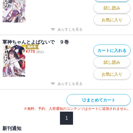
試し読み
お気に入り
あらすじを見る
軍神ちゃんとよばないで ９巻
最終巻
カートに入れる
¥
770
(税込)
試し読み
お気に入り
あらすじを見る
まとめてカート
※無料、予約、入荷通知のコンテンツはカートに追加されません。
1
新刊通知