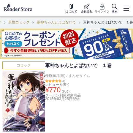
はじめて
会員登録
サインイン
検索
ク
男性コミック
軍神ちゃんとよばないで
軍神ちゃんとよばないで １巻
軍神ちゃんとよばないで １巻
コミック
柳原満月(著)
/
まんがタイム
(
3
)
レビューを書く
¥
770
(税込)
クーポン利用対象商品
2015年03月25日
配信