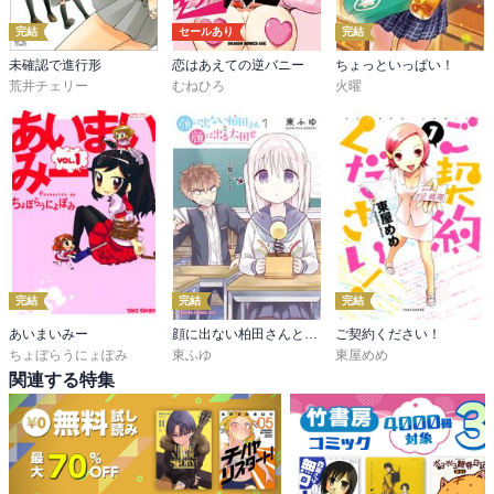
完結
セールあり
完結
未確認で進行形
恋はあえての逆バニー
ちょっといっぱい！
荒井チェリー
むねひろ
火曜
完結
完結
完結
あいまいみー
顔に出ない柏田さんと顔に出る太田君
ご契約ください！
ちょぼらうにょぽみ
東ふゆ
東屋めめ
関連する特集