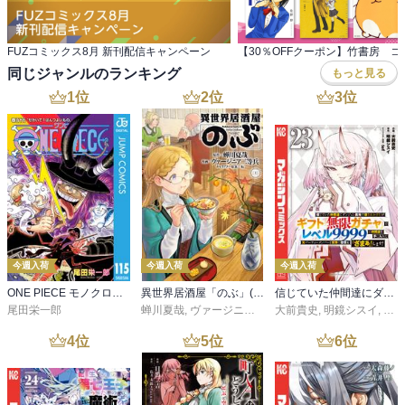
FUZコミックス8月 新刊配信キャンペーン
同じジャンルのランキング
もっと見る
1
位
2
位
3
位
今週入荷
今週入荷
今週入荷
ONE PIECE モノクロ版 115
異世界居酒屋「のぶ」(22)
信じていた仲間達にダンジョン奥地で殺されかけたがギフト『無限ガチャ』でレベル９９９９の仲間達を手に入れて元パーティーメンバーと世界に復讐＆『ざまぁ！』します！（２３）
尾田栄一郎
蝉川夏哉
,
ヴァージニア二等兵
大前貴史
,
転
,
明鏡シスイ
,
ｔｅ
4
位
5
位
6
位