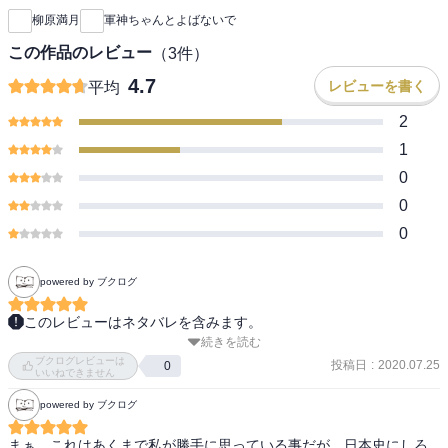
柳原満月
軍神ちゃんとよばないで
この作品のレビュー
（
3
件）
4.7
レビューを書く
平均
2
1
0
0
0
powered by ブクログ
このレビューはネタバレを含みます。
続きを読む
歴史４コマですが、昔から根強くある（私の小学生の社会の授業で
ブクログレビューは
も紹介された）、上杉謙信女性説がこんな漫画になるとは、と嬉し
投稿日
:
2020.07.25
0
いいねできません
い驚きです。
powered by ブクログ
まぁ、これはあくまで私が勝手に思っている事だが、日本史にしろ