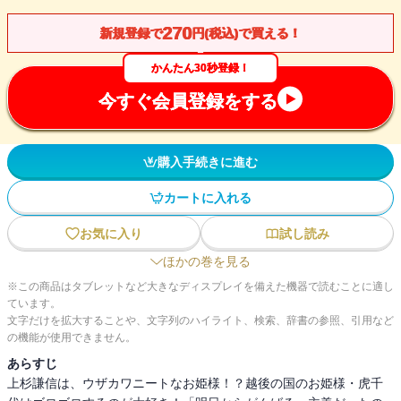
270
新規登録で
円(税込)で買える！
かんたん30秒登録！
今すぐ会員登録をする
購入手続きに進む
カートに入れる
お気に入り
試し読み
ほかの巻を見る
※この商品はタブレットなど大きなディスプレイを備えた機器で読むことに適し
ています。
文字だけを拡大することや、文字列のハイライト、検索、辞書の参照、引用など
の機能が使用できません。
あらすじ
上杉謙信は、ウザカワニートなお姫様！？越後の国のお姫様・虎千