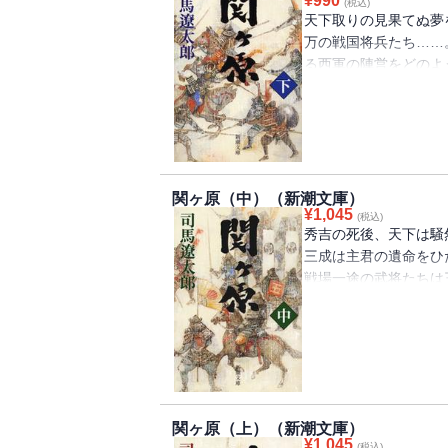
¥
990
(税込)
天下取りの見果てぬ夢
万の戦国将兵たち……
る西軍の陣営をどのよ
で、戦国将兵たちはい
亡び去ったのか？ 戦
決戦に臨む武将たちの
関ヶ原（中）（新潮文庫）
¥
1,045
(税込)
秀吉の死後、天下は騒
三成は主君の遺命をひ
戦場一途の武将たちは
によって豊家乗っ取り
しつつ、上杉景勝討伐
命を奉ずる諸将を、一
関ヶ原（上）（新潮文庫）
¥
1,045
(税込)