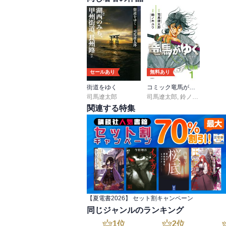
【メモ】

p21

三成は秀吉に仕えて以来、何度かの戦場を踏
では、加藤・福島など「七本槍」に次ぐ武功
セールあり
無料あり
しかし、戦場の血しぶきのなかでいきいきと
彼は自分の欠点を、島左近にて補おうとし
街道をゆく
コミック竜馬がゆく分冊版
だろう。

司馬遼太郎
司馬遼太郎
,
鈴ノ木ユウ
関連する特集
p36

・竹杖事件

三成を斬るという家臣たちに、家慶の幹部が
「斬るには、斬るだけの舞台がいる。また
その日がいつかは来る。いま斬ったところで
【夏電書2026】 セット割キャンペーン
p42

同じジャンルのランキング
おねねは陽気で利発で心が広く、秀吉が卑賤
1
位
2
位