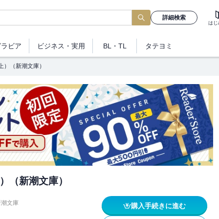
詳細検索
はじ
グラビア
ビジネス
・実用
BL・TL
タテヨミ
上）（新潮文庫）
）（新潮文庫）
新潮文庫
購入手続きに進む