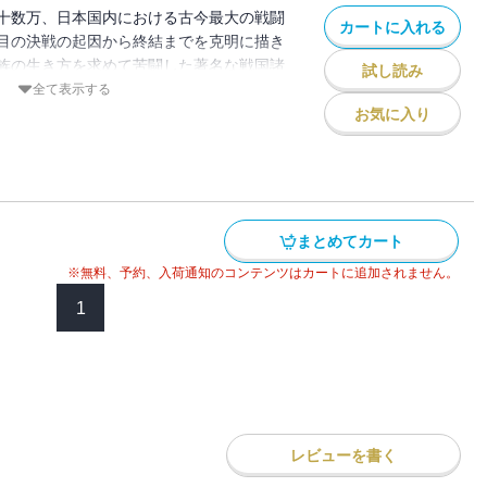
十数万、日本国内における古今最大の戦闘
カートに入れる
目の決戦の起因から終結までを克明に描き
族の生き方を求めて苦闘した著名な戦国諸
試し読み
する壮大な歴史絵巻。秀吉の死によって傾
全て表示する
簒奪するために家康はいかなる謀略をめぐ
お気に入り
うとする石田三成はいかに戦ったのか？
まとめてカート
※無料、予約、入荷通知のコンテンツはカートに追加されません。
1
レビューを書く