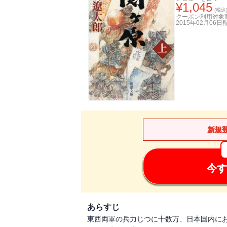
¥
1,045
(税込
クーポン利用対象
2015年02月06日
新規
今す
あらすじ
東西両軍の兵力じつに十数万、日本国内に