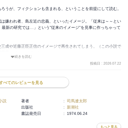
ろうが、フィクションも含まれる、ということを前提にして読む。

おける古今最大の戦闘となったこの天下分け目の決戦の起因から終結
の生き方を求めて苦闘した著名な戦国諸雄の人間像を浮彫りにする壮
成は嫌われ者、島左近の忠義、といったイメージ。「従来は～～とい
、最新の研究では…」という"従来のイメージ"を見事に作っちゃって
簒奪するために家康はいかなる謀略をめぐらし、豊家安泰を守ろうと
史三成や近藤正臣正信のイメージで再生されてしまう。（この小説で
陽家康のイメージではない。）
続きを読む
投稿日
:
2026.07.22
ようにして斬らねばならぬ。その日がいつかは来る。

けのことだ。

すべてのレビューを見る
政権はたくさんだ。太閤は死んでくれてよかった、あのまま外征が続
思っていた。

被害者だったが、その憤りのやり場が石田三成ただ一人にしぼられて
小説
著者
:
司馬遼太郎
出版社
:
新潮社
書誌発売日
:
1974.06.24
が要る。馬鹿は馬鹿なりに使い、狂人は狂人なりに役を与える。それ
もっと見る