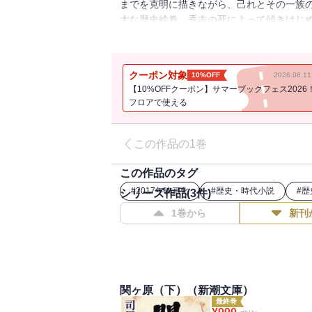
までを克明に描きながら、己れとその一族
大な歴史絵巻。秀吉の死によって傾きはじ
安泰を守ろうとする石田三成はいかに戦っ
クーポン対象
10%OFF
2026.08.
【10%OFFクーポン】サマーブックフェス2026
フロアで使える
この作品の1巻
この作品のタグ
#
2017年映画化
#
歴史・時代小説
#
歴
シリーズ作品(
3
件)
1巻から
新刊
関ヶ原（下）（新潮文庫）
最終巻