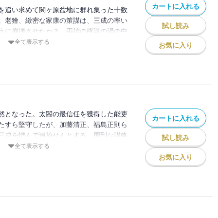
カートに入れる
を追い求めて関ヶ原盆地に群れ集った十数
。老獪、緻密な家康の策謀は、三成の率い
試し読み
うに崩壊させたか？ 両雄の権謀の渦の中
かにして明日の天下に命運をつなぎ、また
全て表示する
お気に入り
闘俯瞰図とも言うべき雄大な描写の中に、
人間像とその盛衰を描く、波瀾の完結編。
然となった。太閤の最信任を獲得した能吏
カートに入れる
たすら堅守したが、加藤清正、福島正則ら
三成を憎んで追放せんとする。周到な謀略
試し読み
にかかった家康は、次々と反三成派を籠絡
全て表示する
の途上、野州小山の軍議において、秀頼の
お気に入り
挙に徳川家の私兵へと転換させてしまう。