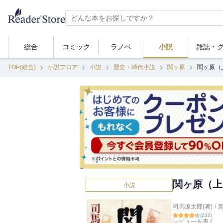
総合
コミック
ラノベ
小説
雑誌・
TOP(総合)
小説フロア
小説
歴史・時代小説
関ヶ原
関ヶ原（
関ヶ原（上
小説
司馬遼太郎(著)
/
(
232
)
レビューを書く