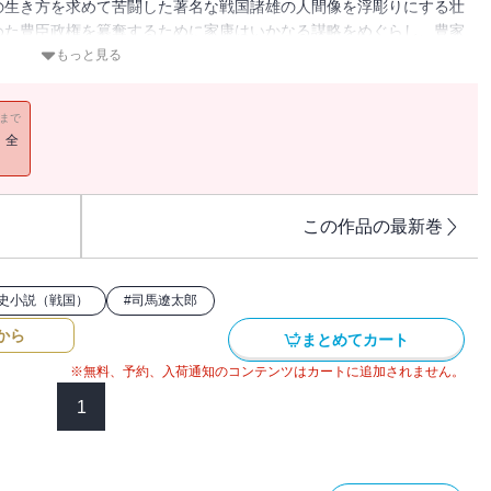
の生き方を求めて苦闘した著名な戦国諸雄の人間像を浮彫りにする壮
めた豊臣政権を簒奪するために家康はいかなる謀略をめぐらし、豊家
たのか？
もっと見る
11まで
！全
この作品の最新巻
史小説（戦国）
#
司馬遼太郎
から
まとめてカート
※無料、予約、入荷通知のコンテンツはカートに追加されません。
1