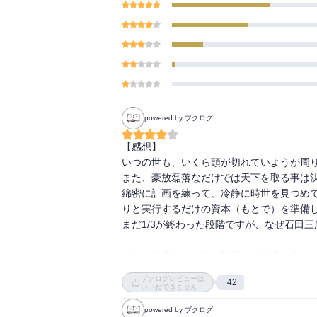
powered by ブクログ
【感想】

いつの世も、いくら頭が切れていようが周り
また、豪放磊落なだけでは天下を取る事は決
綿密に計画を練って、冷静に時世を見つめ
りと実行するだけの資本（もとで）を準備し
まだ1/3が終わった段階ですが、なぜ石田
ただ、家康のキャラの陰湿すぎる描き方に
感じが垣間見えましたね（笑）

ブクログレビューは
42
中巻・下巻が楽しみです。

いいねできません
powered by ブクログ