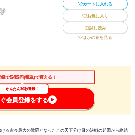
カートに入れる
)
商品
配信
お気に入り
試し読み
ほかの巻を見る
545
登録で
円(税込)で買える！
かんたん30秒登録！
ぐ会員登録をする
おける古今最大の戦闘となったこの天下分け目の決戦の起因から終結