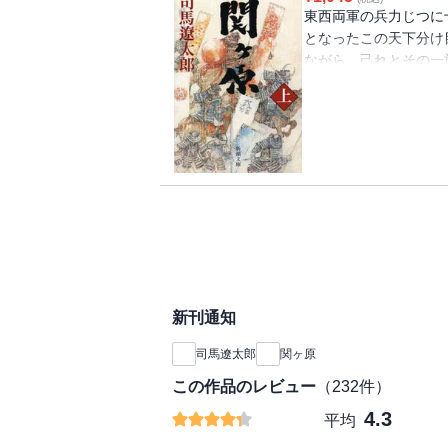
東西両軍の兵力じつに
となったこの天下分け
ながら、己れとその一
雄の人間像を浮彫りに
きはじめた豊臣政権を
らし、豊家安泰を守ろ
新刊通知
司馬遼太郎
関ヶ原
この作品のレビュー
（
232
件）
4.3
平均