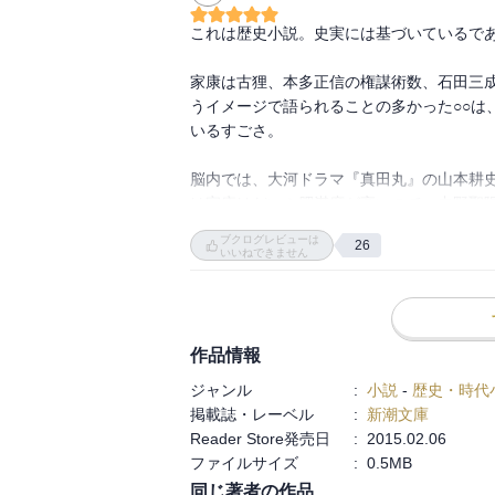
【あらすじ】

これは歴史小説。史実には基づいているであ
東西両軍の兵力じつに十数万、日本国内に
までを克明に描きながら、己れとその一族
家康は古狸、本多正信の権謀術数、石田三
大な歴史絵巻。

うイメージで語られることの多かった○○は
秀吉の死によって傾きはじめた豊臣政権を
いるすごさ。

する石田三成はいかに戦ったのか。

脳内では、大河ドラマ『真田丸』の山本耕
は家康はだいぶ肥満度が高いので、内野聖
【引用】

ブクログレビューは
1.斬るには、斬るだけの舞台がいる。

26
いいねできません
また、斬るにしてもそれがご当家の為になる
いま斬ったところで、一時の快をむさぼるだ
2.諸大名はもちろん庶民ですら「もう豊臣
作品情報
けばどの諸侯の財産もからっぽになった」と
加藤清正だけは違っていた。外征の最大の
ジャンル
:
小説
-
歴史・時代
いた。

掲載誌・レーベル
:
新潮文庫
Reader Store発売日
:
2015.02.06
3.時勢が動くのだ、いろんな役回りの人間
ファイルサイズ
:
0.5MB
が名将というものだ。

同じ著者の作品