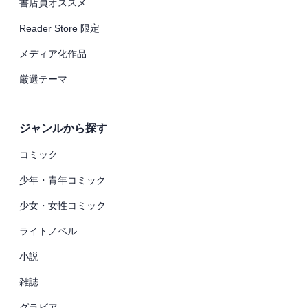
書店員オススメ
Reader Store 限定
メディア化作品
厳選テーマ
ジャンルから探す
コミック
少年・青年コミック
少女・女性コミック
ライトノベル
小説
雑誌
グラビア