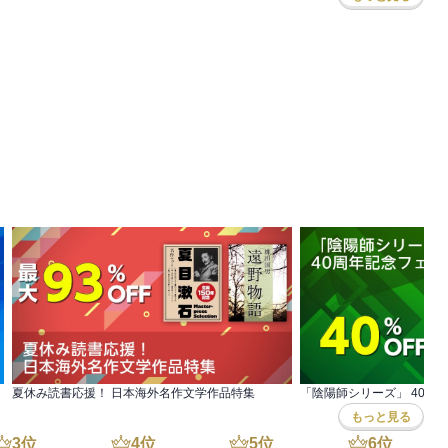
み、特に秀吉の天下継承戦ともいうべき賤ヶ岳(しずがたけ)の合戦
をたてている。

働く駆け引き上手というわけにはいかない。

た。自分の秀才と左近の軍事的才能をあわせれば天下無敵と思ったの
。

、斬るにしてもそれがご当家の為になるようにして斬らねばならぬ。
、一時の快をむさぼるだけのことだ。」

夏休み読書応援！ 日本海外名作文学作品特集
「陰陽師シリーズ」 40周
もっと見る
の頃からの妻だから、公私ともに秀吉のよき相談相手であった。

3
位
4
位
5
位
6
位