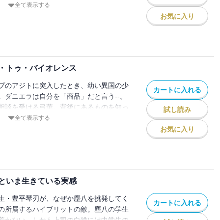
は狙撃のため、賭博が行われている建物の
全て表示する
を合わせる指先に力を込める――瞬間、知
お気に入り
けられた！ 女と揉めているうちに標的に
。戦闘開始！
・トゥ・バイオレンス
プのアジトに突入したとき、幼い異国の少
カートに入れる
。ダニエラは自分を「商品」だと言う--。
相談を受ける弓華。背後にあるものを知っ
試し読み
うに命令されるが、気分は乗らない。そん
全て表示する
屋＝ヤングガンの女子高生が襲いかかる！
お気に入り
みを抱いていた。しかも、塵八は仲間が拉
といま生きている実感
生・豊平琴刃が、なぜか塵八を挑発してく
カートに入れる
の所属するハイブリットの敵。塵八の学生
着かない。しかも上司の白猫には中学生の