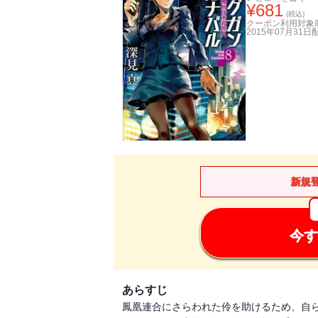
¥
681
(税込)
クーポン利用対象
2015年07月31日
新規
今す
あらすじ
鳳凰連合にさらわれた伶を助けるため、自