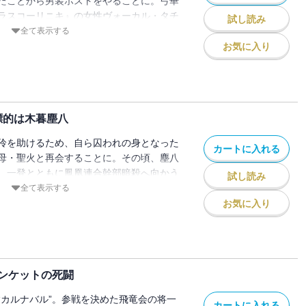
たことから男装ホストをやることに。弓華
ラスコーリニキ』の女性ヴォーカル・タチ
試し読み
つ、タチアナの魅力に惑わされ……!? そ
全て表示する
で韓国へ。しかし、教師として同行してい
お気に入り
らわれた。妹のユナと合流し、ハイブリッ
救出に向かう！
標的は木暮塵八
伶を助けるため、自ら囚われの身となった
カートに入れる
母・聖火と再会することに。その頃、塵八
、一登とともに鳳凰連合幹部暗殺へ向かう
試し読み
が！ 混乱しながらも生還する塵八。「な
全て表示する
ナバル』ってなんだ？」ハイブリッド、鳳
お気に入り
竜会、ヴェルシーナ、紅旗幇、翼心会の殺
の十字架を背負い、闘い続ける意味を探
ンケットの死闘
“カルナバル”。参戦を決めた飛竜会の将一
カートに入れる