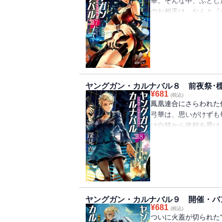
華。そんな中、ふとし
のお相手は、なんと『
アナ。香埜子を思いつ
の頃、塵八は修学旅行
たチェ・ミナが敵にさ
ドのヤングガンたちが
ヤングガン・カルナバル８ 前夜祭･
¥
681
(税込)
鳳凰連合にさらわれた
弓華は、思いがけずも
は白猫から依頼を受け
が、そこには巧妙な罠
ぁ、白猫さん…『カル
凰連合、豊平重工、飛
し屋たちが、それぞれ
す…。
ヤングガン・カルナバル９ 開催・バ
¥
681
(税込)
ついに火蓋が切られた