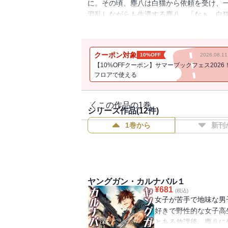
に。その頃、塵八は白猫から依頼を受け、
混乱しながらも生還する塵八。「なぁ、白
平重工、飛竜会、ヴェルシーナ、紅旗幇、
を探す…。
クーポン対象
10%OFF
2026.08.
【10%OFFクーポン】サマーブックフェス2026
フロアで使える
この作品の1巻
シリーズ作品(
12
件)
1巻から
新刊
ヤングガン・カルナバル１
¥
681
(税込)
女子が苦手で地味な男
好きで野性的な女子高
とある放課後、塵八に