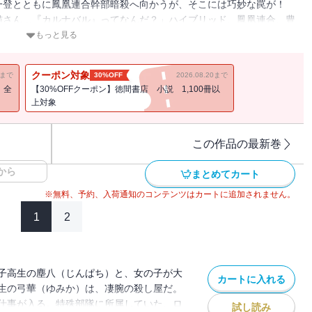
一登とともに鳳凰連合幹部暗殺へ向かうが、そこには巧妙な罠が！
猫さん…『カルナバル』ってなんだ？」ハイブリッド、鳳凰連合、豊
翼心会の殺し屋たちが、それぞれの十字架を背負い、闘い続ける意味
もっと見る
クーポン対象
11まで
30%OFF
2026.08.20まで
！全
【30%OFFクーポン】徳間書店 小説 1,100冊以
上対象
この作品の最新巻
から
まとめてカート
※無料、予約、入荷通知のコンテンツはカートに追加されません。
1
2
子高生の塵八（じんぱち）と、女の子が大
カートに入れる
生の弓華（ゆみか）は、凄腕の殺し屋だ。
仕事が入る。特殊部隊に所属していた、ロ
試し読み