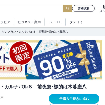
詳細検索
はじ
グラビア
ビジネス
・実用
BL・TL
タテヨミ
ヤングガン・カルナバル８ 前夜祭･標的は木暮塵八
・カルナバル８ 前夜祭･標的は木暮塵八
文庫
購入手続きに進む