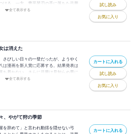
つける。一方、豊平琴刃の手に落ちた弓華
試し読み
設の地下で権力者たちの見世物になろうと
全て表示する
法娯楽施設かと思われたそこは、日本の防
お気に入り
、恐るべき計画の舞台であった……。
女は消えた
、さびしい日々の一登だったが、ようやく
カートに入れる
八は漫画を新人賞に応募する。結果発表は
落ち着かない。さらに弓華は見知らぬ男に
試し読み
に危機が迫っている」と告げられる。あわ
全て表示する
に潜入することになった塵八と弓華。塵八
お気に入り
つけられた過去をもつ一人の少女に惹かれ
々、やがて狩の季節
屋を辞めて」と言われ動揺を隠せない弓
カートに入れる