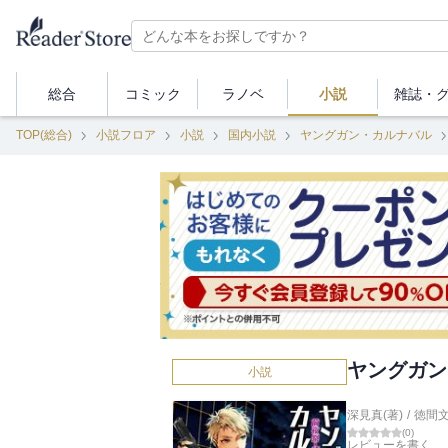
総合
コミック
ラノベ
小説
雑誌・
TOP(総合)
小説フロア
小説
国内小説
ヤングガン・カルナバル
ヤングガン
小説
深見真(著)
/
徳間
(
0
)
レビューを書く