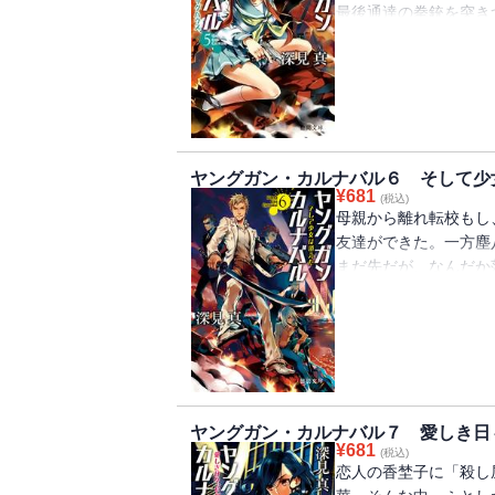
最後通達の拳銃を突き
は、豊平重工の極秘施
していた。悪趣味な違
衛政策を根本から覆す
ヤングガン・カルナバル６ そして少
¥
681
(税込)
母親から離れ転校もし
友達ができた。一方塵
まだ先だが、なんだか
つきまとわれ「久遠伶
ただしい中、別の高校
は鳳凰連合の組員に傷
ていく――。
ヤングガン・カルナバル７ 愛しき日
¥
681
(税込)
恋人の香埜子に「殺し