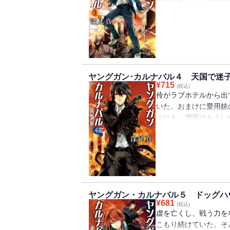
弟子をつけられてしま
つもりだった根津香埜
伶を思いつつデートす
乗っていたパトカーご
い」特殊部隊。どうす
ヤングガン･カルナバル４ 天国で迷
¥
715
(税込)
伶がラブホテルから出
いた。おまけに愛用銃
うにも、増田はもうい
の地図を渡す。そこに
グガンがいた。一方塵
に参加できることにな
珍しく感情をあらわに
る男、毒島将成とは何
ヤングガン・カルナバル５ ドッグハ
¥
681
(税込)
虚を亡くし、戦う力を
こもり続けていた。そ