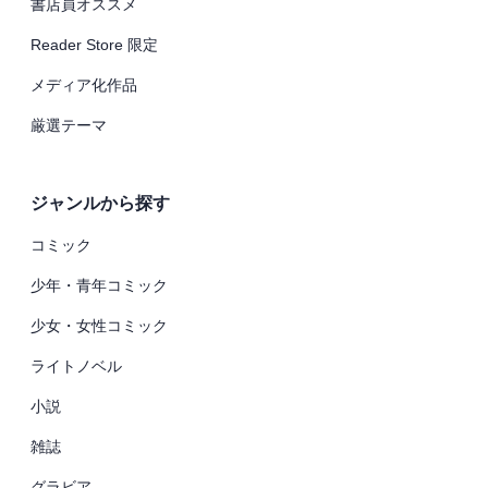
書店員オススメ
Reader Store 限定
メディア化作品
厳選テーマ
ジャンルから探す
コミック
少年・青年コミック
少女・女性コミック
ライトノベル
小説
雑誌
グラビア