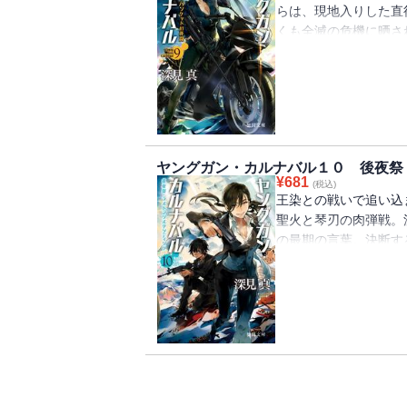
らは、現地入りした直
くも全滅の危機に晒さ
勢を築きたいハイブリ
部暗殺を提示される。
って、人質となってい
は……。
ヤングガン・カルナバル１０ 後夜祭
¥
681
(税込)
王染との戦いで追い込
聖火と琴刃の肉弾戦。
の最期の言葉。決断す
人の存在。声を出せな
将一。解明されるギャ
の真意。ある母娘の愛
び。生きてあの人に会
に決着！