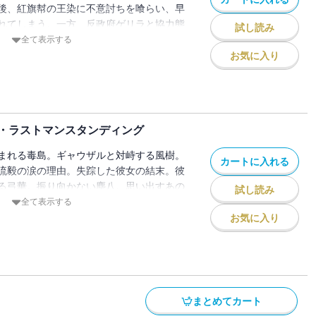
後、紅旗幇の王染に不意討ちを喰らい、早
れてしまう。一方、反政府ゲリラと協力態
試し読み
ッドは、引き替え条件に麻薬密売組織の幹
全て表示する
塵八とソニアが殺しに向かう中、聖火によ
お気に入り
る怜と仲間を天秤にかけられていた弓華
・ラストマンスタンディング
まれる毒島。ギャウザルと対峙する風樹。
カートに入れる
流毅の涙の理由。失踪した彼女の結末。彼
る弓華。振り向かない塵八。思い出すあの
試し読み
い謎の女性。もう一度自分を奮い立たせる
全て表示する
ウザルの“目”の謎。一登の前に現れる父親
お気に入り
のカタチ。大事なアナタが生きている喜
いたい。だから、闘う。カルナバル、つい
まとめてカート