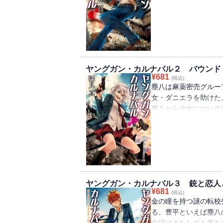
シア人の暗殺だ。塵八
中で息を潜めた。照準
らない女に銃を突きつ
気づかれてしまい……
ヤングガン・カルナバル２ バウンド
¥
681
(税込)
塵八は麻薬密売グルー
女・ダニエラを助けた
塵八から少女について
た白猫からは、殺すよ
な弓華の前に、殺し
彼女は弓華の実母に恨
致したと言うが!?
ヤングガン・カルナバル３ 銃と恋人
¥
681
(税込)
金の瞳を持つ謎の転校
る。豊平といえば塵八
生活はまたしても落ち