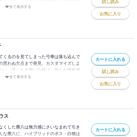
試し読み
ったのだ！ 一方、弓華は厄介払いをする
全て表示する
子と付き合うことに。片思いの相手・久遠
お気に入り
る日々を送っていたが、ある日、香埜子が
と爆撃され……。今度の敵は「存在しな
る、二人のヤングガン！
子
てくるのを見てしまった弓華は落ち込んで
カートに入れる
の思わぬ欠点まで発見。カスタマイズしよ
ない。悲しむ弓華に白猫は、新たな情報屋
試し読み
は高校の先輩・四谷塁と大阪からきたヤン
全て表示する
八は、久しぶりの休みに漫画研究会の合宿
お気に入り
った。護衛役の一登が白猫をたずねると、
した椿虚を目撃する。虚がそれほど警戒す
者なのか――？
ウス
なくした塵八は無力感にさいなまれて引き
カートに入れる
んな塵八に、ハイブリッドのボス・白猫は