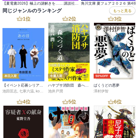
ら打ち首の大根を盗んだ老婆は、何故刑を免れたのか？

【夏電書2026】極上の謎解きを…… 講談社 真夏のミステリーフェア
石岡くん、電話一本で真相を解明してみせた御手洗のお手並みにま
同じジャンルのランキング
もっと見る
たしても茫然とするの巻。

1
位
2
位
3
位
●最後のディナー…里美に半ば脅されて、嫌々ながらも英会話教室に
通うことになった私。一番難易度の低い(！)クラスで出会った老人と
親交を深める私と里美は彼にディナーに招待されるが、その席で老
人は「神を見た！」と奇妙な言葉を吐き、その3日後、何者かに殺害
されてしまう。彼は何故、好きでもない英語を学んだのか。彼が見
た神の正体とは？

石岡くん、「ぼくは無理だよー、英語なんてもうぜーんぜん喋れな
本日入荷
今週入荷
50%OFF
いもの、からっきし、ひとっことも駄目」の巻。
【イベント応募シリアルコード付】池田匡志出演・オーディオフォトブック「あの日」SPECIAL EDITION（音声／動画付）
ハヤブサ消防団 森へつづく道
ばくうどの悪夢
池田匡志
,
七寒六温
,
konoko58
池井戸潤
,
村崎キコ
澤村伊智
4
位
5
位
6
位