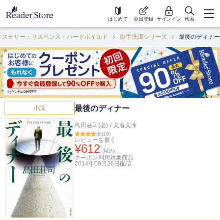
はじめて
会員登録
サインイン
検索
ミステリー・サスペンス・ハードボイルド
御手洗潔シリーズ
最後のディナー
最後のディナー
小説
島田荘司(著)
/
文春文庫
(
16
)
レビューを書く
¥
612
(税込)
クーポン利用対象商品
2014年09月26日
配信