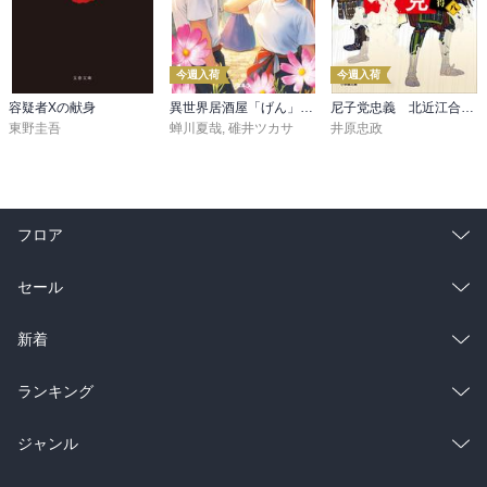
今週入荷
今週入荷
容疑者Xの献身
異世界居酒屋「げん」三杯目
尼子党忠義 北近江合戦心得〈八〉
東野圭吾
蝉川夏哉
,
碓井ツカサ
井原忠政
フロア
総合
コミック
セール
ラノベ
小説
総合
コミック
新着
雑誌・グラビア
ビジネス・実用
ラノベ
小説
総合
コミック
ランキング
BL・TL
雑誌・グラビア
ビジネス・実用
ラノベ
小説
総合
コミック
ジャンル