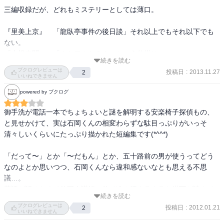
三編収録だが、どれもミステリーとしては薄口。

『里美上京』　「龍臥亭事件の後日談」それ以上でもそれ以下でも
ない。

『大根奇聞』　「んなアホな？！」という仕掛け。

続きを読む
『最後のディナー』　最悪の結末は回避されるが、寂しく哀しい作
ブクログレビューは
投稿日
:
2013.11.27
2
品。

いいねできません
powered by ブクログ
『最後のディナー』が一番御手洗シリーズらしい匂いを感じた。

横浜の何気ない風景や生活感の描写は流石としか言いようがない。

御手洗が電話一本でちょちょいと謎を解明する安楽椅子探偵もの、
と見せかけて、実は石岡くんの相変わらずな駄目っぷりがいっそ
個人的には犬坊里美がどうにも苦手。

清々しいくらいにたっぷり描かれた短編集です(*^^*)

読んでいると頭が痛くなってくる。

「だって〜」とか「〜だもん」とか、五十路前の男が使うってどう
また、彼女に振り回される石岡君の情けなさと言ったら・・・

なのよとか思いつつ、石岡くんなら違和感ないなとも思える不思
議…。

もう「異邦の騎士」は御手洗＆石岡の記録ではなく、

英語が話せなくて外国人講師の前で冷や汗タラタラな描写が読んで
石岡君が出版した創作物と思えてならない。

続きを読む
て居た堪れなくなるようなリアリティがありました(･･;)

ブクログレビューは
投稿日
:
2012.01.21
2
クラス分けの部分は思わず笑ってしまうような、情けないけどほの
いいねできません
本書は御手洗シリーズファンにとってボーナストラックのような短
ぼのさせる、石岡和巳、本領発揮！という感じ(*^^*)これは、石岡く