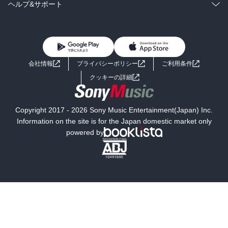
BL・TL
雑誌・グラビア
ビジネス・実用
ラノベ
小説
コミック
男性コミック
ヘルプ&サポート
BL・TL
雑誌・グラビア
ビジネス・実用
女性コミック
コミック誌
初めての方へ
ヘルプ
BL・TL
ライトノベル
男子向けラノベ
よくあるご質問
お問い合わせ
会社情報
プライバシーポリシー
ご利用条件
女子向けラノベ
小説
利用規約
クッキーの詳細
国内小説
海外小説
Copyright 2017 - 2026 Sony Music Entertainment(Japan) Inc.
ミステリー
SF
Information on the site is for the Japan domestic market only
powered by
歴史・時代小説
文学
雑誌
グラビア写真集
ボーイズラブ
ティーンズラブ
人文・思想・歴史
社会・政治・法律