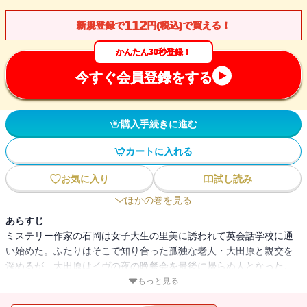
112
新規登録で
円(税込)で買える！
かんたん30秒登録！
今すぐ会員登録をする
購入手続きに進む
カートに入れる
お気に入り
試し読み
ほかの巻を見る
あらすじ
ミステリー作家の石岡は女子大生の里美に誘われて英会話学校に通
い始めた。ふたりはそこで知り合った孤独な老人・大田原と親交を
深めるが、大田原はイヴの夜の晩餐会を最後に帰らぬ人となった。
老人はなぜ、「神を見た！」と叫んだのか。御手洗が見抜いた真相
もっと見る
とは？ 「龍臥亭事件」の犬坊里美が再登場！ 表題作など全３