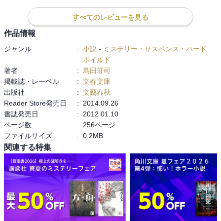
編集かと。
んファンには堪らんのではないでしょうか（笑）。

すべてのレビューを見る
逆に言えば、御手洗ファンにはちょっと物足りないかもしれませ
作品情報
ん。出番は解決部分だけ、しかも電話越し。ミステリとしても、短
ジャンル
:
小説
-
ミステリー・サスペンス・ハード
編ということを差し引いても島田作品にしては軽いような。でも、
ボイルド
御手洗の推理に、へー！ほー‼と感心しきりな石岡くんは健在なの
著者
:
島田荘司
で、二人の掛け合いが好きなシリーズファンの方にはもちろん楽し
掲載誌・レーベル
:
文春文庫
めるのではないかと(*^^*)

出版社
:
文藝春秋
Reader Store発売日
:
2014.09.26
あと、龍臥亭は未読なのですが、里美という女性がとても魅力的で
書誌発売日
:
2012.01.10
すね( ^ ^ )石岡くんを手のひらの上で転がすのがまあ上手い（笑）。

ページ数
:
256ページ
ファイルサイズ
:
0.2MB
関連する特集
●里美上京…龍臥亭事件で知り合った犬坊里美が横浜の大学に編入し
た。突然の再会に驚きながらも、知らず高揚する私に彼女が切り出
したのはーー講演会の依頼⁈

石岡くん、「だってぼくは、講演なんてできないんだもん。向いて
ないんだもん」の巻。

●大根奇聞…里美の恩師から聞かされた200年前の小さな謎。盗んだ