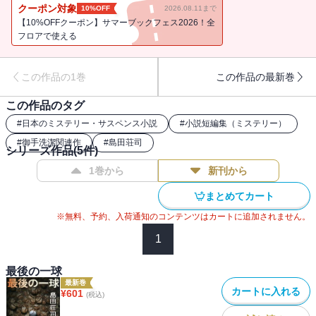
篇。
クーポン対象
10%OFF
2026.08.11まで
【10%OFFクーポン】サマーブックフェス2026！全
フロアで使える
この作品の1巻
この作品の最新巻
この作品のタグ
#
日本のミステリー・サスペンス小説
#
小説短編集（ミステリー）
#
御手洗潔関連作
#
島田荘司
シリーズ作品(
5
件)
1巻から
新刊から
まとめてカート
※無料、予約、入荷通知のコンテンツはカートに追加されません。
1
最後の一球
最新巻
カートに入れる
¥
601
(税込)