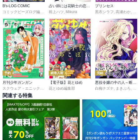
B's-LOG COMIC
占い師には花騎士の恋心が見えています
プリンセス
コミックビーズログ編集部
裕上ハツ
,
Mikura
黒衣シラフ
,
高瀬わか
,
石田
予約
続巻入荷
完結
月刊少年ガンガン
【電子版】花とゆめ
悪役令嬢の中の人～断罪された転生者のため嘘つきヒロインに復讐いたします～ 【連載版】
スクウェア・エニックス
,
matoba
花とゆめ編集部
,
つみきどう
,
石原宙
,
菖蒲
白梅ナズナ
,
まきぶろ
,
紫真
関連する特集