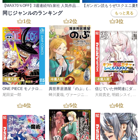
【MAX70％OFF】3週連続!!白泉社 人気作品 夏の特大割引フェア 第3弾
同じジャンルのランキング
もっと見る
1
位
2
位
3
位
今週入荷
今週入荷
今週入荷
ONE PIECE モノクロ版 115
異世界居酒屋「のぶ」(22)
信じていた仲間達にダンジョン奥地で殺されかけたがギフト『無限ガチャ』でレベル９９９９の仲間達を手に入れて元パーティーメンバーと世界に復讐＆『ざまぁ！』します！（２３）
尾田栄一郎
蝉川夏哉
,
ヴァージニア二等兵
大前貴史
,
転
,
明鏡シスイ
,
ｔｅ
4
位
5
位
6
位