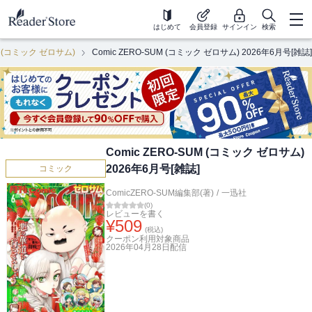
はじめて
会員登録
サインイン
検索
UM (コミック ゼロサム)
Comic ZERO-SUM (コミック ゼロサム) 2026年6月号[雑誌]
Comic ZERO-SUM (コミック ゼロサム)
2026年6月号[雑誌]
コミック
ComicZERO-SUM編集部(著)
/
一迅社
(
0
)
レビューを書く
¥
509
(税込)
クーポン利用対象商品
2026年04月28日
配信