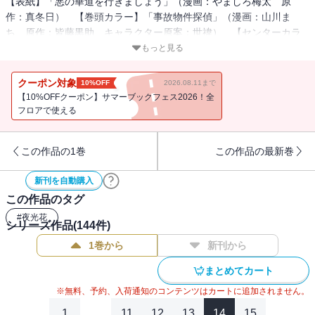
【表紙】「悪の華道を行きましょう」（漫画：やましろ梅太 原
作：真冬日） 【巻頭カラー】「事故物件探偵」（漫画：山川ま
ち 原作：皆藤黒助 キャラクター原案：世禕） 【センターカラ
ー】「にえみこ」（アラスカぱん） 「さいごの魔女のお祝い」
もっと見る
（安達園丸） 【全収録作品】「ふつつかな悪女ではございますが
～雛宮蝶鼠とりかえ伝～」（コミック：尾羊英 原作：中村颯希
クーポン対象
10%OFF
2026.08.11まで
キャラクター原案：ゆき哉） 【番外編】「悲劇の元凶となる最強
【10%OFFクーポン】サマーブックフェス2026！全
外道ラスボス女王は民の為に尽くします。 The Savior's Pride」（作
フロアで使える
画：かわのあきこ ネーム構成：瀬上あきら 原作：天壱 キャラ
クター原案：鈴ノ助） 「怪異の掃除人・曽根崎慎司の事件ファイ
この作品の1巻
この作品の最新巻
ル」（漫画：八橋はち 原作：長埜恵） 「わたしの創った千年王
国 天才魔導師の自由気ままな転生無双譚」（コミック：森野リエ
新刊を自動購入
タ 原作：クレハ キャラクター原案：緋原ヨウ） 「晴明様のお
この作品のタグ
っしゃることには 平安陰陽診療録」（漫画：いなる 原作：田井
ノエル 医療監修：山科章） 「君はいつしか毒になる」（朝賀
#
夜光花
シリーズ作品(
144
件)
庵） 【番外編】「令嬢ランキング～ランク圏外の落ちこぼれ令
1巻から
新刊から
嬢、伝説の聖女と入れ替わる～」（漫画：黒コマリ 原作：別府マ
コト） 「花燭の白」（高山しのぶ） 「宝石商リチャード氏の謎
まとめてカート
鑑定」（漫画：あかつき三日 原作：辻村七子 キャラクター原
※無料、予約、入荷通知のコンテンツはカートに追加されません。
案：雪広うたこ） 「樹海の魔女」（遊行寺たま） 「女王の狗」
（ヨシカズ） 「家政魔導士の異世界生活～冒険中の家政婦業承り
1
...
11
12
13
14
15