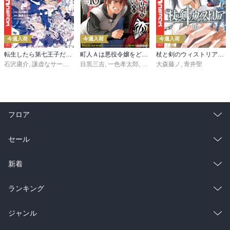
今週入荷
今週入荷
今週入荷
転生したら第七王子だったので、気ままに魔術を極めます（２４）
町人Ａは悪役令嬢をどうしても救いたい ～どぶと空と氷の姫君～１０【電子書店共通特典イラスト付】
杖と剣のウィストリア（１６）
石沢庸介
,
謙虚なサークル
,
メル。
目黒三吉
,
一色孝太郎
,
Parum
大森藤ノ
,
青井聖
フロア
総合
コミック
セール
ラノベ
小説
総合
コミック
新着
雑誌・グラビア
ビジネス・実用
ラノベ
小説
総合
コミック
ランキング
BL・TL
雑誌・グラビア
ビジネス・実用
ラノベ
小説
総合
コミック
ジャンル