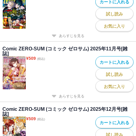
カートに入れる
り】「もっと笑えばいいのに」（Chobi） ※「魔法使いの約束
COMIC」「Fate/Grand Order -mortalis:stella-」は都合により休載さ
試し読み
せていただきます。※本電子書籍の表紙・目次・広告・情報・価格
は、紙で発行した当時のものとなります。電子版に付録は含まれて
お気に入り
おりません。また、作品のラインナップ・記事等が目次と異なる場
合もございます。何卒ご了承ください。
あらすじを見る
Comic ZERO-SUM (コミック ゼロサム) 2025年11月号[雑
誌]
¥
509
(税込)
カートに入れる
試し読み
お気に入り
あらすじを見る
Comic ZERO-SUM (コミック ゼロサム) 2025年12月号[雑
誌]
¥
509
(税込)
カートに入れる
試し読み