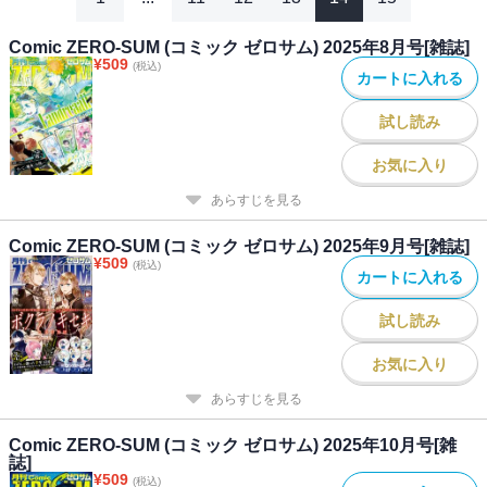
ます！～」（コミック：おの秋人 原作：文庫妖 キャラクター原
案：なま） 「Landreaall」（おがきちか） 「繰り巫女あやかし夜
Comic ZERO-SUM (コミック ゼロサム) 2025年8月号[雑誌]
¥
509
噺」（漫画：提灯あんこ 原作：日向夏） 「竜騎士のお気に入
(税込)
カートに入れる
り」（コミック：蒼崎律 原作：織川あさぎ キャラクター原案：
伊藤明十） 「ルーチェと白の契約」（御巫桃也） 「乙女ゲーム
試し読み
の破滅フラグしかない悪役令嬢に転生してしまった…」（キャラク
ター原案・コミック：ひだかなみ 原作：山口悟） 「旦那様は終
お気に入り
末兵器」（雨宮由樹＆市原ゆき乃） 「ボクラノキセキ」（久米田
あらすじを見る
夏緒） 「烈火の血族」（漫画：honomi 原作：夜光花 キャラク
ター原案：奈良千春） 「神作家・紫式部のありえない日々」（D・
Comic ZERO-SUM (コミック ゼロサム) 2025年9月号[雑誌]
キッサン） 【番外編】「復讐は合法的に」（漫画：和サン 原
¥
509
(税込)
カートに入れる
作：三日市零） 「ヴァンパイア・溺愛パラダイス」（漫画：へ
き 原作：碧井こなつ） 「暗号解読士 九條キリヤの事件簿」（コ
試し読み
ミック：ましの 原作：桜川ヒロ キャラクター原案：アオジマイ
コ） 「虫かぶり姫」（コミック：喜久田ゆい 原作：由唯 キャ
お気に入り
ラクター原案：椎名咲月） 「神クズ☆アイドル」（いそふらぼん
肘樹） 【最終回】「警視庁魔獣対策室 狼刑事と目覚めの賢者」
あらすじを見る
（漫画：アズマミドリ 原作：ヨシビロコウ キャラクター原案：
Comic ZERO-SUM (コミック ゼロサム) 2025年10月号[雑
巖本英利） 【最終回】「泡沫のムジナ」（会田小路ちょこぷでぃ
誌]
んぐ） 「彼に依頼してはいけません」（雪広うたこ） 【読み切
¥
509
(税込)