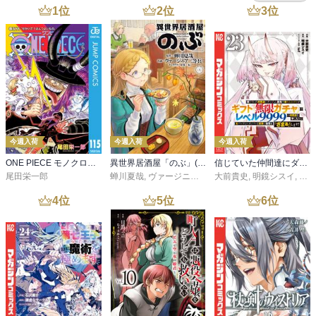
1
位
2
位
3
位
今週入荷
今週入荷
今週入荷
ONE PIECE モノクロ版 115
異世界居酒屋「のぶ」(22)
信じていた仲間達にダンジョン奥地で殺されかけたがギフト『無限ガチャ』でレベル９９９９の仲間達を手に入れて元パーティーメンバーと世界に復讐＆『ざまぁ！』します！（２３）
尾田栄一郎
蝉川夏哉
,
ヴァージニア二等兵
大前貴史
,
転
,
明鏡シスイ
,
ｔｅ
4
位
5
位
6
位