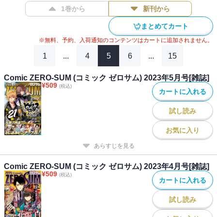
記」(宮本福助)/「星の雨月の下僕」(喜久田ゆい)/「天球儀セフィラ
1巻から
新刊から
ノーツ」(瀬之たつね＆高宮あや)/「コーセルテルの竜術士～子竜物
語～」(石動あゆま)/「百花繚乱録」(蒔原櫻子原作：高殿円)/「天使
まとめてカート
時計」(渡辺うな原作：ゆうきあずさ)/「破天荒遊戯」(遠藤海成)※本
※無料、予約、入荷通知のコンテンツはカートに追加されません。
電子書籍の表紙・目次・広告・情報・価格は、紙で発行した当時の
ものとなります。電子版に付録は含まれておらず、応募者全員サー
1
...
4
5
6
...
15
ビス・プレゼント・アンケート等への応募はできません。何卒ご了
承ください。
Comic ZERO-SUM (コミック ゼロサム) 2023年5月号[雑誌]
¥
509
(税込)
カートに入れる
試し読み
お気に入り
あらすじを見る
Comic ZERO-SUM (コミック ゼロサム) 2023年4月号[雑誌]
¥
509
(税込)
カートに入れる
試し読み