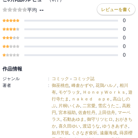
宮本福助
佐倉牡丹
上田信舟
マーベラス
石動あゆま
--
レビューを書く
平均
御守リツヒロ
おがきちか
喜久田ゆい
渡辺うな
ゆうきあずさ
如月芳規
くさなぎ俊祈
遠藤海成
蒔原櫻子
高木しげよし
0
綾奈ゆにこ
美川べるの
鈴本純
0
Comic ZERO-SUM (コミック ゼロサム
0
0
0
作品情報
ジャンル
:
コミック
-
コミック誌
著者
:
御巫桃也
,
峰倉かずや
,
花鶏ハルノ
,
相川
有
,
モゲラッタ
,
ＨｏｎｅｙＷｏｒｋｓ
,
遊
行寺たま
,
ｎａｋｅｄ ａｐｅ
,
高山しの
ぶ
,
片桐いくみ
,
二宮愛
,
雪広うたこ
,
高殿
円
,
宮本福助
,
佐倉牡丹
,
上田信舟
,
マーベ
ラス
,
石動あゆま
,
御守リツヒロ
,
おがきち
か
,
喜久田ゆい
,
渡辺うな
,
ゆうきあずさ
,
如月芳規
,
くさなぎ俊祈
,
遠藤海成
,
蒔原櫻