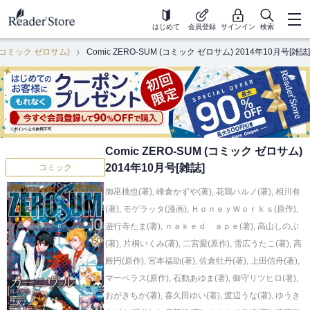
はじめて
会員登録
サインイン
検索
M (コミック ゼロサム)
Comic ZERO-SUM (コミック ゼロサム) 2014年10月号[雑誌]
Comic ZERO-SUM (コミック ゼロサム)
2014年10月号[雑誌]
コミック
御巫桃也(著)
,
峰倉かずや(著)
,
花鶏ハルノ(著)
,
相川有
(著)
,
モゲラッタ(漫画)
,
ＨｏｎｅｙＷｏｒｋｓ(原作)
,
遊行寺たま(著)
,
ｎａｋｅｄ ａｐｅ(著)
,
高山しのぶ
(著)
,
片桐いくみ(著)
,
二宮愛(原作)
,
雪広うたこ(著)
,
高
殿円(原作)
,
宮本福助(著)
,
佐倉牡丹(著)
,
上田信舟(著)
,
マーベラス(原作)
,
石動あゆま(著)
,
御守リツヒロ(著)
,
おがきちか(著)
,
喜久田ゆい(著)
,
渡辺うな(著)
,
ゆうき