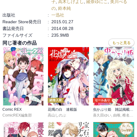
子
,
高木しげよし
,
綾奈ゆにこ
,
美川べる
の
,
鈴本純
出版社
:
一迅社
Reader Store発売日
:
2015.01.27
書誌発売日
:
2014.08.28
ファイルサイズ
:
235.9MB
同じ著者の作品
もっと見る
続巻入荷
セールあり
Comic REX
花燭の白 連載版
虫かぶり姫 雑誌掲載分冊版
ComicREX編集部
高山しのぶ
喜久田ゆい
,
由唯
,
椎名咲月