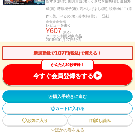
あずさ(原作)
,
如月芳規(著)
,
くさなぎ俊祈(著)
,
遠藤海
成(著)
,
蒔原櫻子(著)
,
高木しげよし(著)
,
綾奈ゆにこ(原
作)
,
美川べるの(著)
,
鈴本純(著)
/
一迅社
(
0
)
レビューを書く
¥
607
(税込)
クーポン利用対象商品
2015年01月27日
配信
107
新規登録で
円(税込)で買える！
かんたん30秒登録！
今すぐ会員登録をする
購入手続きに進む
カートに入れる
お気に入り
試し読み
ほかの巻を見る