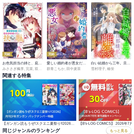
完結
完結
お色気担当の姉と、庇護欲担当の妹に挟まれた私（コミック）
愛しい婚約者が悪女だなんて馬鹿げてる！ ～全てのフラグは俺が折る～
白い結婚から三年。旦那様、私と離縁してください(話売り)
みささぎ楓李
,
完菜
,
双葉はづき
群青こちか
,
田中麦茶
雪村理子
,
椿蛍
関連する特集
【ガンガン読もうぜ!スクエニ夏祭り!!2026】 月刊少年ガンガン バックナンバー特価
同じジャンルのランキング
もっと見る