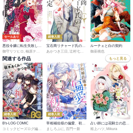
セールあり
続巻入荷
悪役令嬢に転生失敗して勝ちヒロインになってしまいました
宝石商リチャード氏の謎鑑定
ルーチェと白の契約
御守リツヒロ
,
柚原テイル
あかつき三日
,
辻村七子
,
雪広うたこ
御巫桃也
関連する作品
もっと見る
続巻入荷
続巻入荷
B's-LOG COMIC
宰相補佐様の偏愛、初恋につき
占い師には花騎士の恋心が見えています
コミックビーズログ編集部
ましろぷに
,
百門一新
裕上ハツ
,
Mikura