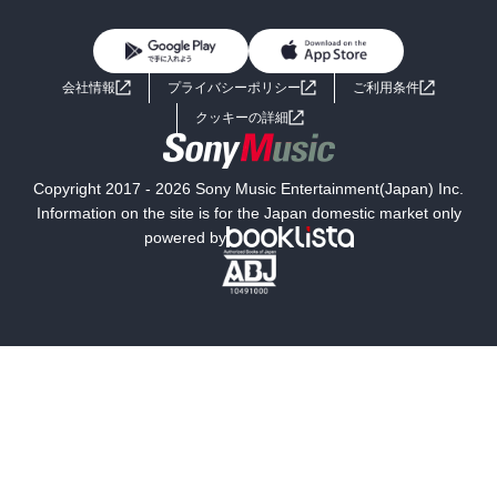
BL・TL
雑誌・グラビア
ビジネス・実用
女性コミック
コミック誌
初めての方へ
ヘルプ
BL・TL
ライトノベル
男子向けラノベ
よくあるご質問
お問い合わせ
会社情報
プライバシーポリシー
ご利用条件
女子向けラノベ
小説
利用規約
クッキーの詳細
国内小説
海外小説
Copyright 2017 - 2026 Sony Music Entertainment(Japan) Inc.
ミステリー
SF
Information on the site is for the Japan domestic market only
powered by
歴史・時代小説
文学
雑誌
グラビア写真集
ボーイズラブ
ティーンズラブ
人文・思想・歴史
社会・政治・法律
ビジネス・経済
サイエンス・テクノロジー