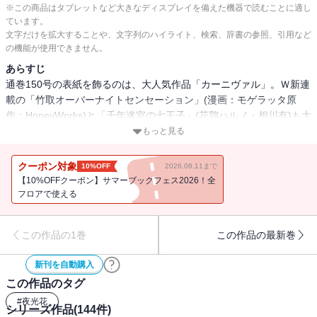
※この商品はタブレットなど大きなディスプレイを備えた機器で読むことに適し
ています。
文字だけを拡大することや、文字列のハイライト、検索、辞書の参照、引用など
の機能が使用できません。
あらすじ
通巻150号の表紙を飾るのは、大人気作品「カーニヴァル」。Ｗ新連
載の「竹取オーバーナイトセンセーション」(漫画：モゲラッタ原
作：HoneyWorks)と「千年迷宮の七王子」(花鶏ハルノ・相川有)も大
注目!!【収録作品】「最遊記RELOAD BLAST」(峰倉かずや)/
もっと見る
「WORLDEND：DEBUGGER」(御守リツヒロ)/「カーニヴァル」(御
巫桃也)/「あまつき」(高山しのぶ)/「魔界王子devils and realist」(雪
クーポン対象
10%OFF
2026.08.11まで
広うたこ原作：高殿円)/「それが世界のフツーになる」(漫画：高木
【10%OFFクーポン】サマーブックフェス2026！全
しげよし原作：綾奈ゆにこ)/「ハルシオン」(naked ape)/「竹取オー
フロアで使える
バーナイトセンセーション」(漫画：モゲラッタ原作：HoneyWorks)/
「ストレンジ・プラス」(美川べるの)/「執事M」(佐倉牡丹)/
この作品の1巻
この作品の最新巻
「CLAY・LORD-土の王-」(鈴本純)/「幕末Rock-howling soul-」(上
田信舟原作：マーベラス)/「メメント†モリ」(くさなぎ俊祈)/「千年
新刊を自動購入
迷宮の七王子」(花鶏ハルノ・相川有)/「Landreaall」(おがきちか)/
この作品のタグ
「Are you Alice？」(漫画：片桐いくみ原作：二宮愛)/「ハスク・エデ
ィン」(如月芳規)/「テル・セル」(遊行寺たま)/「拝み屋横丁顛末
#
夜光花
シリーズ作品(
144
件)