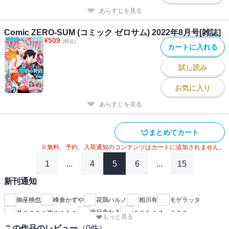
あらすじを見る
Comic ZERO-SUM (コミック ゼロサム) 2022年8月号[雑誌]
¥
509
(税込)
カートに入れる
試し読み
お気に入り
あらすじを見る
まとめてカート
※無料、予約、入荷通知のコンテンツはカートに追加されません。
1
...
4
5
6
...
15
新刊通知
御巫桃也
峰倉かずや
花鶏ハルノ
相川有
モゲラッタ
ＨｏｎｅｙＷｏｒｋｓ
遊行寺たま
ｎａｋｅｄ ａｐｅ
もっと見る
高山しのぶ
片桐いくみ
二宮愛
雪広うたこ
高殿円
この作品のレビュー
（
0
件）