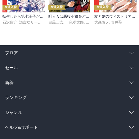
今週入荷
今週入荷
今週入荷
転生したら第七王子だったので、気ままに魔術を極めます（２４）
町人Ａは悪役令嬢をどうしても救いたい ～どぶと空と氷の姫君～１０【電子書店共通特典イラスト付】
杖と剣のウィストリア（１６）
石沢庸介
,
謙虚なサークル
,
メル。
目黒三吉
,
一色孝太郎
,
Parum
大森藤ノ
,
青井聖
フロア
総合
コミック
セール
ラノベ
小説
総合
コミック
新着
雑誌・グラビア
ビジネス・実用
ラノベ
小説
総合
コミック
ランキング
BL・TL
雑誌・グラビア
ビジネス・実用
ラノベ
小説
総合
コミック
ジャンル
BL・TL
雑誌・グラビア
ビジネス・実用
ラノベ
小説
コミック
男性コミック
ヘルプ&サポート