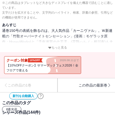
※この商品はタブレットなど大きなディスプレイを備えた機器で読むことに適し
ています。
文字だけを拡大することや、文字列のハイライト、検索、辞書の参照、引用など
の機能が使用できません。
あらすじ
通巻150号の表紙を飾るのは、大人気作品「カーニヴァル」。Ｗ新連
載の「竹取オーバーナイトセンセーション」(漫画：モゲラッタ原
作：HoneyWorks)と「千年迷宮の七王子」(花鶏ハルノ・相川有)も大
注目!!【収録作品】「最遊記RELOAD BLAST」(峰倉かずや)/
もっと見る
「WORLDEND：DEBUGGER」(御守リツヒロ)/「カーニヴァル」(御
巫桃也)/「あまつき」(高山しのぶ)/「魔界王子devils and realist」(雪
クーポン対象
10%OFF
2026.08.11まで
広うたこ原作：高殿円)/「それが世界のフツーになる」(漫画：高木
【10%OFFクーポン】サマーブックフェス2026！全
しげよし原作：綾奈ゆにこ)/「ハルシオン」(naked ape)/「竹取オー
フロアで使える
バーナイトセンセーション」(漫画：モゲラッタ原作：HoneyWorks)/
「ストレンジ・プラス」(美川べるの)/「執事M」(佐倉牡丹)/
この作品の1巻
この作品の最新巻
「CLAY・LORD-土の王-」(鈴本純)/「幕末Rock-howling soul-」(上
田信舟原作：マーベラス)/「メメント†モリ」(くさなぎ俊祈)/「千年
新刊を自動購入
迷宮の七王子」(花鶏ハルノ・相川有)/「Landreaall」(おがきちか)/
この作品のタグ
「Are you Alice？」(漫画：片桐いくみ原作：二宮愛)/「ハスク・エデ
ィン」(如月芳規)/「テル・セル」(遊行寺たま)/「拝み屋横丁顛末
#
夜光花
シリーズ作品(
144
件)