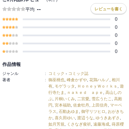
宮本福助
佐倉牡丹
上田信舟
マーベラス
石動あゆま
--
レビューを書く
平均
御守リツヒロ
おがきちか
喜久田ゆい
渡辺うな
ゆうきあずさ
如月芳規
くさなぎ俊祈
遠藤海成
蒔原櫻子
高木しげよし
0
綾奈ゆにこ
美川べるの
鈴本純
0
Comic ZERO-SUM (コミック ゼロサム
0
0
0
作品情報
ジャンル
:
コミック
-
コミック誌
著者
:
御巫桃也
,
峰倉かずや
,
花鶏ハルノ
,
相川
有
,
モゲラッタ
,
ＨｏｎｅｙＷｏｒｋｓ
,
遊
行寺たま
,
ｎａｋｅｄ ａｐｅ
,
高山しの
ぶ
,
片桐いくみ
,
二宮愛
,
雪広うたこ
,
高殿
円
,
宮本福助
,
佐倉牡丹
,
上田信舟
,
マーベ
ラス
,
石動あゆま
,
御守リツヒロ
,
おがきち
か
,
喜久田ゆい
,
渡辺うな
,
ゆうきあずさ
,
如月芳規
,
くさなぎ俊祈
,
遠藤海成
,
蒔原櫻