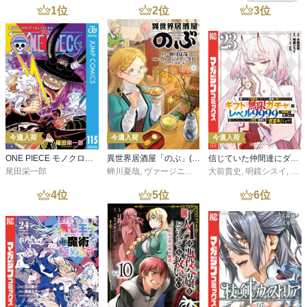
1
位
2
位
3
位
今週入荷
今週入荷
今週入荷
ONE PIECE モノクロ版 115
異世界居酒屋「のぶ」(22)
信じていた仲間達にダンジョン奥地で殺されかけたがギフト『無限ガチャ』でレベル９９９９の仲間達を手に入れて元パーティーメンバーと世界に復讐＆『ざまぁ！』します！（２３）
尾田栄一郎
蝉川夏哉
,
ヴァージニア二等兵
大前貴史
,
転
,
明鏡シスイ
,
ｔｅ
4
位
5
位
6
位