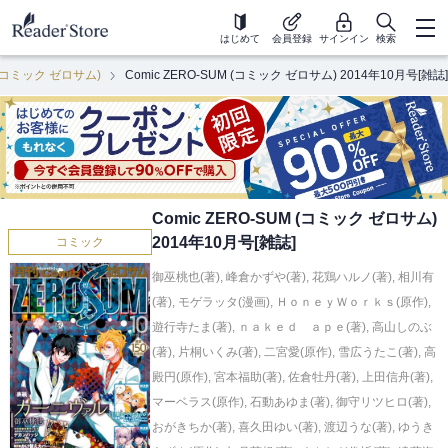
はじめて
会員登録
サインイン
検索
M (コミック ゼロサム)
Comic ZERO-SUM (コミック ゼロサム) 2014年10月号[雑誌]
Comic ZERO-SUM (コミック ゼロサム)
2014年10月号[雑誌]
コミック
御巫桃也(著)
,
峰倉かずや(著)
,
花鶏ハルノ(著)
,
相川有
(著)
,
モゲラッタ(漫画)
,
ＨｏｎｅｙＷｏｒｋｓ(原作)
,
遊行寺たま(著)
,
ｎａｋｅｄ ａｐｅ(著)
,
高山しのぶ
(著)
,
片桐いくみ(著)
,
二宮愛(原作)
,
雪広うたこ(著)
,
高
殿円(原作)
,
宮本福助(著)
,
佐倉牡丹(著)
,
上田信舟(著)
,
マーベラス(原作)
,
石動あゆま(著)
,
御守リツヒロ(著)
,
おがきちか(著)
,
喜久田ゆい(著)
,
渡辺うな(著)
,
ゆうき