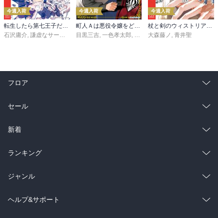
今週入荷
今週入荷
今週入荷
転生したら第七王子だったので、気ままに魔術を極めます（２４）
町人Ａは悪役令嬢をどうしても救いたい ～どぶと空と氷の姫君～１０【電子書店共通特典イラスト付】
杖と剣のウィストリア（１６）
石沢庸介
,
謙虚なサークル
,
メル。
目黒三吉
,
一色孝太郎
,
Parum
大森藤ノ
,
青井聖
フロア
総合
コミック
セール
ラノベ
小説
総合
コミック
新着
雑誌・グラビア
ビジネス・実用
ラノベ
小説
総合
コミック
ランキング
BL・TL
雑誌・グラビア
ビジネス・実用
ラノベ
小説
総合
コミック
ジャンル
BL・TL
雑誌・グラビア
ビジネス・実用
ラノベ
小説
コミック
男性コミック
ヘルプ&サポート