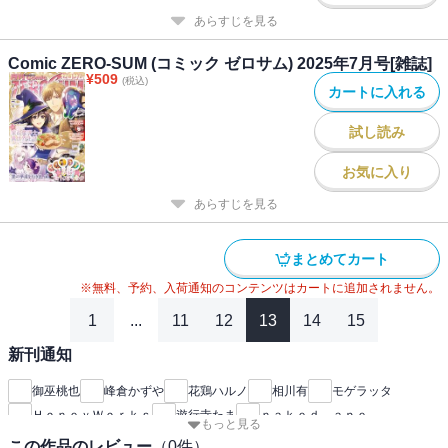
あらすじを見る
Comic ZERO-SUM (コミック ゼロサム) 2025年7月号[雑誌]
¥
509
(税込)
カートに入れる
試し読み
お気に入り
あらすじを見る
まとめてカート
※無料、予約、入荷通知のコンテンツはカートに追加されません。
1
...
11
12
13
14
15
新刊通知
御巫桃也
峰倉かずや
花鶏ハルノ
相川有
モゲラッタ
ＨｏｎｅｙＷｏｒｋｓ
遊行寺たま
ｎａｋｅｄ ａｐｅ
もっと見る
高山しのぶ
片桐いくみ
二宮愛
雪広うたこ
高殿円
この作品のレビュー
（
0
件）