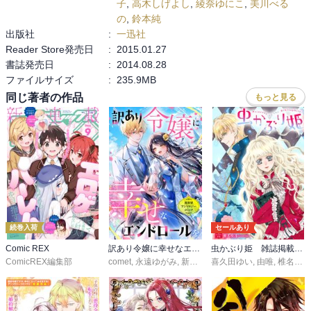
子
,
高木しげよし
,
綾奈ゆにこ
,
美川べる
の
,
鈴本純
出版社
:
一迅社
Reader Store発売日
:
2015.01.27
書誌発売日
:
2014.08.28
ファイルサイズ
:
235.9MB
同じ著者の作品
もっと見る
続巻入荷
セールあり
Comic REX
訳あり令嬢に幸せなエンドロールを 異世界アンソロジーコミック
虫かぶり姫 雑誌掲載分冊版
ComicREX編集部
comet
,
永遠ゆがみ
,
新星緒
,
桃月あおね
喜久田ゆい
,
,
池中織奈
由唯
,
椎名咲月
,
ひな