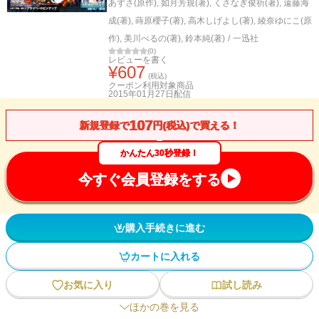
あずさ(原作)
,
如月芳規(著)
,
くさなぎ俊祈(著)
,
遠藤海
成(著)
,
蒔原櫻子(著)
,
高木しげよし(著)
,
綾奈ゆにこ(原
作)
,
美川べるの(著)
,
鈴本純(著)
/
一迅社
(
0
)
レビューを書く
¥
607
(税込)
クーポン利用対象商品
2015年01月27日
配信
107
新規登録で
円(税込)で買える！
かんたん30秒登録！
今すぐ会員登録をする
購入手続きに進む
カートに入れる
お気に入り
試し読み
ほかの巻を見る