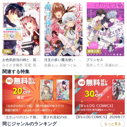
完結
続巻入荷
お色気担当の姉と、庇護欲担当の妹に挟まれた私（コミック）
注文の多い魔法使い 契約花嫁はおねだり上手な最強魔術師に溺愛されています！？
プリンセス
みささぎ楓李
,
完菜
,
双葉はづき
佐藤もぶ
,
花坂つぐみ
,
桜花舞
黒衣シラフ
,
高瀬わか
,
石田
関連する特集
「土かぶりのエレナ姫」「愛され皇妃のゆううつ」 待望の新刊♪ LaLa＆メロディ新刊フェア
同じジャンルのランキング
もっと見る