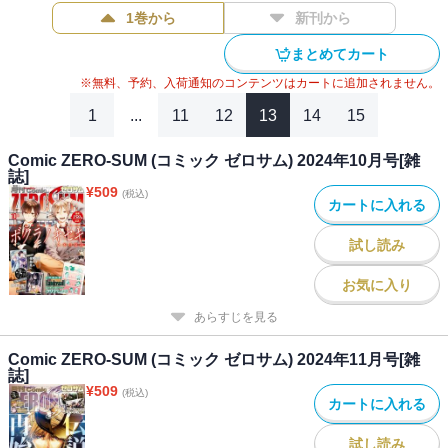
記」(宮本福助)/「星の雨月の下僕」(喜久田ゆい)/「天球儀セフィラ
1巻から
新刊から
ノーツ」(瀬之たつね＆高宮あや)/「コーセルテルの竜術士～子竜物
語～」(石動あゆま)/「百花繚乱録」(蒔原櫻子原作：高殿円)/「天使
まとめてカート
時計」(渡辺うな原作：ゆうきあずさ)/「破天荒遊戯」(遠藤海成)※本
※無料、予約、入荷通知のコンテンツはカートに追加されません。
電子書籍の表紙・目次・広告・情報・価格は、紙で発行した当時の
ものとなります。電子版に付録は含まれておらず、応募者全員サー
1
...
11
12
13
14
15
ビス・プレゼント・アンケート等への応募はできません。何卒ご了
承ください。
Comic ZERO-SUM (コミック ゼロサム) 2024年10月号[雑
誌]
¥
509
(税込)
カートに入れる
試し読み
お気に入り
あらすじを見る
Comic ZERO-SUM (コミック ゼロサム) 2024年11月号[雑
誌]
¥
509
(税込)
カートに入れる
試し読み