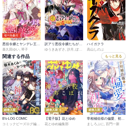
セールあり
悪役令嬢とヤンデレ王子の執着愛
訳アリ悪役令嬢たちが幸せな溺愛生活を掴むまで アンソロジーコミック
ハイガクラ
喜久田ゆい
,
琴子
ゆうきあずさ
,
沙月
,
ぽん太
,
高山しのぶ
戌海コウ
,
宮之みやこ
,
杓
関連する作品
もっと見る
続巻入荷
続巻入荷
続巻入荷
B's-LOG COMIC
【電子版】花とゆめ
宰相補佐様の偏愛、初恋につき
コミックビーズログ編集部
花とゆめ編集部
ましろぷに
,
百門一新