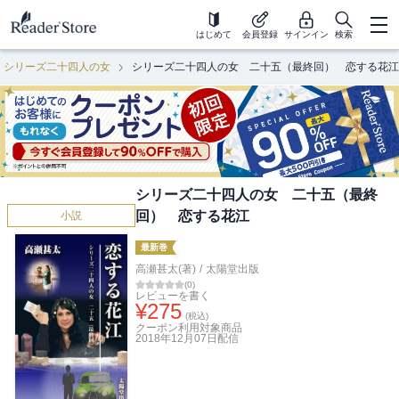
はじめて
会員登録
サインイン
検索
シリーズ二十四人の女
シリーズ二十四人の女 二十五（最終回） 恋する花江
シリーズ二十四人の女 二十五（最終
回） 恋する花江
小説
最新巻
高瀬甚太(著)
/
太陽堂出版
(
0
)
レビューを書く
¥
275
(税込)
クーポン利用対象商品
2018年12月07日
配信