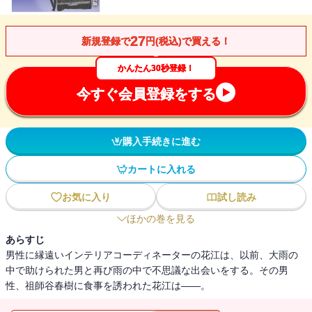
27
新規登録で
円(税込)で買える！
かんたん30秒登録！
今すぐ会員登録をする
購入手続きに進む
カートに入れる
お気に入り
試し読み
ほかの巻を見る
あらすじ
男性に縁遠いインテリアコーディネーターの花江は、以前、大雨の
中で助けられた男と再び雨の中で不思議な出会いをする。その男
性、祖師谷春樹に食事を誘われた花江は――。