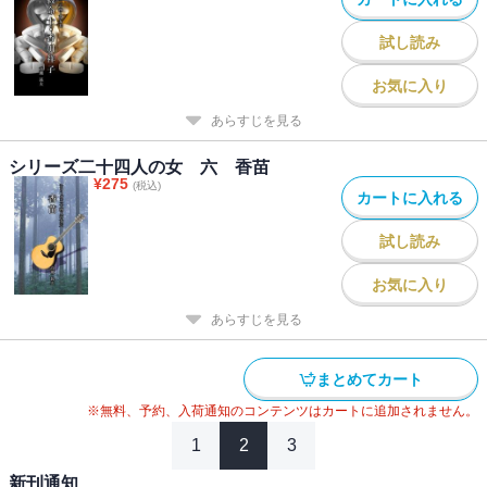
試し読み
お気に入り
あらすじを見る
シリーズ二十四人の女 六 香苗
¥
275
(税込)
カートに入れる
試し読み
お気に入り
あらすじを見る
まとめてカート
※無料、予約、入荷通知のコンテンツはカートに追加されません。
1
2
3
新刊通知