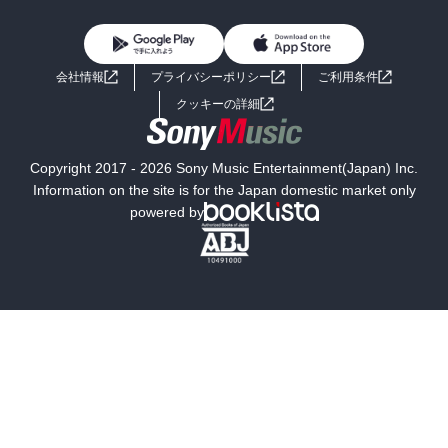
BL・TL
雑誌・グラビア
ビジネス・実用
女性コミック
コミック誌
初めての方へ
ヘルプ
BL・TL
ライトノベル
男子向けラノベ
よくあるご質問
お問い合わせ
会社情報
プライバシーポリシー
ご利用条件
女子向けラノベ
小説
利用規約
クッキーの詳細
国内小説
海外小説
Copyright 2017 - 2026 Sony Music Entertainment(Japan) Inc.
ミステリー
SF
Information on the site is for the Japan domestic market only
powered by
歴史・時代小説
文学
雑誌
グラビア写真集
ボーイズラブ
ティーンズラブ
人文・思想・歴史
社会・政治・法律
ビジネス・経済
サイエンス・テクノロジー