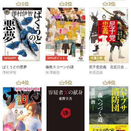
1
位
2
位
3
位
50%OFF
20%ポイント
今週入荷
ばくうどの悪夢
倫敦スコーンの謎
尼子党忠義 北近江合戦心得〈八〉
澤村伊智
米澤穂信
井原忠政
4
位
5
位
6
位