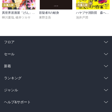
今週入荷
今週入荷
異世界居酒屋「げん」三杯目
容疑者Xの献身
ハヤブサ消防団 森へつづく道
蝉川夏哉
,
碓井ツカサ
東野圭吾
池井戸潤
フロア
総合
コミック
セール
ラノベ
小説
総合
コミック
新着
雑誌・グラビア
ビジネス・実用
ラノベ
小説
総合
コミック
ランキング
BL・TL
雑誌・グラビア
ビジネス・実用
ラノベ
小説
総合
コミック
ジャンル
BL・TL
雑誌・グラビア
ビジネス・実用
ラノベ
小説
コミック
男性コミック
ヘルプ&サポート