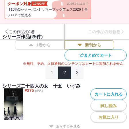
クーポン対象
10%OFF
2026.08.11まで
【10%OFFクーポン】サマーブックフェス2026！全
フロアで使える
この作品の1巻
この作品の最新巻
シリーズ作品(
25
件)
1巻から
新刊から
まとめてカート
※無料、予約、入荷通知のコンテンツはカートに追加されません。
1
2
3
シリーズ二十四人の女 十五 いずみ
¥
275
(税込)
カートに入れる
試し読み
お気に入り
あらすじを見る