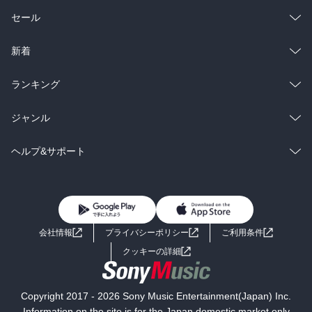
総合
コミック
セール
ラノベ
小説
総合
コミック
新着
雑誌・グラビア
ビジネス・実用
ラノベ
小説
総合
コミック
ランキング
BL・TL
雑誌・グラビア
ビジネス・実用
ラノベ
小説
総合
コミック
ジャンル
BL・TL
雑誌・グラビア
ビジネス・実用
ラノベ
小説
コミック
男性コミック
ヘルプ&サポート
BL・TL
雑誌・グラビア
ビジネス・実用
女性コミック
コミック誌
初めての方へ
ヘルプ
BL・TL
ライトノベル
男子向けラノベ
よくあるご質問
お問い合わせ
会社情報
プライバシーポリシー
ご利用条件
女子向けラノベ
小説
利用規約
クッキーの詳細
国内小説
海外小説
Copyright 2017 - 2026 Sony Music Entertainment(Japan) Inc.
ミステリー
SF
Information on the site is for the Japan domestic market only