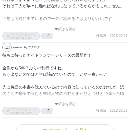
それは二人が早々に離ればなれになっているからかもしれません。

下巻も同時に出ているので一気に読めるのはありがたいです。

ただ、今まで3分冊だったのが2冊になっているので、

続きを読む
紙が薄くなってますよね。ペーパーバックのような紙でした。
ブクログレビューは
投稿日
:
2013.02.27
0
いいねできません
powered by ブクログ
待ちに待ったナイトランナーシリーズの最新作！

全作から5年？ぶりの刊行ですね。

もう出ないのではと半ば諦めていたので、いやー良かった！

先に英語の本書を読んでいるので内容は知っているのだけれど、浜
名さんの翻訳で読むと登場人物の言動がまたひとつひとつ違った印
象で、なんとも不思議で心地好い。

続きを読む
ブクログレビューは
投稿日
:
2013.02.26
0
日本語ってなんて豊かで美しいんだろう。

いいねできません
このシリーズに限らず、外国語から日本語へ翻訳された文章を読む
と必ず思うことなのですが、やはり今回もそうでした。
