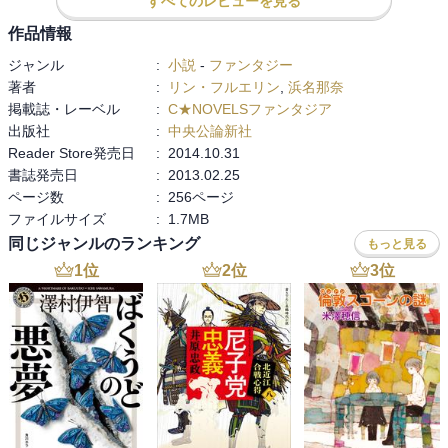
すべてのレビューを見る
発売されて日が浅いので内容については触れませんが、アレクの男
作品情報
前っぷりは健在です。その分不敏なのも変わりありませんが。サー
ジャンル
:
小説
-
ファンタジー
ジルもいつも通り…いや、それ以上？いじいじしてますが、やはり
著者
:
リン・フルエリン
,
浜名那奈
相変わらずといった感じ(笑)

掲載誌・レーベル
:
C★NOVELSファンタジア
なんか懐かしいな～と思いながらじわじわ読んでます。

出版社
:
中央公論新社
Reader Store発売日
:
2014.10.31
続編も年内刊行とのことで、今からとっても楽しみ。
書誌発売日
:
2013.02.25
ページ数
:
256ページ
ファイルサイズ
:
1.7MB
同じジャンルのランキング
もっと見る
1
位
2
位
3
位