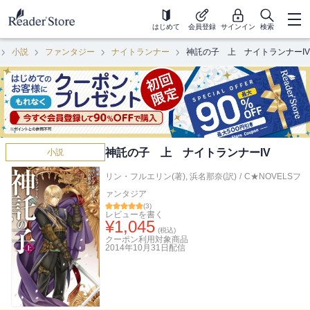
はじめて
会員登録
サインイン
検索
小説
ファンタジー
ナイトランナー
神託の子 上 ナイトランナーIV
神託の子 上 ナイトランナーIV
小説
リン・フルエリン(著)
,
浜名那奈(訳)
/
C★NOVELSフ
ァンタジア
(
3
)
レビューを書く
¥
1,045
(税込)
クーポン利用対象商品
2014年10月31日
配信