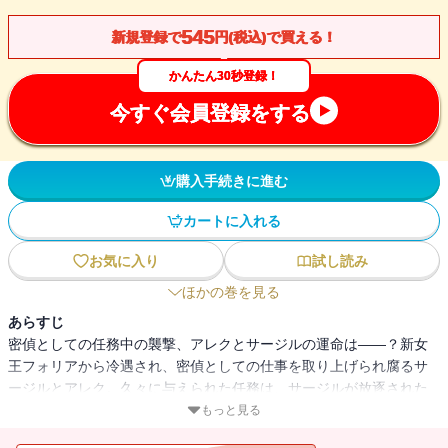
545
新規登録で
円(税込)で買える！
かんたん30秒登録！
今すぐ会員登録をする
購入手続きに進む
カートに入れる
お気に入り
試し読み
ほかの巻を見る
あらすじ
密偵としての任務中の襲撃、アレクとサージルの運命は――？新女
王フォリアから冷遇され、密偵としての仕事を取り上げられ腐るサ
ージルとアレク。久々に与えられた任務は、サージルが放逐された
故郷ボークゼアサに滞在する、クライア王女を迎えに行くことだっ
もっと見る
た。女王と王女の確執を知る二人は隠された意図を感じたもののオ