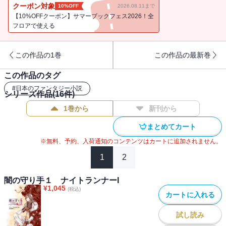
ーリンネンに出発した。ゲドレのキアナリに護衛を付けてもらい、
クーポン対象
10%OFF
2026.08.11まで
故郷に向かう途上、二人は森に潜む射手たちに襲われたのだった。
【10%OFFクーポン】サマーブックフェス2026！全
待望の新章開幕！
フロアで使える
この作品の1巻
この作品の最新巻
この作品のタグ
#
日本のファンタジー小説
シリーズ作品(
16
件)
1巻から
新刊から
まとめてカート
※無料、予約、入荷通知のコンテンツはカートに追加されません。
1
2
闇の守り手１ ナイトランナーI
¥
1,045
(税込)
カートに入れる
試し読み