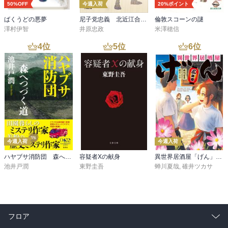
50%OFF
今週入荷
20%ポイント
ばくうどの悪夢
尼子党忠義 北近江合戦心得〈八〉
倫敦スコーンの謎
澤村伊智
井原忠政
米澤穂信
4
位
5
位
6
位
今週入荷
今週入荷
ハヤブサ消防団 森へつづく道
容疑者Xの献身
異世界居酒屋「げん」三杯目
池井戸潤
東野圭吾
蝉川夏哉
,
碓井ツカサ
フロア