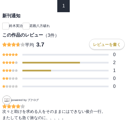
1
新刊通知
鈴木英治
若殿八方破れ
この作品のレビュー
（
3
件）
3.7
レビューを書く
平均
0
2
1
0
0
powered by ブクログ
次々と助けを求める人をそのままにはできない俊介一行。

またしても急ぐ旅なのに、、、、。
