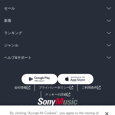
総合
コミック
セール
ラノベ
小説
総合
コミック
新着
雑誌・グラビア
ビジネス・実用
ラノベ
小説
総合
コミック
ランキング
BL・TL
雑誌・グラビア
ビジネス・実用
ラノベ
小説
総合
コミック
ジャンル
BL・TL
雑誌・グラビア
ビジネス・実用
ラノベ
小説
コミック
男性コミック
ヘルプ&サポート
BL・TL
雑誌・グラビア
ビジネス・実用
女性コミック
コミック誌
初めての方へ
ヘルプ
BL・TL
ライトノベル
男子向けラノベ
よくあるご質問
お問い合わせ
会社情報
プライバシーポリシー
ご利用条件
女子向けラノベ
小説
利用規約
クッキーの詳細
国内小説
海外小説
Copyright 2017 - 2026 Sony Music Entertainment(Japan) Inc.
By clicking “Accept All Cookies”, you agree to the storing of