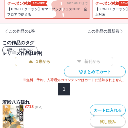
屋の大店、若松屋の娘であるという。俊介は姉妹を萩まで逃がす決
クーポン対象
クーポン対象
10%OFF
2026.08.11まで
30%
意をするが……。傑作廻国活劇第六巻。
【10%OFFクーポン】サマーブックフェス2026！全
【30%OFFクーポン
フロアで使える
上対象
この作品の1巻
この作品の最新巻
この作品のタグ
#
歴史・時代小説
シリーズ作品(
10
件)
1巻から
新刊から
まとめてカート
※無料、予約、入荷通知のコンテンツはカートに追加されません。
1
若殿八方破れ
¥
713
(税込)
カートに入れる
試し読み