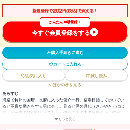
202
新規登録で
円(税込)で買える！
かんたん30秒登録！
今すぐ会員登録をする
購入手続きに進む
カートに入れる
お気に入り
試し読み
ほかの巻を見る
あらすじ
海路で長州の国府、長府に入った俊介一行。宿場目指して歩いてい
ると不審な動きをする男に会う。見ると男の月代（さかやき）には
深々と一本の釘が刺さっており、俊介の腕の中で息絶えた。翌日、
名刹功山寺を訪れた一行は、侍十人に襲われる二人の幼い姉妹を助
もっと見る
ける。聞けば二人は、前日殺された男が番頭をつとめていた廻船問