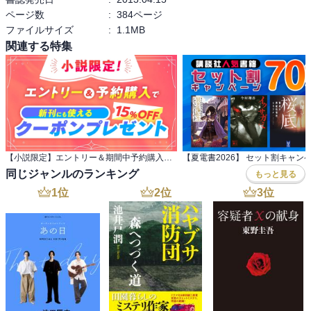
ページ数
:
384ページ
ファイルサイズ
:
1.1MB
関連する特集
【小説限定】エントリー＆期間中予約購入でクーポンプレゼント
【夏電書2026】 セット割キャン
同じジャンルのランキング
もっと見る
1
位
2
位
3
位