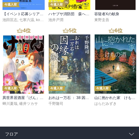
今週入荷
今週入荷
【イベント応募シリアルコード付】池田匡志出演・オーディオフォトブック「あの日」SPECIAL EDITION（音声／動画付）
ハヤブサ消防団 森へつづく道
容疑者Xの献身
池田匡志
,
七寒六温
,
konoko58
池井戸潤
,
村崎キコ
東野圭吾
4
位
5
位
6
位
今週入荷
今週入荷
今週入荷
異世界居酒屋「げん」三杯目
おれは一万石 ： 38 因縁の賊
山に抱かれた家 けもの道
蝉川夏哉
,
碓井ツカサ
千野隆司
はらだみずき
フロア