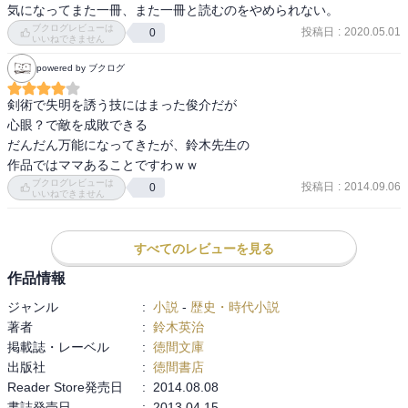
気になってまた一冊、また一冊と読むのをやめられない。
ブクログレビューは
投稿日
:
2020.05.01
0
いいねできません
powered by ブクログ
剣術で失明を誘う技にはまった俊介だが

心眼？で敵を成敗できる

だんだん万能になってきたが、鈴木先生の

作品ではママあることですわｗｗ
ブクログレビューは
投稿日
:
2014.09.06
0
いいねできません
すべてのレビューを見る
作品情報
ジャンル
:
小説
-
歴史・時代小説
著者
:
鈴木英治
掲載誌・レーベル
:
徳間文庫
出版社
:
徳間書店
Reader Store発売日
:
2014.08.08
書誌発売日
:
2013.04.15