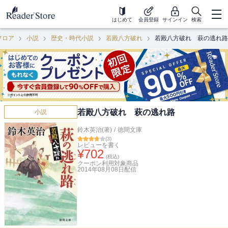
はじめて
会員登録
サインイン
検索
フロア
小説
歴史・時代小説
若殿八方破れ
若殿八方破れ 萩の逃れ路
若殿八方破れ 萩の逃れ路
小説
鈴木英治(著)
/
徳間文庫
(
3
)
レビューを書く
¥
702
(税込)
クーポン利用対象商品
2014年08月08日
配信