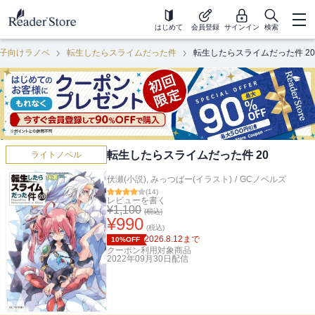
はじめて
会員登録
サインイン
検索
子向けラノベ
転生したらスライムだった件
転生したらスライムだった件 20
転生したらスライムだった件 20
ライトノベル
伏瀬(小説)
,
みっつばー(イラスト)
/
GCノベルズ
(
14
)
レビューを書く
¥
1,100
(税込)
¥
990
(税込)
2026.8.12
まで
10%OFF
クーポン利用対象商品
2022年09月30日
配信