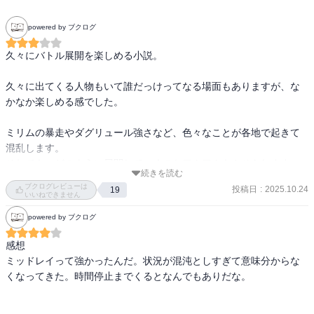
powered by ブクログ
久々にバトル展開を楽しめる小説。

久々に出てくる人物もいて誰だっけってなる場面もありますが、な
かなか楽しめる感でした。

ミリムの暴走やダグリュール強さなど、色々なことが各地で起きて
混乱します。

それでも、どのように展開していくのかワクワクもさせられます。

続きを読む
ブクログレビューは
投稿日
:
2025.10.24
19
最後の終わり方が続きを気になる展開にしてくれて早く次が読みた
いいねできません
くなりました。
powered by ブクログ
感想

ミッドレイって強かったんだ。状況が混沌としすぎて意味分からな
くなってきた。時間停止までくるとなんでもありだな。
