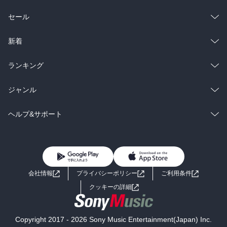
総合
コミック
セール
ラノベ
小説
総合
コミック
新着
雑誌・グラビア
ビジネス・実用
ラノベ
小説
総合
コミック
ランキング
BL・TL
雑誌・グラビア
ビジネス・実用
ラノベ
小説
総合
コミック
ジャンル
BL・TL
雑誌・グラビア
ビジネス・実用
ラノベ
小説
コミック
男性コミック
ヘルプ&サポート
BL・TL
雑誌・グラビア
ビジネス・実用
女性コミック
コミック誌
初めての方へ
ヘルプ
BL・TL
ライトノベル
男子向けラノベ
よくあるご質問
お問い合わせ
会社情報
プライバシーポリシー
ご利用条件
女子向けラノベ
小説
利用規約
クッキーの詳細
国内小説
海外小説
Copyright 2017 - 2026 Sony Music Entertainment(Japan) Inc.