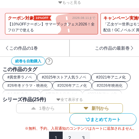
戦が続いていた。
もっと見る
ミリム陣営と蟲型魔人（インセクター）の戦いもまた、両陣営入り
乱れた混戦の様相を呈している。
クーポン対象
キャンペーン実施
10%OFF
2026.08.11まで
【10%OFFクーポン】サマーブックフェス2026！全
「乙女ゲー世界はモ
理不尽なほどに力を持つミリムが本気モードに移行し、勝敗の行方
フロアで使える
配信！GCノベルズ 
は決まったかのように思われたそのとき、
戦場に氷雪の美女が現れ戦況を激変させる――。
この作品の1巻
この作品の最新巻
その美女、世界に3体しか現存しない竜種の長姉“ヴェルザード”が
続巻を自動購入
、圧倒的な力で場を制圧し、戦場を氷漬けにしてしまったのだ。
この作品のタグ
仲間を失い暴走を始めるミリム。
#
異世界ラノベ
#
2025年ストア人気ラノベ
#
2021年アニメ化
#
26年冬ドラマ・映画化
#
2026年アニメ化
#
2026年映画化
そしてミリムを止めるべく、リムルもまた戦場へと舞い戻るのだっ
#
人外転生ラノベ
#
最強主人公ラノベ
#
2024年アニメ化
た。
シリーズ作品(
25
件)
全て表示する
#
魔王ラノベ
#
2018年アニメ化
#
なろう発小説・ラノベ
1巻から
新刊から
#
バトルラノベ
#
転生したらスライムだった件関連作
大人気転生ファンタジー待望の最新刊、遂に登場！！
#
26年春アニメ化（ラノベ・小説）
まとめてカート
※無料、予約、入荷通知のコンテンツはカートに追加されません。
1
2
3