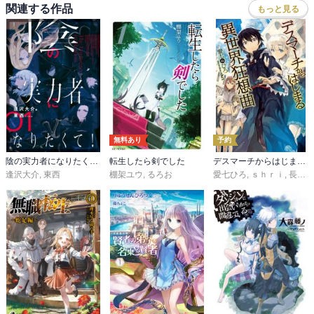
関連する作品
もっと見る
無料あり
予約
陰の実力者になりたくて！
転生したら剣でした
デスマーチからはじまる異世界狂想曲
逢沢大介
,
東西
棚架ユウ
,
るろお
愛七ひろ
,
ｓｈｒｉ
,
長浜めぐみ