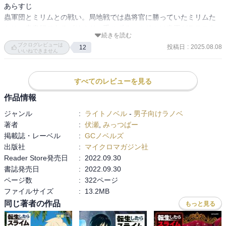
あらすじ

蟲軍団とミリムとの戦い。局地戦では蟲将官に勝っていたミリムた
ちは、蟲皇妃であるピリオドに手こずる。ミリムは蟲王ゼラヌスを
続きを読む
警戒して動かなかった。

ブクログレビューは
投稿日
:
2025.08.08
12
いいねできません
カレラが近藤助けを得て、ピリオドを倒す。ゼラヌスは不利と見て
引き返す。ゼラヌスを撃退した途端に、ヴェルザードが攻めてきて
すべてのレビューを見る
ミリムとの戦いになる。

作品情報
リムルはルミナスに迫るダグリュールの対策を一緒に考える。そん
ジャンル
:
ライトノベル
-
男子向けラノベ
なリムルにヴェルザードとミリムが戦闘しているとの報告が入り、
著者
:
伏瀬
,
みっつばー
ギィと止めに向かう。

掲載誌・レーベル
:
GCノベルズ
出版社
:
マイクロマガジン社
一方、ダグリュールはルミナスに予定より早く攻め入る。アダルマ
Reader Store発売日
:
2022.09.30
ンとシオンの軍団が助っ人に入る。ダグリュールとフェンの強さは
書誌発売日
:
2022.09.30
圧倒的で、ルミナスとシオンのコンビもダグリュールに敵わない。

ページ数
:
322ページ
ファイルサイズ
:
13.2MB
ダグリュールが時間停止を使用し、ルミナスがやられそうになった
同じ著者の作品
もっと見る
ところにヴェルドラが助けに入る。
