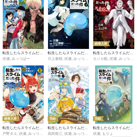
一方でサリオンの方もジャヒルとザラリオに攻めら、そこにミリム
とヴェルザードが乱入して混迷を極めていた。ザラリオを寝返ら
せ、ミリムのフェルドウェイの支配を解いて、一時は撤退させたか
に見えたが、ミリムが再び操られ、リムルはフェルドウェイによっ
て時空に飛ばされる。
続巻入荷
転生したらスライムだった件 番外編 ～とある休暇の過ごし方～
転生したらスライムだった件
転生したらスライムだった件 クレイマンＲＥＶＥＮＧＥ
伏瀬
,
みっつばー
川上泰樹
,
伏瀬
,
みっつばー
カジカ航
,
伏瀬
,
みっつばー
続巻入荷
完結
完結
転生したらスライムだった件 異聞 ～魔国暮らしのトリニティ～
転生したらスライムだった件 番外編 ～とある休暇の過ごし方～
転生したらスライムだった件（かなで文庫）
戸野タエ
,
伏瀬
,
みっつばー
高田裕三
,
伏瀬
,
みっつばー
伏瀬
,
もりょ