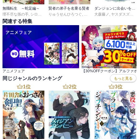
無職転生 ～蛇足編～
賢者の弟子を名乗る賢者
ダンジョンに出会いを求めるのは間違っているだろうか
理不尽な孫の手
,
シロタカ
りゅうせんひろつぐ
,
藤ちょこ
大森藤ノ
,
ヤスダスズヒト
関連する特集
アニメフェア
同じジャンルのランキング
もっと見る
1
位
2
位
3
位