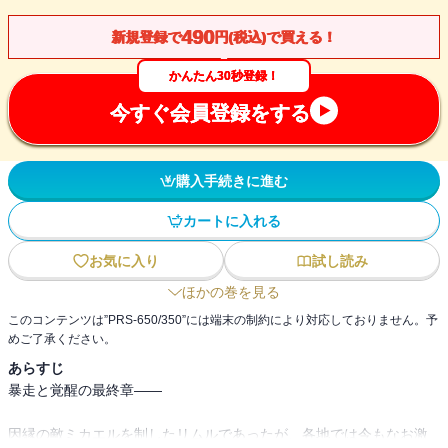
490
新規登録で
円(税込)で買える！
かんたん30秒登録！
今すぐ会員登録をする
購入手続きに進む
カートに入れる
お気に入り
試し読み
ほかの巻を見る
このコンテンツは”PRS-650/350”には端末の制約により対応しておりません。予
めご了承ください。
あらすじ
暴走と覚醒の最終章――
因縁の敵ミカエルを制したリムルであったが、各地では今もなお激