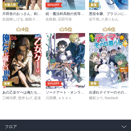
今週入荷
50%OFF
新着
片田舎のおっさん、剣聖になる 11 ～ただの田舎の剣術師範だったのに、大成した弟子たちが俺を放ってくれない件～
続・魔法科高校の劣等生 メイジアン・カンパニー(11)
悪役令嬢、ブラコンにジョブチェンジします９【電子特典付き】
佐賀崎しげる
,
鍋島テツヒロ
佐島勤
,
石田可奈
浜千鳥
,
八美☆わん
4
位
5
位
6
位
新着
30%OFF
新着
あの乙女ゲーは俺たちに厳しい世界です 6
ソードアート・オンライン29 ユナイタル・リングVIII
出遅れテイマーのその日暮らし 16
三嶋与夢
,
悠井もげ
,
孟達
川原礫
,
ａｂｅｃ
棚架ユウ
,
Nardack
フロア