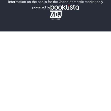
ミステリー
SF
Information on the site is for the Japan domestic market only
powered by
歴史・時代小説
文学
雑誌
グラビア写真集
ボーイズラブ
ティーンズラブ
人文・思想・歴史
社会・政治・法律
ビジネス・経済
サイエンス・テクノロジー
コンピュータ・情報
くらし・家庭
料理・酒
ファッション・美容・ダイエット
ホビー&カルチャー
スポーツ・アウトドア
地図・ガイド
エンターテイメント