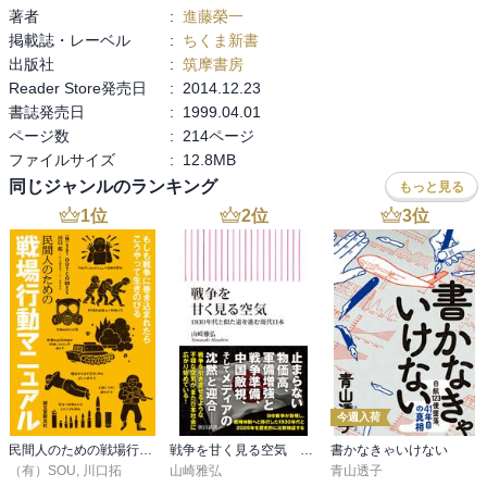
著者
:
進藤榮一
掲載誌・レーベル
:
ちくま新書
出版社
:
筑摩書房
Reader Store発売日
:
2014.12.23
書誌発売日
:
1999.04.01
ページ数
:
214ページ
ファイルサイズ
:
12.8MB
同じジャンルのランキング
もっと見る
1
位
2
位
3
位
今週入荷
民間人のための戦場行動マニュアル
戦争を甘く見る空気 1930年代と似た道を進む現代日本
書かなきゃいけない
（有）SOU
,
川口拓
山崎雅弘
青山透子