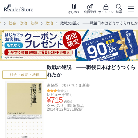
はじめて
会員登録
サインイン
検索
ア
社会・政治・法律
政治
敗戦の逆説 ――戦後日本はどうつくられたか
敗戦の逆説 ――戦後日本はどうつくら
れたか
社会・政治・法律
進藤榮一(著)
/
ちくま新書
(
2
)
レビューを書く
¥
715
(税込)
クーポン利用対象商品
2014年12月23日
配信