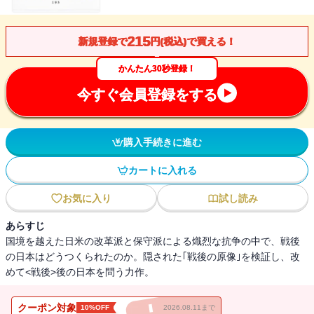
215
新規登録で
円(税込)で買える！
かんたん30秒登録！
今すぐ会員登録をする
購入手続きに進む
カートに入れる
お気に入り
試し読み
あらすじ
国境を越えた日米の改革派と保守派による熾烈な抗争の中で、戦後
の日本はどうつくられたのか。隠された｢戦後の原像｣を検証し、改
めて<戦後>後の日本を問う力作。
クーポン対象
10%OFF
2026.08.11まで