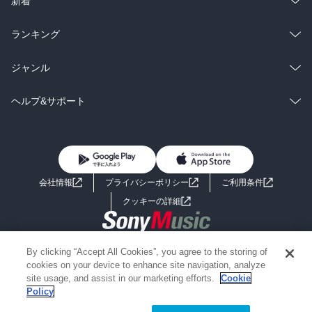
新着
雑誌・グラビア
ビジネス・実用
ラノベ
小説
総合
コミック
ランキング
BL・TL
雑誌・グラビア
ビジネス・実用
ラノベ
小説
総合
コミック
ジャンル
BL・TL
雑誌・グラビア
ビジネス・実用
ラノベ
小説
コミック
男性コミック
ヘルプ&サポート
BL・TL
雑誌・グラビア
ビジネス・実用
女性コミック
コミック誌
初めての方へ
ヘルプ
BL・TL
ライトノベル
男子向けラノベ
よくあるご質問
お問い合わせ
会社情報
プライバシーポリシー
ご利用条件
女子向けラノベ
小説
利用規約
クッキーの詳細
国内小説
海外小説
Copyright 2017 - 2026 Sony Music Entertainment(Japan) Inc.
By clicking “Accept All Cookies”, you agree to the storing of
ミステリー
SF
Information on the site is for the Japan domestic market only
cookies on your device to enhance site navigation, analyze
powered by
site usage, and assist in our marketing efforts.
Cookie
Policy
歴史・時代小説
文学