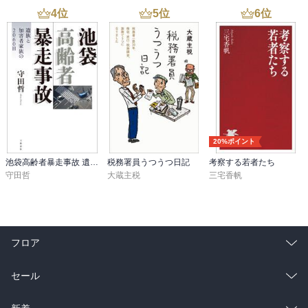
4
位
5
位
6
位
20%ポイント
池袋高齢者暴走事故 遺族と加害者家族の2060日
税務署員うつうつ日記
考察する若者たち
守田哲
大蔵主税
三宅香帆
フロア
総合
コミック
セール
ラノベ
小説
総合
コミック