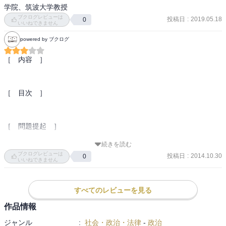
学院、筑波大学教授
ブクログレビューは
投稿日
:
2019.05.18
0
いいねできません
powered by ブクログ
［　内容　］

［　目次　］

［　問題提起　］

続きを読む
ブクログレビューは
投稿日
:
2014.10.30
0
［　結論　］

いいねできません
すべてのレビューを見る
［　コメント　］

作品情報
ジャンル
:
社会・政治・法律
-
政治
［　読了した日　］