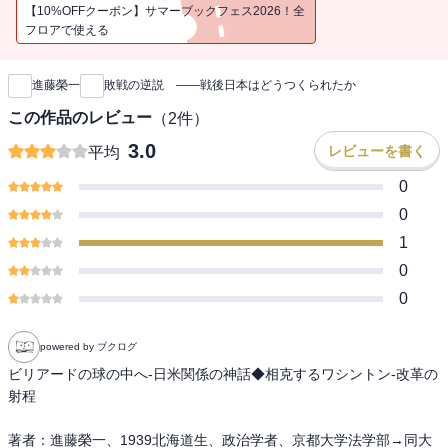
【10%OFFクーポン】サマーブックフェス2026！全
フロアで使える
新刊通知
進藤榮一
敗戦の逆説 ――戦後日本はどうつくられたか
この作品のレビュー
（
2
件）
3.0
レビューを書く
平均
0
0
1
0
0
powered by ブクログ
ビリアードの球の中へ-日米関係の神話◆相克するワシントン-改革の
射程

著者：進藤榮一、1939北海道生、政治学者、京都大学法学部→同大