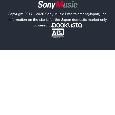
国内小説
海外小説
Copyright 2017 - 2026 Sony Music Entertainment(Japan) Inc.
ミステリー
SF
Information on the site is for the Japan domestic market only
powered by
歴史・時代小説
文学
雑誌
グラビア写真集
ボーイズラブ
ティーンズラブ
人文・思想・歴史
社会・政治・法律
ビジネス・経済
サイエンス・テクノロジー
コンピュータ・情報
くらし・家庭
料理・酒
ファッション・美容・ダイエット
ホビー&カルチャー
スポーツ・アウトドア