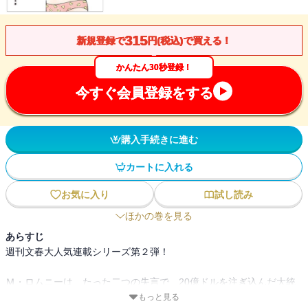
315
新規登録で
円(税込)で買える！
かんたん30秒登録！
今すぐ会員登録をする
購入手続きに進む
カートに入れる
お気に入り
試し読み
ほかの巻を見る
あらすじ
週刊文春大人気連載シリーズ第２弾！
Ｍ・ロムニーは、たった二つの失言で、20億ドルを注ぎ込んだ大統
領選をしくじった。言葉を制する者はアメリカを制す。言葉を知れ
もっと見る