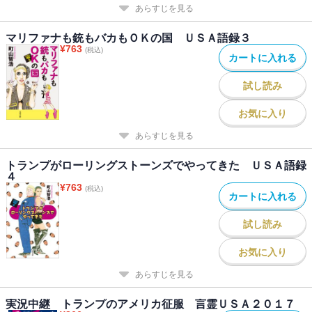
あらすじを見る
マリファナも銃もバカもＯＫの国 ＵＳＡ語録３
¥
763
(税込)
カートに入れる
試し読み
お気に入り
あらすじを見る
トランプがローリングストーンズでやってきた ＵＳＡ語録
４
¥
763
(税込)
カートに入れる
試し読み
お気に入り
あらすじを見る
実況中継 トランプのアメリカ征服 言霊ＵＳＡ２０１７