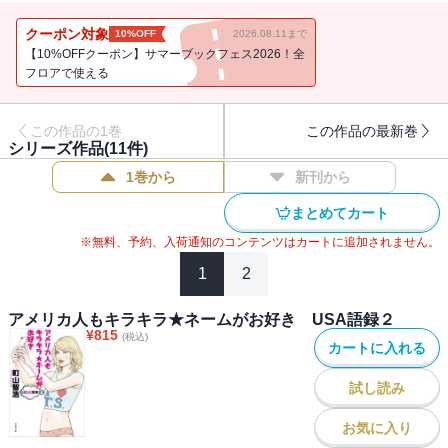
ばアメリカがわかる。マンスプレイン、ドーマ、メサイ
ア・・・・・・日々、かの国で生まれる新語・名言・迷言を現地か
クーポン対象
10%OFF
2026.08.11まで
ら毎週レポート。解説 モーリー・ロバートソン
【10%OFFクーポン】サマーブックフェス2026！全
フロアで使える
※本書は、単行本『知ってても偉くないＵＳＡ語録』を文庫化にあ
たって改題したものです。
この作品の1巻
この作品の最新巻
シリーズ作品(
11
件)
1巻から
新刊から
まとめてカート
※無料、予約、入荷通知のコンテンツはカートに追加されません。
1
2
アメリカ人もキラキラ★ネームがお好き USA語録２
¥
815
(税込)
カートに入れる
試し読み
お気に入り