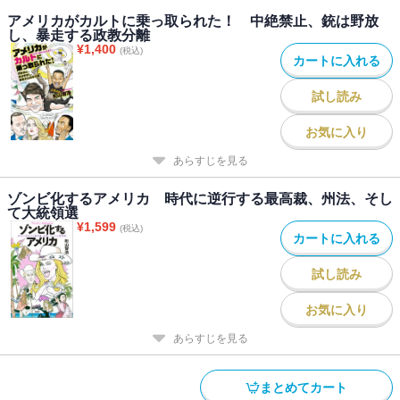
アメリカがカルトに乗っ取られた！ 中絶禁止、銃は野放
し、暴走する政教分離
¥
1,400
(税込)
カートに入れる
試し読み
お気に入り
あらすじを見る
ゾンビ化するアメリカ 時代に逆行する最高裁、州法、そし
て大統領選
¥
1,599
(税込)
カートに入れる
試し読み
お気に入り
あらすじを見る
まとめてカート