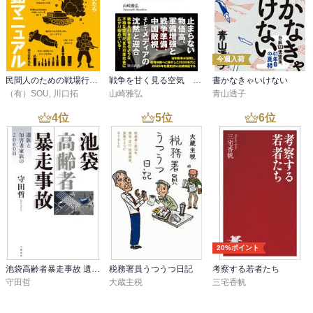
今週入荷
民間人のための戦場行動マニュアル
戦争を甘く見る空気 1930年代と似た道を進む現代日本
書かなきゃいけない
（有）SOU
,
川口拓
山崎雅弘
青山透子
4
位
5
位
6
位
20%ポイント
池袋高齢者暴走事故 遺族と加害者家族の2060日
税務署員うつうつ日記
考察する若者たち
守田哲
大蔵主税
三宅香帆