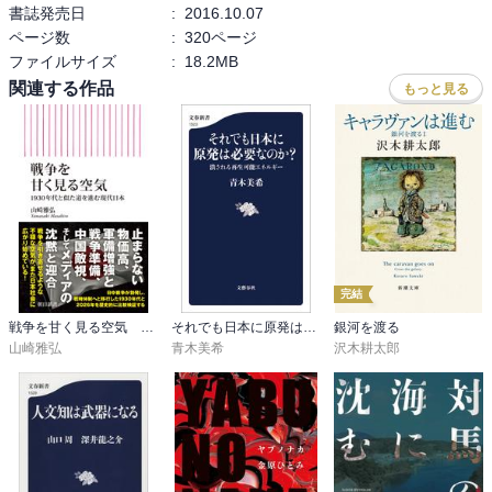
書誌発売日
:
2016.10.07
ページ数
:
320ページ
ファイルサイズ
:
18.2MB
関連する作品
もっと見る
完結
戦争を甘く見る空気 1930年代と似た道を進む現代日本
それでも日本に原発は必要なのか？ 潰される再生可能エネルギー
銀河を渡る
山崎雅弘
青木美希
沢木耕太郎