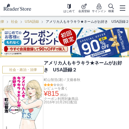
はじめて
会員登録
サインイン
検索
法律
社会
USA語録
アメリカ人もキラキラ★ネームがお好き USA語録２
アメリカ人もキラキラ★ネームがお好
き USA語録２
社会・政治・法律
町山智浩(著)
/
文藝春秋
(
3
)
レビューを書く
¥
815
(税込)
クーポン利用対象商品
2016年10月28日
配信