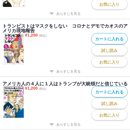
お気に入り
あらすじを見る
トランピストはマスクをしない コロナとデモでカオスのア
メリカ現地報告
¥
1,200
(税込)
カートに入れる
試し読み
お気に入り
あらすじを見る
アメリカ人の４人に１人はトランプが大統領だと信じている
¥
1,200
(税込)
カートに入れる
試し読み
お気に入り
あらすじを見る