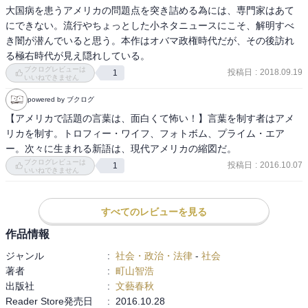
大国病を患うアメリカの問題点を突き詰める為には、専門家はあて
にできない。流行やちょっとした小ネタニュースにこそ、解明すべ
き闇が潜んでいると思う。本作はオバマ政権時代だが、その後訪れ
る極右時代が見え隠れしている。
ブクログレビューは
投稿日
:
2018.09.19
1
いいねできません
powered by ブクログ
【アメリカで話題の言葉は、面白くて怖い！】言葉を制す者はアメ
リカを制す。トロフィー・ワイフ、フォトボム、プライム・エア
ー。次々に生まれる新語は、現代アメリカの縮図だ。
ブクログレビューは
投稿日
:
2016.10.07
1
いいねできません
すべてのレビューを見る
作品情報
ジャンル
:
社会・政治・法律
-
社会
著者
:
町山智浩
出版社
:
文藝春秋
Reader Store発売日
:
2016.10.28