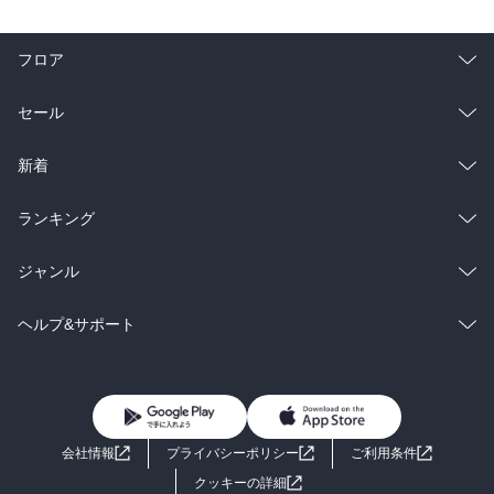
フロア
総合
コミック
セール
ラノベ
小説
総合
コミック
新着
雑誌・グラビア
ビジネス・実用
ラノベ
小説
総合
コミック
ランキング
BL・TL
雑誌・グラビア
ビジネス・実用
ラノベ
小説
総合
コミック
ジャンル
BL・TL
雑誌・グラビア
ビジネス・実用
ラノベ
小説
コミック
男性コミック
ヘルプ&サポート
BL・TL
雑誌・グラビア
ビジネス・実用
女性コミック
コミック誌
初めての方へ
ヘルプ
BL・TL
ライトノベル
男子向けラノベ
よくあるご質問
お問い合わせ
会社情報
プライバシーポリシー
ご利用条件
女子向けラノベ
小説
利用規約
クッキーの詳細