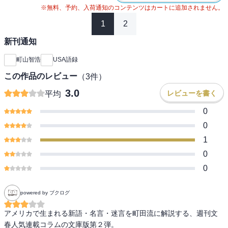
※無料、予約、入荷通知のコンテンツはカートに追加されません。
1
2
新刊通知
町山智浩
USA語録
この作品のレビュー
（
3
件）
3.0
レビューを書く
平均
0
0
1
0
0
powered by ブクログ
アメリカで生まれる新語・名言・迷言を町田流に解説する、週刊文
春人気連載コラムの文庫版第２弾。
