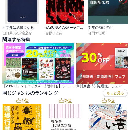
人文知は武器になる
YABUNONAKAーヤブノナカー
対馬の海に沈む
山口周
,
深井龍之介
金原ひとみ
窪田新之助
関連する特集
【20％ポイントバック＆一部割引も】テーマ：動物・生物・バイオテクノロジー 夏休み限定実用書セール第3弾
角川新書「知識増強」フェア
同じジャンルのランキング
もっと見る
1
位
2
位
3
位