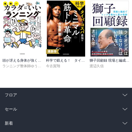
最新巻
頭が冴える身体が強くなる 世界一カラダにいいランニング
科学で鍛える！ タイパとコスパ最強のミニマル筋トレ革命
獅子回顧録 現場と編成でトップを務めた男の軌跡
ランニング整体師ゆう先生
,
今古賀翔
國本充洋
渡辺久信
フロア
総合
コミック
セール
ラノベ
小説
総合
コミック
新着