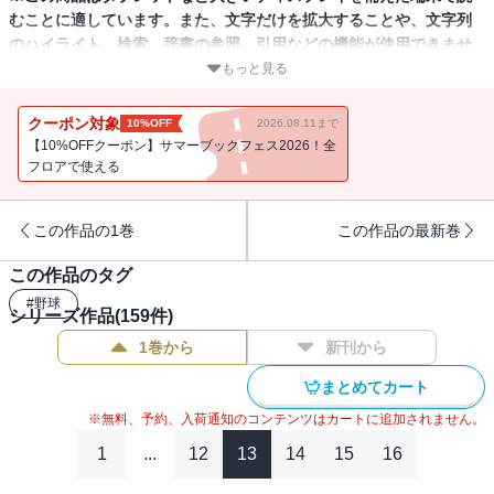
むことに適しています。また、文字だけを拡大することや、文字列
のハイライト、検索、辞書の参照、引用などの機能が使用できませ
ん。
もっと見る
巨人軍監修のファンマガジン「月刊ジャイアンツ」2026年6月号が発
クーポン対象
10%OFF
2026.08.11まで
売されました。初表紙と初巻頭インタビューは球団史上初の新人開
【10%OFFクーポン】サマーブックフェス2026！全
幕勝利を挙げた竹丸和幸投手が登場し開幕登板の時の心境や素顔に
フロアで使える
迫っています。付録は岸田行倫捕手デジタルパネルスタンド（付録
取得期限2029年4月23日まで）です。
この作品の1巻
この作品の最新巻
この作品のタグ
#
野球
シリーズ作品(
159
件)
1巻から
新刊から
まとめてカート
※無料、予約、入荷通知のコンテンツはカートに追加されません。
1
...
12
13
14
15
16