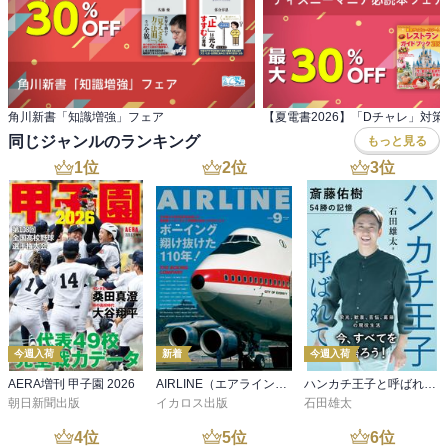
角川新書「知識増強」フェア
同じジャンルのランキング
もっと見る
1
位
2
位
3
位
今週入荷
新着
今週入荷
AERA増刊 甲子園 2026
AIRLINE（エアライン）2026年9月号
ハンカチ王子と呼ばれて 斎藤佑樹 54勝の記憶
朝日新聞出版
イカロス出版
石田雄太
4
位
5
位
6
位