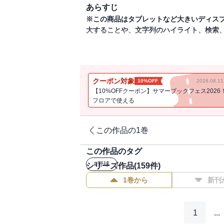
あらすじ
※この商品はタブレットなど大きいディス
大することや、文字列のハイライト、検索
巨人軍監修のファンマガジン「月刊ジャイア
ーは球団史上初の新人開幕勝利を挙げた竹
は岸田行倫捕手デジタルパネルスタンド（付録
クーポン対象
10%OFF
2026.08.
【10%OFFクーポン】サマーブックフェス2026
フロアで使える
この作品の1巻
この作品のタグ
#
野球
シリーズ作品(
159
件)
1巻から
新刊
1
...