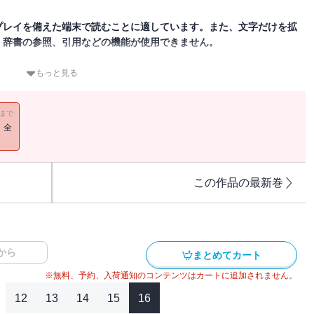
プレイを備えた端末で読むことに適しています。また、文字だけを拡
、辞書の参照、引用などの機能が使用できません。
ンツ」2026年6月号が発売されました。初表紙と初巻頭インタビュ
もっと見る
丸和幸投手が登場し開幕登板の時の心境や素顔に迫っています。付録
取得期限2029年4月23日まで）です。
11まで
！全
この作品の最新巻
から
まとめてカート
※無料、予約、入荷通知のコンテンツはカートに追加されません。
12
13
14
15
16