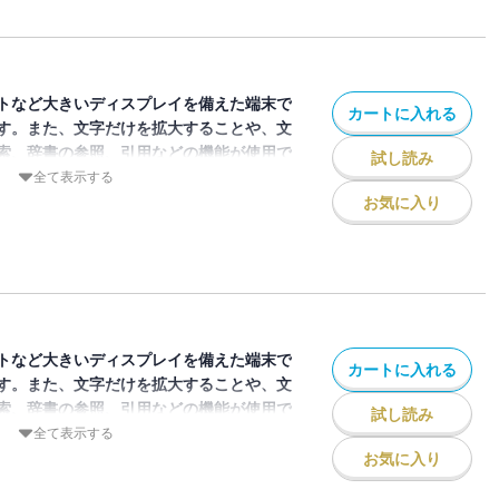
竹丸和幸投手が登場し開幕登板の時の心境
。付録は岸田行倫捕手デジタルパネルスタ
29年4月23日まで）です。
トなど大きいディスプレイを備えた端末で
カートに入れる
す。また、文字だけを拡大することや、文
索、辞書の参照、引用などの機能が使用で
試し読み
全て表示する
お気に入り
ジン「月刊ジャイアンツ」2026年7月号
表紙と初巻頭インタビューは加入2年目の
時期を乗り越えて好調ぶりを見せる今季の
付録はルーキー開幕勝利記念デジタル竹丸
取得期限2029年5月21日まで）です。
トなど大きいディスプレイを備えた端末で
カートに入れる
す。また、文字だけを拡大することや、文
索、辞書の参照、引用などの機能が使用で
試し読み
全て表示する
お気に入り
ジン「月刊ジャイアンツ」2026年8月号