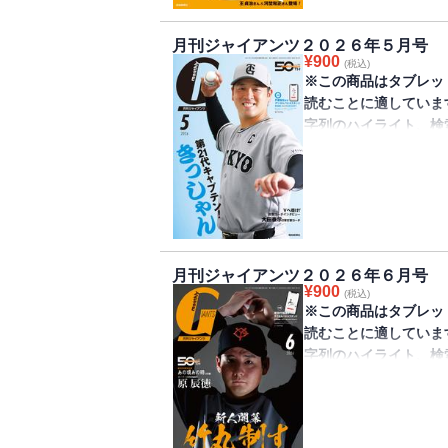
タビューは阿部慎之助
スタンド（付録取得期限
月刊ジャイアンツ２０２６年５月号
り】付録「創刊50周
¥
900
(税込)
電子書籍版には掲載し
※この商品はタブレッ
読むことに適していま
字列のハイライト、検
きません。
巨人軍監修のファンマガ
が発売されました。初
21代キャプテンに就
います。付録は戸郷翔
月刊ジャイアンツ２０２６年６月号
期限2029年3月23日
¥
900
(税込)
※この商品はタブレッ
読むことに適していま
字列のハイライト、検
きません。
巨人軍監修のファンマガ
が発売されました。初