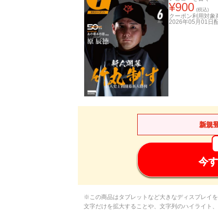
¥
900
(税込)
クーポン利用対象
2026年05月01日
新規
今す
※この商品はタブレットなど大きなディスプレイを
文字だけを拡大することや、文字列のハイライト、