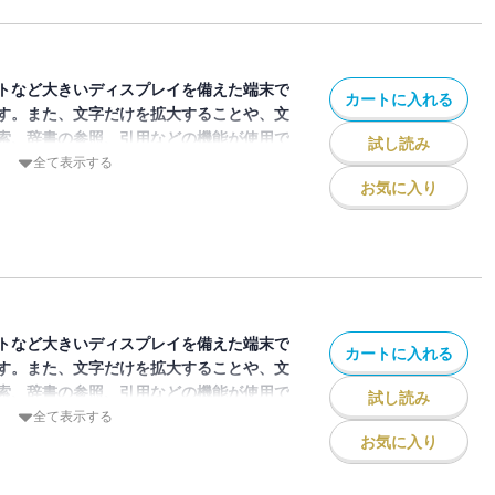
監督です。石塚裕惺選手デジタルアクリル
2029年2月23日まで）です。【おことわ
年記念巨人戦日程入りクリアファイル」は
ていません。ご了承下さい。
トなど大きいディスプレイを備えた端末で
カートに入れる
す。また、文字だけを拡大することや、文
索、辞書の参照、引用などの機能が使用で
試し読み
全て表示する
お気に入り
ジン「月刊ジャイアンツ」2026年5月号
表紙と初巻頭インタビューは今季から第
任した岸田行倫捕手が登場し決意を語って
征投手デジタルパネルスタンド（付録取得
まで）です。
トなど大きいディスプレイを備えた端末で
カートに入れる
す。また、文字だけを拡大することや、文
索、辞書の参照、引用などの機能が使用で
試し読み
全て表示する
お気に入り
ジン「月刊ジャイアンツ」2026年6月号
表紙と初巻頭インタビューは球団史上初の