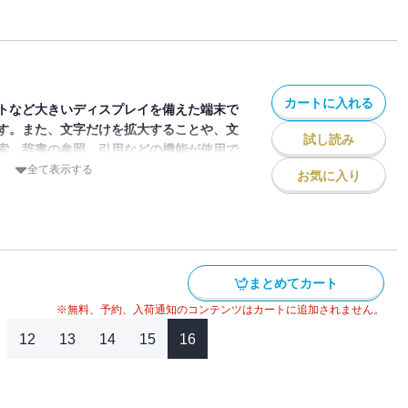
紙は通算300号の坂本勇人選手で、巻頭イ
憶に残る本塁打など様々なテーマ別に自ら
返っています。付録は浦田俊輔選手スタン
9年6月23日まで）です。
カートに入れる
トなど大きいディスプレイを備えた端末で
す。また、文字だけを拡大することや、文
試し読み
索、辞書の参照、引用などの機能が使用で
全て表示する
お気に入り
ジン「月刊ジャイアンツ」2026年9月号
表紙と初巻頭インタビューは日本ハムから
手、熱烈なファンだったジャイアンツでプ
愛用のバットも自ら解説しています。付録
まとめてカート
スタンド（付録取得期限2029年7月20日
※無料、予約、入荷通知のコンテンツはカートに追加されません。
12
13
14
15
16