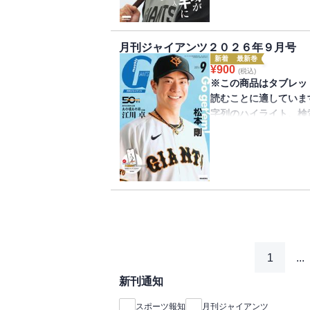
が発売されました。表
ンタビューでは最も記
のアーチの記録を振り
月刊ジャイアンツ２０２６年９月号
ド（付録取得期限202
新着
最新巻
¥
900
(税込)
※この商品はタブレッ
読むことに適していま
字列のハイライト、検
きません。
巨人軍監修のファンマガ
が発売されました。初
FA移籍した松本剛選
レーする思いを語り、
はデジタル大城卓三捕手
まで）です。
1
...
新刊通知
スポーツ報知
月刊ジャイアンツ