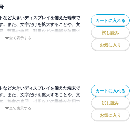
号
トなど大きいディスプレイを備えた端末で
カートに入れる
す。また、文字だけを拡大することや、文
索、辞書の参照、引用などの機能が使用で
試し読み
全て表示する
お気に入り
ジン「月刊ジャイアンツ」2026年1月増
号”感謝”」が発売されました。長野選手本
の文字を表紙に入れ、16年間の現役時代を
一冊です。盟友への惜別の思いえおこめた
記なども掲載しています。
トなど大きいディスプレイを備えた端末で
カートに入れる
す。また、文字だけを拡大することや、文
索、辞書の参照、引用などの機能が使用で
試し読み
全て表示する
お気に入り
ジン「月刊ジャイアンツ」2026年2月号
と巻頭インタビューには2019年9月号以
18年のベテラン丸佳浩選手が登場。開幕直