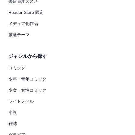
書店員オススメ
Reader Store 限定
メディア化作品
厳選テーマ
ジャンルから探す
コミック
少年・青年コミック
少女・女性コミック
ライトノベル
小説
雑誌
グラビア