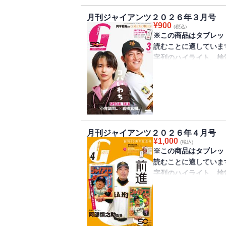
前のけがで悔しい思いを
月刊ジャイアンツ２０２６年３月号
成期待される26年シ
¥
900
(税込)
※この商品はタブレッ
読むことに適していま
字列のハイライト、検
きません。
巨人軍監修のファンマガ
が発売されました。表
グゼクティブ・エディ
るスペシャル対談を掲
月刊ジャイアンツ２０２６年４月号
タンド（付録取得期限2
¥
1,000
(税込)
※この商品はタブレッ
読むことに適していま
字列のハイライト、検
きません。
巨人軍監修のファンマガ
号が発売されました。