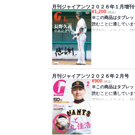
月刊ジャイアンツ２０２６年１月増刊
¥
1,200
(税込)
※この商品はタブレッ
読むことに適していま
字列のハイライト、検
きません。
巨人軍監修のファンマガ
刊「長野久義引退記念
人がしたためた“感謝”
凝縮した永久保存版の
月刊ジャイアンツ２０２６年２月号
坂本勇人選手の独占手
¥
900
(税込)
※この商品はタブレッ
読むことに適していま
字列のハイライト、検
きません。
巨人軍監修のファンマガ
が発売されました。表紙
来約6年半ぶりにプロ