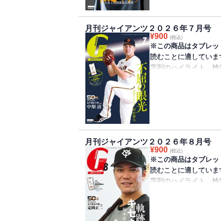
新人開幕勝利を挙げた
や素顔に迫っています
月刊ジャイアンツ２０２６年７月号
ンド（付録取得期限20
¥
900
(税込)
※この商品はタブレッ
読むことに適していま
字列のハイライト、検
きません。
巨人軍監修のファンマガ
が発売されました。初
田中将大投手が苦しい
心境を明かしました。
月刊ジャイアンツ２０２６年８月号
和幸投手スタンド（付録
¥
900
(税込)
※この商品はタブレッ
読むことに適していま
字列のハイライト、検
きません。
巨人軍監修のファンマガ