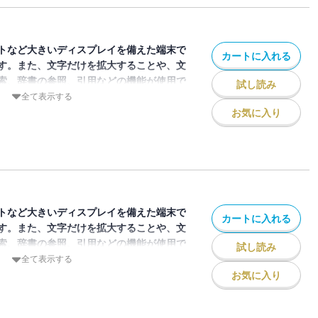
味わった25年を振り返り、2000安打達
ーズンへの逆襲を誓いました。
トなど大きいディスプレイを備えた端末で
カートに入れる
す。また、文字だけを拡大することや、文
索、辞書の参照、引用などの機能が使用で
試し読み
全て表示する
お気に入り
ジン「月刊ジャイアンツ」2026年3月号
紙は小林誠司捕手と岩橋玄樹EE（本誌エ
ター）のツーショット。巻頭では二人によ
載。付録は泉口友汰選手デジタルパネルス
029年1月22日まで）です。
トなど大きいディスプレイを備えた端末で
カートに入れる
す。また、文字だけを拡大することや、文
索、辞書の参照、引用などの機能が使用で
試し読み
全て表示する
お気に入り
ジン「月刊ジャイアンツ」の2026年4月
創刊50周年記念号となる4月号の巻頭イン