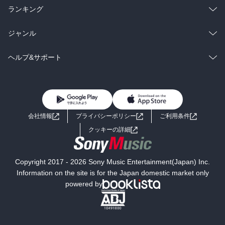
雑誌・グラビア
ビジネス・実用
ラノベ
小説
総合
コミック
ランキング
BL・TL
雑誌・グラビア
ビジネス・実用
ラノベ
小説
総合
コミック
ジャンル
BL・TL
雑誌・グラビア
ビジネス・実用
ラノベ
小説
コミック
男性コミック
ヘルプ&サポート
BL・TL
雑誌・グラビア
ビジネス・実用
女性コミック
コミック誌
初めての方へ
ヘルプ
BL・TL
ライトノベル
男子向けラノベ
よくあるご質問
お問い合わせ
会社情報
プライバシーポリシー
ご利用条件
女子向けラノベ
小説
利用規約
クッキーの詳細
国内小説
海外小説
Copyright 2017 - 2026 Sony Music Entertainment(Japan) Inc.
ミステリー
SF
Information on the site is for the Japan domestic market only
powered by
歴史・時代小説
文学
雑誌
グラビア写真集