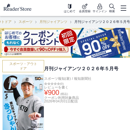
はじめて
会員登録
サインイン
検索
ウトドア
スポーツ
月刊ジャイアンツ
月刊ジャイアンツ２０２６年５月号
スポーツ・アウト
月刊ジャイアンツ２０２６年５月号
ドア
スポーツ報知(著)
/
報知新聞社
(
0
)
レビューを書く
¥
900
(税込)
クーポン利用対象商品
2026年04月01日
配信