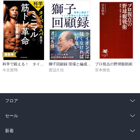
最新巻
科学で鍛える！ タイパとコスパ最強のミニマル筋トレ革命
獅子回顧録 現場と編成でトップを務めた男の軌跡
プロ視点の野球観戦術
今古賀翔
渡辺久信
宮本慎也
フロア
総合
コミック
セール
ラノベ
小説
総合
コミック
新着