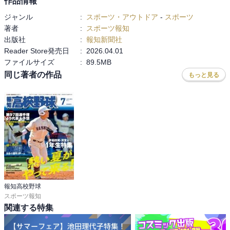
作品情報
ジャンル
:
スポーツ・アウトドア
-
スポーツ
著者
:
スポーツ報知
出版社
:
報知新聞社
Reader Store発売日
:
2026.04.01
ファイルサイズ
:
89.5MB
同じ著者の作品
もっと見る
報知高校野球
スポーツ報知
関連する特集