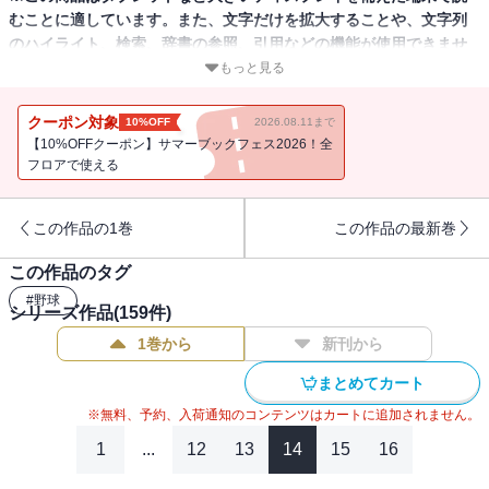
むことに適しています。また、文字だけを拡大することや、文字列
のハイライト、検索、辞書の参照、引用などの機能が使用できませ
ん。
もっと見る
巨人軍監修のファンマガジン「月刊ジャイアンツ」2026年5月号が発
クーポン対象
10%OFF
2026.08.11まで
売されました。初表紙と初巻頭インタビューは今季から第21代キャ
【10%OFFクーポン】サマーブックフェス2026！全
プテンに就任した岸田行倫捕手が登場し決意を語っています。付録
フロアで使える
は戸郷翔征投手デジタルパネルスタンド（付録取得期限2029年3月
23日まで）です。
この作品の1巻
この作品の最新巻
この作品のタグ
#
野球
シリーズ作品(
159
件)
1巻から
新刊から
まとめてカート
※無料、予約、入荷通知のコンテンツはカートに追加されません。
1
...
12
13
14
15
16