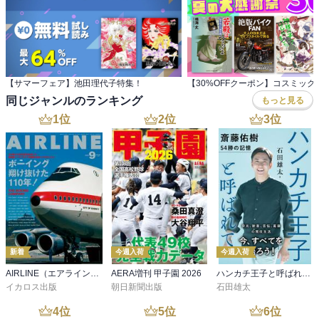
【サマーフェア】池田理代子特集！
同じジャンルのランキング
もっと見る
1
位
2
位
3
位
新着
今週入荷
今週入荷
AIRLINE（エアライン）2026年9月号
AERA増刊 甲子園 2026
ハンカチ王子と呼ばれて 斎藤佑樹 54勝の記憶
イカロス出版
朝日新聞出版
石田雄太
4
位
5
位
6
位