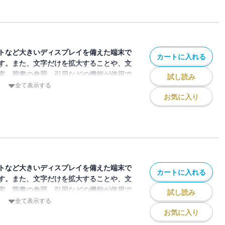
表紙と巻頭特集は今季遊撃手として定着
り広げ遊撃手として活躍する2年目の泉口
岡本和真選手デジタルパネルスタンド（付
23日まで）です。
トなど大きいディスプレイを備えた端末で
カートに入れる
す。また、文字だけを拡大することや、文
索、辞書の参照、引用などの機能が使用で
試し読み
全て表示する
お気に入り
ジン「月刊ジャイアンツ」2025年12月
表紙と巻頭特集は今季現役引退を発表した
見の模様をお届けします。付録は田中将大
ジタルパネルスタンド（付録取得期限2028
けでなく特集もお届けします。
トなど大きいディスプレイを備えた端末で
カートに入れる
す。また、文字だけを拡大することや、文
索、辞書の参照、引用などの機能が使用で
試し読み
全て表示する
お気に入り
ジン「月刊ジャイアンツ」2026年1月号