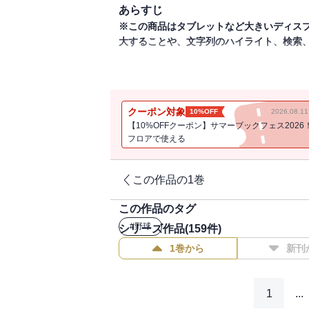
あらすじ
※この商品はタブレットなど大きいディス
大することや、文字列のハイライト、検索
セ・リーグ３連覇と日本一奪回を目指す戦
臨むチームの仕上がりを総チェック。投打
す。
クーポン対象
10%OFF
2026.08.
【10%OFFクーポン】サマーブックフェス2026
フロアで使える
この作品の1巻
この作品のタグ
#
野球
シリーズ作品(
159
件)
1巻から
新刊
1
...