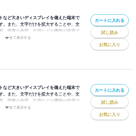
トなど大きいディスプレイを備えた端末で
カートに入れる
す。また、文字だけを拡大することや、文
索、辞書の参照、引用などの機能が使用で
試し読み
全て表示する
お気に入り
ジン「月刊ジャイアンツ」2025年4月号
ョートのレギュラー争いに挑む門脇誠選手
迫大雅投手のＷ表紙＆巻頭インタビューを
録「巨人戦日程クリアファイル」は電子書
せん。ご了承下さい。
トなど大きいディスプレイを備えた端末で
カートに入れる
す。また、文字だけを拡大することや、文
索、辞書の参照、引用などの機能が使用で
試し読み
全て表示する
お気に入り
ジン「月刊ジャイアンツ」2025年5月号
年ぶちに大幅リニューアルしました。表紙
坂本勇人選手。創刊50周年で初のデジタ