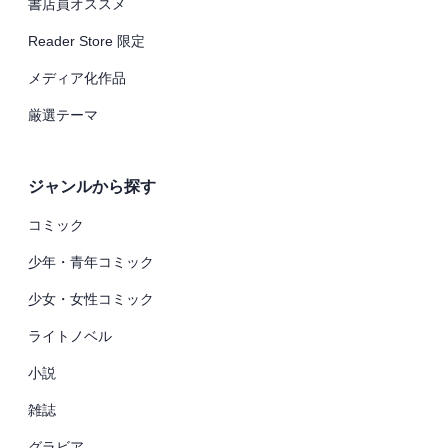
書店員オススメ
Reader Store 限定
メディア化作品
厳選テーマ
ジャンルから探す
コミック
少年・青年コミック
少女・女性コミック
ライトノベル
小説
雑誌
グラビア