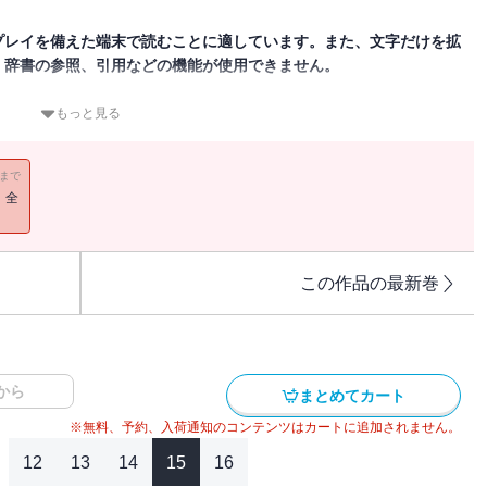
プレイを備えた端末で読むことに適しています。また、文字だけを拡
、辞書の参照、引用などの機能が使用できません。
いがいよいよスタート。「月刊ジャイアンツ５月号」は、シーズンに
もっと見る
のキーマンや新戦力にスポットを当てます。など注目記事が満載で
11まで
！全
この作品の最新巻
から
まとめてカート
※無料、予約、入荷通知のコンテンツはカートに追加されません。
12
13
14
15
16