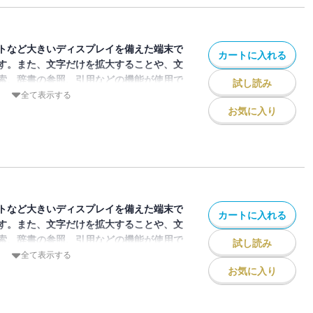
デジタルパネルスタンドとジャイアンツ
名鑑。新企画もスタートしています！
トなど大きいディスプレイを備えた端末で
カートに入れる
す。また、文字だけを拡大することや、文
索、辞書の参照、引用などの機能が使用で
試し読み
全て表示する
お気に入り
ジン「月刊ジャイアンツ」2025年6月号
紙＆巻頭インタビューは昨季まで絶対的守
セットアッパーに転向した大勢投手。デジ
手デジタルパネルスタンドとジャイアンツ
鑑（5月号と同じ内容です）。
トなど大きいディスプレイを備えた端末で
カートに入れる
す。また、文字だけを拡大することや、文
索、辞書の参照、引用などの機能が使用で
試し読み
全て表示する
お気に入り
ジン「月刊ジャイアンツ」2025年7月号
紙と巻頭インタビューはソフトバンクから