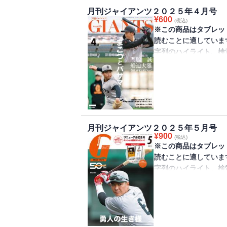
月刊ジャイアンツ２０２５年４月号
¥
600
(税込)
※この商品はタブレッ
読むことに適していま
字列のハイライト、検
きません。
巨人軍監修のファンマガ
が発売されました。シ
と進化を追い求める船
掲載【おことわり】付
月刊ジャイアンツ２０２５年５月号
籍版には掲載していま
¥
900
(税込)
※この商品はタブレッ
読むことに適していま
字列のハイライト、検
きません。
巨人軍監修のファンマガ
が発売されました。8
＆巻頭インタビューは