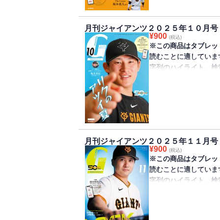
ち頭の山﨑伊織投手で
ド（付録取得期限202
月刊ジャイアンツ２０２５年１０月号
¥
900
(税込)
※この商品はタブレッ
読むことに適していま
字列のハイライト、検
きません。
巨人軍監修のファンマガ
号が発売されました。
飛躍中の増田陸選手で
ンド（付録取得期限20
月刊ジャイアンツ２０２５年１１月号
¥
900
(税込)
※この商品はタブレッ
読むことに適していま
字列のハイライト、検
きません。
巨人軍監修のファンマガ