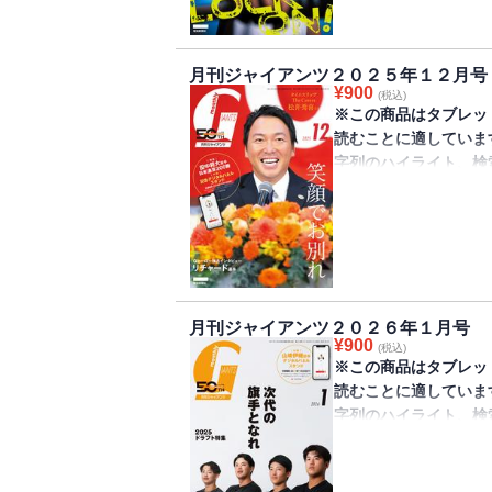
号が発売されました。
し、首位打者争いを繰
友汰選手です。付録は
月刊ジャイアンツ２０２５年１２月号
録取得期限2028年9月
¥
900
(税込)
※この商品はタブレッ
読むことに適していま
字列のハイライト、検
きません。
巨人軍監修のファンマガ
号が発売されました。
長野久義選手の引退会
投手日米通算200勝デ
月刊ジャイアンツ２０２６年１月号
年9月23日まで）だ
¥
900
(税込)
※この商品はタブレッ
読むことに適していま
字列のハイライト、検
きません。
巨人軍監修のファンマガ