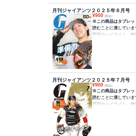
ル付録は坂本勇人選手
月刊ジャイアンツ２０２５年６月号
2025デジタル選手
¥
900
(税込)
※この商品はタブレッ
読むことに適していま
字列のハイライト、検
きません。
巨人軍監修のファンマガ
が発売されました。表
護神として活躍し今季
タル付録は井上温大投
月刊ジャイアンツ２０２５年７月号
2025デジタル選手名
¥
900
(税込)
※この商品はタブレッ
読むことに適していま
字列のハイライト、検
きません。
巨人軍監修のファンマガ
が発売されました。表