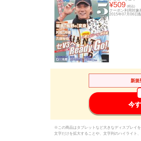
¥
509
(税込)
クーポン利用対象
2015年07月06日
新規
今す
※この商品はタブレットなど大きなディスプレイを
文字だけを拡大することや、文字列のハイライト、