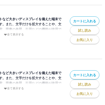
斐拓也捕手。付録は小林誠司捕手デジタル
イアンツ2025選手応援歌デジタル歌詞集
トなど大きいディスプレイを備えた端末で
カートに入れる
す。また、文字だけを拡大することや、文
索、辞書の参照、引用などの機能が使用で
試し読み
全て表示する
お気に入り
ジン「月刊ジャイアンツ」2025年8月号
紙と巻頭特集は６月３日に死去した長嶋茂
川尚輝デジタルパネルスタンドとジャイア
デジタル歌詞集（付録取得期限2028年6月
トなど大きいディスプレイを備えた端末で
カートに入れる
す。また、文字だけを拡大することや、文
索、辞書の参照、引用などの機能が使用で
試し読み
全て表示する
お気に入り
ジン「月刊ジャイアンツ」2025年9月号
紙と巻頭特集は今季好調、ジャイアンツ勝