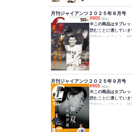
FA移籍をしてきた甲
パネルスタンドとジャ
月刊ジャイアンツ２０２５年８月号
です。
¥
900
(税込)
※この商品はタブレッ
読むことに適していま
字列のハイライト、検
きません。
巨人軍監修のファンマガ
が発売されました。表
雄特集です。付録は吉
ンツ2025選手応援歌
月刊ジャイアンツ２０２５年９月号
23日まで）です。
¥
900
(税込)
※この商品はタブレッ
読むことに適していま
字列のハイライト、検
きません。
巨人軍監修のファンマガ
が発売されました。表