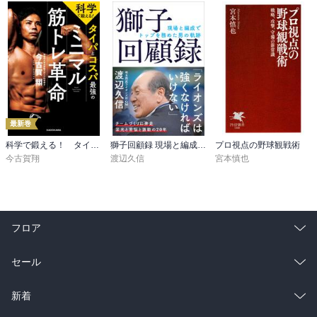
最新巻
科学で鍛える！ タイパとコスパ最強のミニマル筋トレ革命
獅子回顧録 現場と編成でトップを務めた男の軌跡
プロ視点の野球観戦術
今古賀翔
渡辺久信
宮本慎也
フロア
総合
コミック
セール
ラノベ
小説
総合
コミック
新着