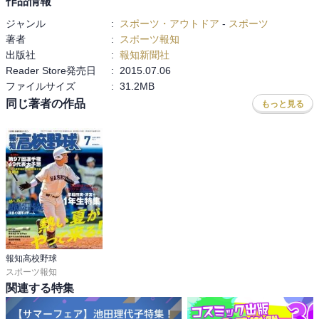
作品情報
ジャンル
:
スポーツ・アウトドア
-
スポーツ
著者
:
スポーツ報知
出版社
:
報知新聞社
Reader Store発売日
:
2015.07.06
ファイルサイズ
:
31.2MB
同じ著者の作品
もっと見る
報知高校野球
スポーツ報知
関連する特集