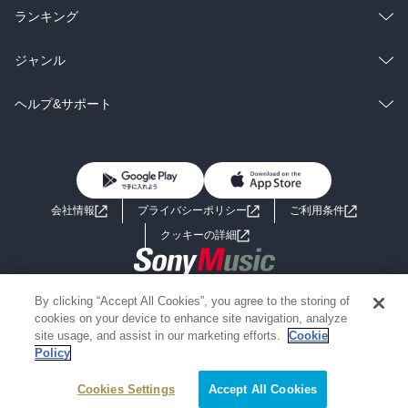
雑誌・グラビア
ビジネス・実用
ラノベ
小説
総合
コミック
ランキング
BL・TL
雑誌・グラビア
ビジネス・実用
ラノベ
小説
総合
コミック
ジャンル
BL・TL
雑誌・グラビア
ビジネス・実用
ラノベ
小説
コミック
男性コミック
ヘルプ&サポート
BL・TL
雑誌・グラビア
ビジネス・実用
女性コミック
コミック誌
初めての方へ
ヘルプ
BL・TL
ライトノベル
男子向けラノベ
よくあるご質問
お問い合わせ
会社情報
プライバシーポリシー
ご利用条件
女子向けラノベ
小説
利用規約
クッキーの詳細
国内小説
海外小説
Copyright 2017 - 2026 Sony Music Entertainment(Japan) Inc.
By clicking “Accept All Cookies”, you agree to the storing of
ミステリー
SF
Information on the site is for the Japan domestic market only
cookies on your device to enhance site navigation, analyze
powered by
site usage, and assist in our marketing efforts.
Cookie
Policy
歴史・時代小説
文学
Cookies Settings
Accept All Cookies
雑誌
グラビア写真集