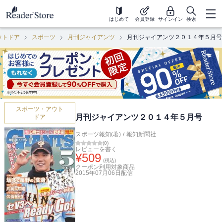
はじめて
会員登録
サインイン
検索
ウトドア
スポーツ
月刊ジャイアンツ
月刊ジャイアンツ２０１４年５月号
スポーツ・アウト
月刊ジャイアンツ２０１４年５月号
ドア
スポーツ報知(著)
/
報知新聞社
(
0
)
レビューを書く
¥
509
(税込)
クーポン利用対象商品
2015年07月06日
配信