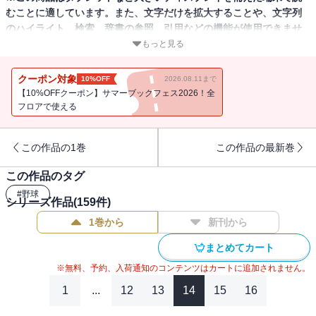
むことに適しています。また、文字だけを拡大することや、文字列
のハイライト、検索、辞書の参照、引用などの機能が使用できませ
ん。
もっと見る
セ・リーグ３連覇と日本一奪回を目指す戦いがいよいよスタート。
クーポン対象
10%OFF
2026.08.11まで
「月刊ジャイアンツ５月号」は、シーズンに臨むチームの仕上がり
【10%OFFクーポン】サマーブックフェス2026！全
を総チェック。投打のキーマンや新戦力にスポットを当てます。な
フロアで使える
ど注目記事が満載です。
この作品の1巻
この作品の最新巻
この作品のタグ
#
野球
シリーズ作品(
159
件)
1巻から
新刊から
まとめてカート
※無料、予約、入荷通知のコンテンツはカートに追加されません。
1
...
12
13
14
15
16