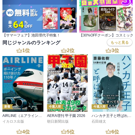
【サマーフェア】池田理代子特集！
同じジャンルのランキング
もっと見る
1
位
2
位
3
位
新着
今週入荷
今週入荷
AIRLINE（エアライン）2026年9月号
AERA増刊 甲子園 2026
ハンカチ王子と呼ばれて 斎藤佑樹 54勝の記憶
イカロス出版
朝日新聞出版
石田雄太
4
位
5
位
6
位