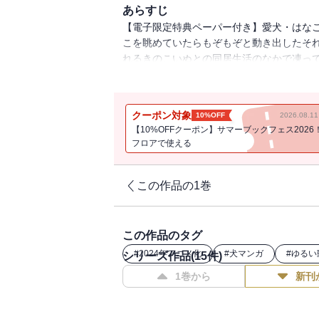
あらすじ
【電子限定特典ペーパー付き】愛犬・はな
こを眺めていたらもぞもぞと動き出したそ
れるきのこいぬとの同居生活のなかで凍っ
交流したりスタジャンを買ってもらったり珠
クーポン対象
10%OFF
2026.08.
【10%OFFクーポン】サマーブックフェス2026
フロアで使える
この作品の1巻
この作品のタグ
#
2024年アニメ化
#
犬マンガ
#
ゆるい
シリーズ作品(
15
件)
1巻から
新刊