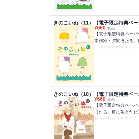
の心は温かさを取り戻
究所の所長がきのこい
子作りはじめたり！
きのこいぬ（11）【電子限定特典ペ
オールカラー【まちが
¥
660
(税込)
録。つづいていく毎日
【電子限定特典ペーパ
ー！
本作家・夕闇ほたる。
もぞもぞと動き出した
た！ まっすぐに想い
なかで凍っていたほた
ときのこいぬが交流し
５作品を収録！ 累計
きのこいぬ（10）【電子限定特典ペ
¥
660
(税込)
【電子限定特典ペーパ
ほたる。庭に生えたピ
動き出したそれはなん
の応援のおかげでコミ
係のなかで、時間は今