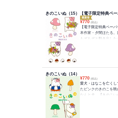
きのこいぬ（15）【電子限定特典ペ
最新巻
¥
770
(税込)
【電子限定特典ペーパ
本作家・夕闇ほたる。
もぞもぞと動き出した
た……。まっすぐに想
のなかで凍っていたほ
いよいよ完結の15巻
ら思い悩むほたるの心境
for everything!】収録
きのこいぬ（14）
¥
770
(税込)
愛犬・はなこを亡くし
たピンクのきのこを眺
なんと犬…【きのこい
くれるきのこいぬとの
温かさを取り戻してい
仕事に挑戦したり。梅
出かけたり。プラムの