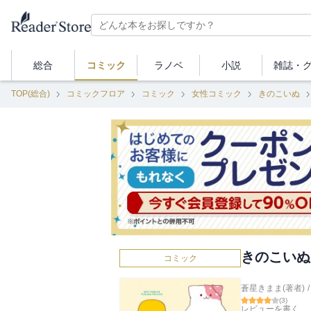
総合
コミック
ラノベ
小説
雑誌・
TOP(総合)
コミックフロア
コミック
女性コミック
きのこいぬ
きのこいぬ
コミック
蒼星きまま(著者)
/
(
3
)
レビューを書く