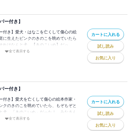
していく――……。12巻では…きのこ研
ぬ誕生の秘密に迫ったり！ ほたるがお菓
 矢良くんに良いことあったりします！！
ーパー付き】
いさがし】おまけ【４コマまんが】も収
が…きっと宝物。85万部突破ロングセラ
ー付き】愛犬・はなこを亡くして傷心の絵
カートに入れる
庭に生えたピンクのきのこを眺めていたら
それはなんと犬…【きのこいぬ】だっ
試し読み
を寄せてくれるきのこいぬとの同居生活の
全て表示する
るの心は温かさを取り戻していく……。猫
お気に入り
たりスタジャンを買ってもらったり珠玉の
80万部突破ロングセラー！
ーパー付き】
ー付き】愛犬を亡くして傷心の絵本作家・
カートに入れる
ンクのきのこを眺めていたら、もぞもぞと
と犬…「きのこいぬ」だった！ みなさん
試し読み
ックス10巻！ 少しずつ進展する人間関
全て表示する
日もやさしく過ぎていきます…「今ここに
お気に入り