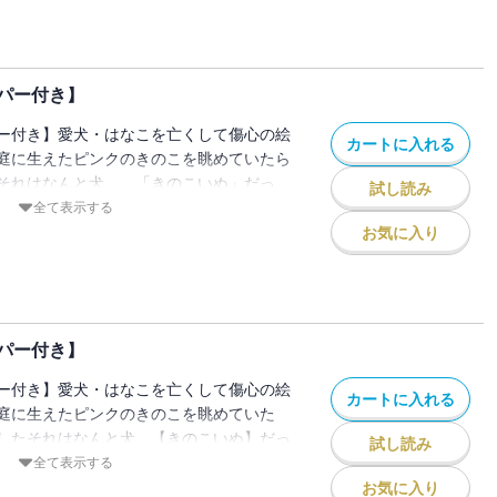
ながりたい」おまけマンガ【きのこいぬ＆
】完結編も収録！！！
パー付き】
ー付き】愛犬・はなこを亡くして傷心の絵
カートに入れる
庭に生えたピンクのきのこを眺めていたら
それはなんと犬……「きのこいぬ」だっ
試し読み
を寄せてくれるきのこいぬとの同居生活の
全て表示する
の心は温かさを取り戻していく――……お
お気に入り
ぬ＆プラムのむちむち日記】描き下ろし！
パー付き】
ー付き】愛犬・はなこを亡くして傷心の絵
カートに入れる
庭に生えたピンクのきのこを眺めていた
したそれはなんと犬…【きのこいぬ】だっ
試し読み
寄せてくれるきのこいぬとの同居生活の中
全て表示する
心は温かさを取り戻していく――。8巻で
お気に入り