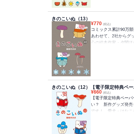
奮闘したりします！オール
ピンオフ【矢良くん日
きのこいぬ（13）
収録♪
¥
770
(税込)
コミックス累計90万
あわせて、2社からグ
心の絵本作家・夕闇ほ
いたらもぞもぞと動き
った……。まっすぐに
活のなかで凍っていた
――……。13巻では
登場したり！ きのこ
【2020年・春】で
きのこいぬ（12）【電子限定特典ペ
す。オールカラー【き
¥
660
(税込)
ー】も収録！
【電子限定特典ペーパ
い？ 新作グッズ発売
です！ 愛犬・はなこ
庭に生えたピンクのき
それはなんと犬…【き
寄せてくれるきのこい