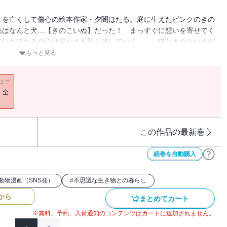
こを亡くして傷心の絵本作家・夕闇ほたる。庭に生えたピンクのきの
れはなんと犬…【きのこいぬ】だった！ まっすぐに想いを寄せてく
ていたほたるの心は温かさを取り戻していく……。猫ときのこいぬが
玉の５作品を収録！ 累計80万部突破ロングセラー！
もっと見る
11まで
！全
この作品の最新巻
続巻を自動購入
動物漫画（SNS発）
#
不思議な生き物との暮らし
から
まとめてカート
※無料、予約、入荷通知のコンテンツはカートに追加されません。