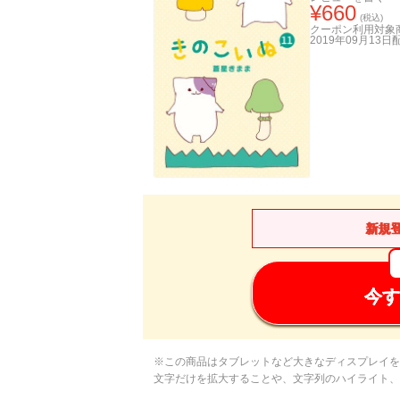
¥
660
(税込)
クーポン利用対象
2019年09月13日
新規
今す
※この商品はタブレットなど大きなディスプレイを
文字だけを拡大することや、文字列のハイライト、