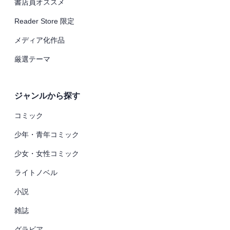
書店員オススメ
Reader Store 限定
メディア化作品
厳選テーマ
ジャンルから探す
コミック
少年・青年コミック
少女・女性コミック
ライトノベル
小説
雑誌
グラビア