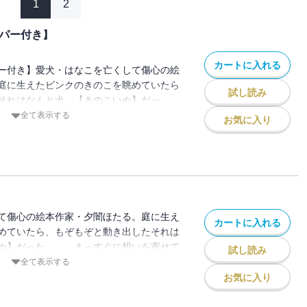
1
2
ーパー付き】
カートに入れる
ー付き】愛犬・はなこを亡くして傷心の絵
庭に生えたピンクのきのこを眺めていたら
試し読み
それはなんと犬…【きのこいぬ】だっ
いを寄せてくれるきのこいぬとの同居生活
全て表示する
お気に入り
たるの心は温かさを取り戻していく……。
では…きのこいぬが身体測定をしたり何や
に変化が…！？オールカラー【Thanks
。
て傷心の絵本作家・夕闇ほたる。庭に生え
カートに入れる
めていたら、もぞもぞと動き出したそれは
ぬ】だった……。まっすぐに想いを寄せて
試し読み
同居生活のなかで凍っていたほたるの心は
全て表示する
く――……。14巻では…ほたるが新しい
お気に入り
シロップを仕込んだり。パソコンを買いに
しゃっくりを止めようと、きのこいぬが大