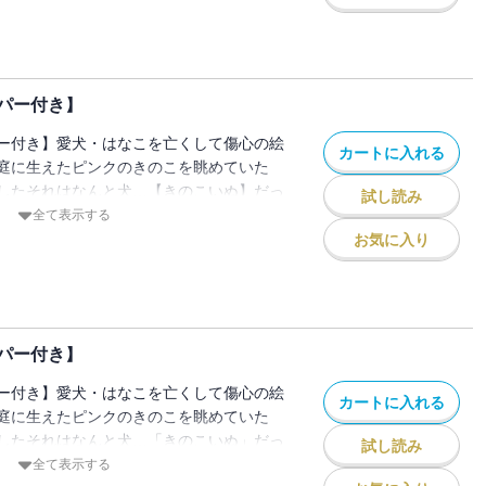
して絵本作家【野崎くん】が登場。こまこ
るのライバルになる…？あなたの心にそっ
大切な宝物のような物語。
パー付き】
ー付き】愛犬・はなこを亡くして傷心の絵
カートに入れる
庭に生えたピンクのきのこを眺めていた
したそれはなんと犬…【きのこいぬ】だっ
試し読み
寄せてくれるきのこいぬとの同居生活の中
全て表示する
心は温かさを取り戻していく――。7巻で
お気に入り
い出から【きのこいぬ誕生の秘密】が見え
だあなたの心にそっと寄り添ってくれる、
語。
パー付き】
ー付き】愛犬・はなこを亡くして傷心の絵
カートに入れる
庭に生えたピンクのきのこを眺めていた
したそれはなんと犬…「きのこいぬ」だっ
試し読み
いを寄せてくれるきのこいぬとの同居生活
全て表示する