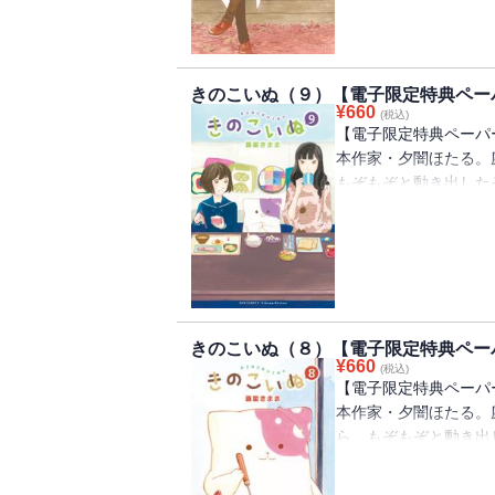
いる相手と少しでもつ
プラムのむちむち日記
きのこいぬ（９）【電子限定特典ペー
¥
660
(税込)
【電子限定特典ペーパ
本作家・夕闇ほたる。
もぞもぞと動き出した
た……まっすぐに思い
中で凍っていたほたる
まけマンガ【きのこい
きのこいぬ（８）【電子限定特典ペー
¥
660
(税込)
【電子限定特典ペーパ
本作家・夕闇ほたる。
ら、もぞもぞと動き出
た。まっすぐに想いを
で凍っていたほたるの