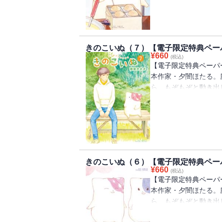
は…新キャラクターと
ちゃんを巡って、ほた
と寄り添ってくれる、
きのこいぬ（７）【電子限定特典ペー
¥
660
(税込)
【電子限定特典ペーパ
本作家・夕闇ほたる。
ら、もぞもぞと動き出
た。まっすぐに想いを
で凍っていたほたるの
は…ほたるの祖母の思
隠れし始めて…。読ん
大切な宝物のような物
きのこいぬ（６）【電子限定特典ペー
¥
660
(税込)
【電子限定特典ペーパ
本作家・夕闇ほたる。
ら、もぞもぞと動き出
た……。まっすぐに想