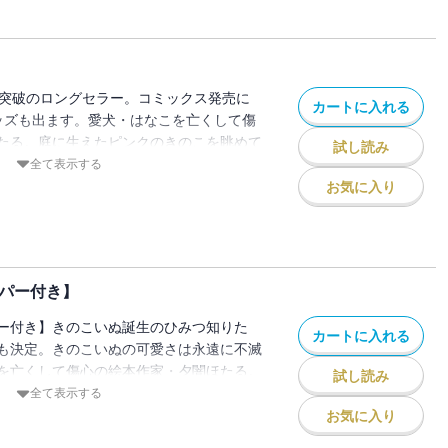
カラー【Hooked on food】収録。ス
記】第1話『矢良くんの朝』コミックス初
部突破のロングセラー。コミックス発売に
カートに入れる
ッズも出ます。愛犬・はなこを亡くして傷
たる。庭に生えたピンクのきのこを眺めて
試し読み
出したそれはなんと犬…【きのこいぬ】だ
全て表示する
想いを寄せてくれるきのこいぬとの同居生
お気に入り
ほたるの心は温かさを取り戻していく
…ほたるの新・担当編集「栗栖さん」が初
いぬがマッサージしてくれたり！ 番外編
は自粛中のきのこいぬ達の生活が描かれま
ーパー付き】
のこいぬとプラムのどきどきアドベンチャ
ー付き】きのこいぬ誕生のひみつ知りた
カートに入れる
も決定。きのこいぬの可愛さは永遠に不滅
を亡くして傷心の絵本作家・夕闇ほたる。
試し読み
のこを眺めていたらもぞもぞと動き出した
全て表示する
のこいぬ】だった……。まっすぐに想いを
お気に入り
ぬとの同居生活のなかで凍っていたほたる