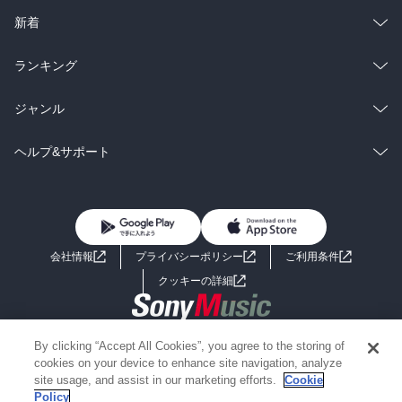
ラノベ
小説
総合
コミック
新着
雑誌・グラビア
ビジネス・実用
ラノベ
小説
総合
コミック
ランキング
BL・TL
雑誌・グラビア
ビジネス・実用
ラノベ
小説
総合
コミック
ジャンル
BL・TL
雑誌・グラビア
ビジネス・実用
ラノベ
小説
コミック
男性コミック
ヘルプ&サポート
BL・TL
雑誌・グラビア
ビジネス・実用
女性コミック
コミック誌
初めての方へ
ヘルプ
BL・TL
ライトノベル
男子向けラノベ
よくあるご質問
お問い合わせ
会社情報
プライバシーポリシー
ご利用条件
女子向けラノベ
小説
利用規約
クッキーの詳細
国内小説
海外小説
Copyright 2017 - 2026 Sony Music Entertainment(Japan) Inc.
By clicking “Accept All Cookies”, you agree to the storing of
ミステリー
SF
Information on the site is for the Japan domestic market only
cookies on your device to enhance site navigation, analyze
powered by
site usage, and assist in our marketing efforts.
Cookie
Policy
歴史・時代小説
文学