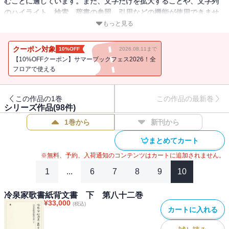
むことに適しています。また、文字だけを拡大することや、文字列
のハイライト、検索、辞書の参照、引用などの機能が使用できませ
ん。
もっと見る
鎌倉時代前期の根本史料である藤原定家の日記『明月記』。その翻
クーポン対象
10%OFF
2026.08.11まで
刻（活字化）出版（全３巻）がいよいよスタート。冷泉家時雨亭文
【10%OFFクーポン】サマーブックフェス2026！全
庫に伝わる自筆本（国宝）はもとより、現状で参照しうる最善本を
フロアで使える
底本に『明月記』全体像の復元を目指した画期的出版。従来用いら
れてきた近世写本由来のテキストの不安を解消し、中世研究の新た
この作品の1巻
この作品の最新巻
な必携書となることは間違いない。
シリーズ作品(
98
件)
1巻から
新刊から
まとめてカート
※無料、予約、入荷通知のコンテンツはカートに追加されません。
1
...
6
7
8
9
10
冷泉家歌書紙背文書 下 第八十二巻
¥
33,000
(税込)
カートに入れる