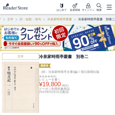
はじめて
会員登録
サインイン
検索
ア
文学
詩・短歌・俳句
冷泉家時雨亭叢書
冷泉家時雨亭叢書 別巻二
冷泉家時雨亭叢書 別巻二
文学
最新巻
（財）冷泉家時雨亭文庫(編)
/
朝日新聞出版
(
0
)
レビューを書く
¥
19,800
(税込)
クーポン利用対象商品
2015年03月31日
配信