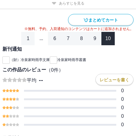
あらすじを見る
まとめてカート
※無料、予約、入荷通知のコンテンツはカートに追加されません。
1
...
6
7
8
9
10
新刊通知
（財）冷泉家時雨亭文庫
冷泉家時雨亭叢書
この作品のレビュー
（
0
件）
--
レビューを書く
平均
0
0
0
0
0