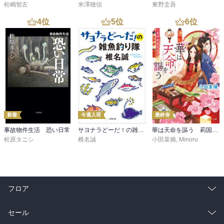
松嶋智左
米澤穂信
東野圭吾
4
位
5
位
6
位
新着
今週入荷
最終巻
事故物件生活 恐い日常
サヨナラどーだ！の雑魚釣り隊
華は天命を謳う 莉国後宮女医伝 五
松原タニシ
椎名誠
小田菜摘
,
Minoru
フロア
総合
コミック
セール