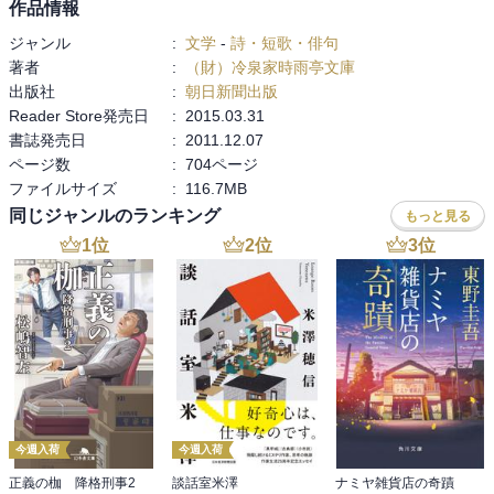
作品情報
ジャンル
:
文学
-
詩・短歌・俳句
著者
:
（財）冷泉家時雨亭文庫
出版社
:
朝日新聞出版
Reader Store発売日
:
2015.03.31
書誌発売日
:
2011.12.07
ページ数
:
704ページ
ファイルサイズ
:
116.7MB
同じジャンルのランキング
もっと見る
1
位
2
位
3
位
今週入荷
今週入荷
正義の枷 降格刑事2
談話室米澤
ナミヤ雑貨店の奇蹟