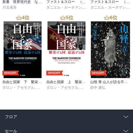
新書 世界現代史 なぜ「力こそ正義」はよみがえったのか
ファスト＆スロー （下）
ファスト＆スロー （上）
川北省吾
ダニエル・カーネマン
,
村井章子
ダニエル・カーネマン
,
村
4
位
5
位
6
位
50%OFF
50%OFF
50%OFF
自由と国家 下 繁栄する国 衰退する国
自由と国家 上 繁栄する国 衰退する国
山怪 青 山人が語る不思議な話
ダロン・アセモグル
,
ジェイムズ・Ａ・ロビンソン
ダロン・アセモグル
,
ジェイムズ・Ａ・ロビンソン
,
櫻井祐子
田中 康弘
,
櫻
フロア
総合
コミック
セール