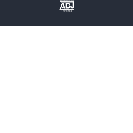
歴史・時代小説
文学
雑誌
グラビア写真集
ボーイズラブ
ティーンズラブ
人文・思想・歴史
社会・政治・法律
ビジネス・経済
サイエンス・テクノロジー
コンピュータ・情報
くらし・家庭
料理・酒
ファッション・美容・ダイエット
ホビー&カルチャー
スポーツ・アウトドア
地図・ガイド
エンターテイメント
芸術・アート
映画・音楽・演劇