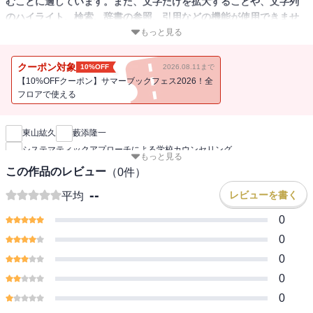
むことに適しています。また、文字だけを拡大することや、文字列
のハイライト、検索、辞書の参照、引用などの機能が使用できませ
ん。
もっと見る
本書は「スーパーヴィジョン」というカウンセリングの最も有効な
クーポン対象
10%OFF
2026.08.11まで
教育方法を用いて、学校カウンセラーのスーパーヴァイズシステム
【10%OFFクーポン】サマーブックフェス2026！全
を作ることで、学校システムとカウンセリングシステムの統合を図
フロアで使える
新刊通知
り、登校拒否やいじめ、非行などを、学校全体で解決していく新し
い方法を紹介する。
東山紘久
藪添隆一
システマティックアプローチによる学校カウンセリング
もっと見る
この作品のレビュー
（
0
件）
--
レビューを書く
平均
0
0
0
0
0