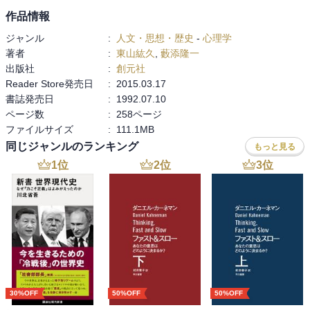
作品情報
ジャンル
:
人文・思想・歴史
-
心理学
著者
:
東山紘久
,
藪添隆一
出版社
:
創元社
Reader Store発売日
:
2015.03.17
書誌発売日
:
1992.07.10
ページ数
:
258ページ
ファイルサイズ
:
111.1MB
同じジャンルのランキング
もっと見る
1
位
2
位
3
位
30%OFF
50%OFF
50%OFF