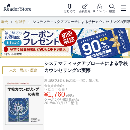
はじめて
会員登録
サインイン
検索
・歴史
心理学
システマティックアプローチによる学校カウンセリングの実際
システマティックアプローチによる学校
カウンセリングの実際
人文・思想・歴史
東山紘久(著)
,
藪添隆一(著)
/
創元社
(
0
)
レビューを書く
¥
1,760
(税込)
クーポン利用対象商品
2015年03月17日
配信