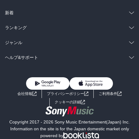
ラノベ
小説
総合
コミック
新着
雑誌・グラビア
ビジネス・実用
ラノベ
小説
総合
コミック
ランキング
BL・TL
雑誌・グラビア
ビジネス・実用
ラノベ
小説
総合
コミック
ジャンル
BL・TL
雑誌・グラビア
ビジネス・実用
ラノベ
小説
コミック
男性コミック
ヘルプ&サポート
BL・TL
雑誌・グラビア
ビジネス・実用
女性コミック
コミック誌
初めての方へ
ヘルプ
BL・TL
ライトノベル
男子向けラノベ
よくあるご質問
お問い合わせ
会社情報
プライバシーポリシー
ご利用条件
女子向けラノベ
小説
利用規約
クッキーの詳細
国内小説
海外小説
Copyright 2017 - 2026 Sony Music Entertainment(Japan) Inc.
ミステリー
SF
Information on the site is for the Japan domestic market only
powered by