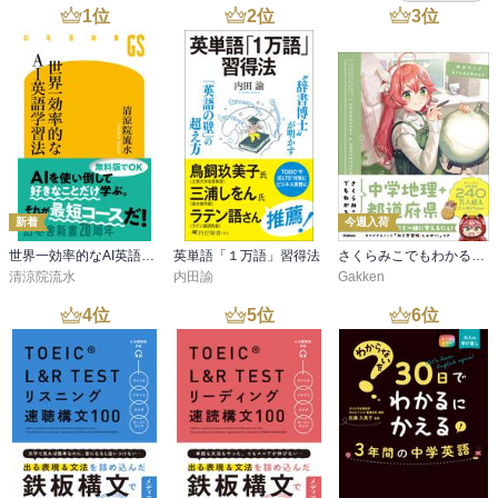
1
位
2
位
3
位
新着
今週入荷
世界一効率的なAI英語学習法
英単語「１万語」習得法
さくらみこでもわかる中学地理＋都道府県
清涼院流水
内田諭
Gakken
4
位
5
位
6
位