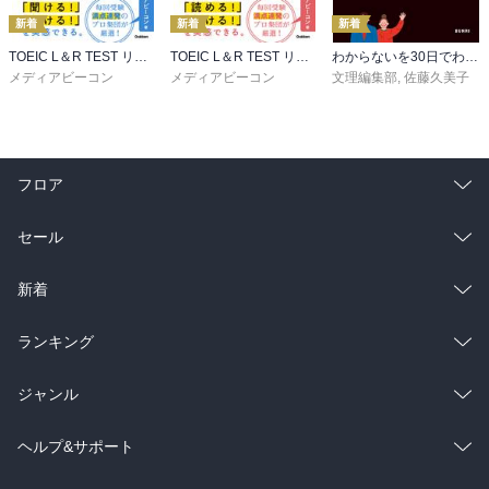
新着
新着
新着
TOEIC L＆R TEST リスニング速聴構文100
TOEIC L＆R TEST リーディング速読構文100
わからないを30日でわかるにかえる 3年間の中学英語
メディアビーコン
メディアビーコン
文理編集部
,
佐藤久美子
フロア
総合
コミック
セール
ラノベ
小説
総合
コミック
新着
雑誌・グラビア
ビジネス・実用
ラノベ
小説
総合
コミック
ランキング
BL・TL
雑誌・グラビア
ビジネス・実用
ラノベ
小説
総合
コミック
ジャンル
BL・TL
雑誌・グラビア
ビジネス・実用
ラノベ
小説
コミック
男性コミック
ヘルプ&サポート