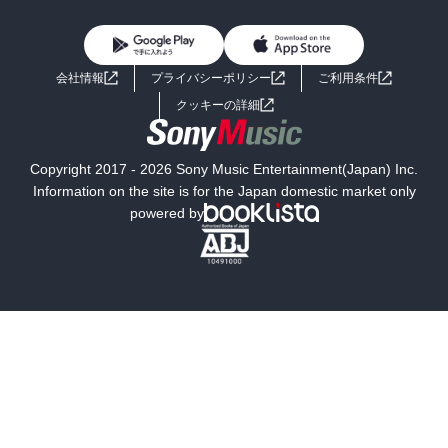
BL・TL
雑誌・グラビア
ビジネス・実用
女性コミック
コミック誌
初めての方へ
ヘルプ
BL・TL
ライトノベル
男子向けラノベ
よくあるご質問
お問い合わせ
会社情報
プライバシーポリシー
ご利用条件
女子向けラノベ
小説
利用規約
クッキーの詳細
国内小説
海外小説
Copyright 2017 - 2026 Sony Music Entertainment(Japan) Inc.
ミステリー
SF
Information on the site is for the Japan domestic market only
powered by
歴史・時代小説
文学
雑誌
グラビア写真集
ボーイズラブ
ティーンズラブ
人文・思想・歴史
社会・政治・法律
ビジネス・経済
サイエンス・テクノロジー