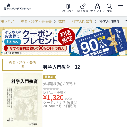
はじめて
会員登録
サインイン
検索
実用フロア
教育・語学・参考書
教育
科学入門教育
科学入門教育 12
教育・語学・参考
科学入門教育 12
書
最新巻
犬塚清和(編)
/
仮説社
(
0
)
レビューを書く
¥
1,320
(税込)
クーポン利用対象商品
2015年05月16日
配信