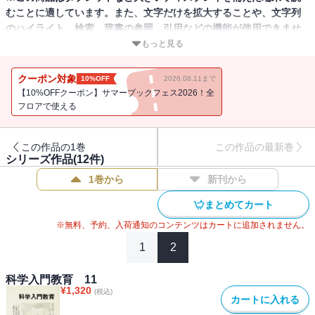
むことに適しています。また、文字だけを拡大することや、文字列
のハイライト、検索、辞書の参照、引用などの機能が使用できませ
ん。
もっと見る
授業科学研究の多様化の一方で，基本的なことを考える必要がある
クーポン対象
10%OFF
2026.08.11まで
のではないだろうか。原点に視点をすえて仮説実験授業を問い直す
【10%OFFクーポン】サマーブックフェス2026！全
研究誌。
フロアで使える
〔目次〕科学入門教育から社会科学そのものの研究へ 板倉聖宣/私
自身の仕事の回顧と展望 板倉聖宣/こんなにコワイ人がいれば安心
この作品の1巻
この作品の最新巻
だ 西川浩司・板倉聖宣他/生き方はちがっても大事にするものが同
シリーズ作品(
12
件)
じ人 シスター・ベアトリス/つきあげるような衝動のままに生きる
1巻から
新刊から
ことの大切さ 西川浩司/授業記録をはったら論文になった 永田浩
子/授業書案〈脊椎動物の分類と進化（第2部） 増山明夫/『科学入
まとめてカート
門教育』全12集分類総目録 井藤伸比古編，ほか
※無料、予約、入荷通知のコンテンツはカートに追加されません。
1
2
科学入門教育 11
¥
1,320
(税込)
カートに入れる