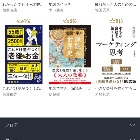
わかったつもり～読解力がつかない本当の原因～
地頭スイッチ
疲れ切った人のための勉強法
西林克彦
木下勝寿
堀田秀吾
4
位
5
位
6
位
これだけ差がつく！老後のお金 55歳から15年で2500万円をつくる
地図で学ぶ「深読み」世界史
小さな会社を強くするマーケティング思考
首藤由之
伊藤敏
岩崎邦彦
フロア
総合
コミック
セール