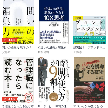
セールあり
問いの編集力 思考の「はじまり」を探究する
桁違いの成長と深化をもたらす 10X思考
超実践！ ブランドマネジメント入門 愛される会社・サービスをつくる10のステップ
安藤昭子
名和高司
上條憲二
セールあり
管理職になったら読む本
リーダーは「時間の使い方」が９割！
マジシャンが教える 心を誘導する技術