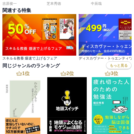
吉原俊一
芝本秀徳
中辰哉
関連する特集
スキル＆教養 爆速で上げるフェア
同じジャンルのランキング
もっと見る
1
位
2
位
3
位