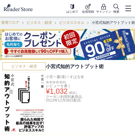
はじめて
会員登録
サインイン
検索
・実用フロア
ビジネス・経済
ビジネススキル
小宮式知的アウトプット術
小宮式知的アウトプット術
ビジネス・経済
小宮一慶(著)
/
すばる舎
(
0
)
レビューを書く
¥
1,032
(税込)
クーポン利用対象商品
2013年12月06日
配信