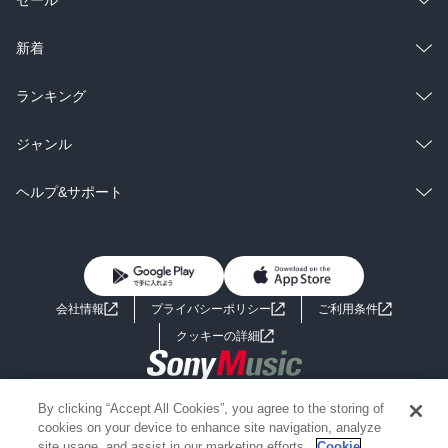
ラノベ
小説
総合
コミック
新着
雑誌・グラビア
ビジネス・実用
ラノベ
小説
総合
コミック
ランキング
BL・TL
雑誌・グラビア
ビジネス・実用
ラノベ
小説
総合
コミック
ジャンル
BL・TL
雑誌・グラビア
ビジネス・実用
ラノベ
小説
コミック
男性コミック
ヘルプ&サポート
BL・TL
雑誌・グラビア
ビジネス・実用
女性コミック
コミック誌
初めての方へ
ヘルプ
BL・TL
ライトノベル
男子向けラノベ
よくあるご質問
お問い合わせ
会社情報
プライバシーポリシー
ご利用条件
女子向けラノベ
小説
利用規約
クッキーの詳細
国内小説
海外小説
Copyright 2017 - 2026 Sony Music Entertainment(Japan) Inc.
By clicking “Accept All Cookies”, you agree to the storing of
ミステリー
SF
Information on the site is for the Japan domestic market only
cookies on your device to enhance site navigation, analyze
powered by
site usage, and assist in our marketing efforts.
Cookie