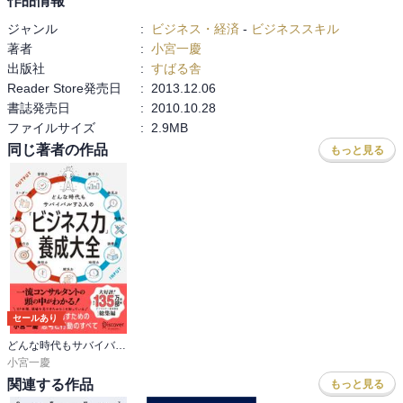
作品情報
ジャンル
:
ビジネス・経済
-
ビジネススキル
著者
:
小宮一慶
出版社
:
すばる舎
Reader Store発売日
:
2013.12.06
書誌発売日
:
2010.10.28
ファイルサイズ
:
2.9MB
同じ著者の作品
もっと見る
セールあり
どんな時代もサバイバルする人の「ビジネス力」養成大全
小宮一慶
関連する作品
もっと見る