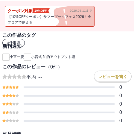
マンから圧倒的な支持を受ける経営コンサルタント・小宮一慶氏の
仕事術を大公開！
クーポン対象
10%OFF
2026.08.11まで
【10%OFFクーポン】サマーブックフェス2026！全
フロアで使える
この作品のタグ
#
仕事術
新刊通知
小宮一慶
小宮式 知的アウトプット術
この作品のレビュー
（
0
件）
--
レビューを書く
平均
0
0
0
0
0