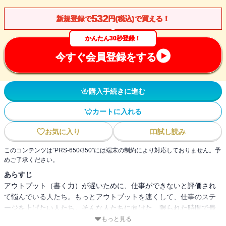
532
新規登録で
円(税込)で買える！
かんたん30秒登録！
今すぐ会員登録をする
購入手続きに進む
カートに入れる
お気に入り
試し読み
このコンテンツは”PRS-650/350”には端末の制約により対応しておりません。予
めご了承ください。
あらすじ
アウトプット（書く力）が遅いために、仕事ができないと評価され
て悩んでいる人たち。もっとアウトプットを速くして、仕事のステ
ージを上げたい人たち。そんな人たちに向けた、限られた時間で最
高の結果を出す、ビジネススキルを磨く一冊です。できるビジネス
もっと見る